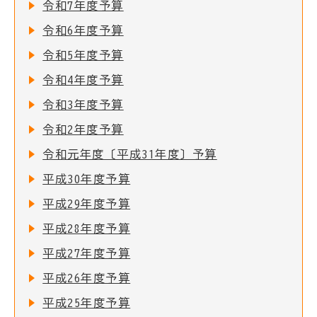
令和7年度予算
令和6年度予算
令和5年度予算
令和4年度予算
令和3年度予算
令和2年度予算
令和元年度〔平成31年度〕予算
平成30年度予算
平成29年度予算
平成28年度予算
平成27年度予算
平成26年度予算
平成25年度予算