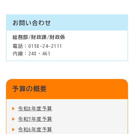
お問い合わせ
総務部/財政課/財政係
電話：0158-24-2111
内線：248・461
予算の概要
令和8年度予算
令和7年度予算
令和6年度予算