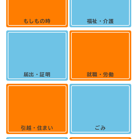
もしもの時
福祉・介護
届出・証明
就職・労働
引越・住まい
ごみ