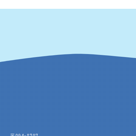
〒094-8707