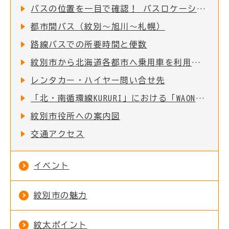
バスの位置を一目で確認！ バスロケーションシステムについて
都市間バス（紋別～旭川～札幌）
路線バスでの所要時間と便数
紋別市から北海道各都市へ乗用車を利用した場合の所要時間と距離
レンタカー・ハイヤー問い合せ先
「北・南循環線KURURI」における「WAON決済サービス」及び「Free Wi-Fiサービス」の導入について
紋別市役所への案内図
交通アクセス
イベント
紋別市の魅力
紋太ポイント