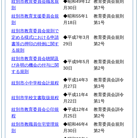
紋別市教育委員会職名規
◆昭和49年12
教育委員会規則
則
月30日
第7号
紋別市教育支援委員会規
◆昭和55年1
教育委員会規則
則
月18日
第1号
紋別市教育委員会規則で
定める様式における申請
◆平成7年3月
教育委員会規則
書等の押印の特例に関す
29日
第2号
る規則
紋別市教育委員会聴聞及
◆平成9年5月
教育委員会規則
び弁明の機会の付与に関
30日
第2号
する規則
◆平成14年3
教育委員会訓令
紋別市小中学校会計規程
月27日
第3号
◆平成11年4
教育委員会訓令
紋別市学校文書取扱規程
月22日
第1号
紋別市教育委員会公印規
◆平成12年4
教育委員会訓令
程
月25日
第2号
紋別市教職員住宅管理規
◆昭和46年4
教育委員会規則
則
月30日
第2号