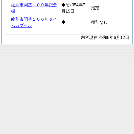
紋別市開基１００年記念
◆昭和54年7
指定
樹
月15日
紋別市開基１００年タイ
◆
種別なし
ムカプセル
内容現在 令和8年6月12日