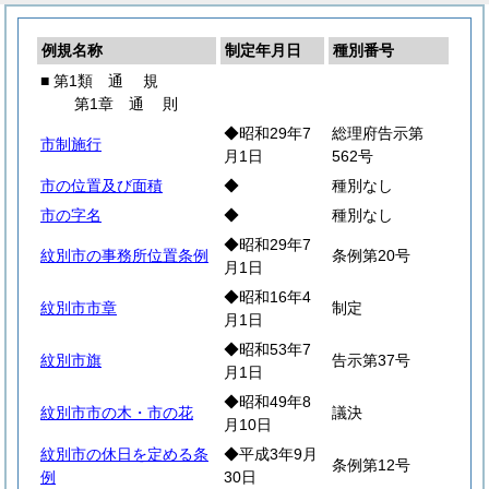
例規名称
制定年月日
種別番号
■ 第1類
通
規
第1章
通
則
◆昭和29年7
総理府告示第
市制施行
月1日
562号
市の位置及び面積
◆
種別なし
市の字名
◆
種別なし
◆昭和29年7
紋別市の事務所位置条例
条例第20号
月1日
◆昭和16年4
紋別市市章
制定
月1日
◆昭和53年7
紋別市旗
告示第37号
月1日
◆昭和49年8
紋別市市の木・市の花
議決
月10日
紋別市の休日を定める条
◆平成3年9月
条例第12号
例
30日