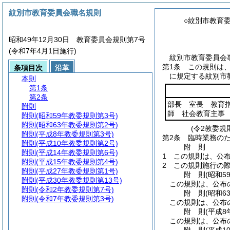
紋別市教育委員会職名規則
○紋別市教育
昭和49年12月30日 教育委員会規則第7号
(令和7年4月1日施行)
紋別市教育委員会事
第1条
この規則は
条項目次
沿革
に規定する紋別市
本則
第1条
第2条
部長 室長 教育
附則
師 社会教育主事
附則
(昭和59年教委規則第3号)
附則
(昭和63年教委規則第2号)
(令2教委規
附則
(平成8年教委規則第3号)
第2条
臨時業務の
附則
(平成10年教委規則第2号)
附
則
附則
(平成14年教委規則第6号)
1
この規則は、公
附則
(平成15年教委規則第4号)
2
この規則施行の
附則
(平成27年教委規則第1号)
附
則
(昭和5
附則
(平成30年教委規則第13号)
この規則は、公布
附則
(令和2年教委規則第7号)
附
則
(昭和6
附則
(令和7年教委規則第3号)
この規則は、公布の
附
則
(平成8
この規則は、公布