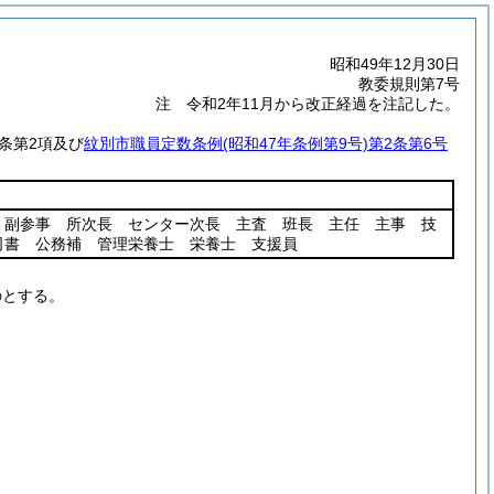
昭和49年12月30日
教委規則第7号
注 令和2年11月から改正経過を注記した。
8条第2項及び
紋別市職員定数条例
(昭和47年条例第9号)
第2条第6号
 副参事 所次長 センター次長 主査 班長 主任 主事 技
司書 公務補 管理栄養士 栄養士 支援員
のとする。