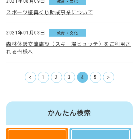
2021年08月09日
教育・文化
スポーツ振興くじ助成事業について
2021年01月08日
教育・文化
森林体験交流施設（スキー場ヒュッテ）をご利用さ
れる皆様へ
<
1
2
3
4
5
>
かんたん検索