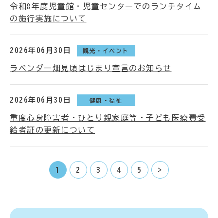
令和8年度児童館・児童センターでのランチタイム
の施行実施について
2026年06月30日
観光・イベント
ラベンダー畑見頃はじまり宣言のお知らせ
2026年06月30日
健康・福祉
重度心身障害者・ひとり親家庭等・子ども医療費受
給者証の更新について
1
2
3
4
5
>