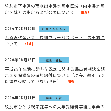
紋別市下水道の雨水出水浸水想定区域（内水浸水想
定区域）の指定および公表について
NEW!
2026年08月03日
産業・ビジネス
名寄線代替バス「夏期フリーパスポート」の実施に
ついて
NEW!
2026年08月03日
健康・福祉
平成25年生活扶助基準改定に関する最高裁判決を踏
まえた保護費の追加給付について（現在、紋別市で
保護を受給していない世帯）
NEW!
2026年08月01日
健康・福祉
紋別市ひとり親家庭等への大学受験料等補助事業の