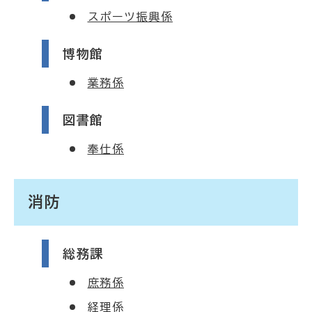
スポーツ振興係
博物館
業務係
図書館
奉仕係
消防
総務課
庶務係
経理係