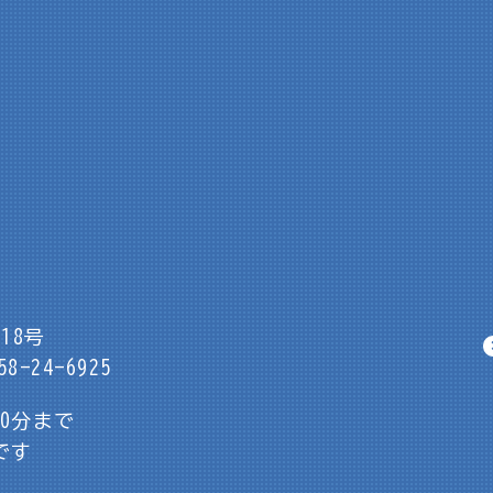
18号
8-24-6925
30分まで
です