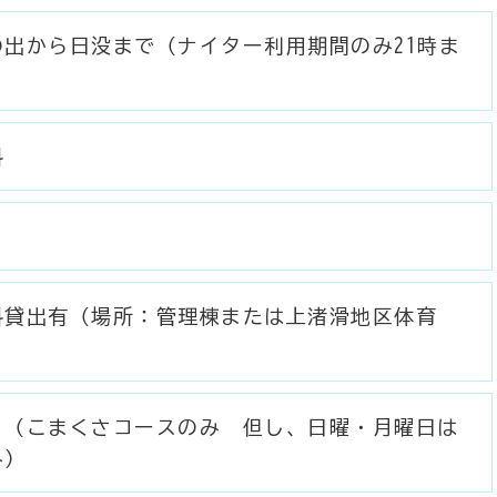
の出から日没まで（ナイター利用期間のみ21時ま
）
料
料貸出有（場所：管理棟または上渚滑地区体育
）
り（こまくさコースのみ 但し、日曜・月曜日は
み）