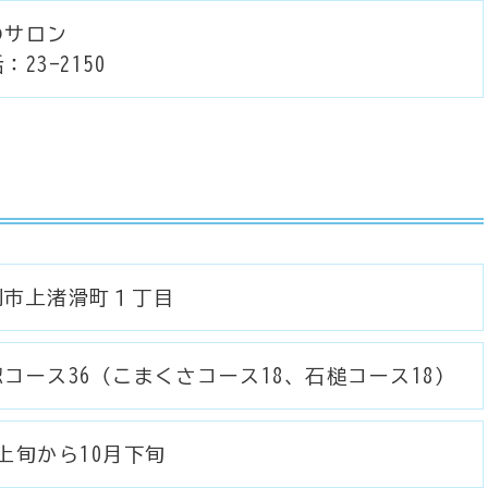
のサロン
：23-2150
別市上渚滑町１丁目
コース36（こまくさコース18、石槌コース18）
上旬から10月下旬