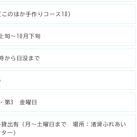
（このほか手作りコース18）
上旬～10月下旬
6時から日没まで
料
・第3 金曜日
料貸出有（月～土曜日まで 場所：渚滑ふれあい
ンター）