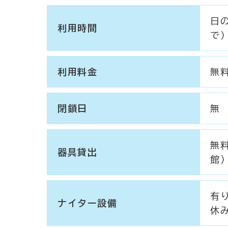
日
利用時間
で
利用料金
無
閉鎖日
無
無
器具貸出
館
有
ナイター設備
休