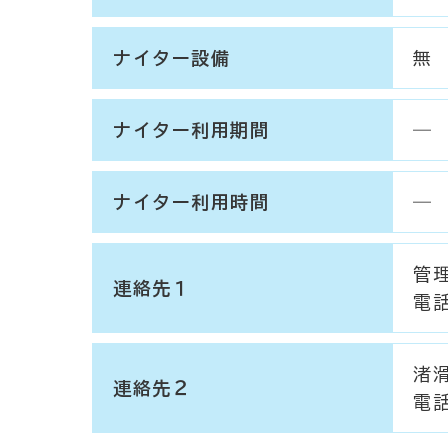
ナイター設備
無
ナイター利用期間
―
ナイター利用時間
―
管
連絡先１
電話
渚
連絡先２
電話