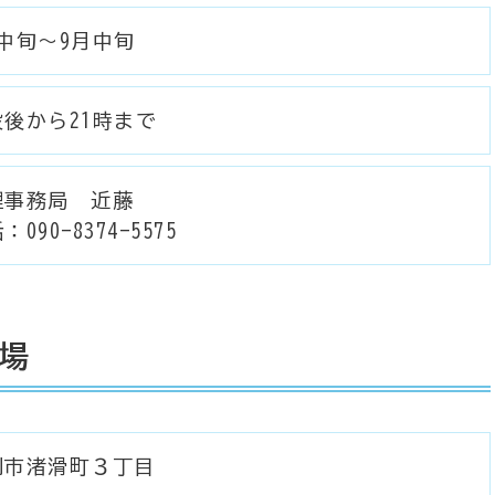
中旬～9月中旬
没後から21時まで
理事務局 近藤
：090-8374-5575
場
別市渚滑町３丁目