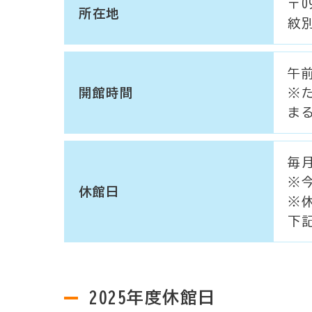
〒09
所在地
紋別
午前
開館時間
※
ま
毎
※
休館日
※
下
2025年度休館日