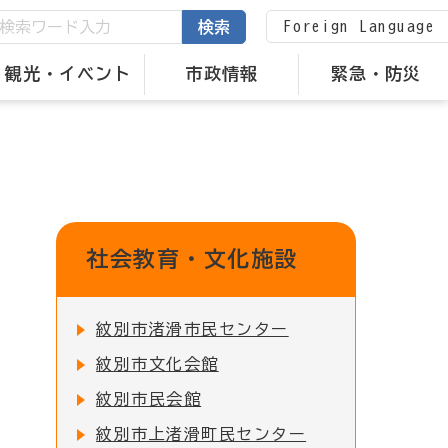
Foreign Language
検索
観光・イベント
市政情報
緊急・防災
社会教育・文化施設
紋別市渚滑市民センター
紋別市文化会館
紋別市民会館
紋別市上渚滑町民センター