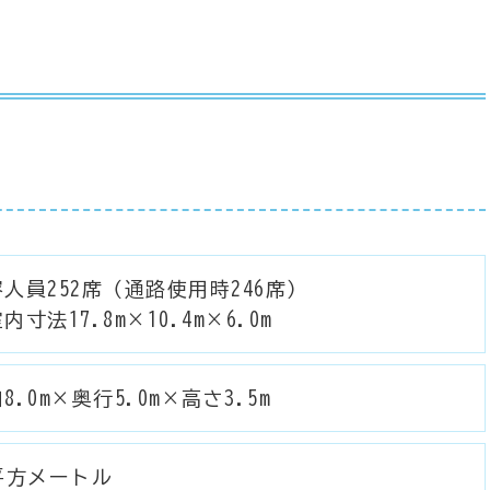
人員252席（通路使用時246席）
内寸法17.8m×10.4m×6.0m
8.0m×奥行5.0m×高さ3.5m
平方メートル