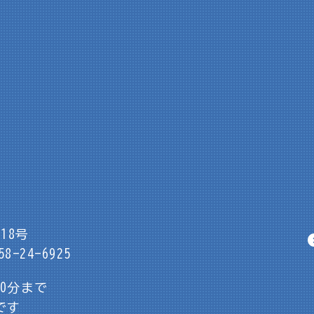
18号
8-24-6925
30分まで
です