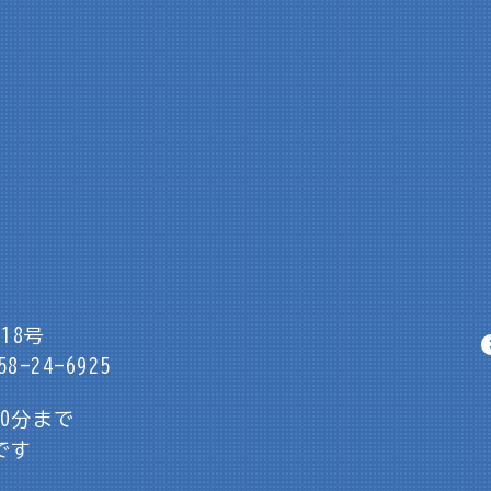
18号
8-24-6925
30分まで
です