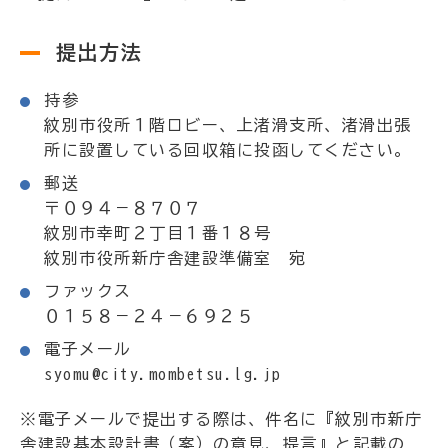
提出方法
持参
紋別市役所１階ロビー、上渚滑支所、渚滑出張
所に設置している回収箱に投函してください。
郵送
〒０９４－８７０７
紋別市幸町２丁目１番１８号
紋別市役所新庁舎建設準備室 宛
ファックス
０１５８－２４－６９２５
電子メール
syomu@city.mombetsu.lg.jp
※電子メールで提出する際は、件名に『紋別市新庁
舎建設基本設計書（案）の意見、提言』と記載の