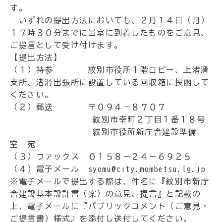
す。
いずれの提出方法においても、２月１４日（月）
１７時３０分までに当室に到着したものをご意見、
ご提言として受け付けます。
【提出方法】
（１）持参 紋別市役所１階ロビー、上渚滑
支所、渚滑出張所に設置している回収箱に投函して
ください。
（２）郵送 〒０９４－８７０７
紋別市幸町２丁目１番１８号
紋別市役所新庁舎建設準備
室 宛
（３）ファックス ０１５８－２４－６９２５
（４）電子メール syomu@city.mombetsu.lg.jp
※電子メールで提出する際は、件名に『紋別市新庁
舎建設基本設計書（案）の意見、提言』と記載の
上、電子メールに『パブリックコメント（ご意見・
ご提言書）様式』を添付し送付してください。