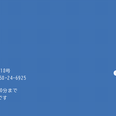
18号
8-24-6925
30分まで
です