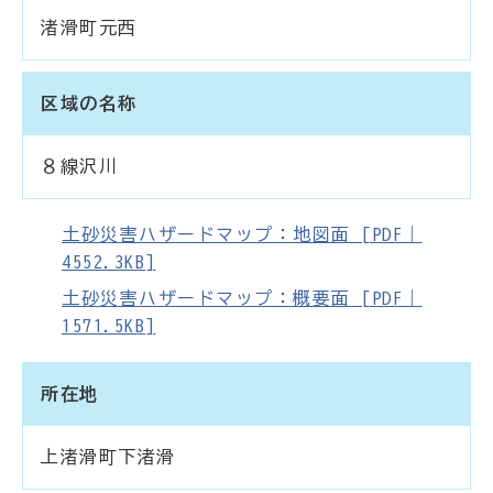
渚滑町元西
区域の名称
８線沢川
土砂災害ハザードマップ：地図面 [PDF｜
4552.3KB]
土砂災害ハザードマップ：概要面 [PDF｜
1571.5KB]
所在地
上渚滑町下渚滑