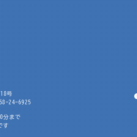
18号
8-24-6925
30分まで
です