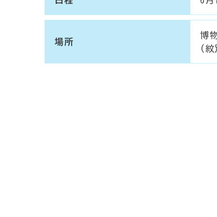
博
場所
(