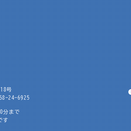
18号
8-24-6925
30分まで
です