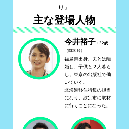
り』
主な登場人物
今井裕子
・32歳
（岡本 玲）
福島県出身。夫とは離
婚し、子供と２人暮ら
し。東京の出版社で働
いている。
北海道移住特集の担当
になり、紋別市に取材
に行くことになった。