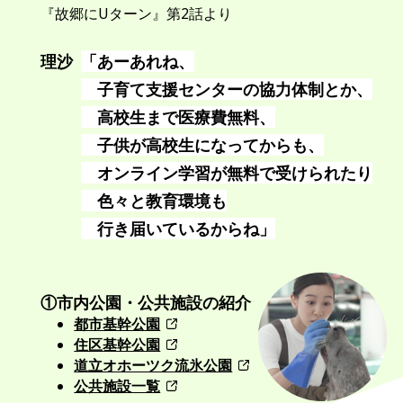
『故郷にUターン』第2話より
理沙
「あーあれね、
子育て支援センターの協力体制とか、
高校生まで医療費無料、
子供が高校生になってからも、
オンライン学習が無料で受けられたり
色々と教育環境も
行き届いているからね」
①市内公園・公共施設の紹介
都市基幹公園
住区基幹公園
道立オホーツク流氷公園
公共施設一覧