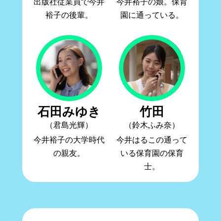
出版社従業員で今井
今井裕子の娘。保育
裕子の後輩。
園に通っている。
石田みゆき
竹田
（君島光輝）
（鈴木ふみ奈）
今井裕子の大学時代
今井はるこの通って
の親友。
いる保育園の保育
士。