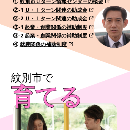
①
紋別市Ｕターン情報センターの概要
②-1
Ｕ・Ｉターン関連の助成金
②-2
Ｕ・Ｉターン関連の助成金
③-1
起業・創業関係の補助制度
③-2
起業・創業関係の補助制度
④
就農関係の補助制度
紋別市で
育てる