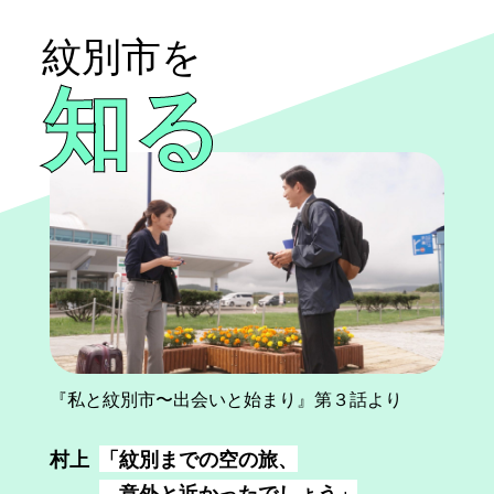
紋別市を
知る
『私と紋別市〜出会いと始まり』第３話より
村上
「紋別までの空の旅、
意外と近かったでしょう」