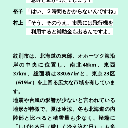
裕子
「はい、２時間もかからないんですね」
村上
「そう、そのうえ、市民には飛行機を
利用すると補助金も出るんですよ」
紋別市は、北海道の東部、オホーツク海沿
岸の中央に位置し、南北46km、東西
37km、総面積は830.67㎢と、東京23区
（619㎢）を上回る広大な市域を有していま
す。
地震や台風の影響が少ないと言われている
地形が特徴で、夏は冷涼、冬も北海道の内
陸部と比べると積雪量も少なく、極端に
「しばれる日（厳しく冷え込む日）」も多