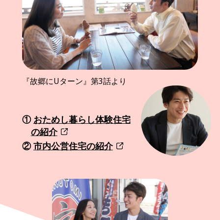
『故郷にUターン』第3話より
①
おためし暮らし体験住宅
の紹介
②
市内公営住宅の紹介