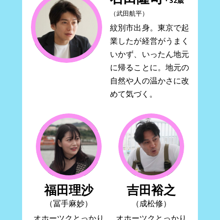
・32歳
（武田航平）
紋別市出身。東京で起
業したが経営がうまく
いかず、いったん地元
に帰ることに。地元の
自然や人の温かさに改
めて気づく。
福田理沙
吉田裕之
（冨手麻妙）
（成松修）
オホーツクとっかり
オホーツクとっかり