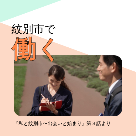
紋別市で
働く
『私と紋別市〜出会いと始まり』第３話より