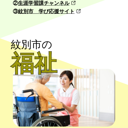
②
生涯学習課チャンネル
③
紋別市 学び応援サイト
紋別市の
福祉