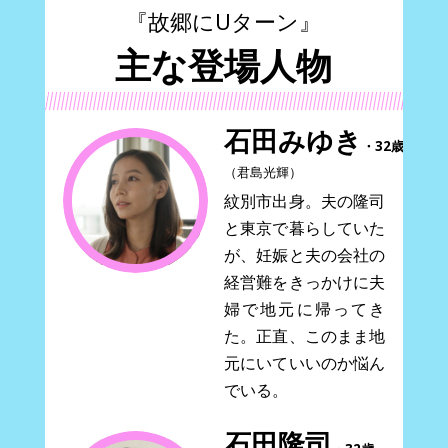
『故郷にUターン』
主な登場人物
石田みゆき
・32歳
（君島光輝）
紋別市出身。夫の隆司
と東京で暮らしていた
が、妊娠と夫の会社の
経営難をきっかけに夫
婦で地元に帰ってき
た。正直、このまま地
元にいていいのか悩ん
でいる。
石田隆司