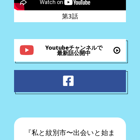
第3話
Youtubeチャンネルで
→
最新話公開中
『私と紋別市〜出会いと始ま