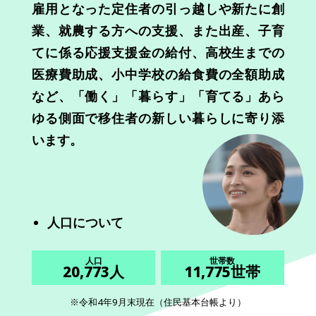
雇用となった定住者の引っ越しや新たに創
業、就農する方への支援、また出産、子育
てに係る応援支援金の給付、高校生までの
医療費助成、小中学校の給食費の全額助成
など、「働く」「暮らす」「育てる」あら
ゆる側面で移住者の新しい暮らしに寄り添
います。
人口について
人口
世帯数
20,773人
11,775世帯
令和4年9月末現在（住民基本台帳より）