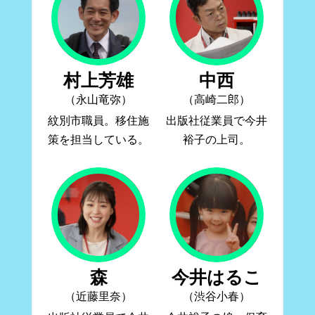
村上芳雄
中西
（永山竜弥）
（高崎二郎）
紋別市職員。移住施
出版社従業員で今井
策を担当している。
裕子の上司。
森
今井はるこ
（近藤里奈）
（渋谷小春）