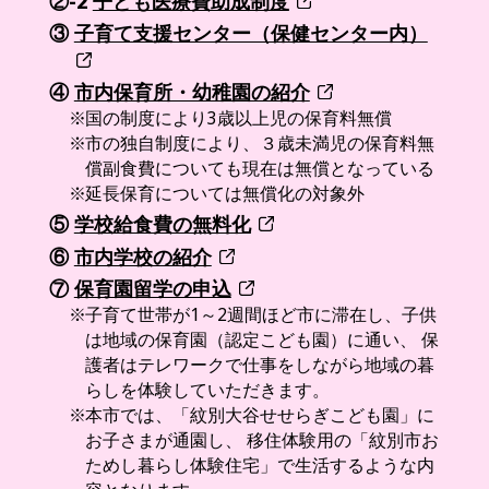
②-2
子ども医療費助成制度
③
子育て支援センター（保健センター内）
④
市内保育所・幼稚園の紹介
国の制度により3歳以上児の保育料無償
市の独自制度により、３歳未満児の保育料無
償副食費についても現在は無償となっている
延長保育については無償化の対象外
⑤
学校給食費の無料化
⑥
市内学校の紹介
⑦
保育園留学の申込
子育て世帯が1～2週間ほど市に滞在し、子供
は地域の保育園（認定こども園）に通い、 保
護者はテレワークで仕事をしながら地域の暮
らしを体験していただきます。
本市では、「紋別大谷せせらぎこども園」に
お子さまが通園し、 移住体験用の「紋別市お
ためし暮らし体験住宅」で生活するような内