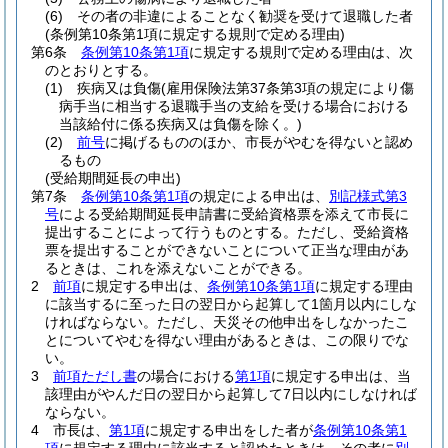
(6)
その者の非違によることなく勧奨を受けて退職した者
(条例第10条第1項に規定する規則で定める理由)
第6条
条例第10条第1項
に規定する規則で定める理由は、次
のとおりとする。
(1)
疾病又は負傷
(雇用保険法第37条第3項の規定により傷
病手当に相当する退職手当の支給を受ける場合における
当該給付に係る疾病又は負傷を除く。)
(2)
前号
に掲げるもののほか、市長がやむを得ないと認め
るもの
(受給期間延長の申出)
第7条
条例第10条第1項
の規定による申出は、
別記様式第3
号
による受給期間延長申請書に受給資格票を添えて市長に
提出することによって行うものとする。
ただし、受給資格
票を提出することができないことについて正当な理由があ
るときは、これを添えないことができる。
2
前項
に規定する申出は、
条例第10条第1項
に規定する理由
に該当するに至った日の翌日から起算して1箇月以内にしな
ければならない。
ただし、天災その他申出をしなかったこ
とについてやむを得ない理由があるときは、この限りでな
い。
3
前項ただし書
の場合における
第1項
に規定する申出は、当
該理由がやんだ日の翌日から起算して7日以内にしなければ
ならない。
4
市長は、
第1項
に規定する申出をした者が
条例第10条第1