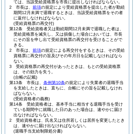
ては、当該受給資格票を市長に提出しなければならない。
2
市長は、
前項
の規定により受給資格票を提出した者が勤続
期間12月未満で退職するときは、当該受給資格票をその者
に返付しなければならない。
(受給資格票の再交付)
第12条
受給資格者又は勤続期間12月未満で退職した者は、
受給資格票を滅失し、又は損傷した場合においては、市長
にその旨を申し出て受給資格票の再交付を受けることがで
きる。
2
市長は、
前項
の規定による再交付をするときは、その受給
資格票に再交付の旨及びその年月日を記載しなければなら
ない。
3
受給資格票の再交付があったときは、もとの受給資格票
は、その効力を失う。
(台帳の記載)
第13条
市長は、
条例第10条
の規定により失業者の退職手当
を支給したときは、直ちに、台帳にその旨を記載しなけれ
ばならない。
(受給資格者の義務)
第14条
受給資格者は、基本手当に相当する退職手当を受け
ている期間中に就職した日のあった場合は、速やかに届け
出なければならない。
2
受給資格者は、氏名又は住所若しくは居所を変更したとき
は、速やかに届け出なければならない。
(退職手当支給制限処分書)