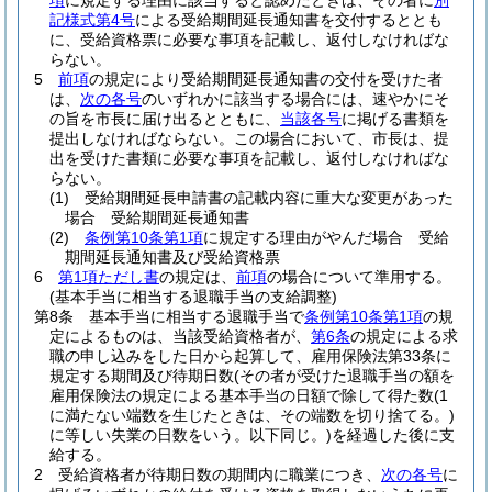
項
に規定する理由に該当すると認めたときは、その者に
別
記様式第4号
による受給期間延長通知書を交付するととも
に、受給資格票に必要な事項を記載し、返付しなければな
らない。
5
前項
の規定により受給期間延長通知書の交付を受けた者
は、
次の各号
のいずれかに該当する場合には、速やかにそ
の旨を市長に届け出るとともに、
当該各号
に掲げる書類を
提出しなければならない。
この場合において、市長は、提
出を受けた書類に必要な事項を記載し、返付しなければな
らない。
(1)
受給期間延長申請書の記載内容に重大な変更があった
場合 受給期間延長通知書
(2)
条例第10条第1項
に規定する理由がやんだ場合 受給
期間延長通知書及び受給資格票
6
第1項ただし書
の規定は、
前項
の場合について準用する。
(基本手当に相当する退職手当の支給調整)
第8条
基本手当に相当する退職手当で
条例第10条第1項
の規
定によるものは、当該受給資格者が、
第6条
の規定による求
職の申し込みをした日から起算して、雇用保険法第33条に
規定する期間及び待期日数
(その者が受けた退職手当の額を
雇用保険法の規定による基本手当の日額で除して得た数
(1
に満たない端数を生じたときは、その端数を切り捨てる。)
に等しい失業の日数をいう。以下同じ。)
を経過した後に支
給する。
2
受給資格者が待期日数の期間内に職業につき、
次の各号
に