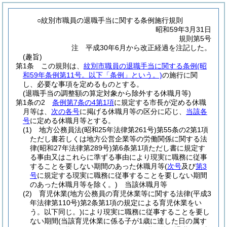
○紋別市職員の退職手当に関する条例施行規則
昭和59年3月31日
規則第5号
注 平成30年6月から改正経過を注記した。
(趣旨)
第1条
この規則は、
紋別市職員の退職手当に関する条例
(昭
和59年条例第11号。以下「条例」という。)
の施行に関
し、必要な事項を定めるものとする。
(退職手当の調整額の算定対象から除外する休職月等)
第1条の2
条例第7条の4第1項
に規定する市長が定める休職
月等は、
次の各号
に掲げる休職月等の区分に応じ、
当該各
号
に定める休職月等とする。
(1)
地方公務員法
(昭和25年法律第261号)
第55条の2第1項
ただし書若しくは地方公営企業等の労働関係に関する法
律
(昭和27年法律第289号)
第6条第1項ただし書に規定す
る事由又はこれらに準ずる事由により現実に職務に従事
することを要しない期間のあった休職月等
(
次号
及び
第3
号
に規定する現実に職務に従事することを要しない期間
のあった休職月等を除く。)
当該休職月等
(2)
育児休業
(地方公務員の育児休業等に関する法律
(平成3
年法律第110号)
第2条第1項の規定による育児休業をい
う。以下同じ。)
により現実に職務に従事することを要し
ない期間
(当該育児休業に係る子が1歳に達した日の属す