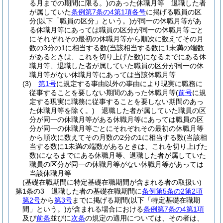
る月までの期間に限る。)
のあった休職月等 退職した者
が属していた
条例第7条の4第1項各号
に掲げる職員の区
分
(以下「職員の区分」という。)
が同一の休職月等があ
る休職月等にあっては職員の区分が同一の休職月等ごと
にそれぞれその最初の休職月等から順次に数えてその月
数の3分の1に相当する数
(当該相当する数に1未満の端数
があるときは、これを切り上げた数)
になるまでにある休
職月等、退職した者が属していた職員の区分が同一の休
職月等がない休職月等にあっては当該休職月等
(3)
第1号
に規定する事由以外の事由により現実に職務に
従事することを要しない期間のあった休職月等
(
前号
に規
定する現実に職務に従事することを要しない期間のあっ
た休職月等を除く。)
退職した者が属していた職員の区
分が同一の休職月等がある休職月等にあっては職員の区
分が同一の休職月等ごとにそれぞれその最初の休職月等
から順次に数えてその月数の2分の1に相当する数
(当該相
当する数に1未満の端数があるときは、これを切り上げた
数)
になるまでにある休職月等、退職した者が属していた
職員の区分が同一の休職月等がない休職月等があっては
当該休職月等
(基礎在職期間に特定基礎在職期間が含まれる者の取扱い)
第1条の3
退職した者の基礎在職期間に
条例第5条の2第2項
第2号
から
第3号
までに掲げる期間
(以下「特定基礎在職期
間」という。)
が含まれる場合における
条例第7条の4第1項
及び
前条
並びに
次条
の規定の適用については、その者は、