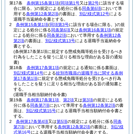
第17条
条例第15条第1項
(
同項第1号
又は
第2号
に該当する場
合に限る。)
の規定による処分に係る
同条第6項
において準
用する
条例第12条第2項
の書面は、
別記様式第12号
による
退職手当返納命令書とする。
2
条例第15条第1項
(
同項第3号
に該当する場合に限る。)
の規
定による処分に係る
同条第6項
又は
条例第16条第1項
の規定
による処分に係る
同条第2項
において準用する
条例第12条
第2項
の書面は、
別記様式第13号
による退職手当返納命令
書とする。
(条例第17条第1項に規定する懲戒免職等処分を受けるべき
行為をしたことを疑うに足りる相当な理由がある旨の通知
書)
第18条
条例第17条第1項
の規定による通知に係る書面は、
別記様式第14号
による
紋別市職員の退職手当に関する条例
第17条第1項
に規定する懲戒免職等処分を受けるべき行為
をしたことを疑うに足りる相当な理由がある旨の通知書と
する。
(退職手当相当額納付命令書)
第19条
条例第17条第1項
、
第2項
又は
第3項
の規定による処
分に係る
同条第7項
において準用する
条例第12条第2項
の書
面は、
別記様式第15号
による退職手当相当額納付命令書と
する。
2
条例第17条第4項
又は
第5項
の規定による処分に係る
同条
第7項
において準用する
条例第12条第2項
の書面は、
別記様
式第16号
による退職手当相当額納付命令書とする。