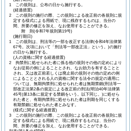
1
この規則は、公布の日から施行する。
(経過措置)
2
この規則の施行の際、この規則による改正前の各規則に規
定する様式による用紙で、現に残存するものは、当分の
間、所要の修正を加え、なお使用することができる。
附
則
(令和7年
規則第19号)
(施行期日)
1
この規則は、刑法等の一部を改正する法律
(令和4年法律第
67号。次項において「刑法等一部改正法」という。)
の施行
の日から施行する。
(人の資格に関する経過措置)
2
拘禁刑に処せられた者に係る他の規則その他の定めにより
なお従前の例によることとされ、なお効力を有することと
され、又は改正前若しくは廃止前の規則その他の定めの例
によることとされる人の資格に関する法令の規定の適用に
ついては、無期拘禁刑に処せられた者は無期禁錮
(刑法等一
部改正法第2条の規定による改正前の刑法
(明治40年法律第
45号)
第13条に規定する禁錮をいう。以下同じ。)
に処せら
れた者と、有期拘禁刑に処せられた者は刑期を同じくする
有期禁錮に処せられた者とみなす。
(様式に関する経過措置)
3
この規則の施行の際、この規則による改正前の各規則に規
定する様式による用紙で、現に残存するものは、当分の
間、所要の修正を加え、なお使用することができる。