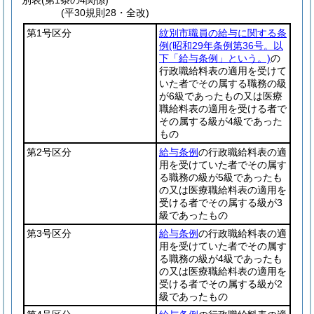
別表
(第1条の4関係)
(平30規則28・全改)
第1号区分
紋別市職員の給与に関する条
例
(昭和29年条例第36号。以
下「給与条例」という。)
の
行政職給料表の適用を受けて
いた者でその属する職務の級
が6級であったもの又は医療
職給料表の適用を受ける者で
その属する級が4級であった
もの
第2号区分
給与条例
の行政職給料表の適
用を受けていた者でその属す
る職務の級が5級であったも
の又は医療職給料表の適用を
受ける者でその属する級が3
級であったもの
第3号区分
給与条例
の行政職給料表の適
用を受けていた者でその属す
る職務の級が4級であったも
の又は医療職給料表の適用を
受ける者でその属する級が2
級であったもの