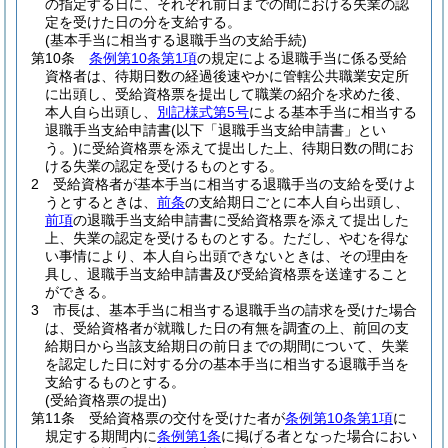
の指定する日に、それぞれ前日までの間における失業の認
定を受けた日の分を支給する。
(基本手当に相当する退職手当の支給手続)
第10条
条例第10条第1項
の規定による退職手当に係る受給
資格者は、待期日数の経過後速やかに管轄公共職業安定所
に出頭し、受給資格票を提出して職業の紹介を求めた後、
本人自ら出頭し、
別記様式第5号
による基本手当に相当する
退職手当支給申請書
(以下「退職手当支給申請書」とい
う。)
に受給資格票を添えて提出した上、待期日数の間にお
ける失業の認定を受けるものとする。
2
受給資格者が基本手当に相当する退職手当の支給を受けよ
うとするときは、
前条
の支給期日ごとに本人自ら出頭し、
前項
の退職手当支給申請書に受給資格票を添えて提出した
上、失業の認定を受けるものとする。
ただし、やむを得な
い事情により、本人自ら出頭できないときは、その理由を
具し、退職手当支給申請書及び受給資格票を送達すること
ができる。
3
市長は、基本手当に相当する退職手当の請求を受けた場合
は、受給資格者が就職した日の有無を調査の上、前回の支
給期日から当該支給期日の前日までの期間について、失業
を認定した日に対する分の基本手当に相当する退職手当を
支給するものとする。
(受給資格票の提出)
第11条
受給資格票の交付を受けた者が
条例第10条第1項
に
規定する期間内に
条例第1条
に掲げる者となった場合におい