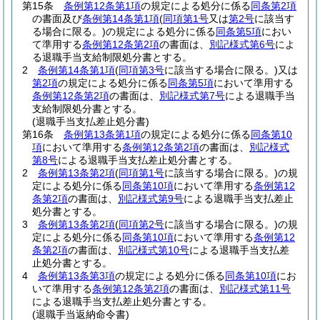
第15条
条例第12条第1項
の規定による処分に係る
同条第2項
の書面及び
条例第14条第1項
(
同項第1号
又は
第2号
に該当す
る場合に限る。)
の規定による処分に係る
同条第5項
におい
て準用する
条例第12条第2項
の書面は、
別記様式第6号
によ
る退職手当支給制限処分書とする。
2
条例第14条第1項
(
同項第3号
に該当する場合に限る。)
又は
第2項
の規定による処分に係る
同条第5項
において準用する
条例第12条第2項
の書面は、
別記様式第7号
による退職手当
支給制限処分書とする。
(退職手当支払差止処分書)
第16条
条例第13条第1項
の規定による処分に係る
同条第10
項
において準用する
条例第12条第2項
の書面は、
別記様式
第8号
による退職手当支払差止処分書とする。
2
条例第13条第2項
(
同項第1号
に該当する場合に限る。)
の規
定による処分に係る
同条第10項
において準用する
条例第12
条第2項
の書面は、
別記様式第9号
による退職手当支払差止
処分書とする。
3
条例第13条第2項
(
同項第2号
に該当する場合に限る。)
の規
定による処分に係る
同条第10項
において準用する
条例第12
条第2項
の書面は、
別記様式第10号
による退職手当支払差
止処分書とする。
4
条例第13条第3項
の規定による処分に係る
同条第10項
にお
いて準用する
条例第12条第2項
の書面は、
別記様式第11号
による退職手当支払差止処分書とする。
(退職手当返納命令書)