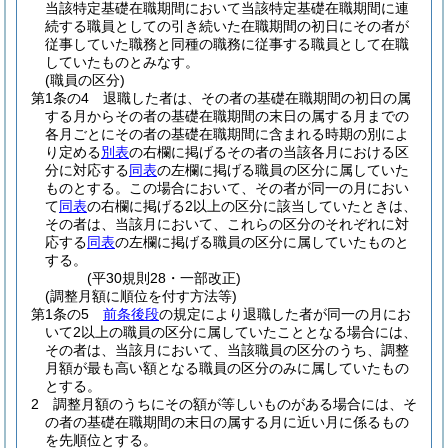
当該特定基礎在職期間において当該特定基礎在職期間に連
続する職員としての引き続いた在職期間の初日にその者が
従事していた職務と同種の職務に従事する職員として在職
していたものとみなす。
(職員の区分)
第1条の4
退職した者は、その者の基礎在職期間の初日の属
する月からその者の基礎在職期間の末日の属する月までの
各月ごとにその者の基礎在職期間に含まれる時期の別によ
り定める
別表
の右欄に掲げるその者の当該各月における区
分に対応する
同表
の左欄に掲げる職員の区分に属していた
ものとする。
この場合において、その者が同一の月におい
て
同表
の右欄に掲げる2以上の区分に該当していたときは、
その者は、当該月において、これらの区分のそれぞれに対
応する
同表
の左欄に掲げる職員の区分に属していたものと
する。
(平30規則28・一部改正)
(調整月額に順位を付す方法等)
第1条の5
前条後段
の規定により退職した者が同一の月にお
いて2以上の職員の区分に属していたこととなる場合には、
その者は、当該月において、当該職員の区分のうち、調整
月額が最も高い額となる職員の区分のみに属していたもの
とする。
2
調整月額のうちにその額が等しいものがある場合には、そ
の者の基礎在職期間の末日の属する月に近い月に係るもの
を先順位とする。