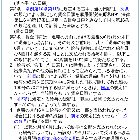
(基本手当の日額)
第2条
条例第10条第1項
に規定する基本手当の日額は、
次条
の規定により算定した賃金日額を雇用保険法
(昭和49年法律
第116号)
第17条に規定する賃金日額とみなして同法第16条
の規定を適用して計算した金額とする。
(賃金日額)
第3条
賃金日額は、退職の月前における最後の6月
(月の末日
に退職した場合には、その月及び前5月。以下「退職の月前
6月」という。)
に支払われた給与
(臨時に支払われる給与及
び3箇月を超える期間ごとに支払われる給与を除く。以下こ
の条において同じ。)
の総額を180で除して得た額とする。
2
給与が、労働した日若しくは時間によって算定され、又は
出来高払その他の請負制によって定められている場合にお
いて、
前項
の規定による額が、退職の月前6月に支払われた
給与の総額を当該期間中に労働した日数で除して得た額の
100分の70に相当する額に満たないときは、
同項
の規定に
かかわらず、当該額をもって賃金日額とする。
3
前2項
に規定する給与の総額は、職員に通貨で支払われた
すべての給与によって計算する。
4
退職の月前6月に給与の全部又は一部を支払われなかった
場合における給与の総額は、
前項
の規定にかかわらず、
次
の各号
に掲げる額とする。
(1)
退職の月前6月において給与の全部を支払われなかっ
た場合においては、当該6月の各月において受けるべき基
本給月額
(
条例第7条の5第2項
に規定する基本給月額をい