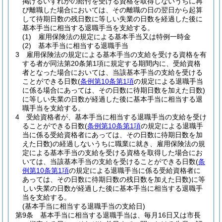
掲げるいずれかの給付を受ける資格を取得しないうちに再
び離職した場合においては、その離職の日の翌日から起算
して待期日数の残日数に等しい失業の日数を経過した後に
基本手当に相当する退職手当を支給する。
(1)
雇用保険法の規定による基本手当又は特例一時金
(2)
基本手当に相当する退職手当
3
雇用保険法の規定による基本手当の支給を受ける資格を有
する者が同法第20条第1項に規定する期間内に、受給資格
者となった場合においては、当該基本手当の支給を受ける
ことができる日数
(
条例第10条第1項
の規定による退職手当
に係る場合にあっては、その日数に待期日数を加えた日数)
に等しい失業の日数が経過した後に基本手当に相当する退
職手当を支給する。
4
受給資格者が、基本手当に相当する退職手当の支給を受け
ることができる日数
(
条例第10条第1項
の規定による退職手
当に係る受給資格者にあっては、その日数に待期日数を加
えた日数)
の経過しないうちに職業に就き、雇用保険法の規
定による基本手当の支給を受ける資格を取得した場合にお
いては、当該基本手当の支給を受けることができる日数
(
条
例第10条第1項
の規定による退職手当に係る受給資格者に
あっては、その日数に待期日数の残日数を加えた日数)
に等
しい失業の日数が経過した後に基本手当に相当する退職手
当を支給する。
(基本手当に相当する退職手当の支給日)
第9条
基本手当に相当する退職手当は、毎月16日又は市長