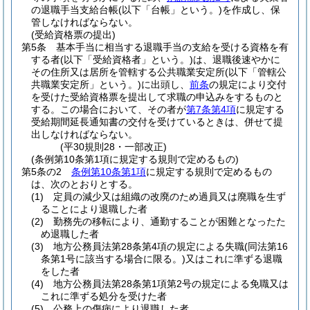
の退職手当支給台帳
(以下「台帳」という。)
を作成し、保
管しなければならない。
(受給資格票の提出)
第5条
基本手当に相当する退職手当の支給を受ける資格を有
する者
(以下「受給資格者」という。)
は、退職後速やかに
その住所又は居所を管轄する公共職業安定所
(以下「管轄公
共職業安定所」という。)
に出頭し、
前条
の規定により交付
を受けた受給資格票を提出して求職の申込みをするものと
する。
この場合において、その者が
第7条第4項
に規定する
受給期間延長通知書の交付を受けているときは、併せて提
出しなければならない。
(平30規則28・一部改正)
(条例第10条第1項に規定する規則で定めるもの)
第5条の2
条例第10条第1項
に規定する規則で定めるもの
は、次のとおりとする。
(1)
定員の減少又は組織の改廃のため過員又は廃職を生ず
ることにより退職した者
(2)
勤務先の移転により、通勤することが困難となったた
め退職した者
(3)
地方公務員法第28条第4項の規定による失職
(同法第16
条第1号に該当する場合に限る。)
又はこれに準ずる退職
をした者
(4)
地方公務員法第28条第1項第2号の規定による免職又は
これに準ずる処分を受けた者
(5)
公務上の傷病により退職した者