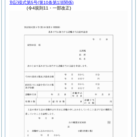
別記様式第5号
(第10条第1項関係)
(令4規則11・一部改正)