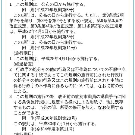
1
この規則は、公布の日から施行する。
附
則
(平成21年
規則第5号)
この規則は、公布の日から施行する。
ただし、第9条第2項
第2号を削り、第3号を第2号とする改正規定、第9条第3項の
改正規定、第9条第4項の改正規定、第11条第2項の改正規定
は、平成22年4月1日から施行する。
附
則
(平成22年
規則第3号)
この規則は、公布の日から施行する。
附
則
(平成28年
規則第11号)
(施行期日)
1
この規則は、平成28年4月1日から施行する。
(経過措置)
2
行政庁の処分その他の行為又は不作為についての不服申立
てに関する手続であってこの規則の施行前にされた行政庁
の処分その他の行為又はこの規則の施行前にされた申請に
係る行政庁の不作為に係るものについては、なお従前の例
による。
3
この規則の施行の際、改正前の紋別市職員の退職手当に関
する条例施行規則に規定する様式による用紙で、現に残存
するものは、当分の間、所要の修正を加え、なお使用する
ことができる。
附
則
(平成30年
規則第28号)
この規則は、平成30年7月1日から施行する。
附
則
(令和4年
規則第11号)
(施行期日)