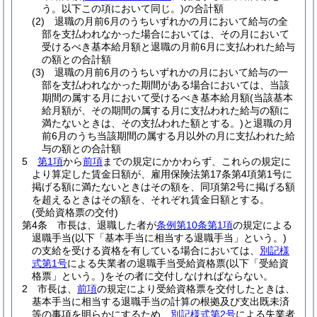
う。以下この項において同じ。)
の合計額
(2)
退職の月前6月のうちいずれかの月において給与の全
部を支払われなかった場合においては、その月において
受けるべき基本給月額と退職の月前6月に支払われた給与
の額との合計額
(3)
退職の月前6月のうちいずれかの月において給与の一
部を支払われなかった期間がある場合においては、当該
期間の属する月において受けるべき基本給月額
(当該基本
給月額が、その期間の属する月に支払われた給与の額に
満たないときは、その支払われた額とする。)
と退職の月
前6月のうち当該期間の属する月以外の月に支払われた給
与の額との合計額
5
第1項
から
前項
までの規定にかかわらず、これらの規定に
より算定した賃金日額が、雇用保険法第17条第4項第1号に
掲げる額に満たないときはその額を、同項第2号に掲げる額
を超えるときはその額を、それぞれ賃金日額とする。
(受給資格票の交付)
第4条
市長は、退職した者が
条例第10条第1項
の規定による
退職手当
(以下「基本手当に相当する退職手当」という。)
の支給を受ける資格を有している場合においては、
別記様
式第1号
による失業者の退職手当受給資格票
(以下「受給資
格票」という。)
をその者に交付しなければならない。
2
市長は、
前項
の規定により受給資格票を交付したときは、
基本手当に相当する退職手当の計算の根拠及び支出既未済
等の事項を明らかにするため、
別記様式第2号
による失業者