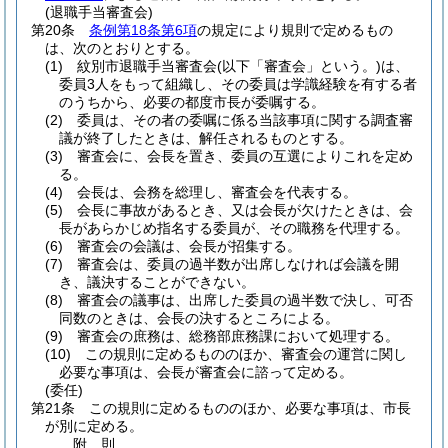
(退職手当審査会)
第20条
条例第18条第6項
の規定により規則で定めるもの
は、次のとおりとする。
(1)
紋別市退職手当審査会
(以下「審査会」という。)
は、
委員3人をもって組織し、その委員は学識経験を有する者
のうちから、必要の都度市長が委嘱する。
(2)
委員は、その者の委嘱に係る当該事項に関する調査審
議が終了したときは、解任されるものとする。
(3)
審査会に、会長を置き、委員の互選によりこれを定め
る。
(4)
会長は、会務を総理し、審査会を代表する。
(5)
会長に事故があるとき、又は会長が欠けたときは、会
長があらかじめ指名する委員が、その職務を代理する。
(6)
審査会の会議は、会長が招集する。
(7)
審査会は、委員の過半数が出席しなければ会議を開
き、議決することができない。
(8)
審査会の議事は、出席した委員の過半数で決し、可否
同数のときは、会長の決するところによる。
(9)
審査会の庶務は、総務部庶務課において処理する。
(10)
この規則に定めるもののほか、審査会の運営に関し
必要な事項は、会長が審査会に諮って定める。
(委任)
第21条
この規則に定めるもののほか、必要な事項は、市長
が別に定める。
附
則