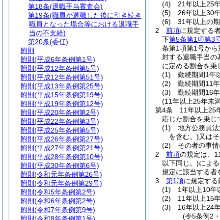
(4)
21年以上25
第18条
(退職手当審査会)
(5)
26年以上30
第19条
(職員が退職した後に引き続き
(6)
31年以上の期
職員となった場合等における退職手
2
前項
に規定する
当の不支給)
下
第5条第1項第3
第20条
(委任)
条第1項第1号か
附則
対する退職手当の
附則
(平成6年条例第1号)
に定める割合を乗
附則
(平成12年条例第5号)
(1)
勤続期間1年以
附則
(平成12年条例第51号)
(2)
勤続期間11年
附則
(平成13年条例第25号)
(3)
勤続期間16年
附則
(平成15年条例第19号)
(11年以上25年
附則
(平成19年条例第12号)
第4条
11年以上2
附則
(平成20年条例第2号)
応じた割合を乗じ
附則
(平成22年条例第3号)
(1)
地方公務員法
附則
(平成25年条例第5号)
を含む。)
又はそ
附則
(平成26年条例第27号)
(2)
その者の事情
附則
(平成27年条例第21号)
2
前項
の規定は、1
附則
(平成28年条例第10号)
以下同じ。)
による
附則
(平成30年条例第6号)
規定に該当する者
附則
(令和元年条例第26号)
3
第1項
に規定する
附則
(令和元年条例第29号)
(1)
1年以上10年
附則
(令和5年条例第2号)
(2)
11年以上15
附則
(令和6年条例第2号)
(3)
16年以上24
附則
(令和7年条例第9号)
(令5条例2
附則
(令和8年条例第1号)