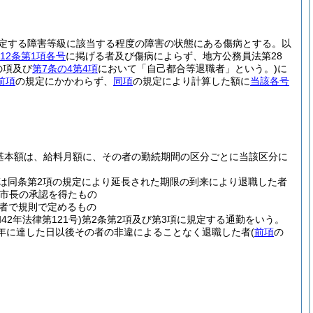
規定する障害等級に該当する程度の障害の状態にある傷病とする。以
12条第1項各号
に掲げる者及び傷病によらず、地方公務員法第28
の項及び
第7条の4第4項
において「自己都合等退職者」という。)
に
前項
の規定にかかわらず、
同項
の規定により計算した額に
当該各号
の基本額は、給料月額に、その者の勤続期間の区分ごとに当該区分に
限又は同条第2項の規定により延長された期限の到来により退職した者
市長の承認を得たもの
者で規則で定めるもの
和42年法律第121号)
第2条第2項及び第3項に規定する通勤をいう。
年に達した日以後その者の非違によることなく退職した者
(
前項
の