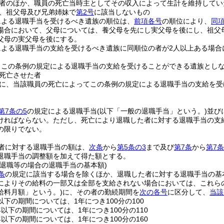
者のほか、職員の死亡当時主としてその収入によって生計を維持してい
、祖父母及び兄弟姉妹で
第2号
に該当しないもの
による退職手当を受けるべき遺族の順位は、
前項各号
の順位により、
同項
場合において、父母については、養父母を先にし実父母を後にし、祖父
父母の実父母を後にする。
による退職手当の支給を受けるべき遺族に同順位の者が2人以上ある場合
、この条例の規定による退職手当の支給を受けることができる遺族とし
死亡させた者
に、当該職員の死亡によってこの条例の規定による退職手当の支給を受
第7条の5
の規定による退職手当
(以下「一般の退職手当」という。)
並び
ければならない。
ただし、死亡により退職した者に対する退職手当の支
の限りでない。
者に対する退職手当の額は、
次条
から
第5条の3
まで及び
第7条
から
第7条
退職手当の調整額を加えて得た額とする。
る退職等の場合の退職手当の基本額)
条
の規定に該当する場合を除くほか、退職した者に対する退職手当の基
によりその給料の一部又は全部を支給されない場合においては、これら
給料月額」という。)
に、その者の勤続期間を
次の各号
に区分して、
当該
以下の期間については、1年につき100分の100
年以下の期間については、1年につき100分の110
年以下の期間については、1年につき100分の160