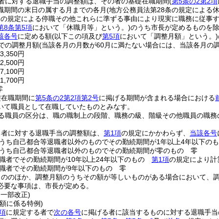
者に対する退職手当の調整額は、その者の基礎在職期間
(
第5条の2第2項
職期間の末日の属する月までの各月
(地方公務員法第28条の規定による
条の規定による停職その他これらに準ずる事由により現実に職務に従事
第8条第5項
において「休職月等」という。)
のうち市長が定めるものを除
該各号
に定める額
(以下この項及び
第5項
において「調整月額」という。)
までの調整月額
(当該各月の月数が60月に満たない場合には、当該各月の調
,350円
,500円
,100円
,700円
零
礎在職期間に
第5条の2第2項第2号
に掲げる期間が含まれる場合における
いて職員として在職していたものとみなす。
る職員の区分は、職の職制上の段階、職務の級、階級その他職員の職務
る者に対する退職手当の調整額は、
第1項
の規定にかかわらず、
当該各号
うち自己都合等退職者以外のものでその勤続期間が1年以上4年以下の
うち自己都合等退職者以外のものでその勤続期間が零のもの 零
職者でその勤続期間が10年以上24年以下のもの
第1項
の規定により計
職者でその勤続期間が9年以下のもの 零
もののほか、調整月額のうちその額が等しいものがある場合において、
必要な事項は、市長が定める。
・一部改正)
額に係る特例)
項
に規定する者で
次の各号
に掲げる者に該当するものに対する退職手当