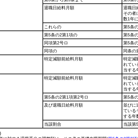
退職日給料月額
退職日
その者
数1年
これらの
第5条
第5条の2第1項の
第5条
同項第2号ロ
第5条
同項の
同条の
特定減額前給料月額
特定減
れてい
当する
特定減額前給料月額
特定減
れてい
当する
第5条の2第1項第2号ロ
第5条
及び退職日給料月額
並びに
ている
する年
当該割合
当該第
)