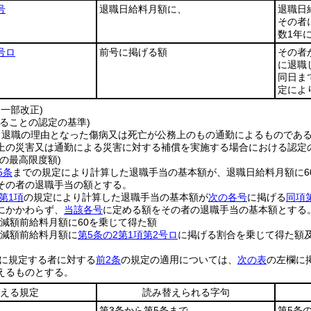
号
退職日給料月額に、
退職日
その者
数1年
号ロ
前号に掲げる額
その者
に退職
同日ま
定によ
・一部改正)
ることの認定の基準)
、退職の理由となった傷病又は死亡が公務上のもの通勤によるものであ
上の災害又は通勤による災害に対する補償を実施する場合における認定
の最高限度額)
5条
までの規定により計算した退職手当の基本額が、退職日給料月額に6
その者の退職手当の額とする。
第1項
の規定により計算した退職手当の基本額が
次の各号
に掲げる
同項
にかかわらず、
当該各号
に定める額をその者の退職手当の基本額とする
定減額前給料月額に60を乗じて得た額
定減額前給料月額に
第5条の2第1項第2号ロ
に掲げる割合を乗じて得た額
に規定する者に対する
前2条
の規定の適用については、
次の表
の左欄に
えるものとする。
える規定
読み替えられる字句
第3条から第5条まで
第5条