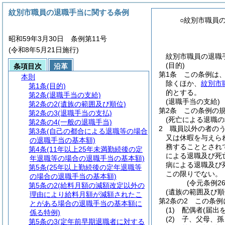
紋別市職員の退職手当に関する条例
○紋別市職員
昭和59年3月30日 条例第11号
(令和8年5月21日施行)
紋別市職員の退職手
(目的)
条項目次
沿革
第1条
この条例は
本則
除くほか、
紋別市
第1条
(目的)
的とする。
第2条
(退職手当の支給)
(退職手当の支給)
第2条の2
(遺族の範囲及び順位)
第2条
この条例の
第2条の3
(退職手当の支払)
(死亡による退職の
第2条の4
(一般の退職手当)
2
職員以外の者の
第3条
(自己の都合による退職等の場合
又は休暇を与えら
の退職手当の基本額)
務することとされ
第4条
(11年以上25年未満勤続後の定
による退職及び死
年退職等の場合の退職手当の基本額)
病による退職及び
第5条
(25年以上勤続後の定年退職等
この限りでない。
の場合の退職手当の基本額)
(令元条例2
第5条の2
(給料月額の減額改定以外の
(遺族の範囲及び順
理由により給料月額が減額されたこ
第2条の2
この条例
とがある場合の退職手当の基本額に
(1)
配偶者
(届出
係る特例)
(2)
子、父母、孫
第5条の3
(定年前早期退職者に対する