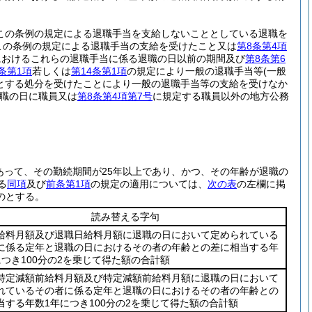
この条例の規定による退職手当を支給しないこととしている退職を
この条例の規定による退職手当の支給を受けたこと又は
第8条第4項
におけるこれらの退職手当に係る退職の日以前の期間及び
第8条第6
2条第1項
若しくは
第14条第1項
の規定により一般の退職手当等
(一般
とする処分を受けたことにより一般の退職手当等の支給を受けなか
退職の日に職員又は
第8条第4項第7号
に規定する職員以外の地方公務
あって、その勤続期間が25年以上であり、かつ、その年齢が退職の
る
同項
及び
前条第1項
の規定の適用については、
次の表
の左欄に掲
のとする。
読み替える字句
給料月額及び退職日給料月額に退職の日において定められている
に係る定年と退職の日におけるその者の年齢との差に相当する年
につき100分の2を乗じて得た額の合計額
特定減額前給料月額及び特定減額前給料月額に退職の日において
れているその者に係る定年と退職の日におけるその者の年齢との
当する年数1年につき100分の2を乗じて得た額の合計額