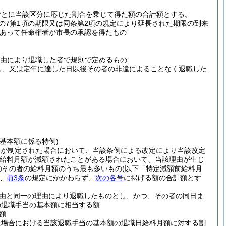
ごとに当該区分に応じた割合を乗じて得た額の合計額とする。
条の7第1項の期限又は同条第2項の規定により延長された期限の到来
あって任命権者が市長の承認を得たもの
理由により退職した者で規則で定めるもの
し、又は定年に達した日以後その者の非違によることなく退職した
基本額に係る特例)
例が制定された場合において、当該条例による改定により当該改定
給料月額が減額されたことがある場合において、当該理由が生じ
のその者の給料月額のうち最も多いもの
(以下「特定減額前給料月
、
前3条
の規定にかかわらず、
次の各号
に掲げる額の合計額とす
由と同一の理由により退職したものとし、かつ、その者の同日ま
の退職手当の基本額に相当する額
額
た場合における当該退職手当の基本額の退職日給料月額に対する割