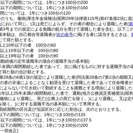
年以下の期間については、1年につき100分の200
年以下の期間については、1年につき100分の160
間については、1年につき100分の120
者のうち、傷病
(厚生年金保険法
(昭和29年法律第115号)
第47条第2項に
号
において同じ。)
又は死亡によらず、その者の都合により退職した者
(
第
ら第3号までの規定による免職の処分を受けて退職した者を含む。以下こ
基本額は、自己都合等退職者が
次の各号
に掲げる者に該当するときは、
じて得た額とする。
上10年以下の者 100分の60
以上15年以下の者 100分の80
以上19年以下の者 100分の90
未満勤続後の定年退職等の場合の退職手当の基本額)
5年未満の期間勤続した者であって、次に掲げるものに対する退職手当
て得た額の合計額とする。
第28条の6第1項の規定により退職した者
(同法第28条の7第1項の期
の者の非違によることなく勧奨を受けて退職した者であって任命権者が
によらないで引き続いて勤続することを困難とする理由により退職した
1年以上25年未満の期間勤続した者で、通勤
(地方公務員災害補償法
(昭
傷病により退職し、死亡
(公務上の死亡を除く。)
により退職し、又は定
を除く。)
に対する退職手当の基本額について準用する。
勤続期間の区分及び当該区分に応じた割合は、次のとおりとする。
以下の期間については、1年につき100分の125
年以下の期間については、1年につき100分の137.5
年以下の期間については、1年につき100分の200
・一部改正)