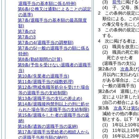
(3)
前号
に掲げる
退職手当の基本額に係る特例)
(4)
子、父母、孫
第6条
(公務又は通勤によることの認定
2
この条例の規定
の基準)
順位による。
この
第7条
(退職手当の基本額の最高限度
の養父母を先にし
額)
3
この条例の規定
第7条の2
する。
第7条の3
4
次に掲げる者は
第7条の4
(退職手当の調整額)
(1)
職員を故意に
第7条の5
(一般の退職手当の額に係る
(2)
職員の死亡前
特例)
死亡させた者
第8条
(勤続期間の計算)
(退職手当の支払)
第9条
(予告を受けない退職者の退職手
第2条の3
次条
及び
当)
月以内に支払わな
第10条
(失業者の退職手当)
がある場合は、こ
第11条
(退職手当の端数処理)
(一般の退職手当)
第12条
(懲戒免職等処分を受けた場合
第2条の4
退職した
等の退職手当の支給制限)
定により計算した
第13条
(退職手当の支払の差止め)
(自己の都合によ
第14条
(退職後拘禁刑以上の刑に処せ
第3条
次条
又は
第5
られた場合等の退職手当の支給制限)
減給その他の事由
第15条
(退職をした者の退職手当の返
額とする。以下「
納)
(1)
1年以上10年
第16条
(遺族の退職手当の返納)
(2)
11年以上15
第17条
(退職手当受給者の相続人から
(3)
16年以上20
の退職手当相当額の納付)