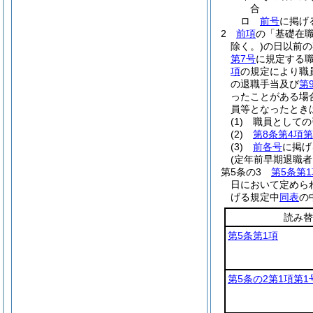
合
ロ
前号
に掲げ
2
前項
の「基礎在
除く。)
の日以前の
第7号
に規定する
項
の規定により職
の退職手当及び
第
ったことがある場
員等となったとき
(1)
職員としての
(2)
第8条第4項第
(3)
前各号
に掲げ
(定年前早期退職
第5条の3
第5条第1
日において定めら
げる規定中
同表
の
読み替
第5条第1項
第5条の2第1項第1