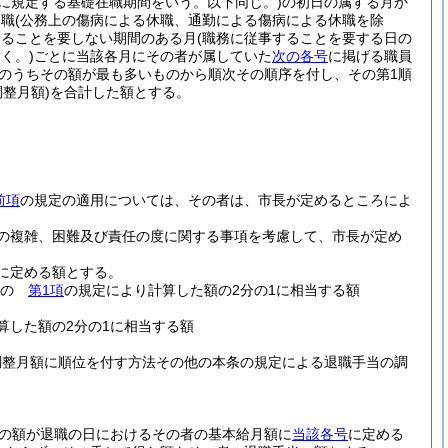
に規定する基礎在職期間をいう。以下同じ。)
の初日の属する月か
休職
(公務上の傷病による休職、通勤による傷病による休職を除
することを要しない期間のある月
(職務に従事することを要する日の
く。)
ごとに当該各月にその者が属していた
次の各号
に掲げる職員
のうちその額が最も多いものから順次その順序を付し、その第1順
整月額)
を合計した額とする。
前項
の規定の適用については、その者は、市長が定めるところによ
の複雑、困難及び責任の度に関する事項を考慮して、市長が定め
に定める額とする。
もの
第1項
の規定により計算した額の2分の1に相当する額
算した額の2分の1に相当する額
調整月額に順位を付す方法その他の本条の規定による退職手当の調
の額が退職の日におけるその者の基本給月額に
当該各号
に定める