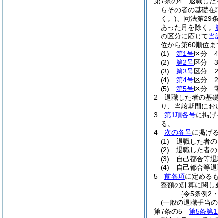
第7条の4
退職した
らその者の基礎在
く。)
、同法第29
あった月を除く。
の区分に応じて
当
位から第60順位
(1)
第1号
区分 43
(2)
第2号
区分 32
(3)
第3号
区分 27
(4)
第4号
区分 21
(5)
第5号
区分 
2
退職した者の基
り、当該期間にお
3
第1項各号
に掲げ
る。
4
次の各号
に掲げ
(1)
退職した者の
(2)
退職した者の
(3)
自己都合等退
(4)
自己都合等退
5
前各項
に定める
整額の計算に関し
(令5条例2
(一般の退職手当の
第7条の5
第5条第1