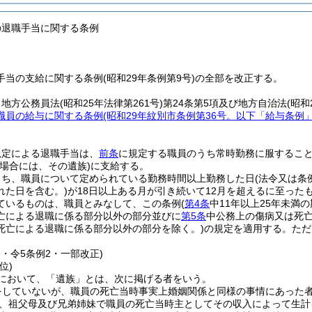
の退職手当に関する条例
当の支給に関する条例(昭和29年条例第9号)の全部を改正する。
、地方公務員法
(昭和25年法律第261号)
第24条第5項及び地方自治法
(昭和
職員の給与に関する条例
(昭和29年紋別市条例第36号。以下「給与条例
規定による退職手当は、
前条
に規定する職員のうち常時勤務に服するこ
場合には、その遺族)
に支給する。
うち、職員について定められている勤務時間以上勤務した日
(法令又は
れた日を含む。)
が18日以上ある月が引き続いて12月を超えるに至っ
ているものは、職員とみなして、この条例
(
第4条
中11年以上25年未満
亡による退職に係る部分以外の部分並びに
第5条
中公務上の傷病又は死亡
死亡による退職に係る部分以外の部分を除く。)
の規定を適用する。
ただ
6・令5条例2・一部改正)
位)
において、「遺族」とは、次に掲げる者をいう。
をしていないが、職員の死亡当時事実上婚姻関係と同様の事情にあった者
、祖父母及び兄弟姉妹で職員の死亡当時主としてその収入によって生計