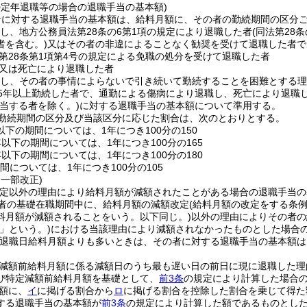
の定年退職等の場合の退職手当の基本額)
者に対する退職手当の基本額は、給料月額に、その者の勤続期間の区分
続し、地方公務員法第28条の6第1項の規定により退職した者
(同法第28
者を含む。)
又はその者の非違によることなく勧奨を受けて退職した者で
第28条第1項第4号の規定による免職の処分を受けて退職した者
又は死亡により退職した者
続し、その者の事情によらないで引き続いて勤続することを困難とする
25年以上勤続した者で、通勤による傷病により退職し、死亡により退職
当する者を除く。)
に対する退職手当の基本額について準用する。
勤続期間の区分及び当該区分に応じた割合は、次のとおりとする。
以下の期間については、1年につき100分の150
年以下の期間については、1年につき100分の165
年以下の期間については、1年につき100分の180
間については、1年につき100分の105
・一部改正)
改定以外の理由により給料月額が減額されたことがある場合の退職手当の
者の基礎在職期間中に、給料月額の減額改定
(給料月額の改定をする条
料月額が減額されることをいう。以下同じ。)
以外の理由によりその者の
」という。)
における当該理由により減額されなかったものとした場合
退職日給料月額よりも多いときは、その者に対する退職手当の基本額は
減額前給料月額に係る減額日のうち最も遅い日の前日に現に退職した理
び特定減額前給料月額を基礎として、
前3条
の規定により計算した場合
額に、
イ
に掲げる割合から
ロ
に掲げる割合を控除した割合を乗じて得た
する退職手当の基本額が
前3条
の規定により計算した額であるものとし