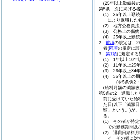
(25年以上勤続後
第5条
次に掲げる
(1)
25年以上勤
により退職した
(2)
地方公務員法
(3)
公務上の傷病
(4)
25年以上勤
2
前項
の規定は、
者
(
同項
の規定に該
3
第1項
に規定する
(1)
1年以上10年
(2)
11年以上25
(3)
26年以上34
(4)
35年以上の期
(令5条例2
(給料月額の減額
第5条の2
退職した
前に受けていた給
た日
(以下「減額日
額」という。)
が、
る。
(1)
その者が特定
での勤務期間及
(2)
退職日給料月
イ
その者に対