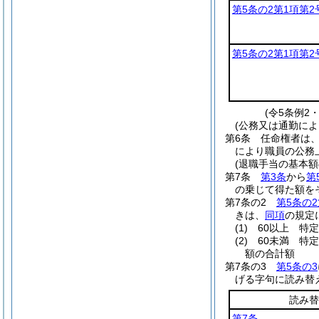
第5条の2第1項第2
第5条の2第1項第2
(令5条例2
(公務又は通勤によ
第6条
任命権者は
により職員の公務
(退職手当の基本額
第7条
第3条
から
第
の乗じて得た額を
第7条の2
第5条の2
きは、
同項
の規定
(1)
60以上 特
(2)
60未満 特
額の合計額
第7条の3
第5条の3
げる字句に読み替
読み替
第7条