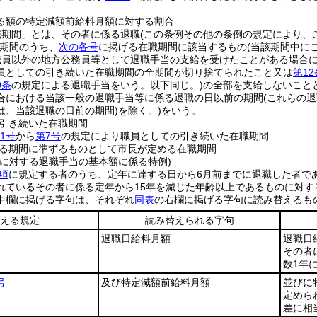
る額の特定減額前給料月額に対する割合
職期間」とは、その者に係る退職
(この条例その他の条例の規定により、
期間のうち、
次の各号
に掲げる在職期間に該当するもの
(当該期間中に
職員以外の地方公務員等として退職手当の支給を受けたことがある場合
員としての引き続いた在職期間の全期間が切り捨てられたこと又は
第1
9条
の規定による退職手当をいう。以下同じ。)
の全部を支給しないこと
合における当該一般の退職手当等に係る退職の日以前の期間
(これらの
は、当該退職の日前の期間)
を除く。)
をいう。
引き続いた在職期間
1号
から
第7号
の規定により職員としての引き続いた在職期間
る期間に準ずるものとして市長が定める在職期間
者に対する退職手当の基本額に係る特例)
項
に規定する者のうち、定年に達する日から6月前までに退職した者で
れているその者に係る定年から15年を減じた年齢以上であるものに対す
中欄に掲げる字句は、それぞれ
同表
の右欄に掲げる字句に読み替えるも
える規定
読み替えられる字句
退職日給料月額
退職日
その者
数1年
号
及び特定減額前給料月額
並びに
定めら
差に相