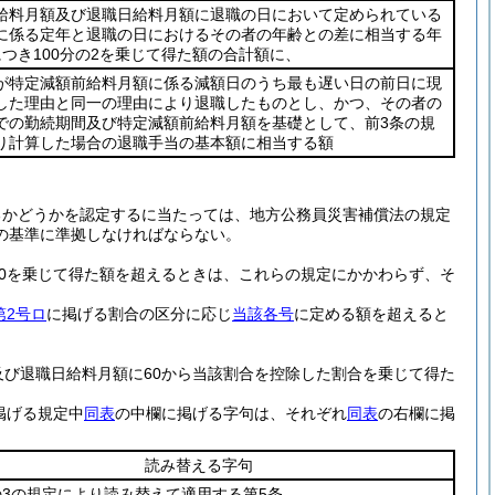
給料月額及び退職日給料月額に退職の日において定められている
に係る定年と退職の日におけるその者の年齢との差に相当する年
につき100分の2を乗じて得た額の合計額に、
が特定減額前給料月額に係る減額日のうち最も遅い日の前日に現
した理由と同一の理由により退職したものとし、かつ、その者の
での勤続期間及び特定減額前給料月額を基礎として、前3条の規
り計算した場合の退職手当の基本額に相当する額
るかどうかを認定するに当たっては、地方公務員災害補償法の規定
の基準に準拠しなければならない。
0を乗じて得た額を超えるときは、これらの規定にかかわらず、そ
第2号ロ
に掲げる割合の区分に応じ
当該各号
に定める額を超えると
。
及び退職日給料月額に60から当該割合を控除した割合を乗じて得た
掲げる規定中
同表
の中欄に掲げる字句は、それぞれ
同表
の右欄に掲
読み替える字句
の3の規定により読み替えて適用する第5条