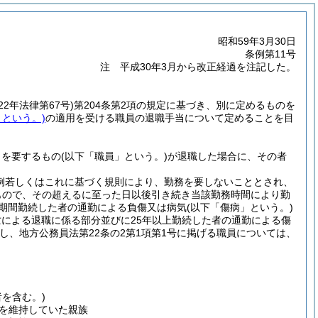
昭和59年3月30日
条例第11号
注 平成30年3月から改正経過を注記した。
22年法律第67号)
第204条第2項の規定に基づき、別に定めるものを
」という。)
の適用を受ける職員の退職手当について定めることを目
とを要するもの
(以下「職員」という。)
が退職した場合に、その者
条例若しくはこれに基づく規則により、勤務を要しないこととされ、
たもので、その超えるに至った日以後引き続き当該勤務時間により勤
の期間勤続した者の通勤による負傷又は病気
(以下「傷病」という。)
による退職に係る部分並びに25年以上勤続した者の通勤による傷
し、地方公務員法第22条の2第1項第1号に掲げる職員については、
を含む。)
を維持していた親族