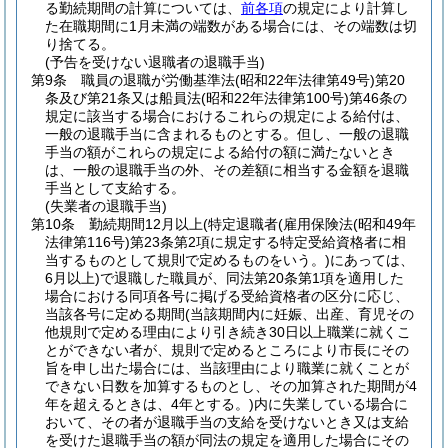
る勤続期間の計算については、
前各項
の規定により計算し
た在職期間に1月未満の端数がある場合には、その端数は切
り捨てる。
(予告を受けない退職者の退職手当)
第9条
職員の退職が労働基準法
(昭和22年法律第49号)
第20
条及び第21条又は船員法
(昭和22年法律第100号)
第46条の
規定に該当する場合におけるこれらの規定による給付は、
一般の退職手当に含まれるものとする。
但し、一般の退職
手当の額がこれらの規定による給付の額に満たないとき
は、一般の退職手当の外、その差額に相当する金額を退職
手当として支給する。
(失業者の退職手当)
第10条
勤続期間12月以上
(特定退職者
(雇用保険法
(昭和49年
法律第116号)
第23条第2項に規定する特定受給資格者に相
当するものとして規則で定めるものをいう。)
にあっては、
6月以上)
で退職した職員が、同法第20条第1項を適用した
場合における同項各号に掲げる受給資格者の区分に応じ、
当該各号に定める期間
(当該期間内に妊娠、出産、育児その
他規則で定める理由により引き続き30日以上職業に就くこ
とができない者が、規則で定めるところにより市長にその
旨を申し出た場合には、当該理由により職業に就くことが
できない日数を加算するものとし、その加算された期間が4
年を超えるときは、4年とする。)
内に失業している場合に
おいて、その者が退職手当の支給を受けないとき又は支給
を受けた退職手当の額が同法の規定を適用した場合にその