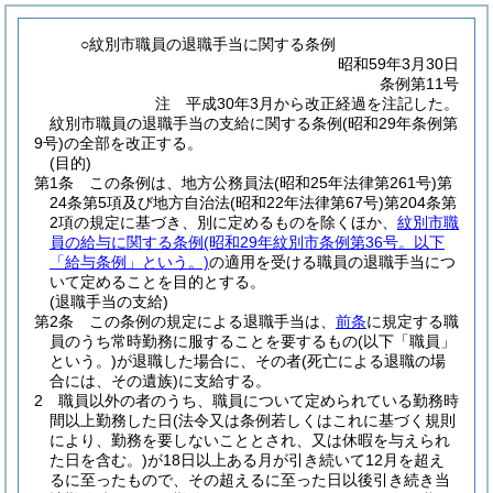
○紋別市職員の退職手当に関する条例
昭和59年3月30日
条例第11号
注 平成30年3月から改正経過を注記した。
紋別市職員の退職手当の支給に関する条例(昭和29年条例第
9号)の全部を改正する。
(目的)
第1条
この条例は、地方公務員法
(昭和25年法律第261号)
第
24条第5項及び地方自治法
(昭和22年法律第67号)
第204条第
2項の規定に基づき、別に定めるものを除くほか、
紋別市職
員の給与に関する条例
(昭和29年紋別市条例第36号。以下
「給与条例」という。)
の適用を受ける職員の退職手当につ
いて定めることを目的とする。
(退職手当の支給)
第2条
この条例の規定による退職手当は、
前条
に規定する職
員のうち常時勤務に服することを要するもの
(以下「職員」
という。)
が退職した場合に、その者
(死亡による退職の場
合には、その遺族)
に支給する。
2
職員以外の者のうち、職員について定められている勤務時
間以上勤務した日
(法令又は条例若しくはこれに基づく規則
により、勤務を要しないこととされ、又は休暇を与えられ
た日を含む。)
が18日以上ある月が引き続いて12月を超え
るに至ったもので、その超えるに至った日以後引き続き当