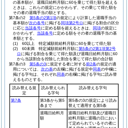
の基本額が、退職日給料月額に60を乗じて得た額を超える
ときは、これらの規定にかかわらず、その乗じて得た額を
その者の退職手当の額とする。
第7条の2
第5条の2第1項
の規定により計算した退職手当の
基本額が
次の各号
に掲げる
同項第2号ロ
に掲げる割合の区分
に応じ
当該各号
に定める額を超えるときは、
同項
の規定に
かかわらず、
当該各号
に定める額をその者の退職手当の基
本額とする。
(1)
60以上 特定減額前給料月額に60を乗じて得た額
(2)
60未満 特定減額前給料月額に
第5条の2第1項第2号
ロ
に掲げる割合を乗じて得た額及び退職日給料月額に60
から当該割合を控除した割合を乗じて得た額の合計額
第7条の3
第5条の3
に規定する者に対する
前2条
の規定の適
用については、
次の表
の左欄に掲げる規定中
同表
の中欄に
掲げる字句は、それぞれ
同表
の右欄に掲げる字句に読み替
えるものとする。
読み替える規
読み替えられ
読み替える字句
定
る字句
第7条
第3条から第5
第5条の3の規定により読み
条まで
替えて適用する第5条
退職日給料月
退職日給料月額及び退職日
額
給料月額に退職の日におい
て定められているその者に