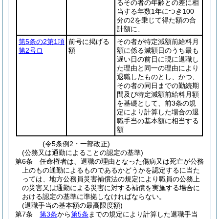
るその者の年齢との差に相
当する年数1年につき100
分の2を乗じて得た額の合
計額に、
第5条の2第1項
前号に掲げる
その者が特定減額前給料月
第2号ロ
額
額に係る減額日のうち最も
遅い日の前日に現に退職し
た理由と同一の理由により
退職したものとし、かつ、
その者の同日までの勤続期
間及び特定減額前給料月額
を基礎として、前3条の規
定により計算した場合の退
職手当の基本額に相当する
額
(令5条例2・一部改正)
(公務又は通勤によることの認定の基準)
第6条
任命権者は、退職の理由となった傷病又は死亡が公務
上のもの通勤によるものであるかどうかを認定するに当た
っては、地方公務員災害補償法の規定により職員の公務上
の災害又は通勤による災害に対する補償を実施する場合に
おける認定の基準に準拠しなければならない。
(退職手当の基本額の最高限度額)
第7条
第3条
から
第5条
までの規定により計算した退職手当