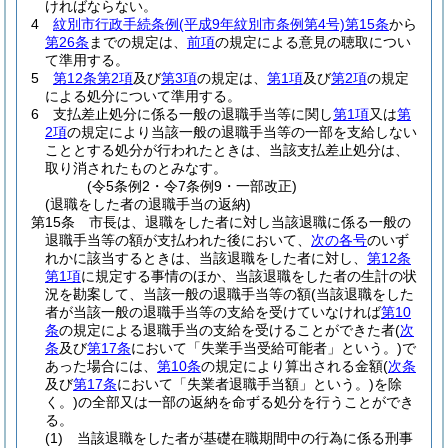
ければならない。
4
紋別市行政手続条例
(平成9年紋別市条例第4号)
第15条
から
第26条
までの規定は、
前項
の規定による意見の聴取につい
て準用する。
5
第12条第2項
及び
第3項
の規定は、
第1項
及び
第2項
の規定
による処分について準用する。
6
支払差止処分に係る一般の退職手当等に関し
第1項
又は
第
2項
の規定により当該一般の退職手当等の一部を支給しない
こととする処分が行われたときは、当該支払差止処分は、
取り消されたものとみなす。
(令5条例2・令7条例9・一部改正)
(退職をした者の退職手当の返納)
第15条
市長は、退職をした者に対し当該退職に係る一般の
退職手当等の額が支払われた後において、
次の各号
のいず
れかに該当するときは、当該退職をした者に対し、
第12条
第1項
に規定する事情のほか、当該退職をした者の生計の状
況を勘案して、当該一般の退職手当等の額
(当該退職をした
者が当該一般の退職手当等の支給を受けていなければ
第10
条
の規定による退職手当の支給を受けることができた者
(
次
条
及び
第17条
において「失業手当受給可能者」という。)
で
あった場合には、
第10条
の規定により算出される金額
(
次条
及び
第17条
において「失業者退職手当額」という。)
を除
く。)
の全部又は一部の返納を命ずる処分を行うことができ
る。
(1)
当該退職をした者が基礎在職期間中の行為に係る刑事