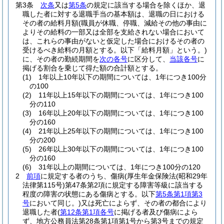
第3条
次条
又は
第5条
の規定に該当する場合を除くほか、退
職した者に対する退職手当の基本額は、退職の日における
その者の給料月額
(職員が休職、停職、減給その他の事由に
よりその給料の一部又は全部を支給されない場合において
は、これらの事由がないと仮定した場合におけるその者の
受けるべき給料の月額とする。以下「給料月額」という。)
に、その者の勤続期間を
次の各号
に区分して、
当該各号
に
掲げる割合を乗じて得た額の合計額とする。
(1)
1年以上10年以下の期間については、1年につき100分
の100
(2)
11年以上15年以下の期間については、1年につき100
分の110
(3)
16年以上20年以下の期間については、1年につき100
分の160
(4)
21年以上25年以下の期間については、1年につき100
分の200
(5)
26年以上30年以下の期間については、1年につき100
分の160
(6)
31年以上の期間については、1年につき100分の120
2
前項
に規定する者のうち、傷病
(厚生年金保険法
(昭和29年
法律第115号)
第47条第2項に規定する障害等級に該当する
程度の障害の状態にある傷病とする。以下
第5条第1項第3
号
において同じ。)
又は死亡によらず、その者の都合により
退職した者
(
第12条第1項各号
に掲げる者及び傷病によら
ず、地方公務員法第28条第1項第1号から第3号までの規定