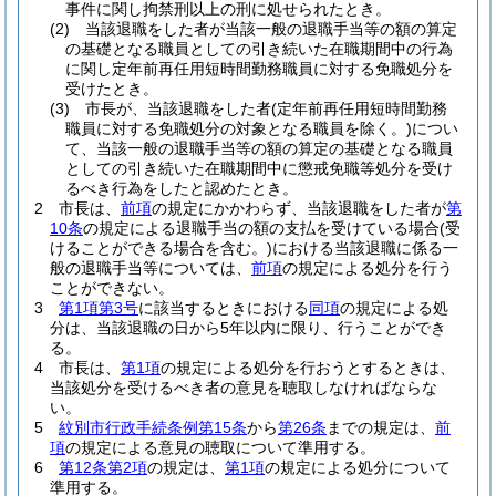
事件に関し拘禁刑以上の刑に処せられたとき。
(2)
当該退職をした者が当該一般の退職手当等の額の算定
の基礎となる職員としての引き続いた在職期間中の行為
に関し定年前再任用短時間勤務職員に対する免職処分を
受けたとき。
(3)
市長が、当該退職をした者
(定年前再任用短時間勤務
職員に対する免職処分の対象となる職員を除く。)
につい
て、当該一般の退職手当等の額の算定の基礎となる職員
としての引き続いた在職期間中に懲戒免職等処分を受け
るべき行為をしたと認めたとき。
2
市長は、
前項
の規定にかかわらず、当該退職をした者が
第
10条
の規定による退職手当の額の支払を受けている場合
(受
けることができる場合を含む。)
における当該退職に係る一
般の退職手当等については、
前項
の規定による処分を行う
ことができない。
3
第1項第3号
に該当するときにおける
同項
の規定による処
分は、当該退職の日から5年以内に限り、行うことができ
る。
4
市長は、
第1項
の規定による処分を行おうとするときは、
当該処分を受けるべき者の意見を聴取しなければならな
い。
5
紋別市行政手続条例第15条
から
第26条
までの規定は、
前
項
の規定による意見の聴取について準用する。
6
第12条第2項
の規定は、
第1項
の規定による処分について
準用する。