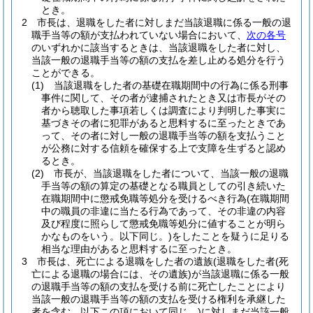
とき。
2
市長は、退職をした者に対しまだ当該退職に係る一般の退
職手当等の額が支払われていない場合において、
次の各号
のいずれかに該当するときは、当該退職をした者に対し、
当該一般の退職手当等の額の支払を差し止める処分を行う
ことができる。
(1)
当該退職をした者の基礎在職期間中の行為に係る刑事
事件に関して、その者が逮捕されたとき又は市長がその
者から聴取した事項若しくは調査により判明した事実に
基づきその者に犯罪があると思料するに至ったときであ
って、その者に対し一般の退職手当等の額を支払うこと
が公務に対する信頼を確保する上で支障を生ずると認め
るとき。
(2)
市長が、当該退職をした者について、当該一般の退職
手当等の額の算定の基礎となる職員としての引き続いた
在職期間中に懲戒免職等処分を受けるべき行為
(在職期間
中の職員の非違に当たる行為であって、その非違の内容
及び程度に照らして懲戒免職等処分に値することが明ら
かなものをいう。以下同じ。)
をしたことを疑うに足りる
相当な理由があると思料するに至ったとき。
3
市長は、死亡による退職をした者の遺族
(退職をした者
(死
亡による退職の場合には、その遺族)
が当該退職に係る一般
の退職手当等の額の支払を受ける前に死亡したことにより
当該一般の退職手当等の額の支払を受ける権利を承継した
者を含む。以下この項において同じ。)
に対しまだ当該一般