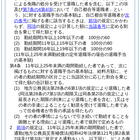
による免職の処分を受けて退職した者を含む。以下この項
及び
第7条の4第4項
において「自己都合等退職者」とい
う。)
に対する退職手当の基本額は、自己都合等退職者が
次
の各号
に掲げる者に該当するときは、
前項
の規定にかかわ
らず、
同項
の規定により計算した額に
当該各号
に定める割
合を乗じて得た額とする。
(1)
勤続期間1年以上10年以下の者 100分の60
(2)
勤続期間11年以上15年以下の者 100分の80
(3)
勤続期間16年以上19年以下の者 100分の90
(11年以上25年未満勤続後の定年退職等の場合の退職手当
の基本額)
第4条
11年以上25年未満の期間勤続した者であって、次に
掲げるものに対する退職手当の基本額は、給料月額に、そ
の者の勤続期間の区分ごとに当該区分に応じた割合を乗じ
て得た額の合計額とする。
(1)
地方公務員法第28条の6第1項の規定により退職した者
(同法第28条の7第1項の期限又は同条第2項の規定により
延長された期限の到来により退職した者を含む。)
又はそ
の者の非違によることなく勧奨を受けて退職した者であ
って任命権者が市長の承認を得たもの
(2)
その者の事情によらないで引き続いて勤続することを
困難とする理由により退職した者で規則で定めるもの
2
前項
の規定は、11年以上25年未満の期間勤続した者で、
通勤
(地方公務員災害補償法
(昭和42年法律第121号)
第2条第
2項及び第3項に規定する通勤をいう。以下同じ。)
による傷