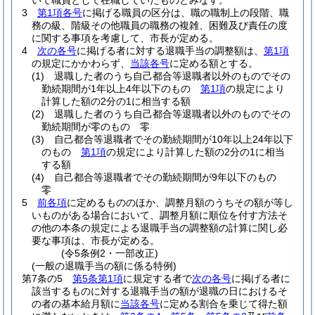
いて職員として在職していたものとみなす。
3
第1項各号
に掲げる職員の区分は、職の職制上の段階、職
務の級、階級その他職員の職務の複雑、困難及び責任の度
に関する事項を考慮して、市長が定める。
4
次の各号
に掲げる者に対する退職手当の調整額は、
第1項
の規定にかかわらず、
当該各号
に定める額とする。
(1)
退職した者のうち自己都合等退職者以外のものでその
勤続期間が1年以上4年以下のもの
第1項
の規定により
計算した額の2分の1に相当する額
(2)
退職した者のうち自己都合等退職者以外のものでその
勤続期間が零のもの 零
(3)
自己都合等退職者でその勤続期間が10年以上24年以下
のもの
第1項
の規定により計算した額の2分の1に相当
する額
(4)
自己都合等退職者でその勤続期間が9年以下のもの
零
5
前各項
に定めるもののほか、調整月額のうちその額が等し
いものがある場合において、調整月額に順位を付す方法そ
の他の本条の規定による退職手当の調整額の計算に関し必
要な事項は、市長が定める。
(令5条例2・一部改正)
(一般の退職手当の額に係る特例)
第7条の5
第5条第1項
に規定する者で
次の各号
に掲げる者に
該当するものに対する退職手当の額が退職の日におけるそ
の者の基本給月額に
当該各号
に定める割合を乗じて得た額