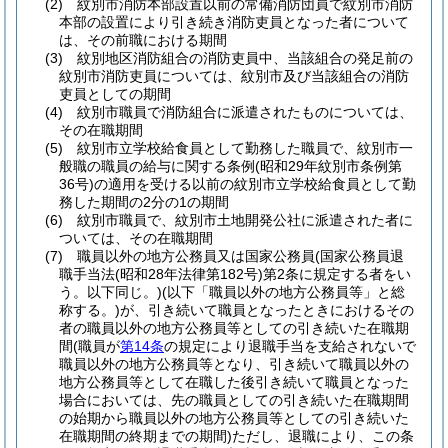
(2)
紋別市消防本部設置以前の常備消防団員で紋別市消防
本部の設置により引き続き消防吏員となった者について
は、その前職における期間
(3)
紋別地区消防組合の消防吏員中、当該組合の発足前の
紋別市消防吏員については、紋別市及び当該組合の消防
吏員としての期間
(4)
紋別市職員で消防組合に派遣されたものについては、
その在職期間
(5)
紋別市立学校給食員として勤務した職員で、紋別市一
般職の職員の給与に関する条例
(昭和29年紋別市条例第
36号)
の適用を受ける以前の紋別市立学校給食員として勤
務した期間の2分の1の期間
(6)
紋別市職員で、紋別市土地開発公社に派遣された者に
ついては、その在職期間
(7)
職員以外の地方公務員又は国家公務員
(国家公務員退
職手当法
(昭和28年法律第182号)
第2条に規定する者をい
う。以下同じ。)
(以下「職員以外の地方公務員等」と総
称する。)
が、引き続いて職員となったときにおけるその
者の職員以外の地方公務員等としての引き続いた在職期
間
(職員が
第14条
の規定により退職手当を支給されないで
職員以外の地方公務員等となり、引き続いて職員以外の
地方公務員等として在職した後引き続いて職員となった
場合においては、先の職員としての引き続いた在職期間
の始期から職員以外の地方公務員等としての引き続いた
在職期間の終期までの期間)
ただし、退職により、この条