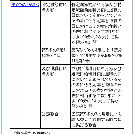
第7条の2第2号
特定減額前給
特定減額前給料月額及び特
料月額
定減額前給料月額に退職の
日において定められている
その者に係る定年と退職の
日におけるその者の年齢と
の差に相当する年数1年に
つき100分の2を乗じて得
た額の合計額
第5条の2第1
第5条の3の規定により読み
項第2号ロ
替えて適用する第5条の2第
1項第2号ロ
及び退職日給
並びに退職日給料月額及び
料月額
退職日給料月額に退職の日
において定められているそ
の者に係る定年と退職の日
におけるその者の年齢との
差に相当する年数1年につ
き100分の2を乗じて得た
額の合計額
当該割合
当該第5条の3の規定により
読み替えて適用する同号ロ
に掲げる割合
(退職手当の調整額)