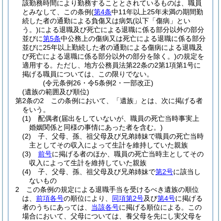
該勤務時間により勤務することとされているものは、職員
とみなして、この条例
(
第4条
中11年以上25年未満の期間勤
続した者の通勤による負傷又は病気
(以下「傷病」とい
う。)
による退職及び死亡による退職に係る部分以外の部分
並びに
第5条
中公務上の傷病又は死亡による退職に係る部分
並びに25年以上勤続した者の通勤による傷病による退職及
び死亡による退職に係る部分以外の部分を除く。)
の規定を
適用する。
ただし、地方公務員法第22条の2第1項第1号に
掲げる職員については、この限りでない。
(令元条例26・令5条例2・一部改正)
(遺族の範囲及び順位)
第2条の2
この条例において、「遺族」とは、次に掲げる者
をいう。
(1)
配偶者
(届出をしていないが、職員の死亡当時事実上
婚姻関係と同様の事情にあった者を含む。)
(2)
子、父母、孫、祖父母及び兄弟姉妹で職員の死亡当時
主としてその収入によって生計を維持していた親族
(3)
前号
に掲げる者のほか、職員の死亡当時主としてその
収入によって生計を維持していた親族
(4)
子、父母、孫、祖父母及び兄弟姉妹で
第2号
に該当し
ないもの
2
この条例の規定による退職手当を受けるべき遺族の順位
は、
前項各号
の順位により、
同項第2号
及び
第4号
に掲げる
者のうちにあっては、
当該各号
に掲げる順位による。
この
場合において、父母については、養父母を先にし実父母を