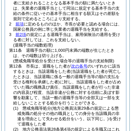
者に支給されることとなる基本手当の額に満たないとき
は、失業者の退職手当として同法に規定する基本手当の支
給の条件に従いその基本手当に相当する額又はその差額を
規則で定めるところにより支給する。
2
前項
に定めるもののほか、市長が必要と認める場合には、
国家公務員の例に準じ失業者の退職手当を支給する。
3
前2項
の規定による退職手当は、雇用保険法の適用を受け
る者に対しては、これを支給しない。
(退職手当の端数処理)
第11条
退職手当の額に1,000円未満の端数が生じたとき
は、その端数は切り上げる。
(懲戒免職等処分を受けた場合等の退職手当の支給制限)
第12条
市長は、退職をした者が
次の各号
のいずれかに該当
するときは、当該退職をした者
(当該退職をした者が死亡し
たときは、当該退職に係る一般の退職手当等の額の支払を
受ける権利を承継した者)
に対し、当該退職をした者が占め
ていた職の職務及び責任、当該退職をした者が行った非違
の内容及び程度、当該非違が公務に対する信頼に及ぼす影
響を勘案して、当該一般の退職手当等の全部又は一部を支
給しないこととする処分を行うことができる。
(1)
懲戒免職等処分
(地方公務員法第29条の規定による懲
戒免職の処分その他の職員としての身分を当該職員の非
違を理由として失わせる処分をいう。以下同じ。)
を受け
て退職をした者
(2)
地方公務員法第28条第4項の規定による失職又はこれ