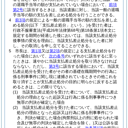
の退職手当等の額が支払われていない場合において、
前項
第2号
に該当するときは、当該遺族に対し、当該一般の退職
手当等の額の支払を差し止める処分を行うことができる。
4
前3項
の規定による一般の退職手当等の額の支払を差し止
める処分
(以下「支払差止処分」という。)
を受けた者は、
行政不服審査法
(平成26年法律第68号)
第18条第1項本文に
規定する期間が経過した後においては、当該支払差止処分
後事情の変化を理由に、当該支払差止処分をした者に対
し、その取消しを申し立てることができる。
5
市長は、
第1項
又は
第2項
の規定による支払差止処分を行
った場合において、
次の各号
のいずれかに該当するに至っ
たときは、速やかに当該支払差止処分を取り消さなければ
ならない。
ただし、
第3号
に該当する場合において、当該支
払差止処分を受けた者がその者の基礎在職期間中の行為に
係る刑事事件に関し現に逮捕されているときその他これを
取り消すことが支払差止処分の目的に明らかに反すると認
めるときは、この限りでない。
(1)
当該支払差止処分を受けた者について、当該支払差止
処分の理由となった起訴又は行為に係る刑事事件につき
無罪の判決が確定した場合
(2)
当該支払差止処分を受けた者について、当該支払差止
処分の理由となった起訴又は行為に係る刑事事件につ
き、判決が確定した場合
(拘禁刑以上の刑に処せられた場
合及び無罪の判決が確定した場合を除く。)
又は公訴を提