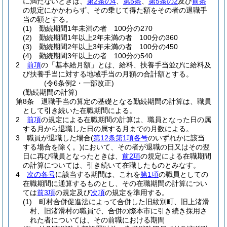
に満たないときは、
第2条の4
、
第5条
、
第5条の2
及び
前条
の規定にかかわらず、その乗じて得た額をその者の退職手
当の額とする。
(1)
勤続期間1年未満の者 100分の270
(2)
勤続期間1年以上2年未満の者 100分の360
(3)
勤続期間2年以上3年未満の者 100分の450
(4)
勤続期間3年以上の者 100分の540
2
前項
の「基本給月額」とは、給料、扶養手当並びに給料及
び扶養手当に対する地域手当の月額の合計額とする。
(令6条例2・一部改正)
(勤続期間の計算)
第8条
退職手当の算定の基礎となる勤続期間の計算は、職員
として引き続いた在職期間による。
2
前項
の規定による在職期間の計算は、職員となった日の属
する月から退職した日の属する月までの月数による。
3
職員が退職した場合
(
第12条第1項各号
のいずれかに該当
する場合を除く。)
において、その者が退職の日又はその翌
日に再び職員となったときは、
前2項
の規定による在職期間
の計算については、引き続いて在職したものとみなす。
4
次の各号
に該当する期間は、これを
第1項
の職員としての
在職期間に通算するものとし、その在職期間の計算につい
ては
前3項
の規定及び
次項
の規定を準用する。
(1)
町村合併促進法によって合併した旧紋別町、旧上渚滑
村、旧渚滑村の職員で、合併の際本市に引き続き採用さ
れた者については、その前職における期間