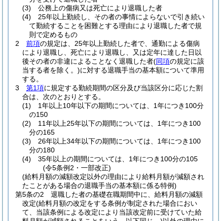
(3)
公務上の傷病又は死亡により退職した者
(4)
25年以上勤続し、その者の事情によらないで引き続い
て勤続することを困難とする理由により退職した者で規
則で定めるもの
2
前項
の規定は、25年以上勤続した者で、通勤による傷病
により退職し、死亡により退職し、又は定年に達した日以
後その者の非違によることなく退職した者
(
同項
の規定に該
当する者を除く。)
に対する退職手当の基本額について準用
する。
3
第1項
に規定する勤続期間の区分及び当該区分に応じた割
合は、次のとおりとする。
(1)
1年以上10年以下の期間については、1年につき100分
の150
(2)
11年以上25年以下の期間については、1年につき100
分の165
(3)
26年以上34年以下の期間については、1年につき100
分の180
(4)
35年以上の期間については、1年につき100分の105
(令5条例2・一部改正)
(給料月額の減額改定以外の理由により給料月額が減額され
たことがある場合の退職手当の基本額に係る特例)
第5条の2
退職した者の基礎在職期間中に、給料月額の減額
改定
(給料月額の改定をする条例が制定された場合におい
て、当該条例による改定により当該改定前に受けていた給