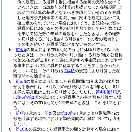
例の規定による退職手当に相当する給与の支給を受けて
いるときは、当該給与の計算の基礎となった在職期間
(当
該給与の計算の基礎となるべき在職期間がその者が在職
した地方公共団体等の退職手当に関する規定において明
確に定められていない場合においては、当該給与の額を
退職の日におけるその者の給料月額で除して得た数に12
を乗じて得た数
(1未満の端数を生じたときは、その端数
を切り捨てる。)
に相当する月数)
は、その者の職員とし
ての引き続いた在職期間に含まないものとする。
5
前4項
の規定による在職期間のうちに休職月等が1以上あ
ったときは、その月数の2分の1に相当する月数
(地方公務員
法第55条の2第1項ただし書に規定する事由又はこれに準ず
る事由により現実に職務に従事することを要しなかった期
間については、その月数)
を
前4項
の規定により計算した在
職期間から除算する。
6
前5項
の規定により計算した在職期間に1年未満の端月数
がある場合には、6月以上の端月数はこれを1年とし、6月
未満の端月数はこれを切り捨てる。
ただし、
第4条第1項
又
は
第5条第1項
の規定により退職手当の基本額を計算する場
合には、その在職期間が1年未満のときは、これを1年とす
る。
7
前項
の規定は、
前条
又は
第10条
の規定により退職手当の
額を計算する場合における勤続期間の計算については適用
しない。
8
第10条
の規定により退職手当の額を計算する場合におけ