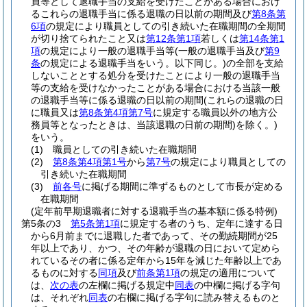
員等として退職手当の支給を受けたことがある場合におけ
るこれらの退職手当に係る退職の日以前の期間及び
第8条第
6項
の規定により職員としての引き続いた在職期間の全期間
が切り捨てられたこと又は
第12条第1項
若しくは
第14条第1
項
の規定により一般の退職手当等
(一般の退職手当及び
第9
条
の規定による退職手当をいう。以下同じ。)
の全部を支給
しないこととする処分を受けたことにより一般の退職手当
等の支給を受けなかったことがある場合における当該一般
の退職手当等に係る退職の日以前の期間
(これらの退職の日
に職員又は
第8条第4項第7号
に規定する職員以外の地方公
務員等となったときは、当該退職の日前の期間)
を除く。)
をいう。
(1)
職員としての引き続いた在職期間
(2)
第8条第4項第1号
から
第7号
の規定により職員としての
引き続いた在職期間
(3)
前各号
に掲げる期間に準ずるものとして市長が定める
在職期間
(定年前早期退職者に対する退職手当の基本額に係る特例)
第5条の3
第5条第1項
に規定する者のうち、定年に達する日
から6月前までに退職した者であって、その勤続期間が25
年以上であり、かつ、その年齢が退職の日において定めら
れているその者に係る定年から15年を減じた年齢以上であ
るものに対する
同項
及び
前条第1項
の規定の適用について
は、
次の表
の左欄に掲げる規定中
同表
の中欄に掲げる字句
は、それぞれ
同表
の右欄に掲げる字句に読み替えるものと