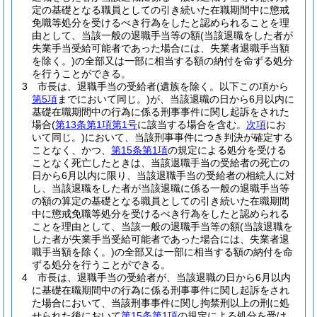
定の基礎となる職員としての引き続いた在職期間中に懲戒
免職等処分を受けるべき行為をしたと認められることを理
由として、当該一般の退職手当等の額
(当該退職をした者が
失業手当受給可能者であった場合には、失業者退職手当額
を除く。)
の全部又は一部に相当する額の納付を命ずる処分
を行うことができる。
3
市長は、退職手当の受給者
(遺族を除く。以下この項から
第5項
までにおいて同じ。)
が、当該退職の日から6月以内に
基礎在職期間中の行為に係る刑事事件に関し起訴をされた
場合
(
第13条第1項第1号
に該当する場合を含む。
次項
にお
いて同じ。)
において、当該刑事事件につき判決が確定する
ことなく、かつ、
第15条第1項
の規定による処分を受ける
ことなく死亡したときは、当該退職手当の受給者の死亡の
日から6月以内に限り、当該退職手当の受給者の相続人に対
し、当該退職をした者が当該退職に係る一般の退職手当等
の額の算定の基礎となる職員としての引き続いた在職期間
中に懲戒免職等処分を受けるべき行為をしたと認められる
ことを理由として、当該一般の退職手当等の額
(当該退職を
した者が失業手当受給可能者であった場合には、失業者退
職手当額を除く。)
の全部又は一部に相当する額の納付を命
ずる処分を行うことができる。
4
市長は、退職手当の受給者が、当該退職の日から6月以内
に基礎在職期間中の行為に係る刑事事件に関し起訴をされ
た場合において、当該刑事事件に関し拘禁刑以上の刑に処
せられた後において
第15条第1項
の規定による処分を受け