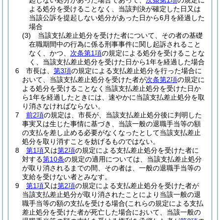
起しない処分があった場合であって、
次条第1項
の規定に
よる処分を受けることなく、当該判決が確定した日又は
当該公訴を提起しない処分があった日から6月を経過した
場合
(3)
当該支払差止処分を受けた者について、その者の基礎
在職期間中の行為に係る刑事事件に関し起訴されること
なく、かつ、
次条第1項
の規定による処分を受けることな
く、当該支払差止処分を受けた日から1年を経過した場合
6
市長は、
第3項
の規定による支払差止処分を行った場合に
おいて、当該支払差止処分を受けた者が
次条第2項
の規定に
よる処分を受けることなく当該支払差止処分を受けた日か
ら1年を経過したときには、速やかに当該支払差止処分を取
り消さなければならない。
7
前2項
の規定は、市長が、当該支払差止処分後に判明した
事実又は生じた事情に基づき、当該一般の退職手当等の額
の支払を差し止める必要がなくなったとして当該支払差止
処分を取り消すことを妨げるものではない。
8
第1項
又は
第2項
の規定による支払差止処分を受けた者に
対する
第10条
の規定の適用については、当該支払差止処分
が取り消されるまでの間、その者は、一般の退職手当等の
支給を受けない者とみなす。
9
第1項
又は
第2項
の規定による支払差止処分を受けた者が
当該支払差止処分が取り消されたことにより当該一般の退
職手当等の額の支払を受ける場合
(これらの規定による支払
差止処分を受けた者が死亡した場合において、当該一般の