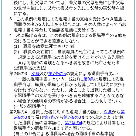
後にし、祖父母については、養父母の父母を先にし実父母
の父母を後にし、父母の養父母を先にし父母の実父母を後
にする。
3
この条例の規定による退職手当の支給を受けるべき遺族に
同順位の者が2人以上ある場合には、その人数によって当該
退職手当を等分して当該各遺族に支給する。
4
次に掲げる者は、この条例の規定による退職手当の支給を
受けることができる遺族としない。
(1)
職員を故意に死亡させた者
(2)
職員の死亡前に、当該職員の死亡によってこの条例の
規定による退職手当の支給を受けることができる先順位
又は同順位の遺族となるべき者を故意に死亡させた者
(退職手当の支払)
第2条の3
次条
及び
第7条の5
の規定による退職手当
(以下
「一般の退職手当」という。)
並びに
第9条
の規定による退
職手当は、職員が退職した日から起算して1月以内に支払わ
なければならない。
ただし、死亡により退職した者に対す
る退職手当の支給を受けるべき者を確知することができな
い場合その他特別の事情がある場合は、この限りでない。
(一般の退職手当)
第2条の4
退職した者に対する退職手当の額は、
次条
から
第
5条の3
まで及び
第7条
から
第7条の3
までの規定により計算
した退職手当の基本額に、
第7条の4
の規定により計算した
退職手当の調整額を加えて得た額とする。
(自己の都合による退職等の場合の退職手当の基本額)