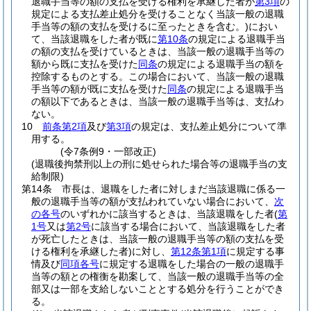
退職手当等の額の支払を受ける権利を承継した者が
第3項
の
規定による支払差止処分を受けることなく当該一般の退職
手当等の額の支払を受けるに至ったときを含む。)
におい
て、当該退職をした者が既に
第10条
の規定による退職手当
の額の支払を受けているときは、当該一般の退職手当等の
額から既に支払を受けた
同条
の規定による退職手当の額を
控除するものとする。
この場合において、当該一般の退職
手当等の額が既に支払を受けた
同条
の規定による退職手当
の額以下であるときは、当該一般の退職手当等は、支払わ
ない。
10
前条第2項
及び
第3項
の規定は、支払差止処分について準
用する。
(令7条例9・一部改正)
(退職後拘禁刑以上の刑に処せられた場合等の退職手当の支
給制限)
第14条
市長は、退職をした者に対しまだ当該退職に係る一
般の退職手当等の額が支払われていない場合において、
次
の各号
のいずれかに該当するときは、当該退職をした者
(
第
1号
又は
第2号
に該当する場合において、当該退職をした者
が死亡したときは、当該一般の退職手当等の額の支払を受
ける権利を承継した者)
に対し、
第12条第1項
に規定する事
情及び
同項各号
に規定する退職をした場合の一般の退職手
当等の額との権衡を勘案して、当該一般の退職手当等の全
部又は一部を支給しないこととする処分を行うことができ
る。