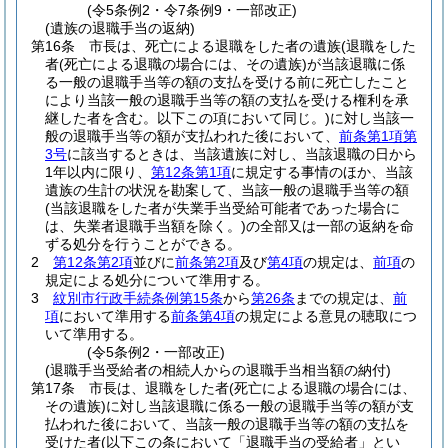
(令5条例2・令7条例9・一部改正)
(遺族の退職手当の返納)
第16条
市長は、死亡による退職をした者の遺族
(退職をした
者
(死亡による退職の場合には、その遺族)
が当該退職に係
る一般の退職手当等の額の支払を受ける前に死亡したこと
により当該一般の退職手当等の額の支払を受ける権利を承
継した者を含む。以下この項において同じ。)
に対し当該一
般の退職手当等の額が支払われた後において、
前条第1項第
3号
に該当するときは、当該遺族に対し、当該退職の日から
1年以内に限り、
第12条第1項
に規定する事情のほか、当該
遺族の生計の状況を勘案して、当該一般の退職手当等の額
(当該退職をした者が失業手当受給可能者であった場合に
は、失業者退職手当額を除く。)
の全部又は一部の返納を命
ずる処分を行うことができる。
2
第12条第2項
並びに
前条第2項
及び
第4項
の規定は、
前項
の
規定による処分について準用する。
3
紋別市行政手続条例第15条
から
第26条
までの規定は、
前
項
において準用する
前条第4項
の規定による意見の聴取につ
いて準用する。
(令5条例2・一部改正)
(退職手当受給者の相続人からの退職手当相当額の納付)
第17条
市長は、退職をした者
(死亡による退職の場合には、
その遺族)
に対し当該退職に係る一般の退職手当等の額が支
払われた後において、当該一般の退職手当等の額の支払を
受けた者
(以下この条において「退職手当の受給者」とい