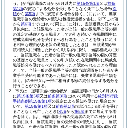
う。)
が当該退職の日から6月以内に
第15条第1項
又は
前条
第1項
の規定による処分を受けることなく死亡した場合
(
次
項
から
第5項
までに規定する場合を除く。)
において、当該
退職手当の受給者の相続人
(包括受遺者を含む。以下この項
から
第6項
までにおいて同じ。)
に対し、当該退職の日から6
月以内に、当該退職をした者が当該一般の退職手当等の額
の算定の基礎となる職員としての引き続いた在職期間中に
懲戒免職等処分を受けるべき行為をしたことを疑うに足り
る相当な理由がある旨の通知をしたときは、当該通知が当
該相続人に到達した日から6月以内に限り、当該相続人に対
し、当該退職をした者が当該一般の退職手当等の額の算定
の基礎となる職員としての引き続いた在職期間中に懲戒免
職等処分を受けるべき行為をしたと認められることを理由
として、当該一般の退職手当等の額
(当該退職をした者が失
業手当受給可能者であった場合には、失業者退職手当額を
除く。)
の全部又は一部に相当する額の納付を命ずる処分を
行うことができる。
2
市長は、退職手当の受給者が、当該退職の日から6月以内
に
第15条第5項
又は
前条第3項
において準用する
紋別市行政
手続条例第15条第1項
の規定による通知を受けた場合にお
いて、
第15条第1項
又は
前条第1項
の規定による処分を受け
ることなく死亡したとき
(
次項
から
第5項
までに規定する場
合を除く。)
は、当該退職手当の受給者の死亡の日から6月
以内に限り、当該退職手当の受給者の相続人に対し、当該
退職をした者が当該退職に係る一般の退職手当等の額の算