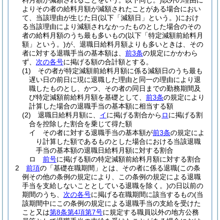
料月額が減額されることをいう。以下同じ。)
以外の理由に
よりその者の給料月額が減額されたことがある場合におい
て、当該理由が生じた日
(以下「減額日」という。)
におけ
る当該理由により減額されなかったものとした場合のその
者の給料月額のうち最も多いもの
(以下「特定減額前給料月
額」という。)
が、退職日給料月額よりも多いときは、その
者に対する退職手当の基本額は、
前3条
の規定にかかわら
ず、
次の各号
に掲げる額の合計額とする。
(1)
その者が特定減額前給料月額に係る減額日のうち最も
遅い日の前日に現に退職した理由と同一の理由により退
職したものとし、かつ、その者の同日までの勤務期間及
び特定減額前給料月額を基礎として、
前3条
の規定により
計算した場合の退職手当の基本額に相当する額
(2)
退職日給料月額に、
イ
に掲げる割合から
ロ
に掲げる割
合を控除した割合を乗じて得た額
イ
その者に対する退職手当の基本額が
前3条
の規定によ
り計算した額であるものとした場合における当該退職
手当の基本額の退職日給料月額に対する割合
ロ
前号
に掲げる額の特定減額前給料月額に対する割合
2
前項
の「基礎在職期間」とは、その者に係る退職
(この条
例その他の条例の規定により、この条例の規定による退職
手当を支給しないこととしている退職を除く。)
の日以前の
期間のうち、
次の各号
に掲げる在職期間に該当するもの
(当
該期間中にこの条例の規定による退職手当の支給を受けた
こと又は
第8条第4項第7号
に規定する職員以外の地方公務