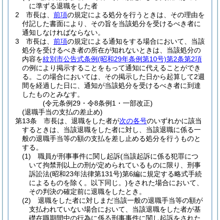
に準ずる退職をした者
2
市長は、
前項
の規定による処分を行うときは、その理由を
付記した書面により、その旨を当該処分を受けるべき者に
通知しなければならない。
3
市長は、
前項
の規定による通知をする場合において、当該
処分を受けるべき者の所在が知れないときは、当該処分の
内容を
紋別市公告式条例
(昭和29年条例第10号)
第2条第2項
の例により掲示することをもって通知に代えることができ
る。
この場合においては、その掲示した日から起算して2週
間を経過した日に、通知が当該処分を受けるべき者に到達
したものとみなす。
(令元条例29・令8条例1・一部改正)
(退職手当の支払の差止め)
第13条
市長は、退職をした者が
次の各号
のいずれかに該当
するときは、当該退職をした者に対し、当該退職に係る一
般の退職手当等の額の支払を差し止める処分を行うものと
する。
(1)
職員が刑事事件に関し起訴
(当該起訴に係る犯罪につ
いて拘禁刑以上の刑が定められているものに限り、刑事
訴訟法
(昭和23年法律第131号)
第6編に規定する略式手続
によるものを除く。以下同じ。)
をされた場合において、
その判決の確定前に退職をしたとき。
(2)
退職をした者に対しまだ当該一般の退職手当等の額が
支払われていない場合において、当該退職をした者が基
礎在職期間中の行為に係る刑事事件に関し起訴をされた