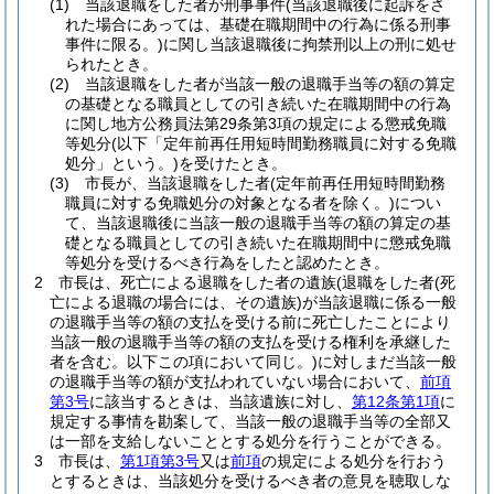
(1)
当該退職をした者が刑事事件
(当該退職後に起訴をさ
れた場合にあっては、基礎在職期間中の行為に係る刑事
事件に限る。)
に関し当該退職後に拘禁刑以上の刑に処せ
られたとき。
(2)
当該退職をした者が当該一般の退職手当等の額の算定
の基礎となる職員としての引き続いた在職期間中の行為
に関し地方公務員法第29条第3項の規定による懲戒免職
等処分
(以下「定年前再任用短時間勤務職員に対する免職
処分」という。)
を受けたとき。
(3)
市長が、当該退職をした者
(定年前再任用短時間勤務
職員に対する免職処分の対象となる者を除く。)
につい
て、当該退職後に当該一般の退職手当等の額の算定の基
礎となる職員としての引き続いた在職期間中に懲戒免職
等処分を受けるべき行為をしたと認めたとき。
2
市長は、死亡による退職をした者の遺族
(退職をした者
(死
亡による退職の場合には、その遺族)
が当該退職に係る一般
の退職手当等の額の支払を受ける前に死亡したことにより
当該一般の退職手当等の額の支払を受ける権利を承継した
者を含む。以下この項において同じ。)
に対しまだ当該一般
の退職手当等の額が支払われていない場合において、
前項
第3号
に該当するときは、当該遺族に対し、
第12条第1項
に
規定する事情を勘案して、当該一般の退職手当等の全部又
は一部を支給しないこととする処分を行うことができる。
3
市長は、
第1項第3号
又は
前項
の規定による処分を行おう
とするときは、当該処分を受けるべき者の意見を聴取しな