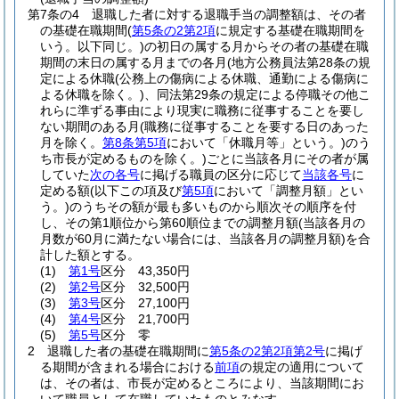
第7条の4
退職した者に対する退職手当の調整額は、その者
の基礎在職期間
(
第5条の2第2項
に規定する基礎在職期間を
いう。以下同じ。)
の初日の属する月からその者の基礎在職
期間の末日の属する月までの各月
(地方公務員法第28条の規
定による休職
(公務上の傷病による休職、通勤による傷病に
よる休職を除く。)
、同法第29条の規定による停職その他こ
れらに準ずる事由により現実に職務に従事することを要し
ない期間のある月
(職務に従事することを要する日のあった
月を除く。
第8条第5項
において「休職月等」という。)
のう
ち市長が定めるものを除く。)
ごとに当該各月にその者が属
していた
次の各号
に掲げる職員の区分に応じて
当該各号
に
定める額
(以下この項及び
第5項
において「調整月額」とい
う。)
のうちその額が最も多いものから順次その順序を付
し、その第1順位から第60順位までの調整月額
(当該各月の
月数が60月に満たない場合には、当該各月の調整月額)
を合
計した額とする。
(1)
第1号
区分 43,350円
(2)
第2号
区分 32,500円
(3)
第3号
区分 27,100円
(4)
第4号
区分 21,700円
(5)
第5号
区分 零
2
退職した者の基礎在職期間に
第5条の2第2項第2号
に掲げ
る期間が含まれる場合における
前項
の規定の適用について
は、その者は、市長が定めるところにより、当該期間にお