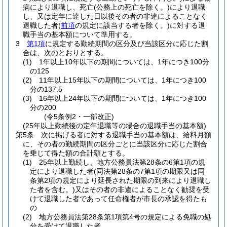
病により退職し、死亡
(公務上の死亡を除く。)
により退職
し、又は定年に達した日以後その者の非違によることなく
退職した者
(
前項
の規定に該当する者を除く。)
に対する退
職手当の基本額について準用する。
3
第1項
に規定する勤続期間の区分及び当該区分に応じた割
合は、次のとおりとする。
(1)
1年以上10年以下の期間については、1年につき100分
の125
(2)
11年以上15年以下の期間については、1年につき100
分の137.5
(3)
16年以上24年以下の期間については、1年につき100
分の200
(令5条例2・一部改正)
(25年以上勤続後の定年退職等の場合の退職手当の基本額)
第5条
次に掲げる者に対する退職手当の基本額は、給料月額
に、その者の勤続期間の区分ごとに当該区分に応じた割合
を乗じて得た額の合計額とする。
(1)
25年以上勤続し、地方公務員法第28条の6第1項の規
定により退職した者
(同法第28条の7第1項の期限又は同
条第2項の規定により延長された期限の到来により退職し
た者を含む。)
又はその者の非違によることなく勧奨を受
けて退職した者であって任命権者が市長の承認を得たも
の
(2)
地方公務員法第28条第1項第4号の規定による免職の処
分を受けて退職した者