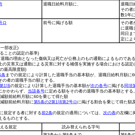
号
退職日給料月額に、
退職日
その者
数1年
号ロ
前号に掲げる額
その者
に退職
同日ま
定によ
・一部改正)
ることの認定の基準)
、退職の理由となった傷病又は死亡が公務上のもの通勤によるものであ
上の災害又は通勤による災害に対する補償を実施する場合における認定
の最高限度額)
5条
までの規定により計算した退職手当の基本額が、退職日給料月額に6
その者の退職手当の額とする。
第1項
の規定により計算した退職手当の基本額が
次の各号
に掲げる
同項
にかかわらず、
当該各号
に定める額をその者の退職手当の基本額とする
定減額前給料月額に60を乗じて得た額
定減額前給料月額に
第5条の2第1項第2号ロ
に掲げる割合を乗じて得た額
に規定する者に対する
前2条
の規定の適用については、
次の表
の左欄に
えるものとする。
える規定
読み替えられる字句
第3条から第5条まで
第5条