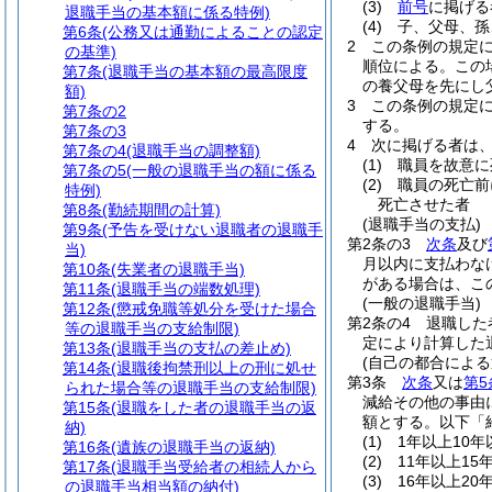
(3)
前号
に掲げる
退職手当の基本額に係る特例)
(4)
子、父母、孫
第6条
(公務又は通勤によることの認定
2
この条例の規定
の基準)
順位による。
この
第7条
(退職手当の基本額の最高限度
の養父母を先にし
額)
3
この条例の規定
第7条の2
する。
第7条の3
4
次に掲げる者は
第7条の4
(退職手当の調整額)
(1)
職員を故意に
第7条の5
(一般の退職手当の額に係る
(2)
職員の死亡前
特例)
死亡させた者
第8条
(勤続期間の計算)
(退職手当の支払)
第9条
(予告を受けない退職者の退職手
第2条の3
次条
及び
当)
月以内に支払わな
第10条
(失業者の退職手当)
がある場合は、こ
第11条
(退職手当の端数処理)
(一般の退職手当)
第12条
(懲戒免職等処分を受けた場合
第2条の4
退職した
等の退職手当の支給制限)
定により計算した
第13条
(退職手当の支払の差止め)
(自己の都合によ
第14条
(退職後拘禁刑以上の刑に処せ
第3条
次条
又は
第5
られた場合等の退職手当の支給制限)
減給その他の事由
第15条
(退職をした者の退職手当の返
額とする。以下「
納)
(1)
1年以上10年
第16条
(遺族の退職手当の返納)
(2)
11年以上15
第17条
(退職手当受給者の相続人から
(3)
16年以上20
の退職手当相当額の納付)