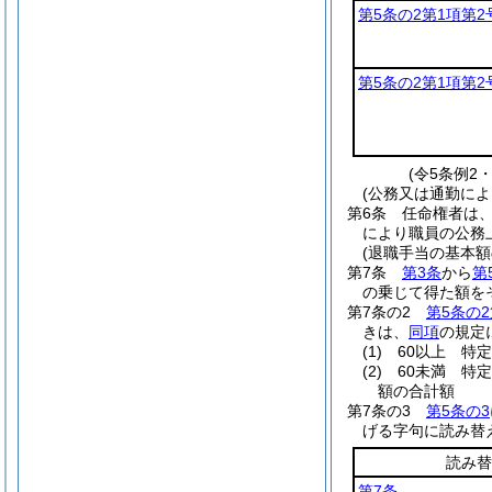
第5条の2第1項第2
第5条の2第1項第2
(令5条例2
(公務又は通勤によ
第6条
任命権者は
により職員の公務
(退職手当の基本額
第7条
第3条
から
第
の乗じて得た額を
第7条の2
第5条の2
きは、
同項
の規定
(1)
60以上 特
(2)
60未満 特
額の合計額
第7条の3
第5条の3
げる字句に読み替
読み替
第7条