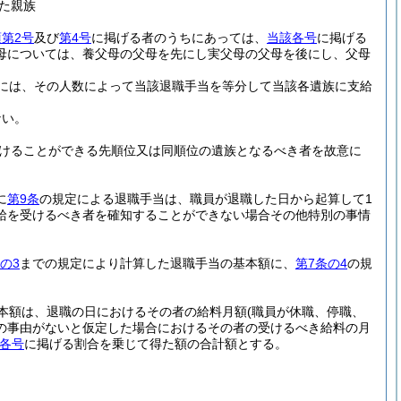
た親族
第2号
及び
第4号
に掲げる者のうちにあっては、
当該各号
に掲げる
母については、養父母の父母を先にし実父母の父母を後にし、父母
には、その人数によって当該退職手当を等分して当該各遺族に支給
ない。
けることができる先順位又は同順位の遺族となるべき者を故意に
に
第9条
の規定による退職手当は、職員が退職した日から起算して1
給を受けるべき者を確知することができない場合その他特別の事情
の3
までの規定により計算した退職手当の基本額に、
第7条の4
の規
本額は、退職の日におけるその者の給料月額
(職員が休職、停職、
の事由がないと仮定した場合におけるその者の受けるべき給料の月
各号
に掲げる割合を乗じて得た額の合計額とする。