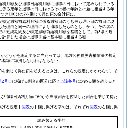
給料月額及び退職日給料月額に退職の日において定められている
に係る定年と退職の日におけるその者の年齢との差に相当する年
につき100分の2を乗じて得た額の合計額に、
が特定減額前給料月額に係る減額日のうち最も遅い日の前日に現
した理由と同一の理由により退職したものとし、かつ、その者の
での勤続期間及び特定減額前給料月額を基礎として、前3条の規
り計算した場合の退職手当の基本額に相当する額
るかどうかを認定するに当たっては、地方公務員災害補償法の規定
の基準に準拠しなければならない。
0を乗じて得た額を超えるときは、これらの規定にかかわらず、そ
第2号ロ
に掲げる割合の区分に応じ
当該各号
に定める額を超えると
。
及び退職日給料月額に60から当該割合を控除した割合を乗じて得た
掲げる規定中
同表
の中欄に掲げる字句は、それぞれ
同表
の右欄に掲
読み替える字句
の3の規定により読み替えて適用する第5条