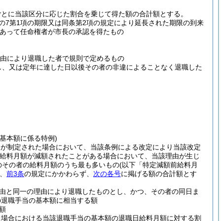
ごとに当該区分に応じた割合を乗じて得た額の合計額とする。
条の7第1項の期限又は同条第2項の規定により延長された期限の到来
あって任命権者が市長の承認を得たもの
理由により退職した者で規則で定めるもの
し、又は定年に達した日以後その者の非違によることなく退職した
基本額に係る特例)
例が制定された場合において、当該条例による改定により当該改定
給料月額が減額されたことがある場合において、当該理由が生じ
のその者の給料月額のうち最も多いもの
(以下「特定減額前給料月
、
前3条
の規定にかかわらず、
次の各号
に掲げる額の合計額とす
由と同一の理由により退職したものとし、かつ、その者の同日ま
の退職手当の基本額に相当する額
額
た場合における当該退職手当の基本額の退職日給料月額に対する割