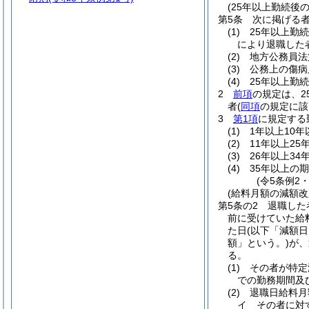
(25年以上勤続後
第5条
次に掲げる
(1)
25年以上勤
により退職した
(2)
地方公務員法
(3)
公務上の傷病
(4)
25年以上勤
2
前項
の規定は、
者
(
同項
の規定に該
3
第1項
に規定する
(1)
1年以上10年
(2)
11年以上25
(3)
26年以上34
(4)
35年以上の期
(令5条例2
(給料月額の減額
第5条の2
退職した
前に受けていた給
た日
(以下「減額日
額」という。)
が、
る。
(1)
その者が特定
での勤務期間及
(2)
退職日給料月
イ
その者に対