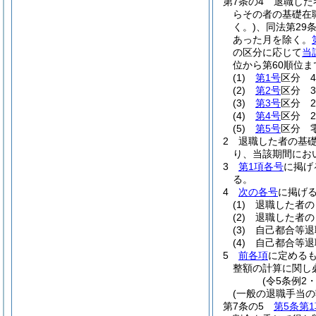
第7条の4
退職した
らその者の基礎在
く。)
、同法第29
あった月を除く。
の区分に応じて
当
位から第60順位
(1)
第1号
区分 43
(2)
第2号
区分 32
(3)
第3号
区分 27
(4)
第4号
区分 21
(5)
第5号
区分 
2
退職した者の基
り、当該期間にお
3
第1項各号
に掲げ
る。
4
次の各号
に掲げ
(1)
退職した者の
(2)
退職した者の
(3)
自己都合等退
(4)
自己都合等退
5
前各項
に定める
整額の計算に関し
(令5条例2
(一般の退職手当の
第7条の5
第5条第1