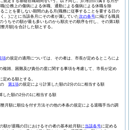
に規定する基礎在職期間をいう。以下同じ。)
の初日の属する月か
休職
(公務上の傷病による休職、通勤による傷病による休職を除
することを要しない期間のある月
(職務に従事することを要する日の
く。)
ごとに当該各月にその者が属していた
次の各号
に掲げる職員
のうちその額が最も多いものから順次その順序を付し、その第1順
整月額)
を合計した額とする。
前項
の規定の適用については、その者は、市長が定めるところによ
の複雑、困難及び責任の度に関する事項を考慮して、市長が定め
に定める額とする。
もの
第1項
の規定により計算した額の2分の1に相当する額
算した額の2分の1に相当する額
調整月額に順位を付す方法その他の本条の規定による退職手当の調
の額が退職の日におけるその者の基本給月額に
当該各号
に定める