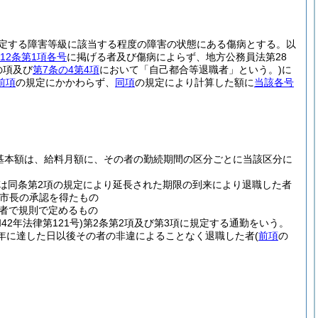
規定する障害等級に該当する程度の障害の状態にある傷病とする。以
12条第1項各号
に掲げる者及び傷病によらず、地方公務員法第28
の項及び
第7条の4第4項
において「自己都合等退職者」という。)
に
前項
の規定にかかわらず、
同項
の規定により計算した額に
当該各号
の基本額は、給料月額に、その者の勤続期間の区分ごとに当該区分に
限又は同条第2項の規定により延長された期限の到来により退職した者
市長の承認を得たもの
者で規則で定めるもの
和42年法律第121号)
第2条第2項及び第3項に規定する通勤をいう。
年に達した日以後その者の非違によることなく退職した者
(
前項
の