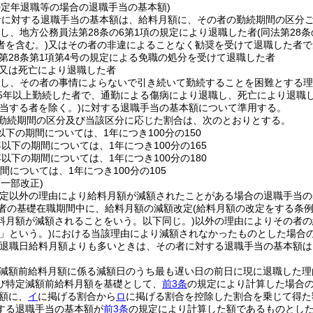
の定年退職等の場合の退職手当の基本額)
者に対する退職手当の基本額は、給料月額に、その者の勤続期間の区分
続し、地方公務員法第28条の6第1項の規定により退職した者
(同法第28
者を含む。)
又はその者の非違によることなく勧奨を受けて退職した者で
第28条第1項第4号の規定による免職の処分を受けて退職した者
又は死亡により退職した者
続し、その者の事情によらないで引き続いて勤続することを困難とする
25年以上勤続した者で、通勤による傷病により退職し、死亡により退職
当する者を除く。)
に対する退職手当の基本額について準用する。
勤続期間の区分及び当該区分に応じた割合は、次のとおりとする。
以下の期間については、1年につき100分の150
年以下の期間については、1年につき100分の165
年以下の期間については、1年につき100分の180
間については、1年につき100分の105
・一部改正)
改定以外の理由により給料月額が減額されたことがある場合の退職手当の
者の基礎在職期間中に、給料月額の減額改定
(給料月額の改定をする条
料月額が減額されることをいう。以下同じ。)
以外の理由によりその者の
」という。)
における当該理由により減額されなかったものとした場合
退職日給料月額よりも多いときは、その者に対する退職手当の基本額は
減額前給料月額に係る減額日のうち最も遅い日の前日に現に退職した理
び特定減額前給料月額を基礎として、
前3条
の規定により計算した場合
額に、
イ
に掲げる割合から
ロ
に掲げる割合を控除した割合を乗じて得た
する退職手当の基本額が
前3条
の規定により計算した額であるものとし