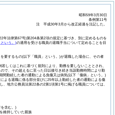
昭和59年3月30日
条例第11号
注 平成30年3月から改正経過を注記した。
22年法律第67号)
第204条第2項の規定に基づき、別に定めるものを
」という。)
の適用を受ける職員の退職手当について定めることを目
とを要するもの
(以下「職員」という。)
が退職した場合に、その者
条例若しくはこれに基づく規則により、勤務を要しないこととされ、
たもので、その超えるに至った日以後引き続き当該勤務時間により勤
の期間勤続した者の通勤による負傷又は病気
(以下「傷病」という。)
による退職に係る部分並びに25年以上勤続した者の通勤による傷
し、地方公務員法第22条の2第1項第1号に掲げる職員については、
を含む。)
を維持していた親族