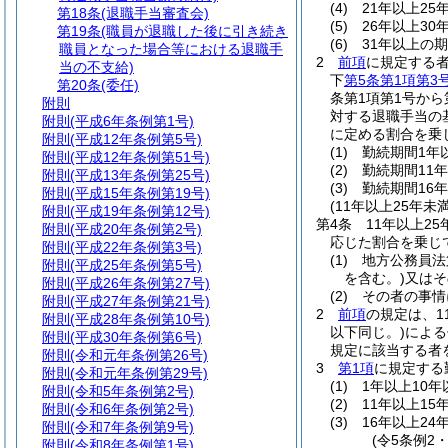
(4)
21年以上25
第18条
(退職手当審査会)
(5)
26年以上30
第19条
(職員が退職した後に引き続き
(6)
31年以上の期
職員となった場合等における退職手
2
前項
に規定する
当の不支給)
下
第5条第1項第3
第20条
(委任)
条第1項第1号か
附則
対する退職手当の
附則
(平成6年条例第1号)
に定める割合を乗
附則
(平成12年条例第5号)
(1)
勤続期間1年以
附則
(平成12年条例第51号)
(2)
勤続期間11年
附則
(平成13年条例第25号)
(3)
勤続期間16年
附則
(平成15年条例第19号)
(11年以上25年
附則
(平成19年条例第12号)
第4条
11年以上2
附則
(平成20年条例第2号)
応じた割合を乗じ
附則
(平成22年条例第3号)
(1)
地方公務員法
附則
(平成25年条例第5号)
を含む。)
又はそ
附則
(平成26年条例第27号)
(2)
その者の事情
附則
(平成27年条例第21号)
2
前項
の規定は、1
附則
(平成28年条例第10号)
以下同じ。)
による
附則
(平成30年条例第6号)
規定に該当する者
附則
(令和元年条例第26号)
3
第1項
に規定する
附則
(令和元年条例第29号)
(1)
1年以上10年
附則
(令和5年条例第2号)
(2)
11年以上15
附則
(令和6年条例第2号)
(3)
16年以上24
附則
(令和7年条例第9号)
(令5条例2
附則
(令和8年条例第1号)