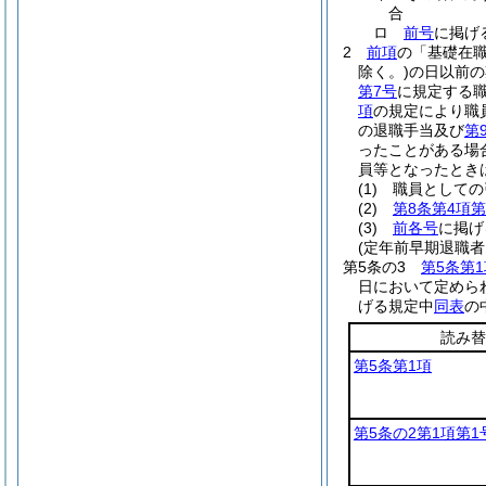
合
ロ
前号
に掲げ
2
前項
の「基礎在
除く。)
の日以前の
第7号
に規定する
項
の規定により職
の退職手当及び
第
ったことがある場
員等となったとき
(1)
職員としての
(2)
第8条第4項第
(3)
前各号
に掲げ
(定年前早期退職
第5条の3
第5条第1
日において定めら
げる規定中
同表
の
読み替
第5条第1項
第5条の2第1項第1