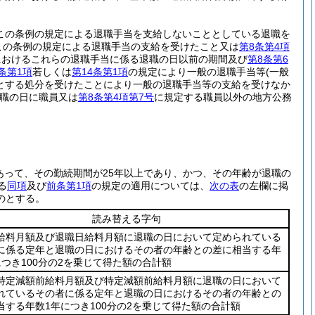
この条例の規定による退職手当を支給しないこととしている退職を
この条例の規定による退職手当の支給を受けたこと又は
第8条第4項
におけるこれらの退職手当に係る退職の日以前の期間及び
第8条第6
2条第1項
若しくは
第14条第1項
の規定により一般の退職手当等
(一般
とする処分を受けたことにより一般の退職手当等の支給を受けなか
退職の日に職員又は
第8条第4項第7号
に規定する職員以外の地方公務
あって、その勤続期間が25年以上であり、かつ、その年齢が退職の
る
同項
及び
前条第1項
の規定の適用については、
次の表
の左欄に掲
のとする。
読み替える字句
給料月額及び退職日給料月額に退職の日において定められている
に係る定年と退職の日におけるその者の年齢との差に相当する年
につき100分の2を乗じて得た額の合計額
特定減額前給料月額及び特定減額前給料月額に退職の日において
れているその者に係る定年と退職の日におけるその者の年齢との
当する年数1年につき100分の2を乗じて得た額の合計額