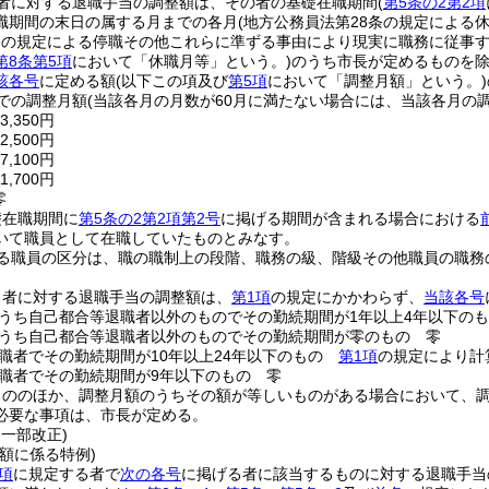
者に対する退職手当の調整額は、その者の基礎在職期間
(
第5条の2第2項
職期間の末日の属する月までの各月
(地方公務員法第28条の規定による
条の規定による停職その他これらに準ずる事由により現実に職務に従事
第8条第5項
において「休職月等」という。)
のうち市長が定めるものを除
該各号
に定める額
(以下この項及び
第5項
において「調整月額」という。)
までの調整月額
(当該各月の月数が60月に満たない場合には、当該各月の調
,350円
,500円
,100円
,700円
零
礎在職期間に
第5条の2第2項第2号
に掲げる期間が含まれる場合における
いて職員として在職していたものとみなす。
る職員の区分は、職の職制上の段階、職務の級、階級その他職員の職務
る者に対する退職手当の調整額は、
第1項
の規定にかかわらず、
当該各号
うち自己都合等退職者以外のものでその勤続期間が1年以上4年以下の
うち自己都合等退職者以外のものでその勤続期間が零のもの 零
職者でその勤続期間が10年以上24年以下のもの
第1項
の規定により計
職者でその勤続期間が9年以下のもの 零
もののほか、調整月額のうちその額が等しいものがある場合において、
必要な事項は、市長が定める。
・一部改正)
額に係る特例)
項
に規定する者で
次の各号
に掲げる者に該当するものに対する退職手当