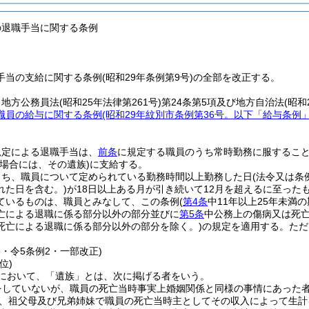
の退職手当に関する条例
当の支給に関する条例(昭和29年条例第9号)の全部を改正する。
、地方公務員法
(昭和25年法律第261号)
第24条第5項及び地方自治法
(昭和
職員の給与に関する条例
(昭和29年紋別市条例第36号。以下「給与条例
規定による退職手当は、
前条
に規定する職員のうち常時勤務に服するこ
場合には、その遺族)
に支給する。
うち、職員について定められている勤務時間以上勤務した日
(法令又は
れた日を含む。)
が18日以上ある月が引き続いて12月を超えるに至っ
ているものは、職員とみなして、この条例
(
第4条
中11年以上25年未満
亡による退職に係る部分以外の部分並びに
第5条
中公務上の傷病又は死亡
死亡による退職に係る部分以外の部分を除く。)
の規定を適用する。
ただ
6・令5条例2・一部改正)
位)
において、「遺族」とは、次に掲げる者をいう。
をしていないが、職員の死亡当時事実上婚姻関係と同様の事情にあった者
、祖父母及び兄弟姉妹で職員の死亡当時主としてその収入によって生計