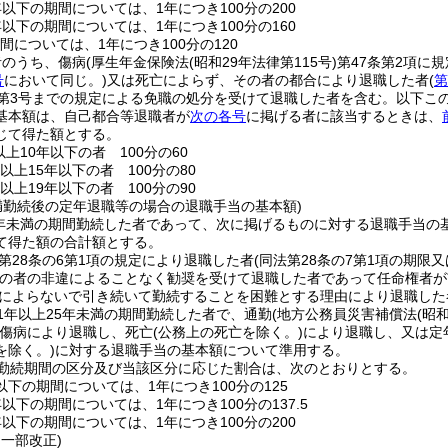
年以下の期間については、1年につき100分の200
年以下の期間については、1年につき100分の160
間については、1年につき100分の120
者のうち、傷病
(厚生年金保険法
(昭和29年法律第115号)
第47条第2項に
号
において同じ。)
又は死亡によらず、その者の都合により退職した者
(
第
ら第3号までの規定による免職の処分を受けて退職した者を含む。以下こ
基本額は、自己都合等退職者が
次の各号
に掲げる者に該当するときは、
じて得た額とする。
上10年以下の者 100分の60
以上15年以下の者 100分の80
以上19年以下の者 100分の90
未満勤続後の定年退職等の場合の退職手当の基本額)
5年未満の期間勤続した者であって、次に掲げるものに対する退職手当
て得た額の合計額とする。
第28条の6第1項の規定により退職した者
(同法第28条の7第1項の期
の者の非違によることなく勧奨を受けて退職した者であって任命権者が
によらないで引き続いて勤続することを困難とする理由により退職した
1年以上25年未満の期間勤続した者で、通勤
(地方公務員災害補償法
(昭
傷病により退職し、死亡
(公務上の死亡を除く。)
により退職し、又は定
を除く。)
に対する退職手当の基本額について準用する。
勤続期間の区分及び当該区分に応じた割合は、次のとおりとする。
以下の期間については、1年につき100分の125
年以下の期間については、1年につき100分の137.5
年以下の期間については、1年につき100分の200
・一部改正)