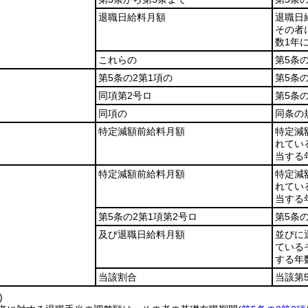
退職日給料月額
退職日
その者
数1年
これらの
第5条
第5条の2第1項の
第5条
同項第2号ロ
第5条
同項の
同条の
特定減額前給料月額
特定減
れてい
当する
特定減額前給料月額
特定減
れてい
当する
第5条の2第1項第2号ロ
第5条
及び退職日給料月額
並びに
ている
する年
当該割合
当該第
)