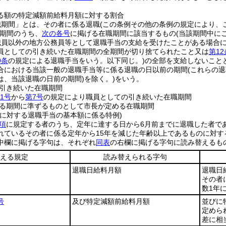
る額の特定減額前給料月額に対する割合
職期間」とは、その者に係る退職
(この条例その他の条例の規定により、
期間のうち、
次の各号
に掲げる在職期間に該当するもの
(当該期間中に
職員以外の地方公務員等として退職手当の支給を受けたことがある場合
員としての引き続いた在職期間の全期間が切り捨てられたこと又は
第1
9条
の規定による退職手当をいう。以下同じ。)
の全部を支給しないこと
合における当該一般の退職手当等に係る退職の日以前の期間
(これらの
は、当該退職の日前の期間)
を除く。)
をいう。
引き続いた在職期間
1号
から
第7号
の規定により職員としての引き続いた在職期間
る期間に準ずるものとして市長が定める在職期間
者に対する退職手当の基本額に係る特例)
項
に規定する者のうち、定年に達する日から6月前までに退職した者で
れているその者に係る定年から15年を減じた年齢以上であるものに対す
中欄に掲げる字句は、それぞれ
同表
の右欄に掲げる字句に読み替えるも
える規定
読み替えられる字句
退職日給料月額
退職日
その者
数1年
号
及び特定減額前給料月額
並びに
定めら
差に相