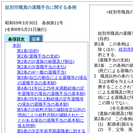
紋別市職員の退職手当に関する条例
○紋別市職員
昭和59年3月30日 条例第11号
(令和8年5月21日施行)
紋別市職員の退職手
(目的)
条項目次
沿革
第1条
この条例は
本則
除くほか、
紋別市
第1条
(目的)
的とする。
第2条
(退職手当の支給)
(退職手当の支給)
第2条の2
(遺族の範囲及び順位)
第2条
この条例の
第2条の3
(退職手当の支払)
(死亡による退職の
第2条の4
(一般の退職手当)
2
職員以外の者の
第3条
(自己の都合による退職等の場合
又は休暇を与えら
の退職手当の基本額)
務することとされ
第4条
(11年以上25年未満勤続後の定
による退職及び死
年退職等の場合の退職手当の基本額)
病による退職及び
第5条
(25年以上勤続後の定年退職等
この限りでない。
の場合の退職手当の基本額)
(令元条例2
第5条の2
(給料月額の減額改定以外の
(遺族の範囲及び順
理由により給料月額が減額されたこ
第2条の2
この条例
とがある場合の退職手当の基本額に
(1)
配偶者
(届出
係る特例)
(2)
子、父母、孫
第5条の3
(定年前早期退職者に対する