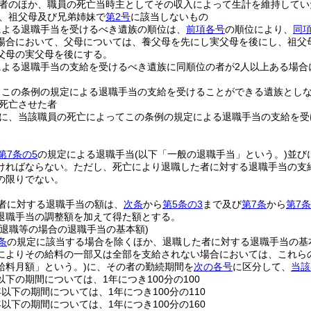
者のほか、職員の死亡当時主としてその収入によって生計を維持してい
、祖父母及び兄弟姉妹で
第2号
に該当しないもの
による退職手当を受けるべき遺族の順位は、
前項各号
の順位により、
同項
場合において、父母については、養父母を先にし実父母を後にし、祖父
父母の実父母を後にする。
による退職手当の支給を受けるべき遺族に同順位の者が2人以上ある場合
、この条例の規定による退職手当の支給を受けることができる遺族とし
死亡させた者
に、当該職員の死亡によってこの条例の規定による退職手当の支給を受
第7条の5
の規定による退職手当
(以下「一般の退職手当」という。)
並び
ければならない。
ただし、死亡により退職した者に対する退職手当の支
の限りでない。
者に対する退職手当の額は、
次条
から
第5条の3
まで及び
第7条
から
第7条
退職手当の調整額を加えて得た額とする。
る退職等の場合の退職手当の基本額)
条
の規定に該当する場合を除くほか、退職した者に対する退職手当の基
によりその給料の一部又は全部を支給されない場合においては、これら
給料月額」という。)
に、その者の勤続期間を
次の各号
に区分して、
当該
以下の期間については、1年につき100分の100
年以下の期間については、1年につき100分の110
年以下の期間については、1年につき100分の160