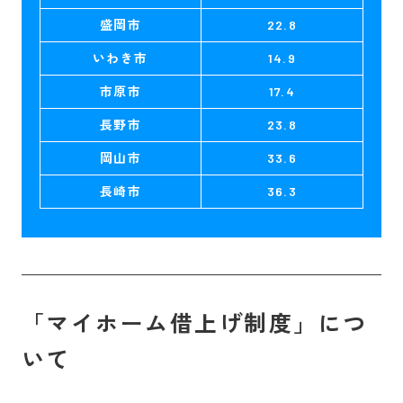
盛岡市
22.8
いわき市
14.9
市原市
17.4
長野市
23.8
岡山市
33.6
長崎市
36.3
「マイホーム借上げ制度」につ
いて