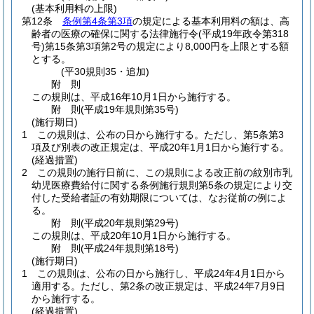
(基本利用料の上限)
第12条
条例第4条第3項
の規定による基本利用料の額は、高
齢者の医療の確保に関する法律施行令
(平成19年政令第318
号)
第15条第3項第2号の規定により8,000円を上限とする額
とする。
(平30規則35・追加)
附
則
この規則は、平成16年10月1日から施行する。
附
則
(平成19年
規則第35号)
(施行期日)
1
この規則は、公布の日から施行する。
ただし、第5条第3
項及び別表の改正規定は、平成20年1月1日から施行する。
(経過措置)
2
この規則の施行日前に、この規則による改正前の紋別市乳
幼児医療費給付に関する条例施行規則第5条の規定により交
付した受給者証の有効期限については、なお従前の例によ
る。
附
則
(平成20年
規則第29号)
この規則は、平成20年10月1日から施行する。
附
則
(平成24年
規則第18号)
(施行期日)
1
この規則は、公布の日から施行し、平成24年4月1日から
適用する。
ただし、第2条の改正規定は、平成24年7月9日
から施行する。
(経過措置)