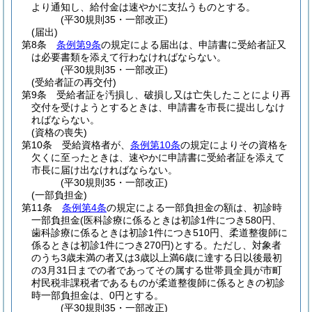
より通知し、給付金は速やかに支払うものとする。
(平30規則35・一部改正)
(届出)
第8条
条例第9条
の規定による届出は、申請書に受給者証又
は必要書類を添えて行わなければならない。
(平30規則35・一部改正)
(受給者証の再交付)
第9条
受給者証を汚損し、破損し又は亡失したことにより再
交付を受けようとするときは、申請書を市長に提出しなけ
ればならない。
(資格の喪失)
第10条
受給資格者が、
条例第10条
の規定によりその資格を
欠くに至ったときは、速やかに申請書に受給者証を添えて
市長に届け出なければならない。
(平30規則35・一部改正)
(一部負担金)
第11条
条例第4条
の規定による一部負担金の額は、初診時
一部負担金
(医科診療に係るときは初診1件につき580円、
歯科診療に係るときは初診1件につき510円、柔道整復師に
係るときは初診1件につき270円)
とする。
ただし、対象者
のうち3歳未満の者又は3歳以上満6歳に達する日以後最初
の3月31日までの者であってその属する世帯員全員が市町
村民税非課税者であるものが柔道整復師に係るときの初診
時一部負担金は、0円とする。
(平30規則35・一部改正)