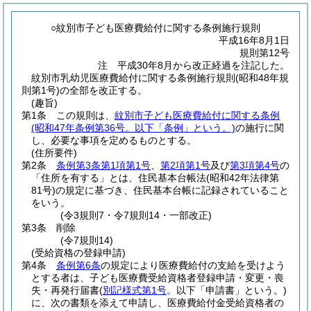
○紋別市子ども医療費給付に関する条例施行規則
平成16年8月1日
規則第12号
注 平成30年8月から改正経過を注記した。
紋別市乳幼児医療費給付に関する条例施行規則(昭和48年規
則第1号)の全部を改正する。
(趣旨)
第1条
この規則は、
紋別市子ども医療費給付に関する条例
(昭和47年条例第36号。以下「条例」という。)
の施行に関
し、必要な事項を定めるものとする。
(住所要件)
第2条
条例第3条第1項第1号
、
第2項第1号
及び
第3項第4号
の
「住所を有する」とは、住民基本台帳法
(昭和42年法律第
81号)
の規定に基づき、住民基本台帳に記録されていること
をいう。
(令3規則7・令7規則14・一部改正)
第3条
削除
(令7規則14)
(受給資格の登録申請)
第4条
条例第6条
の規定により医療費給付の支給を受けよう
とする者は、子ども医療費受給資格者登録申請・変更・喪
失・再発行届書
(
別記様式第1号
。以下「申請書」という。)
に、次の書類を添えて申請し、医療費給付金受給資格者の