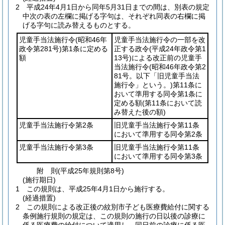
2
平成24年4月1日から同年5月31日までの間は、別表の規定
中次の表の左欄に掲げる字句は、それぞれ同表の右欄に掲
げる字句に読み替えるものとする。
児童手当法施行令
(昭和46年
児童手当法施行令の一部を改
政令第281号)
第1条に定める
正する政令
(平成24年政令第1
額
13号)
による改正前の児童手
当法施行令
(昭和46年政令第2
81号。以下「旧児童手当法
施行令」という。)
第11条に
おいて準用する同令第1条に
定める額
(第11条において読
み替えた後の額)
児童手当法施行令第2条
旧児童手当法施行令第11条
において準用する同令第2条
児童手当法施行令第3条
旧児童手当法施行令第11条
において準用する同令第3条
附
則
(平成25年
規則第8号)
(施行期日)
1
この規則は、平成25年4月1日から施行する。
(経過措置)
2
この規則による改正後の紋別市子ども医療費給付に関する
条例施行規則の規定は、この規則の施行の日以後の診療に