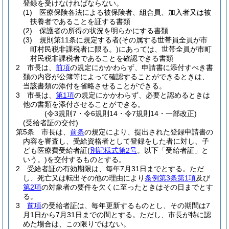
登録を受けなければならない。
(1)
医療保険各法による被保険者、組合員、加入者又は被
扶養者であることを証する書類
(2)
保護者の所得の状況を明らかにする書類
(3)
規則第11条に規定する者
(その属する世帯員全員が市
町村民税非課税者に限る。)
にあっては、世帯全員が市町
村民税非課税者であることを確認できる書類
2
市長は、
前項
の規定にかかわらず、申請書に添付すべき書
類の内容が公簿等によって確認することができるときは、
当該書類の添付を省略させることができる。
3
市長は、
第1項
の規定にかかわらず、必要と認めるときは
他の書類を添付させることができる。
(令3規則7・令6規則14・令7規則14・一部改正)
(受給者証の交付)
第5条
市長は、
前条
の規定により、提出された登録申請書の
内容を審査し、受給資格者として登録をした者に対し、子
ども医療費受給者証
(
別記様式第2号
。以下「受給者証」と
いう。)
を交付するものとする。
2
受給者証の有効期限は、毎年7月31日までとする。
ただ
し、死亡又は転出その他の理由により
条例第3条第1項
及び
第2項
の対象者の要件を欠くに至ったときはその日までとす
る。
3
前項
の受給者証は、毎年更新するものとし、その期間は7
月1日から7月31日までの間とする。
ただし、市長が特に認
めた場合は、この限りではない。