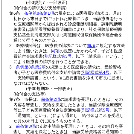
(令3規則7・一部改正)
(給付金の請求及び支給申請)
第6条
条例第8条第1項
の規定による医療費の請求は、月の
初日から末日までに行われた療養につき、当該療養を行っ
た医療機関等から提出される診療報酬明細書、調剤報酬明
細書又は訪問看護療養費明細書により、社会保険診療報酬
支払基金北海道支部又は北海道国民健康保険団体連合会を
通じて行うものとする。
2
医療機関等は、医療費の請求について
前項
に規定する方法
により難いときは、
同項
の規定にかかわらず、子ども医療
費給付金請求書
(
別記様式第3号
。以下「請求書」という。)
により医療費の請求を行うことができる。
3
条例第8条第2項
の規定による医療費の請求は、受給資格
者が子ども医療費給付金支給申請書
(
別記様式第4号
。以下
「支給申請書」という。)
に必要書類を添えて市長に提出し
なければならない。
(平30規則35・一部改正)
(給付金の支払等)
第7条
市長は、
前条第2項
の請求書を受理したときは、その
内容を審査し、支給を決定したときは、当該保険医療機関
等に子ども医療費給付金決定通知書
(
別記様式第5号
。以下
「通知書」という。)
により通知し、給付金はこれを受理し
た月の末日までに支払うものとする。
2
前条第3項
の支給申請書を受理したときは、その内容を審
査し、支給を決定したときは、当該受給資格者に通知書に