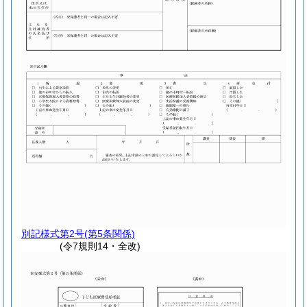
別記様式第2号
(第5条関係)
(令7規則14・全改)