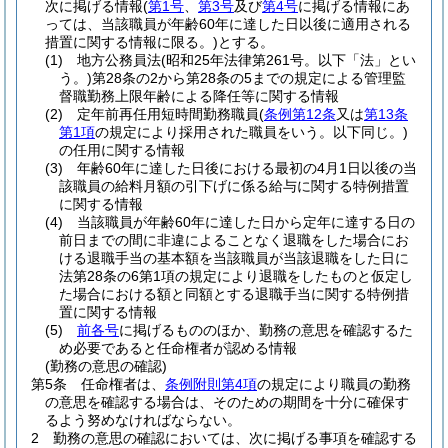
次に掲げる情報
(
第1号
、
第3号
及び
第4号
に掲げる情報にあ
っては、当該職員が年齢60年に達した日以後に適用される
措置に関する情報に限る。)
とする。
(1)
地方公務員法
(昭和25年法律第261号。以下「法」とい
う。)
第28条の2から第28条の5までの規定による管理監
督職勤務上限年齢による降任等に関する情報
(2)
定年前再任用短時間勤務職員
(
条例第12条
又は
第13条
第1項
の規定により採用された職員をいう。以下同じ。)
の任用に関する情報
(3)
年齢60年に達した日後における最初の4月1日以後の当
該職員の給料月額の引下げに係る給与に関する特例措置
に関する情報
(4)
当該職員が年齢60年に達した日から定年に達する日の
前日までの間に非違によることなく退職をした場合にお
ける退職手当の基本額を当該職員が当該退職をした日に
法第28条の6第1項の規定により退職をしたものと仮定し
た場合における額と同額とする退職手当に関する特例措
置に関する情報
(5)
前各号
に掲げるもののほか、勤務の意思を確認するた
め必要であると任命権者が認める情報
(勤務の意思の確認)
第5条
任命権者は、
条例附則第4項
の規定により職員の勤務
の意思を確認する場合は、そのための期間を十分に確保す
るよう努めなければならない。
2
勤務の意思の確認においては、次に掲げる事項を確認する