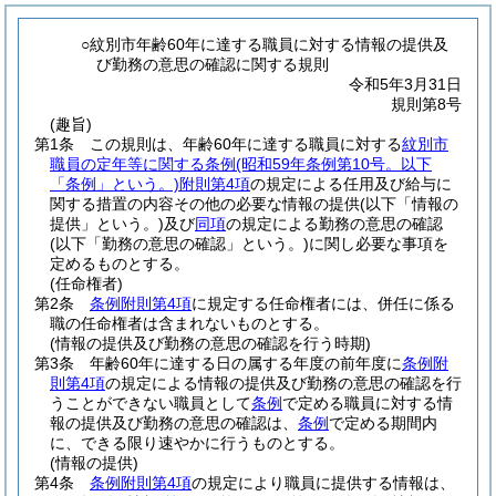
○紋別市年齢60年に達する職員に対する情報の提供及
び勤務の意思の確認に関する規則
令和5年3月31日
規則第8号
(趣旨)
第1条
この規則は、年齢60年に達する職員に対する
紋別市
職員の定年等に関する条例
(昭和59年条例第10号。以下
「条例」という。)
附則第4項
の規定による任用及び給与に
関する措置の内容その他の必要な情報の提供
(以下「情報の
提供」という。)
及び
同項
の規定による勤務の意思の確認
(以下「勤務の意思の確認」という。)
に関し必要な事項を
定めるものとする。
(任命権者)
第2条
条例附則第4項
に規定する任命権者には、併任に係る
職の任命権者は含まれないものとする。
(情報の提供及び勤務の意思の確認を行う時期)
第3条
年齢60年に達する日の属する年度の前年度に
条例附
則第4項
の規定による情報の提供及び勤務の意思の確認を行
うことができない職員として
条例
で定める職員に対する情
報の提供及び勤務の意思の確認は、
条例
で定める期間内
に、できる限り速やかに行うものとする。
(情報の提供)
第4条
条例附則第4項
の規定により職員に提供する情報は、