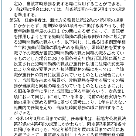
定め、当該常時勤務を要する職に採用することができる。
3
前2項の場合においては、前条第3項から第5項までの規定
を準用する。
第5条
任命権者は、新地方公務員法第22条の4第4項の規定
にかかわらず、附則第3条第1項各号に掲げる者のうち、特
定年齢到達年度の末日までの間にある者であって、当該者
を採用しようとする短時間勤務の職
(新条例第12条に規定す
る短時間勤務の職をいう。以下同じ。)
に係る旧条例定年相
当年齢
(短時間勤務の職を占める職員が、常時勤務を要する
職でその職務が当該短時間勤務の職と同種の職を占めてい
るものとした場合における旧条例定年
(施行日以後に新たに
設置された短時間勤務の職及び施行日以後に組織の変更等
により名称が変更された短時間勤務の職にあっては、当該
職が施行日の前日に設置されていたものとした場合におい
て、当該職を占める職員が、常時勤務を要する職でその職
務が当該職と同種の職を占めているものとしたときにおけ
る旧条例定年に準じた当該職に係る年齢)
をいう。次条第1
項において同じ。)
に達している者を、従前の勤務実績その
他の規則で定める情報に基づく選考により、1年を超えない
範囲内で任期を定め、当該短時間勤務の職に採用すること
ができる。
2
令和14年3月31日までの間、任命権者は、新地方公務員法
第22条の4第4項の規定にかかわらず、附則第3条第2項各号
に掲げる者のうち、特定年齢到達年度の末日までの間にあ
る者であって、当該者を採用しようとする短時間勤務の職