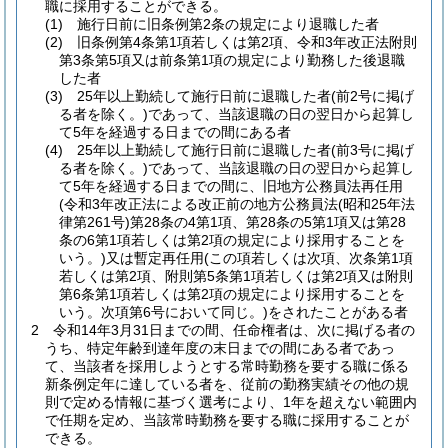
職に採用することができる。
(1)
施行日前に旧条例第2条の規定により退職した者
(2)
旧条例第4条第1項若しくは第2項、令和3年改正法附則
第3条第5項又は前条第1項の規定により勤務した後退職
した者
(3)
25年以上勤続して施行日前に退職した者
(前2号に掲げ
る者を除く。)
であって、当該退職の日の翌日から起算し
て5年を経過する日までの間にある者
(4)
25年以上勤続して施行日前に退職した者
(前3号に掲げ
る者を除く。)
であって、当該退職の日の翌日から起算し
て5年を経過する日までの間に、旧地方公務員法再任用
(令和3年改正法による改正前の地方公務員法
(昭和25年法
律第261号)
第28条の4第1項、第28条の5第1項又は第28
条の6第1項若しくは第2項の規定により採用することを
いう。)
又は暫定再任用
(この項若しくは次項、次条第1項
若しくは第2項、附則第5条第1項若しくは第2項又は附則
第6条第1項若しくは第2項の規定により採用することを
いう。次項第6号において同じ。)
をされたことがある者
2
令和14年3月31日までの間、任命権者は、次に掲げる者の
うち、特定年齢到達年度の末日までの間にある者であっ
て、当該者を採用しようとする常時勤務を要する職に係る
新条例定年に達している者を、従前の勤務実績その他の規
則で定める情報に基づく選考により、1年を超えない範囲内
で任期を定め、当該常時勤務を要する職に採用することが
できる。