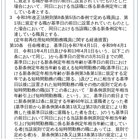
に規定する職が基準日の前日に設置されていたものとした
場合において、同日における当該職に係る新条例定年に達
している者とする。
3
令和3年改正法附則第8条第5項の条例で定める職員は、第
1項に規定する職が基準日の前日に設置されていたものとし
た場合において、同日における当該職に係る新条例定年に
達している職員とする。
(定年前再任用短時間勤務職員に関する経過措置)
第10条
任命権者は、基準日
(令和7年4月1日、令和9年4月1
日、令和11年4月1日及び令和13年4月1日をいう。以下この
条において同じ。)
から基準日の翌年の3月31日までの間、
基準日における新条例定年相当年齢が基準日の前日におけ
る新条例定年相当年齢を超える短時間勤務の職
(基準日にお
ける新条例定年相当年齢が新条例第3条第1項に規定する定
年である短時間勤務の職に限る。)
及びこれに相当する基準
日以後に設置された短時間勤務の職その他の規則で定める
短時間勤務の職
(以下この条において「新条例原則定年相当
年齢引上げ短時間勤務職」という。)
に、基準日の前日まで
に新条例第12条に規定する年齢60年以上退職者となった者
(基準日前から新条例第4条第1項又は第2項の規定により勤
務した後基準日以後に退職をした者を含む。)
のうち基準日
の前日において同日における当該新条例原則定年相当年齢
引上げ短時間勤務職に係る新条例定年相当年齢に達してい
る者
(当該規則で定める短時間勤務の職にあっては、規則で
定める者)
を、新条例第12条又は第13条第1項の規定により