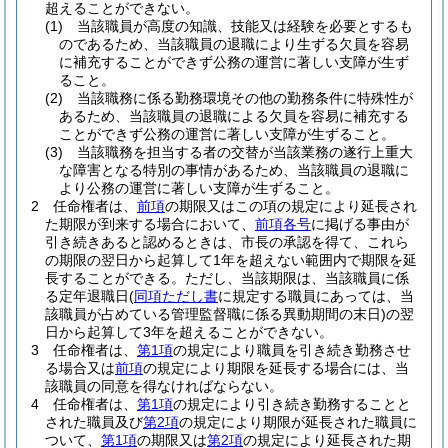
超えることができない。
(1)
当該職員が高度の知識、技能又は経験を必要とするも
のであるため、当該職員の退職により生ずる欠員を容易
に補充することができず公務の運営に著しい支障が生ず
ること。
(2)
当該職務に係る勤務環境その他の勤務条件に特殊性が
あるため、当該職員の退職による欠員を容易に補充する
ことができず公務の運営に著しい支障が生ずること。
(3)
当該職務を担当する者の交替が当該業務の遂行上重大
な障害となる特別の事情があるため、当該職員の退職に
より公務の運営に著しい支障が生ずること。
2
任命権者は、
前項
の期限又はこの項の規定により延長され
た期限が到来する場合において、
前項各号
に掲げる事由が
引き続きあると認めるときは、市長の承認を得て、これら
の期限の翌日から起算して1年を超えない範囲内で期限を延
長することができる。
ただし、当該期限は、当該職員に係
る定年退職日
(
同項ただし書
に規定する職員にあっては、当
該職員が占めている管理監督職に係る異動期間の末日)
の翌
日から起算して3年を超えることができない。
3
任命権者は、
第1項
の規定により職員を引き続き勤務させ
る場合又は
前項
の規定により期限を延長する場合には、当
該職員の同意を得なければならない。
4
任命権者は、
第1項
の規定により引き続き勤務することと
された職員及び
第2項
の規定により期限が延長された職員に
ついて、
第1項
の期限又は
第2項
の規定により延長された期