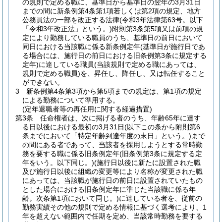
の規則で定める職に、基準日から基準日の翌年の3月31日
までの間に新条例第4条第1項若しくは第2項の規定、地方
公務員法の一部を改正する法律
(令和3年法律第63号。以下
「令和3年改正法」という。)
附則第3条第5項又は前項の規
定により勤務している職員のうち、基準日の前日において
同日における当該職に係る新条例定年
(基準日が施行日であ
る場合には、施行日の前日における旧条例第3条に規定する
定年)
に達している職員
(当該規則で定める職にあっては、
規則で定める職員)
を、昇任し、降任し、又は転任すること
ができない。
3
新条例第4条第3項から第5項までの規定は、第1項の規定
による勤務について準用する。
(定年退職者等の再任用に関する経過措置)
第3条
任命権者は、次に掲げる者のうち、年齢65年に達す
る日以後における最初の3月31日
(以下この条から附則第6
条までにおいて「特定年齢到達年度の末日」という。)
まで
の間にある者であって、当該者を採用しようとする常時勤
務を要する職に係る旧条例定年
(旧条例第3条に規定する定
年をいう。以下同じ。)
(施行日以後に新たに設置された職
及び施行日以後に組織の変更等により名称が変更された職
にあっては、当該職が施行日の前日に設置されていたもの
とした場合における旧条例定年に準じた当該職に係る年
齢。次条第1項において同じ。)
に達している者を、従前の
勤務実績その他の規則で定める情報に基づく選考により、1
年を超えない範囲内で任期を定め、当該常時勤務を要する