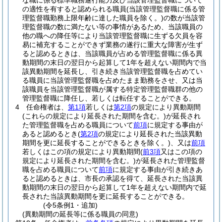
な職に係る標準職務遂行能力及び当該管理監督職について
の適性を有すると認められる職員
(当該管理監督職に係る管
理監督職勤務上限年齢に達した職員を除く。)
の数が当該管
理監督職の数に満たない等の事情があるため、当該職員の
他の職への降任等により当該管理監督職に生ずる欠員を容
易に補充することができず業務の遂行に重大な障害が生ず
ると認めるときは、当該職員が占める管理監督職に係る異
動期間の末日の翌日から起算して1年を超えない期間内で当
該異動期間を延長し、引き続き当該管理監督職を占めてい
る職員に当該管理監督職を占めたまま勤務をさせ、又は当
該職員を当該管理監督職が属する特定管理監督職群の他の
管理監督職に降任し、若しくは転任することができる。
4
任命権者は、
第1項
若しくは
第2項
の規定により異動期間
(これらの規定により延長された期間を含む。)
が延長され
た管理監督職を占める職員について
前項
に規定する事由が
あると認めるとき
(
第2項
の規定により延長された当該異動
期間を更に延長することができるときを除く。)
、又は
前項
若しくはこの項の規定により異動期間
(
前3項
又はこの項の
規定により延長された期間を含む。)
が延長された管理監督
職を占める職員について
前項
に規定する事由が引き続きあ
ると認めるときは、市長の承認を得て、延長された当該異
動期間の末日の翌日から起算して1年を超えない期間内で延
長された当該異動期間を更に延長することができる。
(令5条例1・追加)
(異動期間の延長等に係る職員の同意)