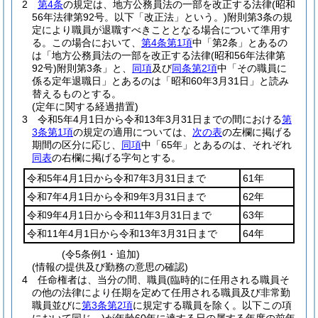
2
第4条
の規定は、地方公務員法の一部を改正する法律
(昭和
56年法律第92号。以下「改正法」という。)
附則第3条の規
定により職員が退職すべきこととなる場合について準用す
る。
この場合において、
第4条第1項
中「第2条」とあるの
は「地方公務員法の一部を改正する法律
(昭和56年法律第
92号)
附則第3条」と、
同項
及び
同条第2項
中「その職員に
係る定年退職日」とあるのは「昭和60年3月31日」と読み
替えるものとする。
(定年に関する経過措置)
3
令和5年4月1日から令和13年3月31日までの間における
第
3条第1項
の規定の適用については、
次の表
の左欄に掲げる
期間の区分に応じ、
同項
中「65年」とあるのは、それぞれ
同表
の右欄に掲げる字句とする。
令和5年4月1日から令和7年3月31日まで
61年
令和7年4月1日から令和9年3月31日まで
62年
令和9年4月1日から令和11年3月31日まで
63年
令和11年4月1日から令和13年3月31日まで
64年
(令5条例1・追加)
(情報の提供及び勤務の意思の確認)
4
任命権者は、当分の間、職員
(臨時的に任用される職員そ
の他の法律により任期を定めて任用される職員及び非常勤
職員並びに
第3条第2項
に規定する職員を除く。以下この項