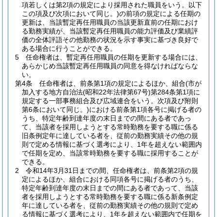
項若しくは第2項の規定により採用された職員をいう。以下
この項及び次項において同じ。)
の前項の規定による任期の
更新は、当該暫定再任用職員の当該更新直前の任期におけ
る勤務実績が、当該暫定再任用職員の能力評価及び業績評
価の全体評語その他勤務の状況を示す事実に基づき良好で
ある場合に行うことができる。
5
任命権者は、暫定再任用職員の任期を更新する場合には、
あらかじめ当該暫定再任用職員の同意を得なければならな
い。
第4条
任命権者は、前条第1項の規定によるほか、組合
(市が
加入する地方自治法
(昭和22年法律第67号)
第284条第1項に
規定する一部事務組合及び広域連合をいう。次項及び附則
第6条において同じ。)
における前条第1項各号に掲げる者の
うち、特定年齢到達年度の末日までの間にある者であっ
て、当該者を採用しようとする常時勤務を要する職に係る
旧条例定年に達している者を、従前の勤務実績その他の規
則で定める情報に基づく選考により、1年を超えない範囲内
で任期を定め、当該常時勤務を要する職に採用することが
できる。
2
令和14年3月31日までの間、任命権者は、前条第2項の規
定によるほか、組合における同項各号に掲げる者のうち、
特定年齢到達年度の末日までの間にある者であって、当該
者を採用しようとする常時勤務を要する職に係る新条例定
年に達している者を、従前の勤務実績その他の規則で定め
る情報に基づく選考により、1年を超えない範囲内で任期を