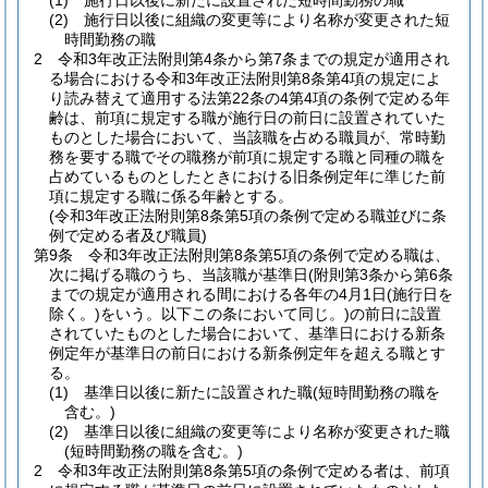
(1)
施行日以後に新たに設置された短時間勤務の職
(2)
施行日以後に組織の変更等により名称が変更された短
時間勤務の職
2
令和3年改正法附則第4条から第7条までの規定が適用され
る場合における令和3年改正法附則第8条第4項の規定によ
り読み替えて適用する法第22条の4第4項の条例で定める年
齢は、前項に規定する職が施行日の前日に設置されていた
ものとした場合において、当該職を占める職員が、常時勤
務を要する職でその職務が前項に規定する職と同種の職を
占めているものとしたときにおける旧条例定年に準じた前
項に規定する職に係る年齢とする。
(令和3年改正法附則第8条第5項の条例で定める職並びに条
例で定める者及び職員)
第9条
令和3年改正法附則第8条第5項の条例で定める職は、
次に掲げる職のうち、当該職が基準日
(附則第3条から第6条
までの規定が適用される間における各年の4月1日
(施行日を
除く。)
をいう。以下この条において同じ。)
の前日に設置
されていたものとした場合において、基準日における新条
例定年が基準日の前日における新条例定年を超える職とす
る。
(1)
基準日以後に新たに設置された職
(短時間勤務の職を
含む。)
(2)
基準日以後に組織の変更等により名称が変更された職
(短時間勤務の職を含む。)
2
令和3年改正法附則第8条第5項の条例で定める者は、前項