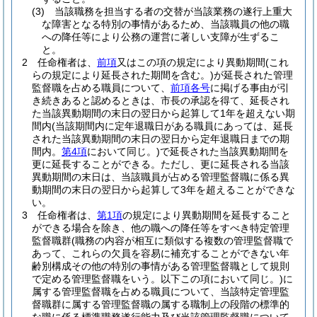
(3)
当該職務を担当する者の交替が当該業務の遂行上重大
な障害となる特別の事情があるため、当該職員の他の職
への降任等により公務の運営に著しい支障が生ずるこ
と。
2
任命権者は、
前項
又はこの項の規定により異動期間
(これ
らの規定により延長された期間を含む。)
が延長された管理
監督職を占める職員について、
前項各号
に掲げる事由が引
き続きあると認めるときは、市長の承認を得て、延長され
た当該異動期間の末日の翌日から起算して1年を超えない期
間内
(当該期間内に定年退職日がある職員にあっては、延長
された当該異動期間の末日の翌日から定年退職日までの期
間内。
第4項
において同じ。)
で延長された当該異動期間を
更に延長することができる。
ただし、更に延長される当該
異動期間の末日は、当該職員が占める管理監督職に係る異
動期間の末日の翌日から起算して3年を超えることができな
い。
3
任命権者は、
第1項
の規定により異動期間を延長すること
ができる場合を除き、他の職への降任等をすべき特定管理
監督職群
(職務の内容が相互に類似する複数の管理監督職で
あって、これらの欠員を容易に補充することができない年
齢別構成その他の特別の事情がある管理監督職として規則
で定める管理監督職をいう。以下この項において同じ。)
に
属する管理監督職を占める職員について、当該特定管理監
督職群に属する管理監督職の属する職制上の段階の標準的