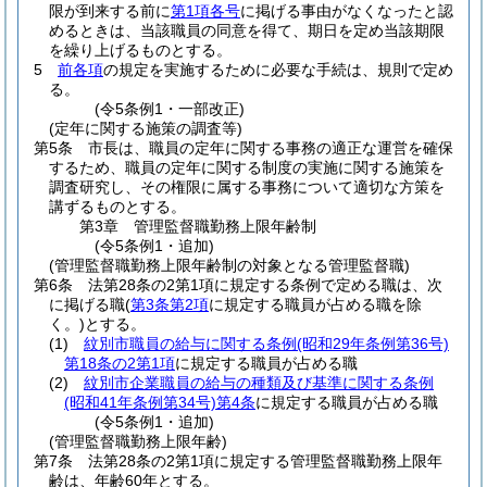
限が到来する前に
第1項各号
に掲げる事由がなくなったと認
めるときは、当該職員の同意を得て、期日を定め当該期限
を繰り上げるものとする。
5
前各項
の規定を実施するために必要な手続は、規則で定め
る。
(令5条例1・一部改正)
(定年に関する施策の調査等)
第5条
市長は、職員の定年に関する事務の適正な運営を確保
するため、職員の定年に関する制度の実施に関する施策を
調査研究し、その権限に属する事務について適切な方策を
講ずるものとする。
第3章
管理監督職勤務上限年齢制
(令5条例1・追加)
(管理監督職勤務上限年齢制の対象となる管理監督職)
第6条
法第28条の2第1項に規定する条例で定める職は、次
に掲げる職
(
第3条第2項
に規定する職員が占める職を除
く。)
とする。
(1)
紋別市職員の給与に関する条例
(昭和29年条例第36号)
第18条の2第1項
に規定する職員が占める職
(2)
紋別市企業職員の給与の種類及び基準に関する条例
(昭和41年条例第34号)
第4条
に規定する職員が占める職
(令5条例1・追加)
(管理監督職勤務上限年齢)
第7条
法第28条の2第1項に規定する管理監督職勤務上限年
齢は、年齢60年とする。