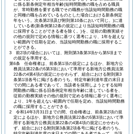
に係る新条例定年相当年齢
(短時間勤務の職を占める職員
が、常時勤務を要する職でその職務が当該短時間勤務の職
と同種の職を占めているものとした場合における新条例定
年をいう。次条第2項及び附則第10条において同じ。)
に達
している者
(新条例第12条の規定により当該短時間勤務の職
に採用することができる者を除く。)
を、従前の勤務実績そ
の他の規則で定める情報に基づく選考により、1年を超えな
い範囲内で任期を定め、当該短時間勤務の職に採用するこ
とができる。
3
前2項の場合においては、附則第3条第3項から第5項まで
の規定を準用する。
第6条
任命権者は、前条第1項の規定によるほか、新地方公
務員法第22条の5第3項において準用する新地方公務員法第
22条の4第4項の規定にかかわらず、組合における附則第3
条第1項各号に掲げる者のうち、特定年齢到達年度の末日ま
での間にある者であって、当該者を採用しようとする短時
間勤務の職に係る旧条例定年相当年齢に達している者を、
従前の勤務実績その他の規則で定める情報に基づく選考に
より、1年を超えない範囲内で任期を定め、当該短時間勤務
の職に採用することができる。
2
令和14年3月31日までの間、任命権者は、前条第2項の規
定によるほか、新地方公務員法第22条の5第3項において準
用する新地方公務員法第22条の4第4項の規定にかかわら
ず、組合における附則第3条第2項各号に掲げる者のうち、
特定年齢到達年度の末日までの間にある者であって、当該