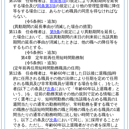
第10条
任命権者は、
前条各項
の規定により異動期間を延長
する場合及び
同条第3項
の規定により他の管理監督職に降任
等をする場合には、あらかじめ職員の同意を得なければな
らない。
(令5条例1・追加)
(異動期間の延長事由が消滅した場合の措置)
第11条
任命権者は、
第9条
の規定により異動期間を延長し
た場合において、当該異動期間の末日の到来前に当該異動
期間の延長の事由が消滅したときは、他の職への降任等を
するものとする。
(令5条例1・追加)
第4章
定年前再任用短時間勤務制
(令5条例1・追加)
(定年前再任用短時間勤務職員の任用)
第12条
任命権者は、年齢60年に達した日以後に退職
(臨時
的に任用される職員その他の法律により任期を定めて任用
される職員及び非常勤職員が退職する場合を除く。)
をした
者
(以下この条及び
次条
において「年齢60年以上退職者」と
いう。)
を、従前の勤務実績その他の規則で定める情報に基
づく選考により、短時間勤務の職
(当該職を占める職員の1
週間当たりの通常の勤務時間が、常時勤務を要する職でそ
の職務が当該短時間勤務の職と同種の職を占める職員の1週
間当たりの通常の勤務時間に比し短い時間である職をい
う。以下この条及び
次条
において同じ。)
に採用することが
できる。
ただし、年齢60年以上退職者がその者を採用しよ