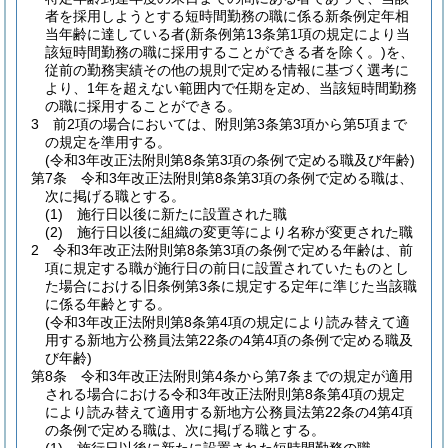
者を採用しようとする短時間勤務の職に係る新条例定年相
当年齢に達している者
(新条例第13条第1項の規定により当
該短時間勤務の職に採用することができる者を除く。)
を、
従前の勤務実績その他の規則で定める情報に基づく選考に
より、1年を超えない範囲内で任期を定め、当該短時間勤務
の職に採用することができる。
3
前2項の場合においては、附則第3条第3項から第5項まで
の規定を準用する。
(令和3年改正法附則第8条第3項の条例で定める職及び年齢)
第7条
令和3年改正法附則第8条第3項の条例で定める職は、
次に掲げる職とする。
(1)
施行日以後に新たに設置された職
(2)
施行日以後に組織の変更等により名称が変更された職
2
令和3年改正法附則第8条第3項の条例で定める年齢は、前
項に規定する職が施行日の前日に設置されていたものとし
た場合における旧条例第3条に規定する定年に準じた当該職
に係る年齢とする。
(令和3年改正法附則第8条第4項の規定により読み替えて適
用する新地方公務員法第22条の4第4項の条例で定める職及
び年齢)
第8条
令和3年改正法附則第4条から第7条までの規定が適用
される場合における令和3年改正法附則第8条第4項の規定
により読み替えて適用する新地方公務員法第22条の4第4項
の条例で定める職は、次に掲げる職とする。