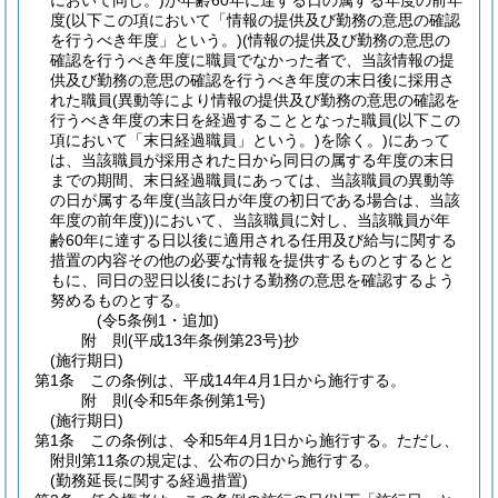
において同じ。)
が年齢60年に達する日の属する年度の前年
度
(以下この項において「情報の提供及び勤務の意思の確認
を行うべき年度」という。)
(情報の提供及び勤務の意思の
確認を行うべき年度に職員でなかった者で、当該情報の提
供及び勤務の意思の確認を行うべき年度の末日後に採用さ
れた職員
(異動等により情報の提供及び勤務の意思の確認を
行うべき年度の末日を経過することとなった職員
(以下この
項において「末日経過職員」という。)
を除く。)
にあって
は、当該職員が採用された日から同日の属する年度の末日
までの期間、末日経過職員にあっては、当該職員の異動等
の日が属する年度
(当該日が年度の初日である場合は、当該
年度の前年度)
)
において、当該職員に対し、当該職員が年
齢60年に達する日以後に適用される任用及び給与に関する
措置の内容その他の必要な情報を提供するものとするとと
もに、同日の翌日以後における勤務の意思を確認するよう
努めるものとする。
(令5条例1・追加)
附
則
(平成13年
条例第23号)
抄
(施行期日)
第1条
この条例は、平成14年4月1日から施行する。
附
則
(令和5年
条例第1号)
(施行期日)
第1条
この条例は、令和5年4月1日から施行する。
ただし、
附則第11条の規定は、公布の日から施行する。
(勤務延長に関する経過措置)