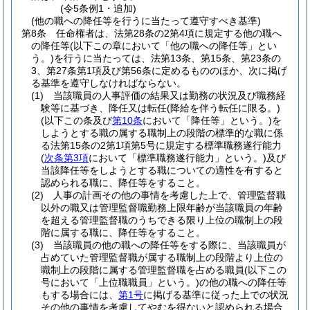
(令5条例1・追加)
(他の職への降任等を行うに当たって遵守すべき基準)
第8条
任命権者は、法第28条の2第4項に規定する他の職へ
の降任等
(以下この章において「他の職への降任等」とい
う。)
を行うに当たっては、法第13条、第15条、第23条の
3、第27条第1項及び第56条に定めるもののほか、次に掲げ
る基準を遵守しなければならない。
(1)
当該職員の人事評価の結果又は勤務の状況及び職務経
験等に基づき、降任又は転任
(降給を伴う転任に限る。)
(以下この条及び
第10条
において「降任等」という。)
を
しようとする職の属する職制上の段階の標準的な職に係
る法第15条の2第1項第5号に規定する標準職務遂行能力
(
次条第3項
において「標準職務遂行能力」という。)
及び
当該降任等をしようとする職についての適性を有すると
認められる職に、降任等をすること。
(2)
人事の計画その他の事情を考慮した上で、管理監督職
以外の職又は管理監督職勤務上限年齢が当該職員の年齢
を超える管理監督職のうちできる限り上位の職制上の段
階に属する職に、降任等をすること。
(3)
当該職員の他の職への降任等をする際に、当該職員が
占めていた管理監督職が属する職制上の段階より上位の
職制上の段階に属する管理監督職を占める職員
(以下この
号において「上位職職員」という。)
の他の職への降任等
もする場合には、
第1号
に掲げる基準に従った上での状況
その他の事情を考慮してやむを得ないと認められる場合