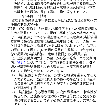
を除き、上位職職員の降任等をした職が属する職制上の
段階と同じ職制上の段階又は当該職制上の段階より下位
の職制上の段階に属する職に、降任等をすること。
(令5条例1・追加)
(管理監督職勤務上限年齢による降任等及び管理監督職への
任用の制限の特例)
第9条
任命権者は、他の職への降任等をすべき管理監督職を
占める職員について、次に掲げる事由があると認めるとき
は、当該職員が占める管理監督職に係る異動期間
(当該管理
監督職に係る管理監督職勤務上限年齢に達した日の翌日か
ら同日以後における最初の4月1日までの間をいう。以下こ
の章において同じ。)
の末日の翌日から起算して1年を超え
ない期間内
(当該期間内に定年退職日がある職員にあって
は、当該異動期間の末日の翌日から定年退職日までの期間
内。
第3項
において同じ。)
で当該異動期間を延長し、引き
続き当該管理監督職を占める職員に、当該管理監督職を占
めたまま勤務をさせることができる。
(1)
当該職務が高度の知識、技能又は経験を必要とするも
のであるため、当該職員の他の職への降任等により生ず
る欠員を容易に補充することができず公務の運営に著し
い支障が生ずること。
(2)
当該職務に係る勤務環境その他の勤務条件に特殊性が
あるため、当該職員の他の職への降任等による欠員を容
易に補充することができず公務の運営に著しい支障が生
ずること。