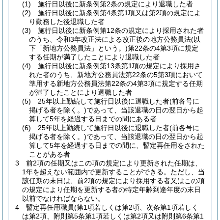
(1)
施行日以後に新条例第2条の規定により退職した者
(2)
施行日以後に新条例第4条第1項又は第2項の規定によ
り勤務した後退職した者
(3)
施行日以後に新条例第12条の規定により採用された者
のうち、令和3年改正法による改正後の地方公務員法
(以
下「新地方公務員法」という。)
第22条の4第3項に規定
する任期が満了したことにより退職した者
(4)
施行日以後に新条例第13条第1項の規定により採用さ
れた者のうち、新地方公務員法第22条の5第3項において
準用する新地方公務員法第22条の4第3項に規定する任期
が満了したことにより退職した者
(5)
25年以上勤続して施行日以後に退職した者
(前各号に
掲げる者を除く。)
であって、当該退職の日の翌日から起
算して5年を経過する日までの間にある者
(6)
25年以上勤続して施行日以後に退職した者
(前各号に
掲げる者を除く。)
であって、当該退職の日の翌日から起
算して5年を経過する日までの間に、暫定再任用をされた
ことがある者
3
前2項の任期又はこの項の規定により更新された任期は、
1年を超えない範囲内で更新することができる。
ただし、当
該任期の末日は、前2項の規定により採用する者又はこの項
の規定により任期を更新する者の特定年齢到達年度の末日
以前でなければならない。
4
暫定再任用職員
(第1項若しくは第2項、次条第1項若しく
は第2項、附則第5条第1項若しくは第2項又は附則第6条第1