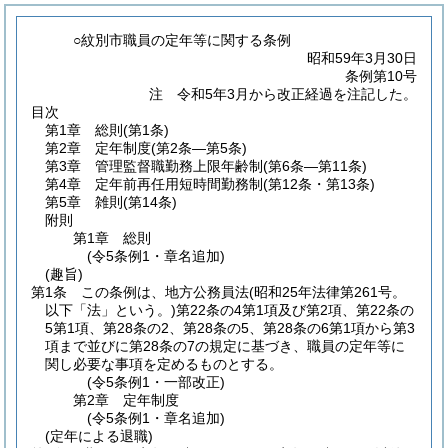
○紋別市職員の定年等に関する条例
昭和59年3月30日
条例第10号
注 令和5年3月から改正経過を注記した。
目次
第1章
総則
(第1条)
第2章
定年制度
(第2条―第5条)
第3章
管理監督職勤務上限年齢制
(第6条―第11条)
第4章
定年前再任用短時間勤務制
(第12条・第13条)
第5章
雑則
(第14条)
附則
第1章
総則
(令5条例1・章名追加)
(趣旨)
第1条
この条例は、地方公務員法
(昭和25年法律第261号。
以下「法」という。)
第22条の4第1項及び第2項、第22条の
5第1項、第28条の2、第28条の5、第28条の6第1項から第3
項まで並びに第28条の7の規定に基づき、職員の定年等に
関し必要な事項を定めるものとする。
(令5条例1・一部改正)
第2章
定年制度
(令5条例1・章名追加)
(定年による退職)