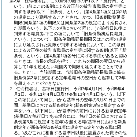
第2条
任命権者は、この条例の施行の日
(以下「施行日」と
いう。)
前にこの条例による改正前の紋別市職員の定年等に
関する条例
(以下「旧条例」という。)
第4条第1項又は第2項
の規定により勤務することとされ、かつ、旧条例勤務延長
期限
(同条第1項の期限又は同条第2項の規定により延長され
た期限をいう。以下この項において同じ。)
が施行日以後に
到来する職員
(以下この項において「旧条例勤務延長職員」
という。)
について、旧条例勤務延長期限又はこの項の規定
により延長された期限が到来する場合において、この条例
による改正後の紋別市職員の定年等に関する条例
(以下「新
条例」という。)
第4条第1項各号に掲げる事由があると認め
るときは、市長の承認を得て、これらの期限の翌日から起
算して1年を超えない範囲内で期限を延長することができ
る。
ただし、当該期限は、当該旧条例勤務延長職員に係る
旧条例第2条に規定する定年退職日の翌日から起算して3年
を超えることができない。
2
任命権者は、基準日
(施行日、令和7年4月1日、令和9年4
月1日、令和11年4月1日及び令和13年4月1日をいう。以下
この項において同じ。)
から基準日の翌年の3月31日までの
間、基準日における新条例定年
(新条例第3条に規定する定
年をいう。以下同じ。)
が基準日の前日における新条例定年
(基準日が施行日である場合には、施行日の前日における旧
条例第3条に規定する定年)
を超える職
(基準日における新条
例定年が新条例第3条第1項に規定する定年である職に限
る。)
及びこれに相当する基準日以後に設置された職その他