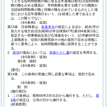
うとする短時間勤務の職に係る定年退職日相当日
(短時間勤
務の職を占める職員が、常時勤務を要する職でその職務が
当該短時間勤務の職と同種の職を占めているものとした場
合における定年退職日をいう。)
を経過した者であるとき
は、この限りでない。
(令5条例1・追加)
第13条
任命権者は、
前条本文
の規定によるほか、組合
(市が
加入する地方自治法
(昭和22年法律第67号)
第284条第1項に
規定する一部事務組合及び広域連合をいう。)
の年齢60年以
上退職者を、従前の勤務実績その他の規則で定める情報に
基づく選考により、短時間勤務の職に採用することができ
る。
2
前項
の場合においては、
前条ただし書
の規定を準用する。
(令5条例1・追加)
第5章
雑則
(令5条例1・追加)
(委任)
第14条
この条例の実施に関し必要な事項は、規則で定め
る。
(令5条例1・追加)
附
則
(施行期日)
1
この条例は、昭和60年3月31日から施行する。
ただし、
第
6条
の規定は、公布の日から施行する。
(経過措置)