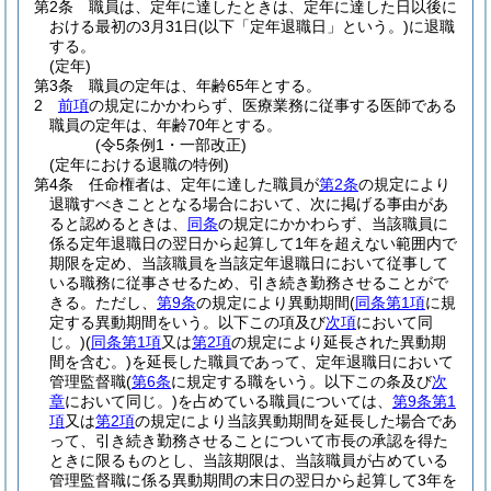
第2条
職員は、定年に達したときは、定年に達した日以後に
おける最初の3月31日
(以下「定年退職日」という。)
に退職
する。
(定年)
第3条
職員の定年は、年齢65年とする。
2
前項
の規定にかかわらず、医療業務に従事する医師である
職員の定年は、年齢70年とする。
(令5条例1・一部改正)
(定年における退職の特例)
第4条
任命権者は、定年に達した職員が
第2条
の規定により
退職すべきこととなる場合において、次に掲げる事由があ
ると認めるときは、
同条
の規定にかかわらず、当該職員に
係る定年退職日の翌日から起算して1年を超えない範囲内で
期限を定め、当該職員を当該定年退職日において従事して
いる職務に従事させるため、引き続き勤務させることがで
きる。
ただし、
第9条
の規定により異動期間
(
同条第1項
に規
定する異動期間をいう。以下この項及び
次項
において同
じ。)
(
同条第1項
又は
第2項
の規定により延長された異動期
間を含む。)
を延長した職員であって、定年退職日において
管理監督職
(
第6条
に規定する職をいう。以下この条及び
次
章
において同じ。)
を占めている職員については、
第9条第1
項
又は
第2項
の規定により当該異動期間を延長した場合であ
って、引き続き勤務させることについて市長の承認を得た
ときに限るものとし、当該期限は、当該職員が占めている
管理監督職に係る異動期間の末日の翌日から起算して3年を