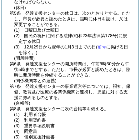
なければならない。
(休日)
第5条
発達支援センターの休日は、次のとおりとする。
ただ
し、市長が必要と認めたときは、臨時に休日を設け、又は
変更することができる。
(1)
日曜日及び土曜日
(2)
国民の祝日に関する法律
(昭和23年法律第178号)
に規
定する休日
(3)
12月29日から翌年の1月3日までの日
(
前号
に掲げる日
を除く。)
(開所時間)
第6条
発達支援センターの開所時間は、午前9時30分から午
後5時までとする。
ただし、市長が必要と認めたときは、臨
時に開所時間を伸縮することができる。
(関係機関等との連携)
第7条
発達支援センターの事業運営等については、福祉、保
健、教育及び医療の各関係機関と連携し、児童に対する支
援に努めるものとする。
(台帳等)
第8条
発達支援センターに次の台帳等を備える。
(1)
利用者台帳
(2)
利用契約書
(3)
重要事項説明書
(4)
同意書
(5)
個別支援計画書