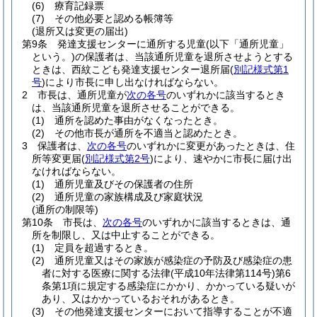
(6)
療育記録票
(7)
その他必要と認める帳簿等
(退所又は変更の届出)
第9条
発達支援センターに通所する児童
(以下「通所児童」
という。)
の保護者は、当該通所児童を退所させようとする
ときは、西紋こども発達支援センター退所届
(
別記様式第1
号
)
により市長に申し出なければならない。
2
市長は、通所児童が
次の各号
のいずれかに該当するとき
は、当該通所児童を退所させることができる。
(1)
通所を認めた事由がなくなったとき。
(2)
その他市長が通所を不適当と認めたとき。
3
保護者は、
次の各号
のいずれかに変更があったときは、住
所等変更届
(
別記様式第2号
)
により、速やかに市長に届け出
なければならない。
(1)
通所児童及びその保護者の住所
(2)
通所児童の家族構成及び家庭状況
(通所の制限等)
第10条
市長は、
次の各号
のいずれかに該当するときは、通
所を制限し、又は中止することができる。
(1)
定員を超過するとき。
(2)
通所児童又はその家族が感染症の予防及び感染症の患
者に対する医療に関する法律
(平成10年法律第114号)
第6
条第1項に規定する感染症にかかり、かかっている疑いが
あり、又はかかっているおそれがあるとき。
(3)
その他発達支援センターにおいて指導することが不適