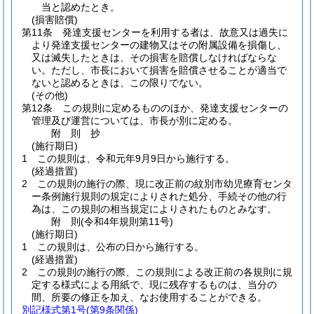
当と認めたとき。
(損害賠償)
第11条
発達支援センターを利用する者は、故意又は過失に
より発達支援センターの建物又はその附属設備を損傷し、
又は滅失したときは、その損害を賠償しなければならな
い。
ただし、市長において損害を賠償させることが適当で
ないと認めるときは、この限りでない。
(その他)
第12条
この規則に定めるもののほか、発達支援センターの
管理及び運営については、市長が別に定める。
附
則
抄
(施行期日)
1
この規則は、令和元年9月9日から施行する。
(経過措置)
2
この規則の施行の際、現に改正前の紋別市幼児療育センタ
ー条例施行規則の規定によりされた処分、手続その他の行
為は、この規則の相当規定によりされたものとみなす。
附
則
(令和4年
規則第11号)
(施行期日)
1
この規則は、公布の日から施行する。
(経過措置)
2
この規則の施行の際、この規則による改正前の各規則に規
定する様式による用紙で、現に残存するものは、当分の
間、所要の修正を加え、なお使用することができる。
別記様式第1号
(第9条関係)