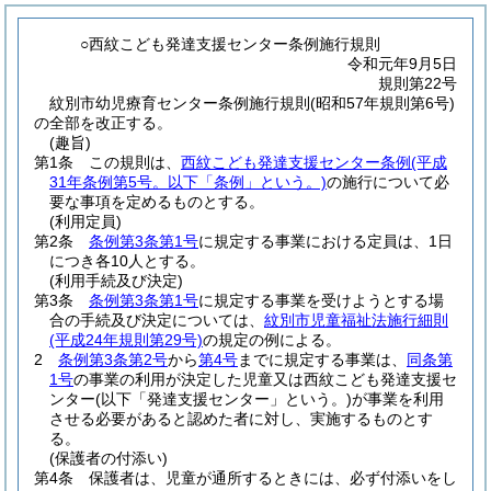
○西紋こども発達支援センター条例施行規則
令和元年9月5日
規則第22号
紋別市幼児療育センター条例施行規則(昭和57年規則第6号)
の全部を改正する。
(趣旨)
第1条
この規則は、
西紋こども発達支援センター条例
(平成
31年条例第5号。以下「条例」という。)
の施行について必
要な事項を定めるものとする。
(利用定員)
第2条
条例第3条第1号
に規定する事業における定員は、1日
につき各10人とする。
(利用手続及び決定)
第3条
条例第3条第1号
に規定する事業を受けようとする場
合の手続及び決定については、
紋別市児童福祉法施行細則
(平成24年規則第29号)
の規定の例による。
2
条例第3条第2号
から
第4号
までに規定する事業は、
同条第
1号
の事業の利用が決定した児童又は西紋こども発達支援セ
ンター
(以下「発達支援センター」という。)
が事業を利用
させる必要があると認めた者に対し、実施するものとす
る。
(保護者の付添い)
第4条
保護者は、児童が通所するときには、必ず付添いをし