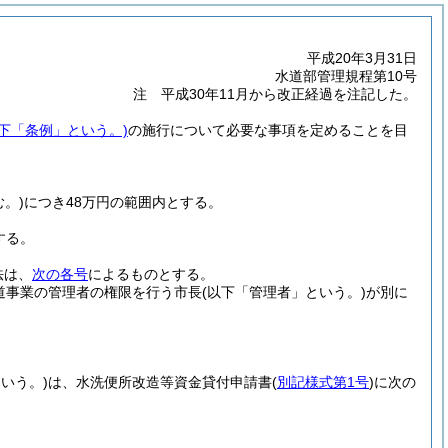
平成20年3月31日
水道部管理規程第10号
注 平成30年11月から改正経過を注記した。
以下「条例」という。)
の施行について必要な事項を定めることを目
。)
につき48万円の範囲内とする。
する。
法は、
次の各号
によるものとする。
道事業の管理者の権限を行う市長
(以下「管理者」という。)
が別に
いう。)
は、水洗便所改造等資金貸付申請書
(
別記様式第1号
)
に次の