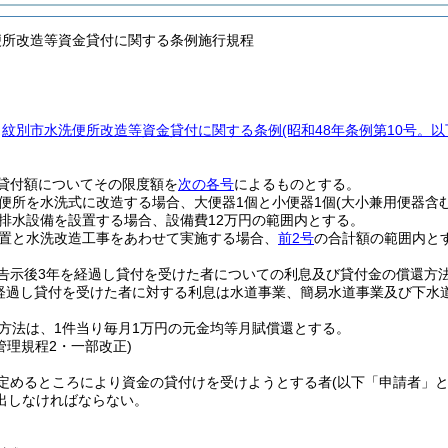
便所改造等資金貸付に関する条例施行規程
、
紋別市水洗便所改造等資金貸付に関する条例
(昭和48年条例第10号。
貸付額についてその限度額を
次の各号
によるものとする。
便所を水洗式に改造する場合、大便器1個と小便器1個
(大小兼用便器含む
排水設備を設置する場合、設備費12万円の範囲内とする。
置と水洗改造工事をあわせて実施する場合、
前2号
の合計額の範囲内と
告示後3年を経過し貸付を受けた者についての利息及び貸付金の償還方
経過し貸付を受けた者に対する利息は水道事業、簡易水道事業及び下水
方法は、1件当り毎月1万円の元金均等月賦償還とする。
管理規程2・一部改正)
定めるところにより資金の貸付けを受けようとする者
(以下「申請者」と
出しなければならない。