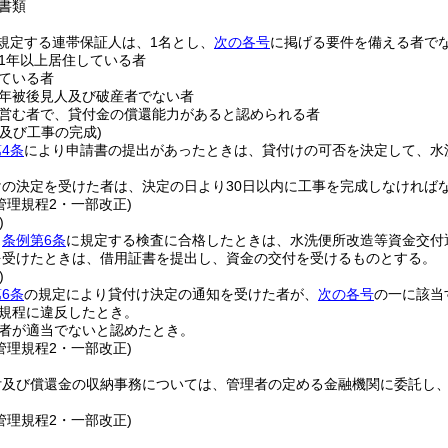
書類
規定する連帯保証人は、1名とし、
次の各号
に掲げる要件を備える者で
1年以上居住している者
ている者
年被後見人及び破産者でない者
営む者で、貸付金の償還能力があると認められる者
及び工事の完成)
4条
により申請書の提出があったときは、貸付けの可否を決定して、水
けの決定を受けた者は、決定の日より30日以内に工事を完成しなければ
管理規程2・一部改正)
)
、
条例第6条
に規定する検査に合格したときは、水洗便所改造等資金交付
を受けたときは、借用証書を提出し、資金の交付を受けるものとする。
)
6条
の規定により貸付け決定の通知を受けた者が、
次の各号
の一に該当
規程に違反したとき。
者が適当でないと認めたとき。
管理規程2・一部改正)
付及び償還金の収納事務については、管理者の定める金融機関に委託し
管理規程2・一部改正)