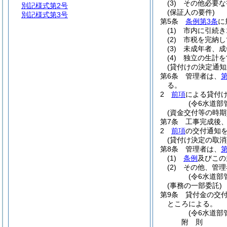
(3)
その他必要な
別記様式第2号
(保証人の要件)
別記様式第3号
第5条
条例第3条
に
(1)
市内に引続き
(2)
市税を完納し
(3)
未成年者、成
(4)
独立の生計を
(貸付けの決定通知
第6条
管理者は、
第
る。
2
前項
による貸付
(令6水道部
(資金交付等の時期
第7条
工事完成後
2
前項
の交付通知
(貸付け決定の取消
第8条
管理者は、
第
(1)
条例
及びこの
(2)
その他、管理
(令6水道部
(事務の一部委託)
第9条
貸付金の交
ところによる。
(令6水道部
附
則