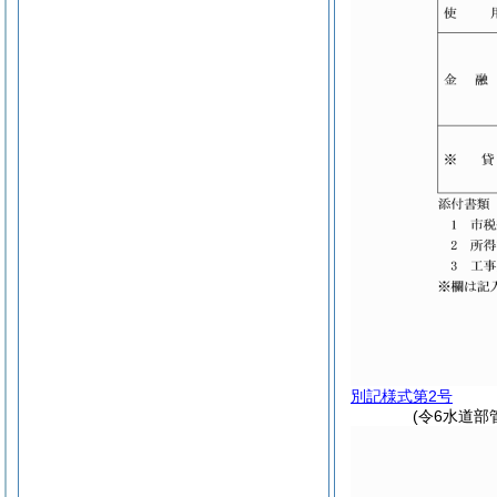
別記様式第2号
(令6水道部