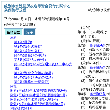
紋別市水洗便所改造等資金貸付に関する
条例施行規程
○紋別市水洗
平成20年3月31日 水道部管理規程第10号
(令和6年4月1日施行)
(目的)
第1条
この規程は
条項目次
沿革
的とする。
本則
(貸付の限度)
第1条
(目的)
第2条
条例第4条
の
第2条
(貸付の限度)
(1)
既設のくみ取
第3条
(貸付の条件)
(2)
既存の家屋に
第4条
(借受けの申請)
(3)
排水設備の設
第5条
(保証人の要件)
(貸付の条件)
第6条
(貸付けの決定通知及び工事の完
第3条
条例第5条
の
成)
(1)
告示後3年を
第7条
(資金交付等の時期)
定める。
第8条
(貸付け決定の取消)
(2)
貸付金の償還
第9条
(事務の一部委託)
(令6水道部
附則
(借受けの申請)
附則
(平成21年水道部管理規程第2号)
第4条
条例第7条
の
附則
(平成30年水道部管理規程第1号)
書類を添付して提
附則
(令和4年水道部告示第3号)
(1)
納税証明書
附則
(令和6年水道部管理規程第2号)
(2)
所得証明書
別記様式第1号