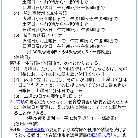
土曜日 午前9時から午後9時まで
日曜日及び休日 午前9時から午後5時まで
(4)
紋別市渚滑地区体育館
火曜日から金曜日まで 午後1時から午後9時まで
土曜日 午前9時から午後9時まで
日曜日及び休日 午前9時から午後5時まで
(5)
紋別市落石アリーナ
火曜日から土曜日まで 午前9時から午後9時まで
日曜日及び休日 午前9時から午後5時まで
(平30教委規則8・令4教委規則5・一部改正)
(休館日)
第3条
体育館の休館日は、次のとおりとする。
(1)
月曜日。ただし、その日が休日に当たるときは、その
日後においてその日に最も近い休日でない日
(2)
休日の翌日。ただし、その日が日曜日、土曜日又は休
日に当たるときは、その日後においてその日に最も近い
日曜日、土曜日又は休日でない日
(3)
12月29日から翌年1月3日まで
2
前項
の規定にかかわらず、教育委員会が必要と認めたとき
は、休館日を変更し、又は臨時に休館し、若しくは開館す
ることができる。
(平29教委規則10・平30教委規則8・一部改正)
(使用の申請)
第4条
条例第3条
の規定により体育館の使用の承認を受けよ
うとする者は、体育館使用承認申請書
(
別記様式第1号
。以