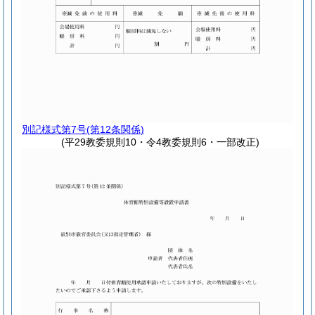
別記様式第7号
(第12条関係)
(平29教委規則10・令4教委規則6・一部改正)