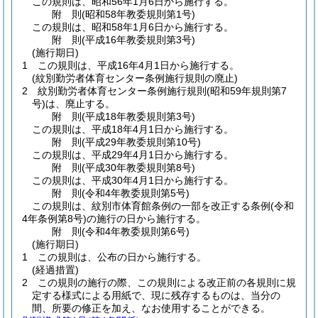
この規則は、昭和56年1月6日から施行する。
附
則
(昭和58年
教委規則第1号)
この規則は、昭和58年1月6日から施行する。
附
則
(平成16年
教委規則第3号)
(施行期日)
1
この規則は、平成16年4月1日から施行する。
(紋別勤労者体育センター条例施行規則の廃止)
2
紋別勤労者体育センター条例施行規則
(昭和59年規則第7
号)
は、廃止する。
附
則
(平成18年
教委規則第3号)
この規則は、平成18年4月1日から施行する。
附
則
(平成29年
教委規則第10号)
この規則は、平成29年4月1日から施行する。
附
則
(平成30年
教委規則第8号)
この規則は、平成30年4月1日から施行する。
附
則
(令和4年
教委規則第5号)
この規則は、紋別市体育館条例の一部を改正する条例
(令和
4年条例第8号)
の施行の日から施行する。
附
則
(令和4年
教委規則第6号)
(施行期日)
1
この規則は、公布の日から施行する。
(経過措置)
2
この規則の施行の際、この規則による改正前の各規則に規
定する様式による用紙で、現に残存するものは、当分の
間、所要の修正を加え、なお使用することができる。