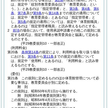
館の管理を行わせる場合は、
第2条
の規定の適用について
は、規定中「紋別市教育委員会
(以下「教育委員会」とい
う。)
」とあるのは「指定管理者」と、
第3条
、
第4条
、
第6
条
、
第7条
及び
第9条
から
第14条
までの規定の適用について
は、規定中「教育委員会」とあるのは「指定管理者」と
し、
第5条
の規定の適用については、規定中「体育館職員」
とあるのは「指定管理者職員」と読み替えるものとする。
2
前項
の場合において、使用承認申請書その他この規則に規
定する様式は、指定管理者が教育委員会と協議して定める
ものとする。
(平29教委規則10・一部改正)
(利用料金)
第20条
条例第14条
の規定により、利用料金を取り扱う場合
における、
第9条
から
第11条
までの規定の適用について
は、規定中「使用料」とあるのは、「利用料金」と読み替
えるものとする。
(平29教委規則10・一部改正)
(委任)
第21条
この規則に定めるもののほか体育館管理について必
要な事項は、教育委員会が別に定める。
附
則
この規則は、昭和50年6月1日から施行する。
附
則
(昭和54年
教委規則第1号)
この規則は、昭和54年4月1日から施行する。
附
則
(昭和56年
教委規則第1号)