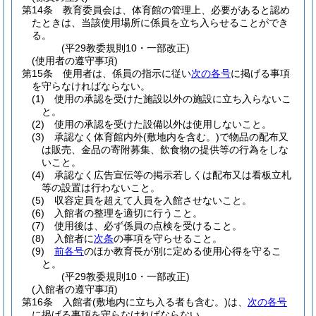
第14条
教育委員会は、体育館の管理上、必要があると認め
たときは、当該使用場所に係員を立ち入らせることができ
る。
(平29教委規則10・一部改正)
(使用者の遵守事項)
第15条
使用者は、係員の指示に従い
次の各号
に掲げる事項
を守らなければならない。
(1)
使用の承認を受けた施設以外の施設に立ち入らないこ
と。
(2)
使用の承認を受けた設備以外は使用しないこと。
(3)
承認なく体育館内外
(敷地内を含む。)
で物品の配布又
は販売、金品の寄附募集、飲食物の提供等の行為をしな
いこと。
(4)
承認なく広告宣伝等の掲示若しくは配布又は看板立札
等の設置は行わないこと。
(5)
収容定員を超えて人員を入館させないこと。
(6)
入館者の整理を適切に行うこと。
(7)
使用後は、必ず係員の点検を受けること。
(8)
入館者に
次条
の事項を守らせること。
(9)
前各号
のほか教育長が別に定める使用心得を守るこ
と。
(平29教委規則10・一部改正)
(入館者の遵守事項)
第16条
入館者
(敷地内に立ち入る者も含む。)
は、
次の各号
に掲げる事項を守らなければならない。