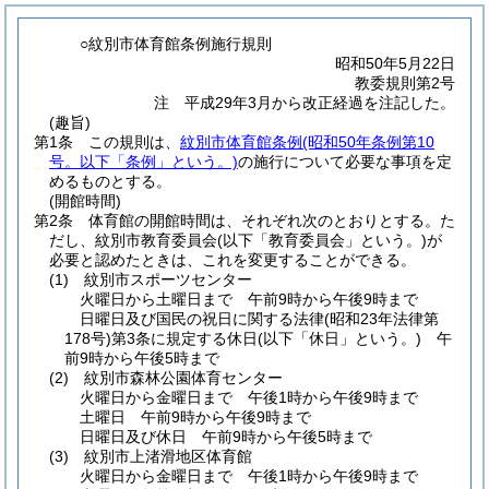
○紋別市体育館条例施行規則
昭和50年5月22日
教委規則第2号
注 平成29年3月から改正経過を注記した。
(趣旨)
第1条
この規則は、
紋別市体育館条例
(昭和50年条例第10
号。以下「条例」という。)
の施行について必要な事項を定
めるものとする。
(開館時間)
第2条
体育館の開館時間は、それぞれ次のとおりとする。
た
だし、紋別市教育委員会
(以下「教育委員会」という。)
が
必要と認めたときは、これを変更することができる。
(1)
紋別市スポーツセンター
火曜日から土曜日まで 午前9時から午後9時まで
日曜日及び国民の祝日に関する法律
(昭和23年法律第
178号)
第3条に規定する休日
(以下「休日」という。)
午
前9時から午後5時まで
(2)
紋別市森林公園体育センター
火曜日から金曜日まで 午後1時から午後9時まで
土曜日 午前9時から午後9時まで
日曜日及び休日 午前9時から午後5時まで
(3)
紋別市上渚滑地区体育館
火曜日から金曜日まで 午後1時から午後9時まで