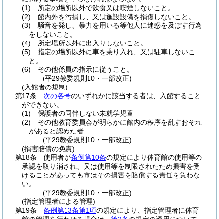
(1)
所定の場所以外で飲食又は喫煙しないこと。
(2)
館内外を汚損し、又は施設設備を損傷しないこと。
(3)
騒音を発し、暴力を用いる等他人に迷惑を及ぼす行為
をしないこと。
(4)
所定場所以外に出入りしないこと。
(5)
指定の場所以外に車を乗り入れ、又は駐車しないこ
と。
(6)
その他係員の指示に従うこと。
(平29教委規則10・一部改正)
(入館者の規制)
第17条
次の各号
のいずれかに該当する者は、入館すること
ができない。
(1)
保護者の同伴しない未就学児童
(2)
その他教育委員会が明らかに館内の秩序を乱すおそれ
があると認めた者
(平29教委規則10・一部改正)
(損害賠償の免責)
第18条
使用者が
条例第10条
の規定により体育館の使用等の
承認を取り消され、又は使用等を制限されたため損害を受
けることがあっても市はその損害を賠償する責任を負わな
い。
(平29教委規則10・一部改正)
(指定管理者による管理)
第19条
条例第13条第1項
の規定により、指定管理者に体育