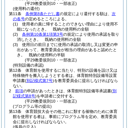
(平29教委規則10・一部改正)
(使用料の還付)
第11条
条例第8条ただし書
の規定により還付する額は、
次
の各号
の定めるところによる。
(1)
使用者の責に帰することのできない理由により使用不
能になったとき。
既納の使用料の全額
(2)
条例第10条第1項第3号
の規定により使用の承認を取り
消したとき。
既納の使用料の全額
(3)
使用日の前日までに使用の承認の取消し又は変更の申
出があって、教育委員会が相当の理由があると認めたと
き。
既納の使用料の半額
(平29教委規則10・一部改正)
(特別設備の承認)
第12条
体育館を使用するに当たり、特別の設備を設け又は
特殊物件を搬入しようとする者は、体育館特別設備等設置
申請書
(
別記様式第7号
)
を教育委員会に提出しなければなら
ない。
2
前項
の申請があったときは、体育館特別設備等承認書
(
別
記様式第8号
)
を申請者に交付する。
(平29教委規則10・一部改正)
(プログラム等の提出)
第13条
体育競技大会その他これに類する催物のために体育
館を使用する者は、事前にプログラム等を定め、教育委員
会に提出しなければならない。
(係員の立入)