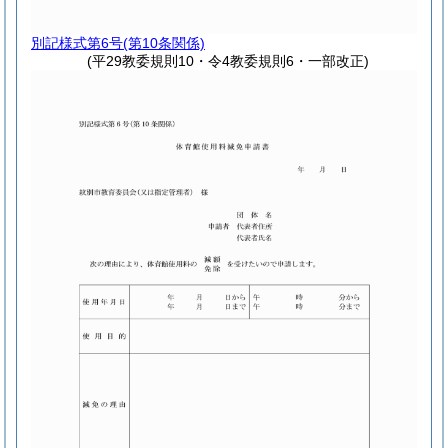
別記様式第6号
(第10条関係)
(平29教委規則10・令4教委規則6・一部改正)