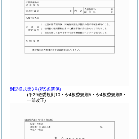
別記様式第3号
(第5条関係)
(平29教委規則10・令4教委規則5・令4教委規則6・
一部改正)