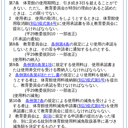
第7条
体育館の使用期間は、引き続き3日を超えることがで
きない。
ただし、教育委員会が特別の理由があると認めた
ときは、この限りでない。
2
使用者は、使用の取消しをしようとするときは、体育館使
用取消願
(
別記様式第4号
)
に使用承認書を添え教育委員会に
提出しなければならない。
(平29教委規則10・一部改正)
(不承認の通知)
第8条
教育委員会は、
条例第4条
の規定により使用の承認を
しないときは、その旨を申請者に通知するものとする。
(平29教委規則10・一部改正)
(使用料の納入)
第9条
条例第6条第1項
に規定する使用料は、使用承認書ま
たは使用券交付を受ける際納入しなければならない。
2
条例第6条第4項ただし書
の規定により使用料を後納しよ
うとする者は、体育館使用料後納願
(
別記様式第5号
)
を提出
し、教育委員会の承認を受けなければならない。
(平29教委規則10・一部改正)
(使用料の減免)
第10条
条例第7条
の規定による使用料の減免を受けようと
する者は、体育館使用料減免申請書
(
別記様式第6号
)
を使用
承認書に添えて教育委員会に提出しなければならない。
2
教育委員会は、
前項
に規定する申請書の提出があった場
合、別に定める紋別市体育館使用料減免取扱基準に基づき
減免額を決定するものとする。