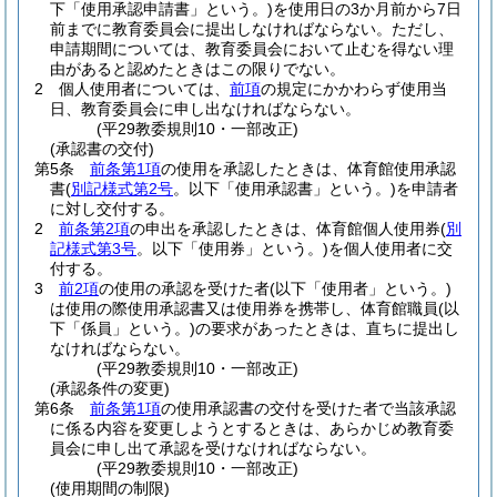
下「使用承認申請書」という。)
を使用日の3か月前から7日
前までに教育委員会に提出しなければならない。
ただし、
申請期間については、教育委員会において止むを得ない理
由があると認めたときはこの限りでない。
2
個人使用者については、
前項
の規定にかかわらず使用当
日、教育委員会に申し出なければならない。
(平29教委規則10・一部改正)
(承認書の交付)
第5条
前条第1項
の使用を承認したときは、体育館使用承認
書
(
別記様式第2号
。以下「使用承認書」という。)
を申請者
に対し交付する。
2
前条第2項
の申出を承認したときは、体育館個人使用券
(
別
記様式第3号
。以下「使用券」という。)
を個人使用者に交
付する。
3
前2項
の使用の承認を受けた者
(以下「使用者」という。)
は使用の際使用承認書又は使用券を携帯し、体育館職員
(以
下「係員」という。)
の要求があったときは、直ちに提出し
なければならない。
(平29教委規則10・一部改正)
(承認条件の変更)
第6条
前条第1項
の使用承認書の交付を受けた者で当該承認
に係る内容を変更しようとするときは、あらかじめ教育委
員会に申し出て承認を受けなければならない。
(平29教委規則10・一部改正)
(使用期間の制限)