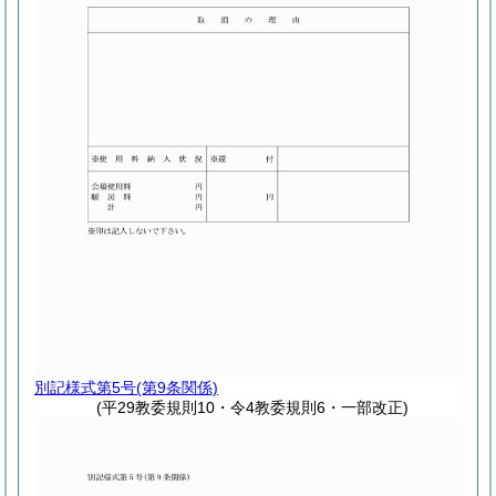
別記様式第5号
(第9条関係)
(平29教委規則10・令4教委規則6・一部改正)