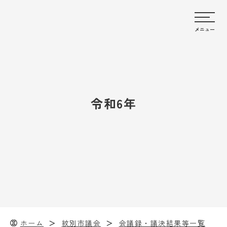
メニュー
令和6年
ホーム
紋別市議会
会議録・議決結果等一覧