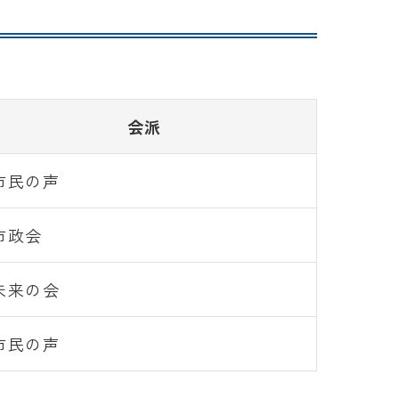
会派
市民の声
市政会
未来の会
市民の声