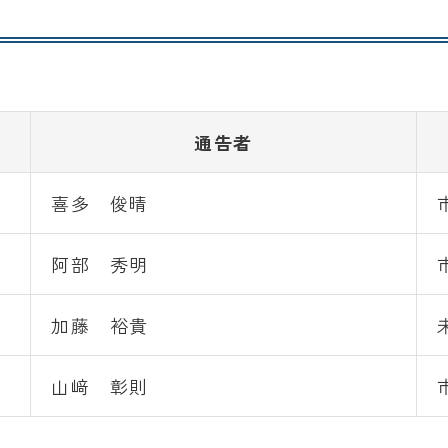
通告者
喜多 俊晴
阿部 秀明
加藤 裕貴
山﨑 彰則