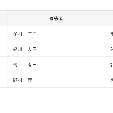
通告者
保村 幸二
梶川 友子
橘 有三
野村 淳一