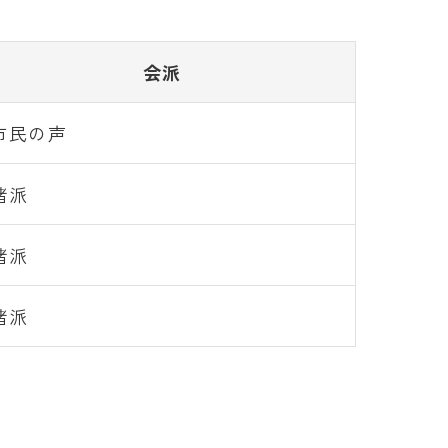
会派
市民の声
諸派
諸派
諸派