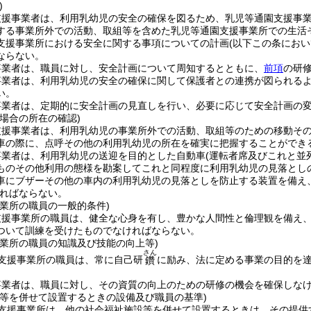
)
支援事業者は、利用乳幼児の安全の確保を図るため、乳児等通園支援事
する事業所外での活動、取組等を含めた乳児等通園支援事業所での生活
支援事業所における安全に関する事項についての計画
(以下この条にお
ならない。
事業者は、職員に対し、安全計画について周知するとともに、
前項
の研
事業者は、利用乳幼児の安全の確保に関して保護者との連携が図られる
い。
事業者は、定期的に安全計画の見直しを行い、必要に応じて安全計画の
場合の所在の確認)
支援事業者は、利用乳幼児の事業所外での活動、取組等のための移動そ
車の際に、点呼その他の利用乳幼児の所在を確実に把握することができ
事業者は、利用乳幼児の送迎を目的とした自動車
(運転者席及びこれと並
ものその他利用の態様を勘案してこれと同程度に利用乳幼児の見落とし
車にブザーその他の車内の利用乳幼児の見落としを防止する装置を備え
ればならない。
事業所の職員の一般的条件)
支援事業所の職員は、健全な心身を有し、豊かな人間性と倫理観を備え
ついて訓練を受けたものでなければならない。
事業所の職員の知識及び技能の向上等)
さん
支援事業所の職員は、常に自己研
に励み、法に定める事業の目的を
鑽
事業者は、職員に対し、その資質の向上のための研修の機会を確保しな
設等を併せて設置するときの設備及び職員の基準)
支援事業所は、他の社会福祉施設等を併せて設置するときは、その提供