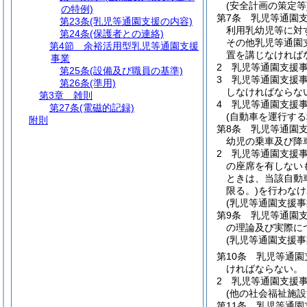
(安全計画の策定等
の特例)
第7条
乳児等通園
第23条
(乳児等通園支援の内容)
利用乳幼児等に対
第24条
(保護者との連絡)
その他乳児等通園
第4節
余裕活用型乳児等通園支援
置を講じなければ
事業
2
乳児等通園支援
第25条
(設備及び職員の基準)
3
乳児等通園支援
第26条
(準用)
しなければならな
第3章
雑則
4
乳児等通園支援
第27条
(電磁的記録)
(自動車を運行する
附則
第8条
乳児等通園
幼児の乗車及び降
2
乳児等通園支援
の座席を有しない
ときは、当該自動
限る。)
を行わなけ
(乳児等通園支援
第9条
乳児等通園
の理論及び実際に
(乳児等通園支援
第10条
乳児等通園
ければならない。
2
乳児等通園支援
(他の社会福祉施
第11条
乳児等通園