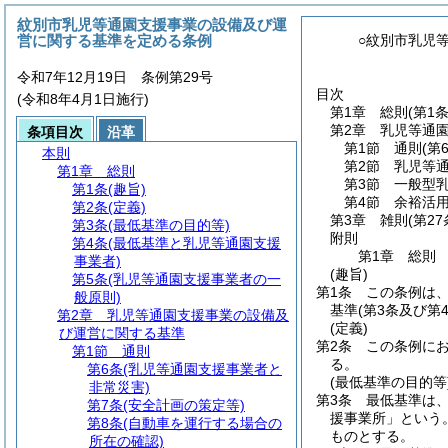
紋別市乳児等通園支援事業の設備及び運
営に関する基準を定める条例
○紋別市乳児
令和7年12月19日 条例第29号
目次
(令和8年4月1日施行)
第1章
総則
(第1
第2章
乳児等通
条項目次
沿革
第1節
通則
(第
本則
第2節
乳児等
第1章
総則
第3節
一般型
第1条
(趣旨)
第4節
余裕活
第2条
(定義)
第3章
雑則
(第27
第3条
(最低基準の目的等)
附則
第4条
(最低基準と乳児等通園支援
第1章
総則
事業者)
(趣旨)
第5条
(乳児等通園支援事業者の一
第1条
この条例は
般原則)
基準
(第3条及び第
第2章
乳児等通園支援事業の設備及
(定義)
び運営に関する基準
第2条
この条例に
第1節
通則
る。
第6条
(乳児等通園支援事業者と
(最低基準の目的等
非常災害)
第3条
最低基準は
第7条
(安全計画の策定等)
援事業所」という。
第8条
(自動車を運行する場合の
ものとする。
所在の確認)