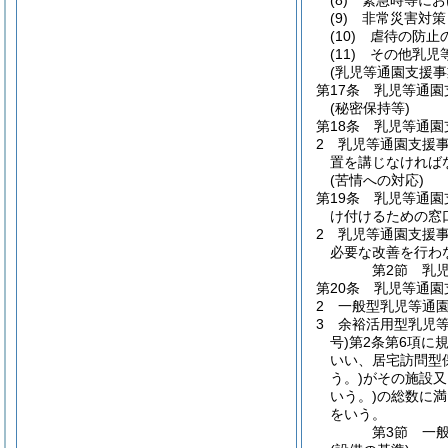
(8)
緊急時等にお
(9)
非常災害対策
(10)
虐待の防止
(11)
その他乳児
(乳児等通園支援事
第17条
乳児等通園
(秘密保持等)
第18条
乳児等通園
2
乳児等通園支援
置を講じなければ
(苦情への対応)
第19条
乳児等通園
け付けるための窓
2
乳児等通園支援
必要な改善を行わ
第2節
乳
第20条
乳児等通園
2
一般型乳児等通
3
余裕活用型乳児
号)
第2条第6項に
いい、居宅訪問型
う。)
がその施設又
いう。)
の総数に満
をいう。
第3節
一