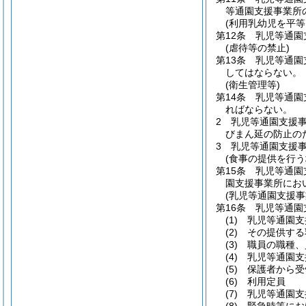
等通園支援事業所
(利用乳幼児を平等
第12条
乳児等通園
(虐待等の禁止)
第13条
乳児等通園
してはならない。
(衛生管理等)
第14条
乳児等通園
ればならない。
2
乳児等通園支援
びまん延の防止の
3
乳児等通園支援
(食事の提供を行う
第15条
乳児等通園
園支援事業所にお
(乳児等通園支援事
第16条
乳児等通園
(1)
乳児等通園支
(2)
その提供する
(3)
職員の職種、
(4)
乳児等通園支
(5)
保護者から受
(6)
利用定員
(7)
乳児等通園支