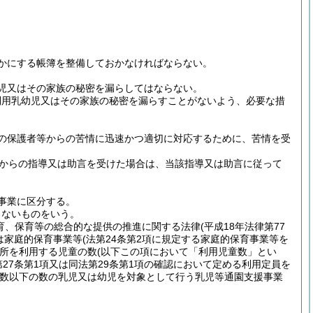
かにする帳簿を整備しておかなければならない。
児又はその家族の秘密を漏らしてはならない。
利用乳幼児又はその家族の秘密を漏らすことがないよう、必要な措
の保護者等からの苦情に迅速かつ適切に対応するために、苦情を受
からの指導又は助言を受けた場合は、当該指導又は助言に従って
事業に区分する。
しないものをいう。
育、保育等の総合的な提供の推進に関する法律
(平成18年法律第77
は家庭的保育事業等
(法第24条第2項に規定する家庭的保育事業等を
所を利用する児童の数
(以下この項において「利用児童数」とい
第27条第1項又は同法第29条第1項の確認において定める利用定員を
数以下の数の乳児又は幼児を対象として行う乳児等通園支援事業