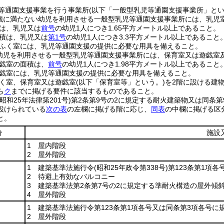
等通園支援事業を行う事業所
(以下「一般型乳児等通園支援事業所」とい
歳に満たない幼児を利用させる一般型乳児等通園支援事業所には、乳児
は、乳児又は
前号
の幼児1人につき1.65平方メートル以上であること。
積は、乳児又は
第1号
の幼児1人につき3.3平方メートル以上であること
ふく室には、乳児等通園支援の提供に必要な用具を備えること。
幼児を利用させる一般型乳児等通園支援事業所には、保育室又は遊戯室
戯室の面積は、
前号
の幼児1人につき1.98平方メートル以上であること
戯室には、乳児等通園支援の提供に必要な用具を備えること。
く室、保育室又は遊戯室
(以下「保育室等」という。)
を2階に設ける建
ら
ク
までに掲げる要件に該当するものであること。
(昭和25年法律第201号)
第2条第9号の2に規定する耐火建築物又は同条
設けられている
次の表
の左欄に掲げる階に応じ、
同表
の中欄に掲げる区
と。
分
施設
1 屋内階段
2 屋外階段
1 建築基準法施行令
(昭和25年政令第338号)
第123条第1項
2 待避上有効なバルコニー
3 建築基準法第2条第7号の2に規定する準耐火構造の屋外傾
4 屋外階段
1 建築基準法施行令第123条第1項各号又は同条第3項各号に
2 屋外階段