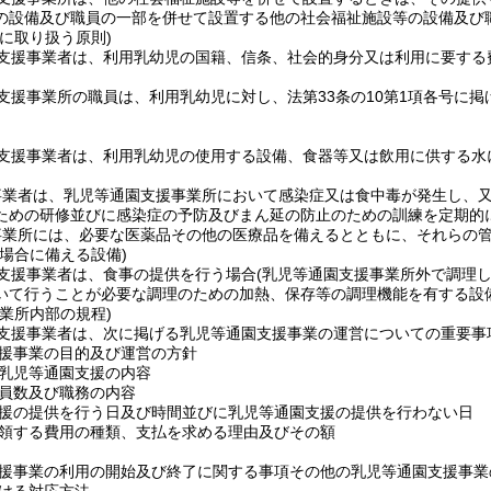
の設備及び職員の一部を併せて設置する他の社会福祉施設等の設備及び
に取り扱う原則)
支援事業者は、利用乳幼児の国籍、信条、社会的身分又は利用に要する
支援事業所の職員は、利用乳幼児に対し、法第33条の10第1項各号に
支援事業者は、利用乳幼児の使用する設備、食器等又は飲用に供する水
事業者は、乳児等通園支援事業所において感染症又は食中毒が発生し、
ための研修並びに感染症の予防及びまん延の防止のための訓練を定期的
事業所には、必要な医薬品その他の医療品を備えるとともに、それらの
場合に備える設備)
支援事業者は、食事の提供を行う場合
(乳児等通園支援事業所外で調理
いて行うことが必要な調理のための加熱、保存等の調理機能を有する設
業所内部の規程)
支援事業者は、次に掲げる乳児等通園支援事業の運営についての重要事
援事業の目的及び運営の方針
乳児等通園支援の内容
員数及び職務の内容
援の提供を行う日及び時間並びに乳児等通園支援の提供を行わない日
領する費用の種類、支払を求める理由及びその額
援事業の利用の開始及び終了に関する事項その他の乳児等通園支援事業