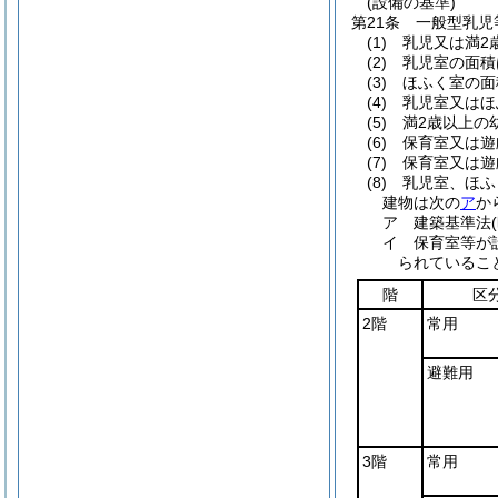
(設備の基準)
第21条
一般型乳児
(1)
乳児又は満2
(2)
乳児室の面積
(3)
ほふく室の面
(4)
乳児室又はほ
(5)
満2歳以上の
(6)
保育室又は遊
(7)
保育室又は遊
(8)
乳児室、ほふ
建物は次の
ア
か
ア
建築基準法
イ
保育室等が
られているこ
階
区
2階
常用
避難用
3階
常用