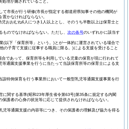
炎処理が施されていること。
して市長が行う研修
(市長が指定する都道府県知事その他の機関が
を置かなければならない。
幼児おおむね6人につき1人以上とし、そのうち半数以上は保育士と
るものでなければならない。
ただし、
次の各号
のいずれかに該当す
。
業
(以下「保育所等」という。)
とが一体的に運営されている場合で
の他の子育て支援に従事する職員に限る。)
による支援を受けること
。
場合であって、保育所等を利用している児童の保育が現に行われて
児等通園支援事業を行うに当たって当該保育所等の保育士による支
、当該特例保育を行う事業所において一般型乳児等通園支援事業を行
営に関する基準
(昭和23年厚生省令第63号)
第35条に規定する内閣
の保護者の心身の状況等に応じて提供されなければならない。
乳児等通園支援の内容等につき、その保護者の理解及び協力を得る