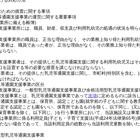
ける対応方法
のための措置に関する事項
等通園支援事業の運営に関する重要事項
業所に備える帳簿)
支援事業所には、職員、財産、収支及び利用乳幼児の処遇の状況を明ら
支援事業所の職員は、正当な理由がなく、その業務上知り得た利用乳幼
事業者は、職員であった者が、正当な理由がなく、その業務上知り得た
ならない。
支援事業者は、その提供した乳児等通園支援に関する利用乳幼児又はそ
口を設置する等の必要な措置を講じなければならない。
事業者は、その提供した乳児等通園支援に関し、市町村
(特別区を含む。)
なければならない。
児等通園支援事業の区分
支援事業は、一般型乳児等通園支援事業及び余裕活用型乳児等通園支援
園支援事業とは、乳児等通園支援事業であって
次項
に定めるものに該当
等通園支援事業とは、保育所、認定こども園
(就学前の子どもに関する教
規定する認定こども園をいい、保育所であるものを除く。以下同じ。)
又
保育事業を除く。以下同じ。)
を行う事業所において、当該施設又は事業
は事業所に係る利用定員
(子ども・子育て支援法
(平成24年法律第65号)
たない場合であって、当該利用定員の総数から当該利用児童数を除いた
般型乳児等通園支援事業