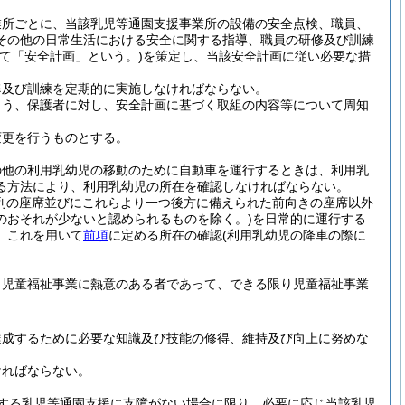
業所ごとに、当該乳児等通園支援事業所の設備の安全点検、職員、
その他の日常生活における安全に関する指導、職員の研修及び訓練
いて「安全計画」という。)
を策定し、当該安全計画に従い必要な措
修及び訓練を定期的に実施しなければならない。
よう、保護者に対し、安全計画に基づく取組の内容等について周知
変更を行うものとする。
の他の利用乳幼児の移動のために自動車を運行するときは、利用乳
る方法により、利用乳幼児の所在を確認しなければならない。
列の座席並びにこれらより一つ後方に備えられた前向きの座席以外
のおそれが少ないと認められるものを除く。)
を日常的に運行する
、これを用いて
前項
に定める所在の確認
(利用乳幼児の降車の際に
、児童福祉事業に熱意のある者であって、できる限り児童福祉事業
達成するために必要な知識及び技能の修得、維持及び向上に努めな
ければならない。
する乳児等通園支援に支障がない場合に限り、必要に応じ当該乳児