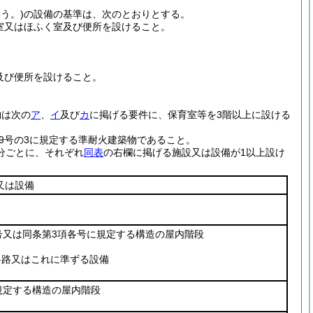
う。)
の設備の基準は、次のとおりとする。
室又はほふく室及び便所を設けること。
。
及び便所を設けること。
。
物は次の
ア
、
イ
及び
カ
に掲げる要件に、保育室等を3階以上に設ける
第9号の3に規定する準耐火建築物であること。
分ごとに、それぞれ
同表
の右欄に掲げる施設又は設備が1以上設け
又は設備
各号又は同条第3項各号に規定する構造の屋内階段
斜路又はこれに準ずる設備
規定する構造の屋内階段