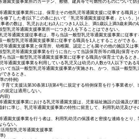
等通園支援事業所のカーテン、敷物、建具等で可燃性のものについて防
等通園支援事業所には、保育士その他乳児等通園支援に従事する職員と
を修了した者
(以下この条において「乳児等通園支援従事者」という。)
事者の数は、乳児おおむね3人につき1人以上、満1歳以上満3歳未満の
般型乳児等通園支援事業所一につき2人を下ることはできない。
乳児等通園支援従事者は、専ら当該一般型乳児等通園支援事業に従事す
該一般型乳児等通園支援事業に従事する職員を1人とすることができる
児等通園支援事業と保育所、幼稚園、認定こども園その他の施設又は事
般型乳児等通園支援事業を行うに当たって当該保育所等の職員
(保育そ
専ら当該一般型乳児等通園支援事業に従事する職員が保育士であるとき
児等通園支援事業を利用している乳児又は幼児の人数が3人以下である
おいて当該一般型乳児等通園支援事業が実施され、かつ、当該一般型乳
ができるとき。
準の特例)
・子育て支援法第30条第1項第4号に規定する特例保育を行う事業者が
条
の規定は適用しない。
内容)
等通園支援事業における乳児等通園支援は、児童福祉施設の設備及び運
指針に準じ、乳児等通園支援事業の特性に留意して、利用乳幼児及びそ
等通園支援事業を行う者は、利用乳幼児の保護者と密接な連絡をとり、
ならない。
裕活用型乳児等通園支援事業
準)