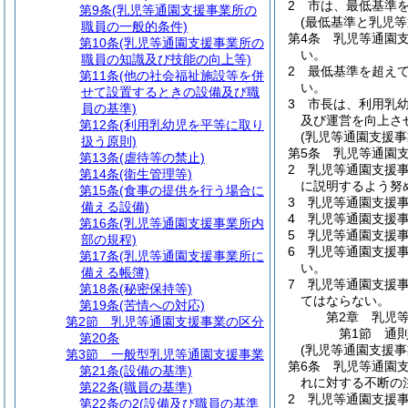
2
市は、最低基準
第9条
(乳児等通園支援事業所の
(最低基準と乳児等
職員の一般的条件)
第4条
乳児等通園
第10条
(乳児等通園支援事業所の
い。
職員の知識及び技能の向上等)
2
最低基準を超え
第11条
(他の社会福祉施設等を併
い。
せて設置するときの設備及び職
3
市長は、利用乳
員の基準)
及び運営を向上さ
第12条
(利用乳幼児を平等に取り
(乳児等通園支援事
扱う原則)
第5条
乳児等通園
第13条
(虐待等の禁止)
2
乳児等通園支援
第14条
(衛生管理等)
に説明するよう努
第15条
(食事の提供を行う場合に
3
乳児等通園支援
備える設備)
4
乳児等通園支援
第16条
(乳児等通園支援事業所内
5
乳児等通園支援
部の規程)
6
乳児等通園支援
第17条
(乳児等通園支援事業所に
い。
備える帳簿)
7
乳児等通園支援
第18条
(秘密保持等)
てはならない。
第19条
(苦情への対応)
第2章
乳児
第2節
乳児等通園支援事業の区分
第1節
通
第20条
(乳児等通園支援事
第3節
一般型乳児等通園支援事業
第6条
乳児等通園
第21条
(設備の基準)
れに対する不断の
第22条
(職員の基準)
2
乳児等通園支援
第22条の2
(設備及び職員の基準