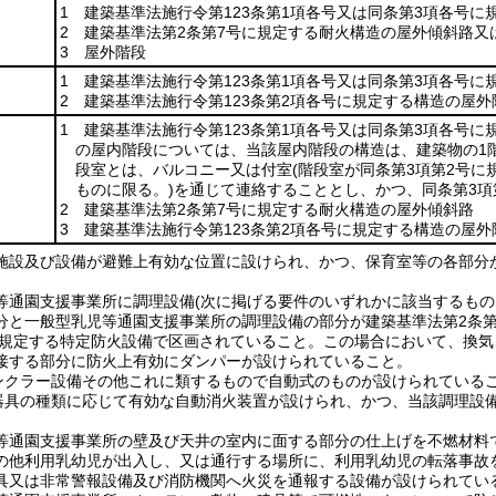
1 建築基準法施行令第123条第1項各号又は同条第3項各号に
2 建築基準法第2条第7号に規定する耐火構造の屋外傾斜路又
3 屋外階段
1 建築基準法施行令第123条第1項各号又は同条第3項各号に
2 建築基準法施行令第123条第2項各号に規定する構造の屋外
1 建築基準法施行令第123条第1項各号又は同条第3項各号に
の屋内階段については、当該屋内階段の構造は、建築物の1
段室とは、バルコニー又は付室
(階段室が同条第3項第2号
ものに限る。)
を通じて連絡することとし、かつ、同条第3項第
2 建築基準法第2条第7号に規定する耐火構造の屋外傾斜路
3 建築基準法施行令第123条第2項各号に規定する構造の屋外
施設及び設備が避難上有効な位置に設けられ、かつ、保育室等の各部分
等通園支援事業所に調理設備
(次に掲げる要件のいずれかに該当するも
分と一般型乳児等通園支援事業所の調理設備の部分が建築基準法第2条
項に規定する特定防火設備で区画されていること。
この場合において、換気
接する部分に防火上有効にダンパーが設けられていること。
ンクラー設備その他これに類するもので自動式のものが設けられている
器具の種類に応じて有効な自動消火装置が設けられ、かつ、当該調理設
等通園支援事業所の壁及び天井の室内に面する部分の仕上げを不燃材料
の他利用乳幼児が出入し、又は通行する場所に、利用乳幼児の転落事故
具又は非常警報設備及び消防機関へ火災を通報する設備が設けられてい