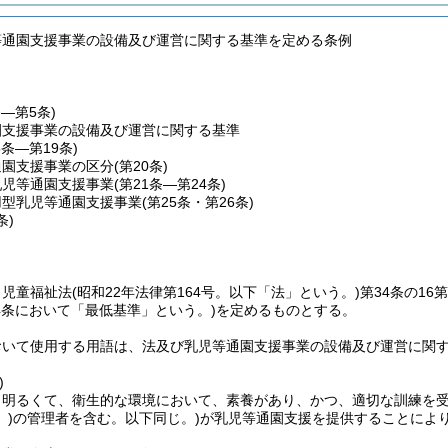
等通園支援事業の設備及び運営に関する基準を定める条例
条―第5条)
園支援事業の設備及び運営に関する基準
6条―第19条)
通園支援事業の区分
(第20条)
乳児等通園支援事業
(第21条―第24条)
用型乳児等通園支援事業
(第25条・第26条)
条)
、児童福祉法
(昭和22年法律第164号。以下「法」という。)
第34条の1
4条において「最低基準」という。)
を定めるものとする。
おいて使用する用語は、法及び乳児等通園支援事業の設備及び運営に関
)
、明るくて、衛生的な環境において、素養があり、かつ、適切な訓練を
)
の管理者を含む。以下同じ。)
が乳児等通園支援を提供することによ