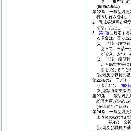
ク
一般型乳児
(職員の基準)
第22条
一般型乳児
行う研修を含む。)
2
乳児等通園支援従
する。
ただし、一
3
第1項
に規定する
る場合は、専ら当
(1)
当該一般型乳
あって、当該一
ができ、かつ、
(2)
当該一般型乳
いる保育室等に
援を受けること
(設備及び職員の基
第22条の2
子ども
う場合には、
前2
(乳児等通園支援の
第23条
一般型乳児
総理大臣が定める
(保護者との連絡)
第24条
一般型乳児
よう努めなければ
第4節
余
(設備及び職員の基