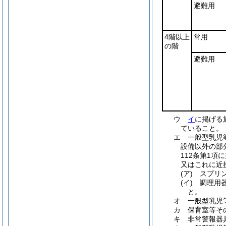
避難用
4階以上
常用
の階
避難用
ウ
イ
に掲げる
ていること。
エ
一般型乳児
設備以外の部
112条第1
又はこれに近
(ア)
スプリ
(イ)
調理用
と。
オ
一般型乳児
カ
保育室等そ
キ
非常警報器