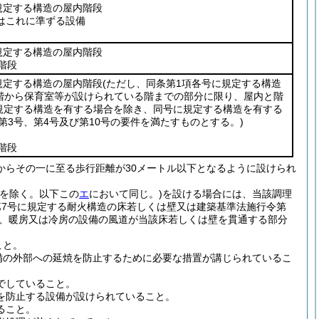
規定する構造の屋内階段
はこれに準ずる設備
規定する構造の屋内階段
階段
規定する構造の屋内階段
(ただし、同条第1項各号に規定する構造
階から保育室等が設けられている階までの部分に限り、屋内と階
に規定する構造を有する場合を除き、同号に規定する構造を有する
3号、第4号及び第10号の要件を満たすものとする。)
階段
からその一に至る歩行距離が30メートル以下となるように設けられ
のを除く。以下この
エ
において同じ。)
を設ける場合には、当該調理
第7号に規定する耐火構造の床若しくは壁又は建築基準法施行令第
、暖房又は冷房の設備の風道が当該床若しくは壁を貫通する部分
こと。
備の外部への延焼を防止するために必要な措置が講じられているこ
でしていること。
を防止する設備が設けられていること。
ること。