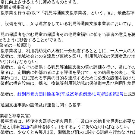
を常に向上させるように努めるものとする。
通園支援事業者)
支援事業を行う者
(以下「乳児等通園支援事業者」という。)
は、最低基準
て、設備を有し、又は運営をしている乳児等通園支援事業者においては
幼児の保護者を含む児童の保護者その他児童福祉に係る当事者の意見を
せるように勧告することができる。
業者の一般原則)
支援事業者は、利用乳幼児の人権に十分配慮するとともに、一人一人の
事業者は、地域社会との交流及び連携を図り、利用乳幼児の保護者及び
めなければならない。
事業者は、自らその提供する乳児等通園支援の質の評価を行い、常にそ
事業者は、定期的に外部の者による評価を受けて、その結果を公表し、
事業所には、法に定める事業の目的を達成するために必要な設備を設け
事業所の構造設備は、採光、換気等利用乳幼児の保健衛生及び利用乳幼
事業者は、
紋別市暴力団排除条例
(平成25年条例第41号)
第2条第2号
に規
等通園支援事業の設備及び運営に関する基準
則
業者と非常災害)
支援事業者は、軽便消火器等の消火用具、非常口その他非常災害に必要
注意と訓練
(
次項
の訓練を除く。)
をするように努めなければならない。
事業者は、少なくとも毎月1回、避難及び消火に関する訓練を行わなけれ