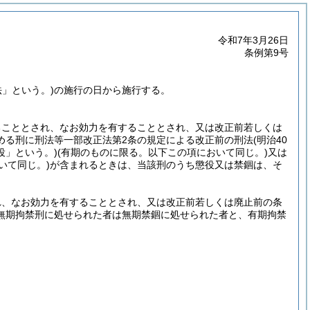
令和7年3月26日
条例第9号
法」という。)
の施行の日から施行する。
ることとされ、なお効力を有することとされ、又は改正前若しくは
める刑に刑法等一部改正法第2条の規定による改正前の刑法
(明治40
役」という。)
(有期のものに限る。以下この項において同じ。)
又は
いて同じ。)
が含まれるときは、当該刑のうち懲役又は禁錮は、そ
れ、なお効力を有することとされ、又は改正前若しくは廃止前の条
無期拘禁刑に処せられた者は無期禁錮に処せられた者と、有期拘禁