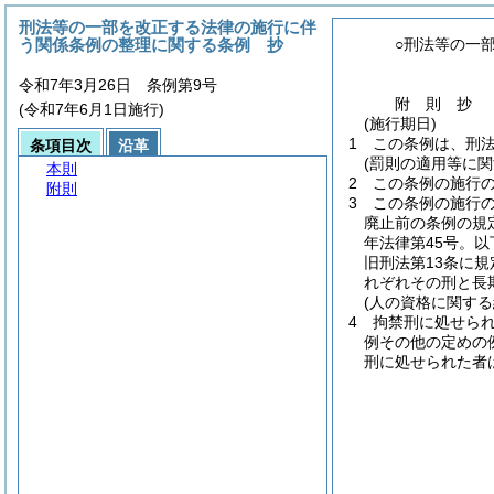
刑法等の一部を改正する法律の施行に伴
う関係条例の整理に関する条例 抄
○刑法等の一
令和7年3月26日 条例第9号
附
則
抄
(令和7年6月1日施行)
(施行期日)
1
この条例は、刑
条項目次
沿革
(罰則の適用等に関
本則
2
この条例の施行
附則
3
この条例の施行
廃止前の条例の規
年法律第45号。
旧刑法第13条に
れぞれその刑と長
(人の資格に関する
4
拘禁刑に処せら
例その他の定めの
刑に処せられた者