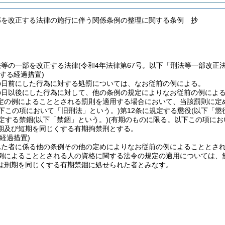
部を改正する法律の施行に伴う関係条例の整理に関する条例 抄
法等の一部を改正する法律
(令和4年法律第67号。以下「刑法等一部改正
する経過措置)
の日前にした行為に対する処罰については、なお従前の例による。
の日以後にした行為に対して、他の条例の規定によりなお従前の例によ
定の例によることとされる罰則を適用する場合において、当該罰則に定
以下この項において「旧刑法」という。)
第12条に規定する懲役
(以下「懲
規定する禁錮
(以下「禁錮」という。)
(有期のものに限る。以下この項にお
期及び短期を同じくする有期拘禁刑とする。
経過措置)
れた者に係る他の条例その他の定めによりなお従前の例によることとさ
例によることとされる人の資格に関する法令の規定の適用については、
は刑期を同じくする有期禁錮に処せられた者とみなす。