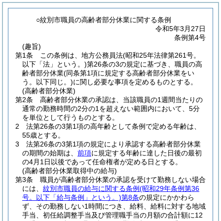
○紋別市職員の高齢者部分休業に関する条例
令和5年3月27日
条例第4号
(趣旨)
第1条
この条例は、地方公務員法
(昭和25年法律第261号。
以下「法」という。)
第26条の3の規定に基づき、職員の高
齢者部分休業
(同条第1項に規定する高齢者部分休業をい
う。以下同じ。)
に関し必要な事項を定めるものとする。
(高齢者部分休業)
第2条
高齢者部分休業の承認は、当該職員の1週間当たりの
通常の勤務時間の2分の1を超えない範囲内において、5分
を単位として行うものとする。
2
法第26条の3第1項の高年齢として条例で定める年齢は、
55歳とする。
3
法第26条の3第1項の規定により承認する高齢者部分休業
の期間の始期は、
前項
に規定する年齢に達した日後の最初
の4月1日以後であって任命権者が定める日とする。
(高齢者部分休業取得中の給与)
第3条
職員が高齢者部分休業の承認を受けて勤務しない場合
には、
紋別市職員の給与に関する条例
(昭和29年条例第36
号。以下「給与条例」という。)
第8条
の規定にかかわら
ず、その勤務しない1時間につき、給料、給料に対する地域
手当、初任給調整手当及び管理職手当の月額の合計額に12