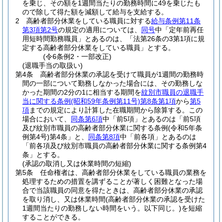
を乗じ、その額を1週間当たりの勤務時間に49を乗じたも
ので除して得た額を減額して給与を支給する。
2
高齢者部分休業をしている職員に対する
給与条例第11条
第3項第2号
の規定の適用については、
同号
中「定年前再任
用短時間勤務職員」とあるのは、「法第26条の3第1項に規
定する高齢者部分休業をしている職員」とする。
(令6条例2・一部改正)
(退職手当の取扱い)
第4条
高齢者部分休業の承認を受けて職員が1週間の勤務時
間の一部について勤務しなかった場合には、その勤務しな
かった期間の2分の1に相当する期間を
紋別市職員の退職手
当に関する条例
(昭和59年条例第11号)
第8条第1項
から
第5
項
までの規定により計算した在職期間から除算する。
この
場合において、
同条第6項
中「前5項」とあるのは「前5項
及び紋別市職員の高齢者部分休業に関する条例
(令和5年条
例第4号)
第4条」と、
同条第8項
中「前各項」とあるのは
「前各項及び紋別市職員の高齢者部分休業に関する条例第4
条」とする。
(承認の取消し又は休業時間の短縮)
第5条
任命権者は、高齢者部分休業をしている職員の業務を
処理するための措置を講ずることが著しく困難となった場
合で当該職員の同意を得たときは、高齢者部分休業の承認
を取り消し、又は休業時間
(高齢者部分休業の承認を受けた
1週間当たりの勤務しない時間をいう。以下同じ。)
を短縮
することができる。