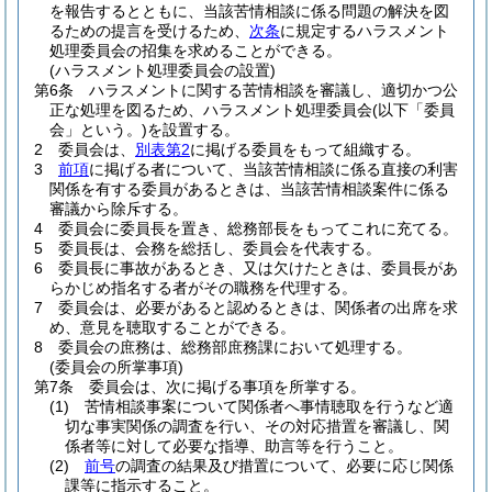
を報告するとともに、当該苦情相談に係る問題の解決を図
るための提言を受けるため、
次条
に規定するハラスメント
処理委員会の招集を求めることができる。
(ハラスメント処理委員会の設置)
第6条
ハラスメントに関する苦情相談を審議し、適切かつ公
正な処理を図るため、ハラスメント処理委員会
(以下「委員
会」という。)
を設置する。
2
委員会は、
別表第2
に掲げる委員をもって組織する。
3
前項
に掲げる者について、当該苦情相談に係る直接の利害
関係を有する委員があるときは、当該苦情相談案件に係る
審議から除斥する。
4
委員会に委員長を置き、総務部長をもってこれに充てる。
5
委員長は、会務を総括し、委員会を代表する。
6
委員長に事故があるとき、又は欠けたときは、委員長があ
らかじめ指名する者がその職務を代理する。
7
委員会は、必要があると認めるときは、関係者の出席を求
め、意見を聴取することができる。
8
委員会の庶務は、総務部庶務課において処理する。
(委員会の所掌事項)
第7条
委員会は、次に掲げる事項を所掌する。
(1)
苦情相談事案について関係者へ事情聴取を行うなど適
切な事実関係の調査を行い、その対応措置を審議し、関
係者等に対して必要な指導、助言等を行うこと。
(2)
前号
の調査の結果及び措置について、必要に応じ関係
課等に指示すること。