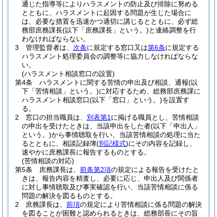
通じた指導等によりハラスメントの防止及び排除に努める
とともに、ハラスメントに起因する問題が生じた場合に
は、必要な措置を迅速かつ適切に講じるとともに、必ず総
務部庶務課長
(以下「庶務課長」という。)
と連絡調整を行
わなければならない。
3
管理監督者は、
次条
に規定する窓口又は
第6条
に規定する
ハラスメント処理委員会の調整等に協力しなければならな
い。
(ハラスメント相談窓口の設置)
第4条
ハラスメントに関する苦情の申出及び相談、通報
(以
下「苦情相談」という。)
に対応するため、総務部庶務課に
ハラスメント相談窓口
(以下「窓口」という。)
を設置す
る。
2
窓口の担当職員は、
別表第1
に掲げる職員とし、苦情相談
の申出を受けたときは、当該申出をした者
(以下「申出人」
という。)
から事情聴取を行い、当該苦情相談の処理に当た
るとともに、相談記録簿
(
別記様式
)
にその内容を記録し、
速やかに庶務課長に報告するものとする。
(苦情相談の対応)
第5条
庶務課長は、
前条第2項
の規定による報告を受けたと
きは、報告内容を精査し、必要に応じ、申出人及び関係者
に対し事情聴取及び事実確認を行い、当該苦情相談に係る
問題の解決を図るものとする。
2
庶務課長は、
前項
の規定により苦情相談に係る問題の解決
を図ることが困難と認められるときは、総務部長にその旨