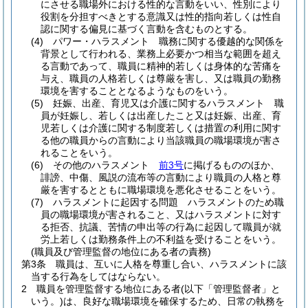
にさせる職場外における性的な言動をいい、性別により
役割を分担すべきとする意識又は性的指向若しくは性自
認に関する偏見に基づく言動を含むものとする。
(4)
パワー・ハラスメント 職務に関する優越的な関係を
背景として行われる、業務上必要かつ相当な範囲を超え
る言動であって、職員に精神的若しくは身体的な苦痛を
与え、職員の人格若しくは尊厳を害し、又は職員の勤務
環境を害することとなるようなものをいう。
(5)
妊娠、出産、育児又は介護に関するハラスメント 職
員が妊娠し、若しくは出産したこと又は妊娠、出産、育
児若しくは介護に関する制度若しくは措置の利用に関す
る他の職員からの言動により当該職員の職場環境が害さ
れることをいう。
(6)
その他のハラスメント
前3号
に掲げるもののほか、
誹謗、中傷、風説の流布等の言動により職員の人格と尊
厳を害するとともに職場環境を悪化させることをいう。
(7)
ハラスメントに起因する問題 ハラスメントのため職
員の職場環境が害されること、又はハラスメントに対す
る拒否、抗議、苦情の申出等の行為に起因して職員が就
労上若しくは勤務条件上の不利益を受けることをいう。
(職員及び管理監督の地位にある者の責務)
第3条
職員は、互いに人格を尊重し合い、ハラスメントに該
当する行為をしてはならない。
2
職員を管理監督する地位にある者
(以下「管理監督者」と
いう。)
は、良好な職場環境を確保するため、日常の執務を