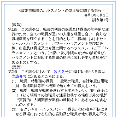
○紋別市職員のハラスメントの防止等に関する規程
令和3年6月1日
訓令第1号
(趣旨)
第1条
この訓令は、職員の利益の保護及び職務の能率的な遂
行のため、全ての職員が互いの人権を尊重し合い、良好な
職場環境を確立することを目的として、職場におけるセク
シャル・ハラスメント、パワー・ハラスメント並びに妊
娠、出産及び育児又は介護に関するハラスメント
(以下「ハ
ラスメント」という。)
の防止及び排除のための措置並びに
ハラスメントに起因する問題の処理に関し必要な事項を定
めるものとする。
(定義)
第2条
この訓令において、
次の各号
に掲げる用語の意義は、
当該各号
に定めるところによる。
(1)
職員 特別職の職員、一般職の職員、会計年度任用職
員、派遣職員等市の機関で働く全ての職員をいう。
(2)
職場 職員が職務を遂行する場所をいい、旅行命令に
より赴く場所その他職員が通常執務する場所以外の場所
で実質的に人間関係が職務の延長線上にあるものを含む
ものとする。
(3)
セクシャル・ハラスメント 職員が他の者を不快にさ
せる職場における性的な言動及び職員が他の職員を不快