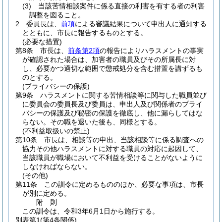
(3)
当該苦情相談案件に係る直接の利害を有する者の利害
調整を図ること。
2
委員長は、
前項
による審議結果について申出人に通知する
とともに、市長に報告するものとする。
(必要な措置)
第8条
市長は、
前条第2項
の報告によりハラスメントの事実
が確認された場合は、加害者の職員及びその所属長に対
し、必要かつ適切な範囲で懲戒処分を含む措置を講ずるも
のとする。
(プライバシーの保護)
第9条
ハラスメントに関する苦情相談等に関与した職員並び
に委員会の委員長及び委員は、申出人及び関係者のプライ
バシーの保護及び秘密の保護を徹底し、他に漏らしてはな
らない。
その職を退いた後も、同様とする。
(不利益取扱いの禁止)
第10条
市長は、相談等の申出、当該相談等に係る調査への
協力その他ハラスメントに対する職員の対応に起因して、
当該職員が職場において不利益を受けることがないように
しなければならない。
(その他)
第11条
この訓令に定めるもののほか、必要な事項は、市長
が別に定める。
附
則
この訓令は、令和3年6月1日から施行する。
別表第1
(第4条関係)