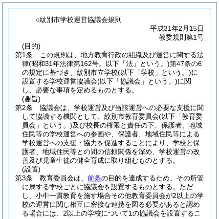
○紋別市学校運営協議会規則
平成31年2月15日
教委規則第1号
(目的)
第1条
この規則は、地方教育行政の組織及び運営に関する法
律
(昭和31年法律第162号。以下「法」という。)
第47条の6
の規定に基づき、紋別市立学校
(以下「学校」という。)
に
設置する学校運営協議会
(以下「協議会」という。)
に関
し、必要な事項を定めるものとする。
(趣旨)
第2条
協議会は、学校運営及び当該運営への必要な支援に関
して協議する機関として、紋別市教育委員会
(以下「教育委
員会」という。)
及び校長の権限と責任の下、保護者、地域
住民等の学校運営への参画や、保護者、地域住民等による
学校運営への支援・協力を促進することにより、学校と保
護者、地域住民等との間の信頼関係を深め、学校運営の改
善及び児童生徒の健全育成に取り組むものとする。
(設置)
第3条
教育委員会は、
前条
の目的を達成するため、その所管
に属する学校ごとに協議会を設置するものとする。
ただ
し、小中一貫教育を施す場合その他教育委員会が2以上の学
校の運営に関し相互に密接な連携を図る必要があると認め
る場合には、2以上の学校について1の協議会を設置するこ