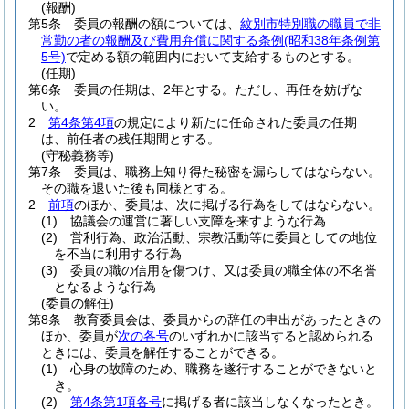
(報酬)
第5条
委員の報酬の額については、
紋別市特別職の職員で非
常勤の者の報酬及び費用弁償に関する条例
(昭和38年条例第
5号)
で定める額の範囲内において支給するものとする。
(任期)
第6条
委員の任期は、2年とする。
ただし、再任を妨げな
い。
2
第4条第4項
の規定により新たに任命された委員の任期
は、前任者の残任期間とする。
(守秘義務等)
第7条
委員は、職務上知り得た秘密を漏らしてはならない。
その職を退いた後も同様とする。
2
前項
のほか、委員は、次に掲げる行為をしてはならない。
(1)
協議会の運営に著しい支障を来すような行為
(2)
営利行為、政治活動、宗教活動等に委員としての地位
を不当に利用する行為
(3)
委員の職の信用を傷つけ、又は委員の職全体の不名誉
となるような行為
(委員の解任)
第8条
教育委員会は、委員からの辞任の申出があったときの
ほか、委員が
次の各号
のいずれかに該当すると認められる
ときには、委員を解任することができる。
(1)
心身の故障のため、職務を遂行することができないと
き。
(2)
第4条第1項各号
に掲げる者に該当しなくなったとき。