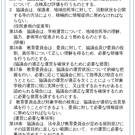
について、点検及び評価を行うものとする。
2
協議会は、保護者、地域住民等に対して、活動状況を公開
する等の方法により、積極的に情報提供に努めなければな
らない。
(住民参画の促進等)
第15条
協議会は、学校運営について、地域住民等の理解、
協力、参画等が促進されるよう努めるものとする。
(研修)
第16条
教育委員会は、委員に対して、協議会及び委員の役
割、責任等について正しい理解を得るため、必要な研修等
を行うものとする。
(協議会の適正な運営を確保するために必要な措置)
第17条
教育委員会は、協議会の運営状況について的確な把
握を行い、必要に応じて協議会に対して指導及び助言を行
うとともに、協議会の運営が適正を欠くことによって対象
学校の運営に現に支障が生じ、又は生ずるおそれがあると
認められる場合には、協議会の適正な運営を確保するため
に必要な措置を講ずるものとする。
2
教育委員会及び対象学校の校長は、協議会が適切な合意形
成を行うことができるよう、委員に対して必要な情報提供
に努めなければならない。
(運営に必要な事項等)
第18条
協議会は、法令及び教育委員会が定める規則並びに
その設置目的に反しない範囲において、その運営に必要な
事項を定めることができる。