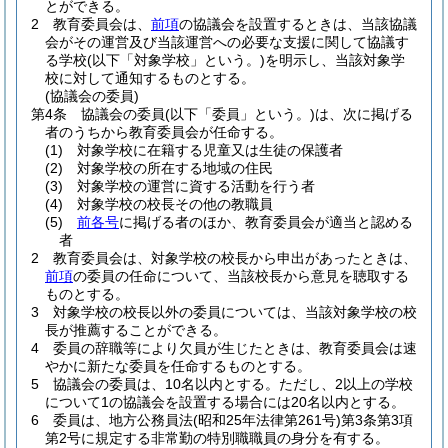
とができる。
2
教育委員会は、
前項
の協議会を設置するときは、当該協議
会がその運営及び当該運営への必要な支援に関して協議す
る学校
(以下「対象学校」という。)
を明示し、当該対象学
校に対して通知するものとする。
(協議会の委員)
第4条
協議会の委員
(以下「委員」という。)
は、次に掲げる
者のうちから教育委員会が任命する。
(1)
対象学校に在籍する児童又は生徒の保護者
(2)
対象学校の所在する地域の住民
(3)
対象学校の運営に資する活動を行う者
(4)
対象学校の校長その他の教職員
(5)
前各号
に掲げる者のほか、教育委員会が適当と認める
者
2
教育委員会は、対象学校の校長から申出があったときは、
前項
の委員の任命について、当該校長から意見を聴取する
ものとする。
3
対象学校の校長以外の委員については、当該対象学校の校
長が推薦することができる。
4
委員の辞職等により欠員が生じたときは、教育委員会は速
やかに新たな委員を任命するものとする。
5
協議会の委員は、10名以内とする。
ただし、2以上の学校
について1の協議会を設置する場合には20名以内とする。
6
委員は、地方公務員法
(昭和25年法律第261号)
第3条第3項
第2号に規定する非常勤の特別職職員の身分を有する。