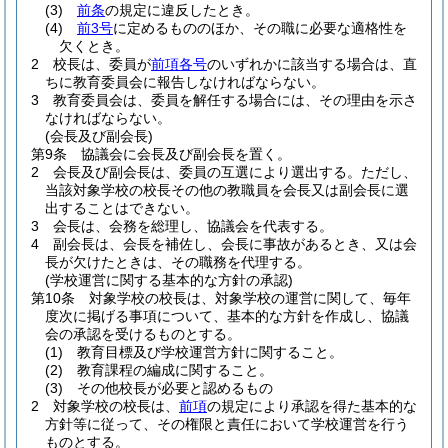
(3)
前条
の規定に違反したとき。
(4)
前3号
に定めるもののほか、その職に必要な適格性を
欠くとき。
2
校長は、委員が
前項各号
のいずれかに該当する場合は、直
ちに教育委員会に報告しなければならない。
3
教育委員会は、委員を解任する場合には、その理由を示さ
なければならない。
(会長及び副会長)
第9条
協議会に会長及び副会長を置く。
2
会長及び副会長は、委員の互選により選出する。
ただし、
当該対象学校の校長その他の教職員を会長又は副会長に選
出することはできない。
3
会長は、会務を総理し、協議会を代表する。
4
副会長は、会長を補佐し、会長に事故があるとき、又は会
長が欠けたときは、その職務を代理する。
(学校運営に関する基本的な方針の承認)
第10条
対象学校の校長は、対象学校の運営に関して、毎年
度次に掲げる事項について、基本的な方針を作成し、協議
会の承認を受けるものとする。
(1)
教育目標及び学校運営方針に関すること。
(2)
教育課程の編成に関すること。
(3)
その他校長が必要と認めるもの
2
対象学校の校長は、
前項
の規定により承認を得た基本的な
方針等に従って、その権限と責任において学校運営を行う
ものとする。