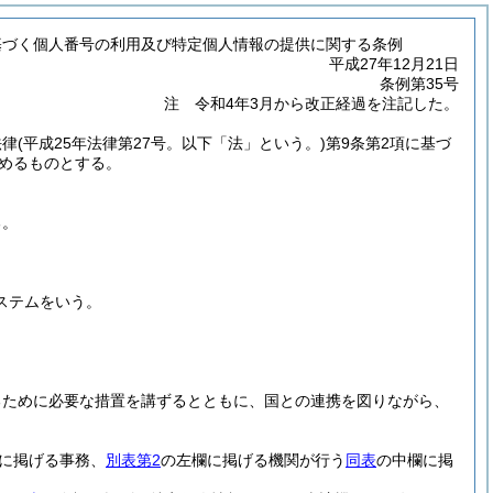
基づく個人番号の利用及び特定個人情報の提供に関する条例
平成27年12月21日
条例第35号
注 令和4年3月から改正経過を注記した。
法律
(平成25年法律第27号。以下「法」という。)
第9条第2項に基づ
定めるものとする。
る。
。
ステムをいう。
るために必要な措置を講ずるとともに、国との連携を図りながら、
に掲げる事務、
別表第2
の左欄に掲げる機関が行う
同表
の中欄に掲