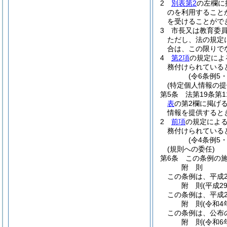
2
別表第2
の左欄に
のを利用すること
を受けることがで
3
市長又は教育委
ただし、法の規定
合は、この限りで
4
第2項
の規定によ
務付けられている
(令6条例5
(特定個人情報の提
第5条
法第19条第
表
の第2欄に掲げ
情報を提供すると
2
前項
の規定によ
務付けられている
(令4条例5
(規則への委任)
第6条
この条例の
附
則
この条例は、平成2
附
則
(平成2
この条例は、平成2
附
則
(令和4
この条例は、公布
附
則
(令和6