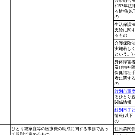
共済組合
和57年法律
る情報
(
の
生活保護
支給に関
るもの
介護保険
実施若し
という。)
身体障害
及び精神
保健福祉
者に関す
の
紋別市重
るひとり
関係情報」
紋別市子
情報
(以下
の
ひとり親家庭等の医療費の助成に関する事務であっ
住民票関
て規則で定めるもの