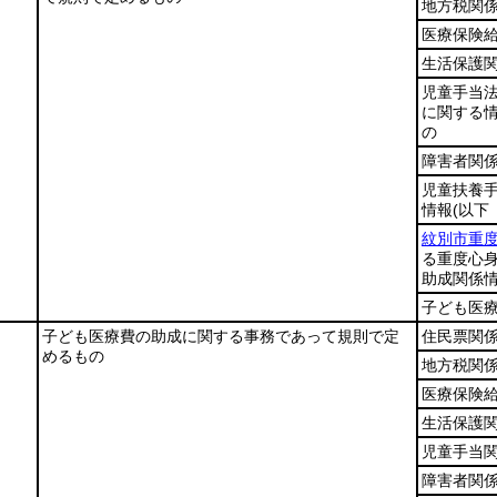
地方税関
医療保険
生活保護
児童手当
に関する
の
障害者関
児童扶養
情報
(以下
紋別市重
る重度心
助成関係情
子ども医
子ども医療費の助成に関する事務であって規則で定
住民票関
めるもの
地方税関
医療保険
生活保護
児童手当
障害者関