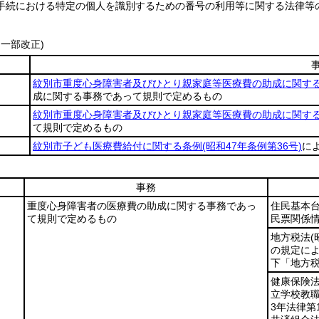
手続における特定の個人を識別するための番号の利用等に関する法律等
・一部改正)
紋別市重度心身障害者及びひとり親家庭等医療費の助成に関す
成に関する事務であって規則で定めるもの
紋別市重度心身障害者及びひとり親家庭等医療費の助成に関す
て規則で定めるもの
紋別市子ども医療費給付に関する条例
(昭和47年条例第36号)
に
事務
重度心身障害者の医療費の助成に関する事務であっ
住民基本
て規則で定めるもの
民票関係情
地方税法
(
の規定に
下「地方税
健康保険
立学校教
3年法律第1