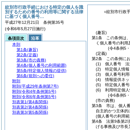
紋別市行政手続における特定の個人を識
別するための番号の利用等に関する法律
○紋別市行政
に基づく個人番号…
平成27年12月21日 条例第35号
(令和6年5月27日施行)
(趣旨)
第1条
この条例は
条項目次
沿革
く個人番号の利用
本則
(令4条例5
第1条
(趣旨)
(定義)
第2条
(定義)
第2条
この条例に
第3条
(市の責務)
(1)
個人番号 法
第4条
(個人番号の利用範囲)
(2)
特定個人情報
第5条
(特定個人情報の提供)
(3)
個人番号利用
第6条
(規則への委任)
(4)
情報提供ネッ
附則
(5)
特定個人番号
附則
(平成29年条例第7号)
(6)
利用特定個人
附則
(令和4年条例第5号)
(令6条例5
附則
(令和6年条例第5号)
(市の責務)
別表第1
(第4条関係)
第3条
市は、個人
別表第2
(第4条関係)
自主的かつ主体的
別表第3
(第5条関係)
(個人番号の利用範
第4条
法第9条第2
げる事務及び市長