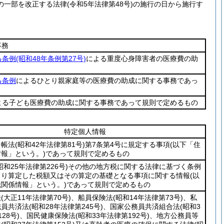
の一部を改正する法律
(令和5年法律第48号)
の施行の日から施行す
事務
る条例
(昭和48年条例第27号)
による重度心身障害者の医療費の助
る条例
によるひとり親家庭等の医療費の助成に関する事務であっ
よる子ども医療費の助成に関する事務であって規則で定めるもの
特定個人情報
台帳法
(昭和42年法律第81号)
第7条第4号に規定する事項
(以下「住
報」という。)
であって規則で定めるもの
昭和25年法律第226号)
その他の地方税に関する法律に基づく条例
より算定した税額又はその算定の基礎となる事項に関する情報
(以
関係情報」という。)
であって規則で定めるもの
法
(大正11年法律第70号)
、船員保険法
(昭和14年法律第73号)
、私
職員共済法
(昭和28年法律第245号)
、国家公務員共済組合法
(昭和3
28号)
、国民健康保険法
(昭和33年法律第192号)
、地方公務員等