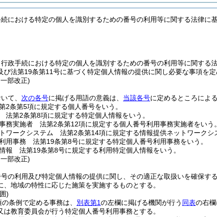
手続における特定の個人を識別するための番号の利用等に関する法律に
、行政手続における特定の個人を識別するための番号の利用等に関する
及び法第19条第11号に基づく特定個人情報の提供に関し必要な事項を
・一部改正)
おいて、
次の各号
に掲げる用語の意義は、
当該各号
に定めるところによ
第2条第5項に規定する個人番号をいう。
 法第2条第8項に規定する特定個人情報をいう。
事務実施者 法第2条第12項に規定する個人番号利用事務実施者をいう
トワークシステム 法第2条第14項に規定する情報提供ネットワークシ
利用事務 法第19条第8号に規定する特定個人番号利用事務をいう。
情報 法第19条第8号に規定する利用特定個人情報をいう。
・一部改正)
番号の利用及び特定個人情報の提供に関し、その適正な取扱いを確保す
に、地域の特性に応じた施策を実施するものとする。
囲)
項の条例で定める事務は、
別表第1
の左欄に掲げる機関が行う
同表
の右欄
又は教育委員会が行う特定個人番号利用事務とする。