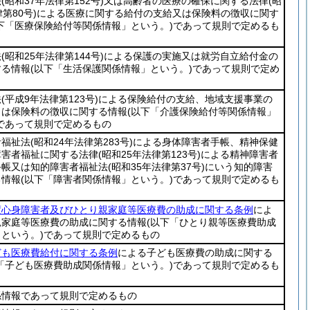
法
(昭和37年法律第152号)
又は高齢者の医療の確保に関する法律
(昭
第80号)
による医療に関する給付の支給又は保険料の徴収に関す
以下「医療保険給付等関係情報」という。)
であって規則で定めるも
法
(昭和25年法律第144号)
による保護の実施又は就労自立給付金の
する情報
(以下「生活保護関係情報」という。)
であって規則で定め
法
(平成9年法律第123号)
による保険給付の支給、地域支援事業の
くは保険料の徴収に関する情報
(以下「介護保険給付等関係情報」
であって規則で定めるもの
者福祉法
(昭和24年法律第283号)
による身体障害者手帳、精神保健
障害者福祉に関する法律
(昭和25年法律第123号)
による精神障害者
手帳又は知的障害者福祉法
(昭和35年法律第37号)
にいう知的障害
る情報
(以下「障害者関係情報」という。)
であって規則で定めるも
度心身障害者及びひとり親家庭等医療費の助成に関する条例
によ
親家庭等医療費の助成に関する情報
(以下「ひとり親等医療費助成
という。)
であって規則で定めるもの
ども医療費給付に関する条例
による子ども医療費の助成に関する
「子ども医療費助成関係情報」という。)
であって規則で定めるも
係情報であって規則で定めるもの