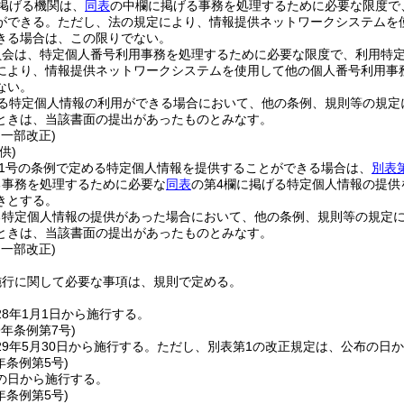
掲げる機関は、
同表
の中欄に掲げる事務を処理するために必要な限度で
ができる。
ただし、法の規定により、情報提供ネットワークシステムを
きる場合は、この限りでない。
員会は、特定個人番号利用事務を処理するために必要な限度で、利用特
により、情報提供ネットワークシステムを使用して他の個人番号利用事
ない。
る特定個人情報の利用ができる場合において、他の条例、規則等の規定
ときは、当該書面の提出があったものとみなす。
・一部改正)
供)
11号の条例で定める特定個人情報を提供することができる場合は、
別表
る事務を処理するために必要な
同表
の第4欄に掲げる特定個人情報の提供
きとする。
る特定個人情報の提供があった場合において、他の条例、規則等の規定
ときは、当該書面の提出があったものとみなす。
・一部改正)
施行に関して必要な事項は、規則で定める。
8年1月1日から施行する。
9年
条例第7号)
9年5月30日から施行する。
ただし、別表第1の改正規定は、公布の日
年
条例第5号)
の日から施行する。
年
条例第5号)