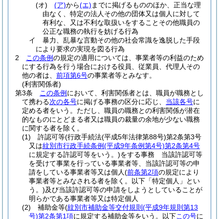
(オ)
(ア)
から
(エ)
までに掲げるもののほか、正当な理
由なく、特定の法人その他の団体又は個人に対して
有利な、又は不利な取扱いをすることその他職員の
公正な職務の執行を妨げる行為
イ
暴力、乱暴な言動その他の社会常識を逸脱した手段
により要求の実現を図る行為
2
この条例
の規定の適用については、事業者等の利益のため
にする行為を行う場合における役員、従業員、代理人その
他の者は、
前項第6号
の事業者等とみなす。
(利害関係者)
第3条
この条例
において、利害関係者とは、職員が職務とし
て携わる
次の各号
に掲げる事務の区分に応じ、
当該各号
に
定める者をいう。
ただし、職員の職務との利害関係が潜在
的なものにとどまる者又は職員の裁量の余地が少ない職務
に関する者を除く。
(1)
許認可等
(行政手続法
(平成5年法律第88号)
第2条第3号
又は
紋別市行政手続条例
(平成9年条例第4号)
第2条第4号
に規定する許認可等をいう。)
をする事務 当該許認可等
を受けて事業を行っている事業者等、当該許認可等の申
請をしている事業者等又は個人
(
前条第2項
の規定により
事業者等とみなされる者を除く。以下「特定個人」とい
う。)
及び当該許認可等の申請をしようとしていることが
明らかである事業者等又は特定個人
(2)
補助金等
(
紋別市補助金等交付規則
(平成9年規則第13
号)
第2条第1項
に規定する補助金等をいう。以下
この号
に