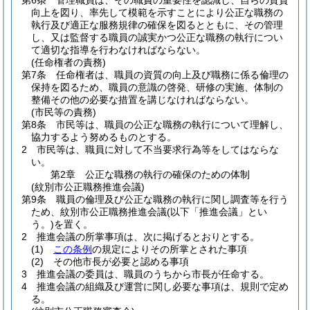
第6条
管理職員は、その職責の重要性を認識し、自らの資質
向上を図り、率先して模範を示すことにより公正な職務の
執行及び適正な服務規律の確保を図るとともに、その管理
し、又は監督する職員の誠実かつ公正な職務の執行につい
て適切な指導を行わなければならない。
(任命権者の責務)
第7条
任命権者は、職員の資質の向上及び職務に係る倫理の
保持を図るため、職員の意識の啓発、研修の実施、体制の
整備その他の必要な措置を講じなければならない。
(市民等の責務)
第8条
市民等は、職員の公正な職務の執行について理解し、
協力するよう努めるものとする。
2
市民等は、職員に対して不当要求行為等をしてはならな
い。
第2章
公正な職務の執行の確保のための体制
(紋別市公正職務推進会議)
第9条
職員の倫理及び公正な職務の執行に関し調査等を行う
ため、紋別市公正職務推進会議
(以下「推進会議」とい
う。)
を置く。
2
推進会議の所掌事項は、次に掲げるとおりとする。
(1)
この条例
の規定によりその所掌とされた事項
(2)
その他市長が必要と認める事項
3
推進会議の委員は、職員のうちから市長が任命する。
4
推進会議の組織及び運営に関し必要な事項は、規則で定め
る。