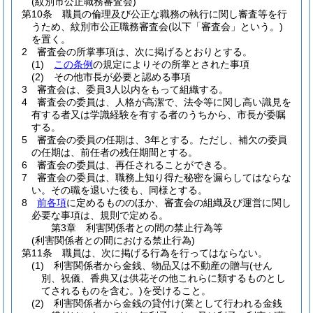
(紋別市公正職務審査会)
第10条
職員の倫理及び公正な職務の執行に関し審査等を行
うため、紋別市公正職務審査会
(以下「審査会」という。)
を置く。
2
審査会の所掌事項は、次に掲げるとおりとする。
(1)
この条例
の規定によりその所掌とされた事項
(2)
その他市長が必要と認める事項
3
審査会は、委員3人以内をもって組織する。
4
審査会の委員は、人格が高潔で、法令等に関し高い識見を
有する者又は学識経験を有する者のうちから、市長が委嘱
する。
5
審査会の委員の任期は、3年とする。
ただし、補欠の委員
の任期は、前任者の残任期間とする。
6
審査会の委員は、再任されることができる。
7
審査会の委員は、職務上知り得た秘密を漏らしてはならな
い。
その職を退いた後も、同様とする。
8
前各項
に定めるもののほか、審査会の組織及び運営に関し
必要な事項は、規則で定める。
第3章
利害関係者との間の禁止行為等
(利害関係者との間における禁止行為)
第11条
職員は、次に掲げる行為を行ってはならない。
(1)
利害関係者から金銭、物品又は不動産の贈与
(せん
別、祝儀、香典又は供花その他これらに類するものとし
てされるものを含む。)
を受けること。
(2)
利害関係者から金銭の貸付け
(業として行われる金銭