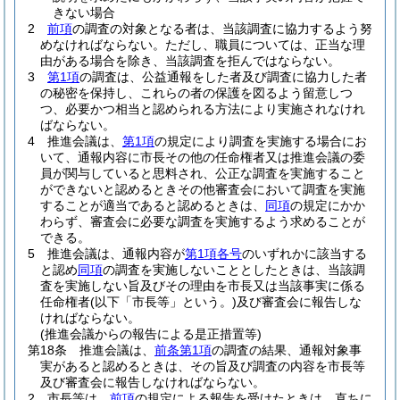
きない場合
2
前項
の調査の対象となる者は、当該調査に協力するよう努
めなければならない。
ただし、職員については、正当な理
由がある場合を除き、当該調査を拒んではならない。
3
第1項
の調査は、公益通報をした者及び調査に協力した者
の秘密を保持し、これらの者の保護を図るよう留意しつ
つ、必要かつ相当と認められる方法により実施されなけれ
ばならない。
4
推進会議は、
第1項
の規定により調査を実施する場合にお
いて、通報内容に市長その他の任命権者又は推進会議の委
員が関与していると思料され、公正な調査を実施すること
ができないと認めるときその他審査会において調査を実施
することが適当であると認めるときは、
同項
の規定にかか
わらず、審査会に必要な調査を実施するよう求めることが
できる。
5
推進会議は、通報内容が
第1項各号
のいずれかに該当する
と認め
同項
の調査を実施しないこととしたときは、当該調
査を実施しない旨及びその理由を市長又は当該事実に係る
任命権者
(以下「市長等」という。)
及び審査会に報告しな
ければならない。
(推進会議からの報告による是正措置等)
第18条
推進会議は、
前条第1項
の調査の結果、通報対象事
実があると認めるときは、その旨及び調査の内容を市長等
及び審査会に報告しなければならない。
2
市長等は、
前項
の規定による報告を受けたときは、直ちに