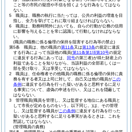
こと等の市民の疑惑や不信を招くような行為をしてはなら
ない。
5
職員は、職務の執行に当たっては、公共の利益の増進を目
指し、全力を挙げてこれに取り組まなければならない。
6
職員は、勤務時間外においても、自らの行動が公務の信用
に影響を与えることを常に認識して行動しなければならな
い。
(職員の職務に係る倫理の保持を阻害する行為等の禁止)
第5条
職員は、他の職員の
第11条
又は
第13条
の規定に違反
する行為によって当該他の職員
(
第11条第1項第10号
の規定
に違反する行為にあっては、
同号
の第三者)
が得た財産上の
利益であることを知りながら、当該利益の全部若しくは一
部を受け取り、又は享受してはならない。
2
職員は、任命権者その他職員の職務に係る倫理の保持に責
務を有する者又は上司に対して、自己又は他の職員が
この
条例
に違反する行為を行った疑いがあると思料するに足り
る事実について、虚偽の申述を行い、又はこれを隠蔽して
はならない。
3
管理職員
(職員を管理し、又は監督する地位にある職員と
して市長が定めるものをいう。以下同じ。)
は、その管理
し、又は監督する職員が
この条例
に違反する行為を行った
疑いがあると思料するに足りる事実があるときは、これを
黙認してはならない。
(管理職員の責務)