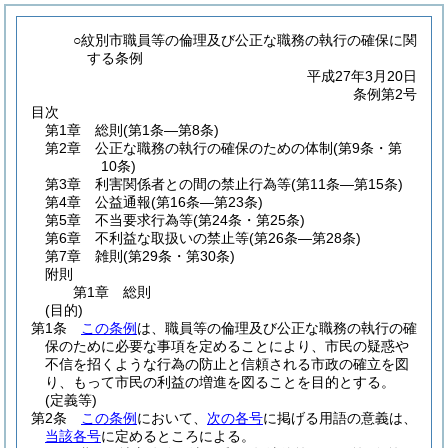
○紋別市職員等の倫理及び公正な職務の執行の確保に関
する条例
平成27年3月20日
条例第2号
目次
第1章
総則
(第1条―第8条)
第2章
公正な職務の執行の確保のための体制
(第9条・第
10条)
第3章
利害関係者との間の禁止行為等
(第11条―第15条)
第4章
公益通報
(第16条―第23条)
第5章
不当要求行為等
(第24条・第25条)
第6章
不利益な取扱いの禁止等
(第26条―第28条)
第7章
雑則
(第29条・第30条)
附則
第1章
総則
(目的)
第1条
この条例
は、職員等の倫理及び公正な職務の執行の確
保のために必要な事項を定めることにより、市民の疑惑や
不信を招くような行為の防止と信頼される市政の確立を図
り、もって市民の利益の増進を図ることを目的とする。
(定義等)
第2条
この条例
において、
次の各号
に掲げる用語の意義は、
当該各号
に定めるところによる。