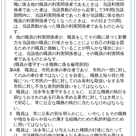
職に係る他の職員の利害関係者であるときは、当該利害関
係者であった者は、当該異動の日から起算して3年間
(当該
期間内に、当該利害関係者であった者が当該職に係る他の
職員の利害関係者でなくなったときは、その日までの間)
は、当該異動があった職員の利害関係者であるものとみな
す。
3
他の職員の利害関係者が、職員をしてその職に基づく影響
力を当該他の職員に行使させることにより自己の利益を図
るためその職員と接触していることが明らかな場合におい
ては、当該他の職員の利害関係者は、その職員の利害関係
者であるものとみなす。
(職員が遵守すべき職務に係る倫理原則)
第4条
職員は、市民全体の奉仕者であり、市民の一部に対し
てのみの奉仕者ではないことを自覚し、職務上知り得た情
報について市民の一部に対してのみ有利な取扱いをする等
市民に対し不当な差別的取扱いをしてはならない。
2
職員は、法令等を遵守するとともに、公正な職務の執行を
損なうおそれのある行為を求める要求に対してはき然とし
て対応し、常に公正な職務の執行に当たらなければならな
い。
3
職員は、常に公私の別を明らかにし、いやしくもその職務
や地位を自らや自らの属する組織のための私的利益のため
に用いてはならない。
4
職員は、法令等により与えられた権限の行使に当たって
は、当該権限の行使の対象となる者からの贈与等を受ける