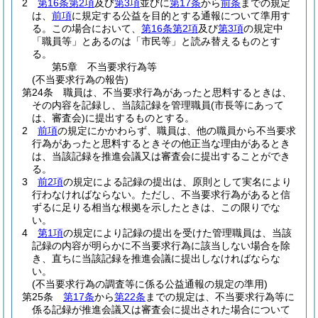
2
第16条第2項
及び
第3項
並びに
第17条
から
前条
までの規定
は、
前項
に規定する公益を目的とする通報について準用す
る。
この場合において、
第16条第2項
及び
第3項
の規定中
「職員等」とあるのは「市民等」と読み替えるものとす
る。
第5章
不当要求行為等
(不当要求行為の報告)
第24条
職員は、不当要求行為があったと思料するときは、
その内容を記録し、当該記録を管理職員
(市長等にあって
は、審査会)
に提出するものとする。
2
前項
の規定にかかわらず、職員は、他の職員から不当要求
行為があったと思料するときその他正当な理由があるとき
は、当該記録を推進会議又は審査会に提出することができ
る。
3
前2項
の規定による記録の提出は、原則として実名により
行わなければならない。
ただし、不当要求行為があると信
ずるに足りる相当な根拠を示したときは、この限りでな
い。
4
第1項
の規定により記録の提出を受けた管理職員は、当該
記録の内容が明らかに不当要求行為に該当しない場合を除
き、直ちに当該記録を推進会議に提出しなければならな
い。
(不当要求行為の調査等に係る公益通報の規定の準用)
第25条
第17条
から
第22条
までの規定は、不当要求行為等に
係る記録が推進会議又は審査会に提出された場合について