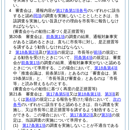
を実施することができないと認めるときは、この限りでな
い。
4
審査会は、通報内容が
第17条第1項各号
のいずれかに該当
すると認め
同項
の調査を実施しないこととしたときは、当
該調査を実施しない旨及びその理由を市長等に報告しなけ
ればならない。
(審査会からの勧告に基づく是正措置等)
第20条
審査会は、
前条第1項
の調査の結果、通報対象事実
があると認めるときは、直ちに市長等に対し、是正措置等
を講ずるよう勧告しなければならない。
2
第18条第2項
及び
第3項
の規定は、市長等が
前項
の規定に
よる勧告を受けたときについて、
同条第4項
の規定は、審査
会が
前条第1項
の調査の結果、通報対象事実がないと認める
ときについて準用する。
この場合において、
第18条第4項
中「推進会議は、前条第1項」とあるのは「審査会は、第
19条第1項」と、「市長等及び審査会」とあるのは「市長
等」と読み替えるものとする。
(審査会からの勧告に基づく再度の是正措置等)
第21条
審査会は、
第17条第5項
又は
第18条第1項
、
第3項
若
しくは
第4項
の規定による報告を受けた場合において、
次の
各号
のいずれかに該当すると認めるときは、自ら調査を実
施し、又は市長等に是正措置等を講ずるよう勧告すること
ができる。
この場合において、
第17条第2項
及び
第3項
の規
定は、当該調査の実施について準用する。
(1)
第17条第1項
の調査を実施しないことが不適当である