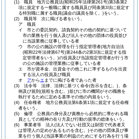
(1)
職員 地方公務員法
(昭和25年法律第261号)
第3条第2
項に規定する一般職に属する職員及び同条第3項に規定す
る特別職に属する職員
(議会の議員を除く。)
をいう。
(2)
職員等 次に掲げる者をいう。
ア
職員
イ
市との委託契約、請負契約その他の契約に基づいて
市の業務を行う個人及び法人その他の団体の役員並び
に当該業務に従事している者
ウ
市の公の施設の管理を行う指定管理者
(地方自治法
(昭和22年法律第67号)
第244条の2第3項に規定する指
定管理者をいう。)
の役員及び当該指定管理者が行う市
の公の施設の管理業務に従事している者
エ
市が資本金、出資金その他これに準ずるものを出資
する法人の役員及び職員
オ
ア
から
エ
までに掲げる者であった者
(3)
法令等 法律、法律に基づく命令
(告示を含む。)
、条
例及び規則
(規程を含む。)
並びに市の機関がその職務を
執行するために定める基準その他の内規をいう。
(4)
任命権者 地方公務員法第6条第1項に規定する任命権
者をいう。
(5)
倫理 公務員の身分及び責務から必然的に導かれる職
員としての精神の在り方及び行動の規準の総体をいう。
(6)
事業者等 法人
(法人でない社団又は財団で代表者又
は管理人の定めがあるものを含む。)
その他の団体及び事
業を行う個人
(当該事業の利益のためにする行為を行う場