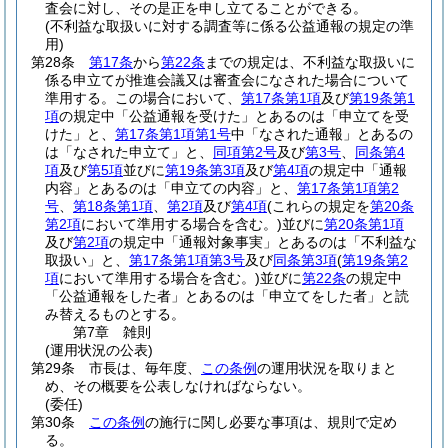
査会に対し、その是正を申し立てることができる。
(不利益な取扱いに対する調査等に係る公益通報の規定の準
用)
第28条
第17条
から
第22条
までの規定は、不利益な取扱いに
係る申立てが推進会議又は審査会になされた場合について
準用する。
この場合において、
第17条第1項
及び
第19条第1
項
の規定中「公益通報を受けた」とあるのは「申立てを受
けた」と、
第17条第1項第1号
中「なされた通報」とあるの
は「なされた申立て」と、
同項第2号
及び
第3号
、
同条第4
項
及び
第5項
並びに
第19条第3項
及び
第4項
の規定中「通報
内容」とあるのは「申立ての内容」と、
第17条第1項第2
号
、
第18条第1項
、
第2項
及び
第4項
(これらの規定を
第20条
第2項
において準用する場合を含む。)
並びに
第20条第1項
及び
第2項
の規定中「通報対象事実」とあるのは「不利益な
取扱い」と、
第17条第1項第3号
及び
同条第3項
(
第19条第2
項
において準用する場合を含む。)
並びに
第22条
の規定中
「公益通報をした者」とあるのは「申立てをした者」と読
み替えるものとする。
第7章
雑則
(運用状況の公表)
第29条
市長は、毎年度、
この条例
の運用状況を取りまと
め、その概要を公表しなければならない。
(委任)
第30条
この条例
の施行に関し必要な事項は、規則で定め
る。