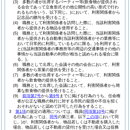
(3)
多数の者が出席するパーティー等
(飲食物が提供され
る会合であって立食形式その他公開性の高い形式で行わ
れるものをいう。以下同じ。)
において、利害関係者から
記念品の贈与を受けること。
(4)
職務として利害関係者を訪問した際に、当該利害関係
者から提供される物品を使用すること。
(5)
職務として利害関係者を訪問した際に、当該利害関係
者から提供される自動車
(当該利害関係者がその業務等に
おいて日常的に利用しているものに限る。)
を利用するこ
と
(当該利害関係者の事務所等の周辺の交通事情その他の
事情から当該自動車の利用が相当と認められる場合に限
る。)
。
(6)
職務として出席した会議その他の会合において、利害
関係者から茶菓の提供を受けること。
(7)
多数の者が出席するパーティー等において、利害関係
者から飲食物の提供を受けること。
(8)
職務として出席した会議において、利害関係者から簡
素な飲食物の提供を受けること。
(9)
前項第7号
から
第9号
までに掲げる行為のうち、任命権
者が公正な職務の執行に対する市民の疑惑や不信を招く
おそれがないと認めて許可した行為をすること。
3
第1項
の規定の適用については、職員
(
同項第10号
に掲げ
る行為にあっては、
同号
の第三者。以下
この項
において同
じ。)
が、利害関係者から、物品若しくは不動産を購入した
場合、物品若しくは不動産の貸付けを受けた場合又は役務