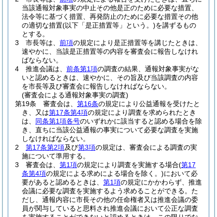
当該通報対象事実の中止その他是正のために必要な措置、
法令等に基づく措置、再発防止のために必要な措置その他
の適切な措置
(以下「是正措置等」という。)
を講ずるもの
とする。
3
市長等は、
前項
の規定により是正措置等を講じたときは、
速やかに、当該是正措置等の内容を審査会に報告しなけれ
ばならない。
4
推進会議は、
前条第1項
の調査の結果、通報対象事実がな
いと認めるときは、速やかに、その旨及び当該調査の内容
を市長等及び審査会に報告しなければならない。
(審査会による通報対象事実の調査)
第19条
審査会は、
第16条
の規定により公益通報を受けたと
き、又は
第17条第4項
の規定により調査を求められたとき
は、
同条第1項各号
のいずれかに該当すると認める場合を除
き、直ちに当該公益通報の事実について必要な調査を実施
しなければならない。
2
第17条第2項
及び
第3項
の規定は、審査会による調査の実
施について準用する。
3
審査会は、
第1項
の規定により調査を実施する場合
(
第17
条第4項
の規定による求めによる場合を除く。)
において必
要があると認めるときは、
第1項
の規定にかかわらず、推進
会議に必要な調査を実施するよう求めることができる。
た
だし、通報内容に市長その他の任命権者又は推進会議の委
員が関与していると思料され推進会議において公正な調査