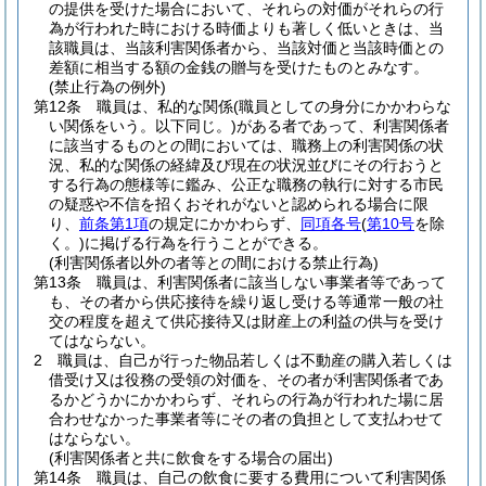
の提供を受けた場合において、それらの対価がそれらの行
為が行われた時における時価よりも著しく低いときは、当
該職員は、当該利害関係者から、当該対価と当該時価との
差額に相当する額の金銭の贈与を受けたものとみなす。
(禁止行為の例外)
第12条
職員は、私的な関係
(職員としての身分にかかわらな
い関係をいう。以下同じ。)
がある者であって、利害関係者
に該当するものとの間においては、職務上の利害関係の状
況、私的な関係の経緯及び現在の状況並びにその行おうと
する行為の態様等に鑑み、公正な職務の執行に対する市民
の疑惑や不信を招くおそれがないと認められる場合に限
り、
前条第1項
の規定にかかわらず、
同項各号
(
第10号
を除
く。)
に掲げる行為を行うことができる。
(利害関係者以外の者等との間における禁止行為)
第13条
職員は、利害関係者に該当しない事業者等であって
も、その者から供応接待を繰り返し受ける等通常一般の社
交の程度を超えて供応接待又は財産上の利益の供与を受け
てはならない。
2
職員は、自己が行った物品若しくは不動産の購入若しくは
借受け又は役務の受領の対価を、その者が利害関係者であ
るかどうかにかかわらず、それらの行為が行われた場に居
合わせなかった事業者等にその者の負担として支払わせて
はならない。
(利害関係者と共に飲食をする場合の届出)
第14条
職員は、自己の飲食に要する費用について利害関係