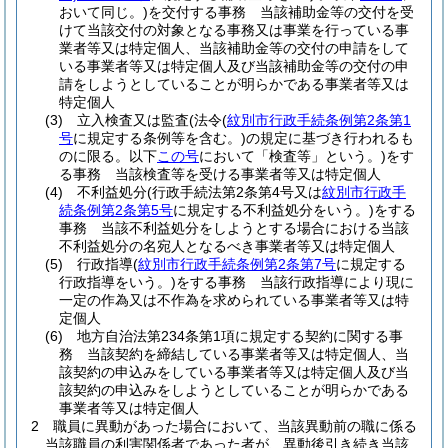
おいて同じ。)
を交付する事務 当該補助金等の交付を受
けて当該交付の対象となる事務又は事業を行っている事
業者等又は特定個人、当該補助金等の交付の申請をして
いる事業者等又は特定個人及び当該補助金等の交付の申
請をしようとしていることが明らかである事業者等又は
特定個人
(3)
立入検査又は監査
(法令
(
紋別市行政手続条例第2条第1
号
に規定する条例等を含む。)
の規定に基づき行われるも
のに限る。以下
この号
において「検査等」という。)
をす
る事務 当該検査等を受ける事業者等又は特定個人
(4)
不利益処分
(行政手続法第2条第4号又は
紋別市行政手
続条例第2条第5号
に規定する不利益処分をいう。)
をする
事務 当該不利益処分をしようとする場合における当該
不利益処分の名宛人となるべき事業者等又は特定個人
(5)
行政指導
(
紋別市行政手続条例第2条第7号
に規定する
行政指導をいう。)
をする事務 当該行政指導により現に
一定の作為又は不作為を求められている事業者等又は特
定個人
(6)
地方自治法第234条第1項に規定する契約に関する事
務 当該契約を締結している事業者等又は特定個人、当
該契約の申込みをしている事業者等又は特定個人及び当
該契約の申込みをしようとしていることが明らかである
事業者等又は特定個人
2
職員に異動があった場合において、当該異動前の職に係る
当該職員の利害関係者であった者が、異動後引き続き当該