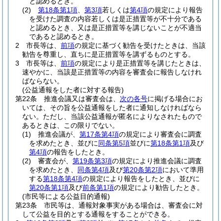
と認めるとき。
(2)
第18条第1項
、
第3項
若しくは
第4項
の規定により報告
を受けた調査の内容若しくは是正措置等が不十分である
と認めるとき、又は是正措置等を講じないことが不適当
であると認めるとき。
2
市長等は、
前項
の規定に基づく勧告を受けたときは、当該
勧告を尊重し、直ちに是正措置等を講ずるものとする。
3
市長等は、
前項
の規定により是正措置等を講じたときは、
速やかに、当該是正措置等の内容を審査会に報告しなけれ
ばならない。
(公益通報をした者に対する報告)
第22条
推進会議又は審査会は、
次の各号
に掲げる場合にお
いては、その旨を公益通報をした者に通知しなければなら
ない。
ただし、当該公益通報が匿名によりなされたもので
あるときは、この限りでない。
(1)
推進会議が、
第17条第4項
の規定により審査会に調査
を求めたとき、並びに
同条第5項
並びに
第18条第1項
及び
第4項
の報告をしたとき。
(2)
審査会が、
第19条第3項
の規定により推進会議に調査
を求めたとき、
同条第4項
及び
第20条第2項
において準用
する
第18条第4項
の規定により報告をしたとき、並びに
第20条第1項
及び
前条第1項
の規定により勧告したとき。
(市民等による公益目的通報)
第23条
市民等は、通報対象事実がある場合は、審査会に対
して公益を目的とする通報をすることができる。