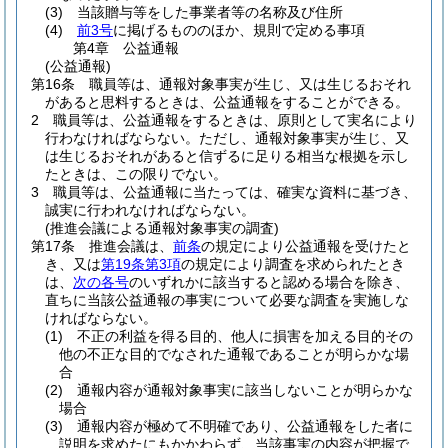
(3)
当該贈与等をした事業者等の名称及び住所
(4)
前3号
に掲げるもののほか、規則で定める事項
第4章
公益通報
(公益通報)
第16条
職員等は、通報対象事実が生じ、又は生じるおそれ
があると思料するときは、公益通報をすることができる。
2
職員等は、公益通報をするときは、原則として実名により
行わなければならない。
ただし、通報対象事実が生じ、又
は生じるおそれがあると信ずるに足りる相当な根拠を示し
たときは、この限りでない。
3
職員等は、公益通報に当たっては、確実な資料に基づき、
誠実に行われなければならない。
(推進会議による通報対象事実の調査)
第17条
推進会議は、
前条
の規定により公益通報を受けたと
き、又は
第19条第3項
の規定により調査を求められたとき
は、
次の各号
のいずれかに該当すると認める場合を除き、
直ちに当該公益通報の事実について必要な調査を実施しな
ければならない。
(1)
不正の利益を得る目的、他人に損害を加える目的その
他の不正な目的でなされた通報であることが明らかな場
合
(2)
通報内容が通報対象事実に該当しないことが明らかな
場合
(3)
通報内容が極めて不明確であり、公益通報をした者に
説明を求めたにもかかわらず、当該事実の内容が把握で