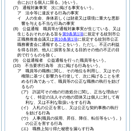
合における個人に限る。)
をいう。
(7)
通報対象事実 次に掲げる事実をいう。
ア
法令等に違反する行為の事実
イ
人の生命、身体若しくは財産又は環境に重大な悪影
響を与える不当な行為の事実
(8)
公益通報 職員等が通報対象事実が生じている、又は
生じるおそれがある旨を
第9条第1項
に規定する紋別市公
正職務推進会議又は
第10条第1項
に規定する紋別市公正
職務審査会に通報することをいう。
ただし、不正の利益
を得る目的、他人に損害を加える目的その他の不正の目
的で行うものを除く。
(9)
公益通報者 公益通報を行った職員等をいう。
(10)
不当要求行為等 次に掲げる行為をいう。
ア
職員等の職務に関し、その地位を利用し、又はその
権限に基づく影響力を行使して、次に掲げることを求
める行為であって、職員等の公正な職務の執行を妨げ
るもの
(ア)
許認可その他の行政処分に関し、正当な理由が
なく、特定の法人その他の団体又は個人に対して有
利な、又は不利な取扱いをする行為
(イ)
入札の公正を害し、又は公正な契約事務の執行
を妨げる行為
(ウ)
人事
(職員の採用、昇任、降任、転任等をいう。)
の公正を害する行為
(エ)
職務上知り得た秘密を漏らす行為