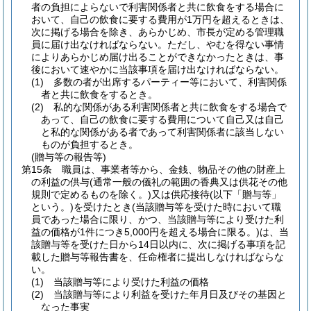
者の負担によらないで利害関係者と共に飲食をする場合に
おいて、自己の飲食に要する費用が1万円を超えるときは、
次に掲げる場合を除き、あらかじめ、市長が定める管理職
員に届け出なければならない。
ただし、やむを得ない事情
によりあらかじめ届け出ることができなかったときは、事
後において速やかに当該事項を届け出なければならない。
(1)
多数の者が出席するパーティー等において、利害関係
者と共に飲食をするとき。
(2)
私的な関係がある利害関係者と共に飲食をする場合で
あって、自己の飲食に要する費用について自己又は自己
と私的な関係がある者であって利害関係者に該当しない
ものが負担するとき。
(贈与等の報告等)
第15条
職員は、事業者等から、金銭、物品その他の財産上
の利益の供与
(通常一般の儀礼の範囲の香典又は供花その他
規則で定めるものを除く。)
又は供応接待
(以下「贈与等」
という。)
を受けたとき
(当該贈与等を受けた時において職
員であった場合に限り、かつ、当該贈与等により受けた利
益の価格が1件につき5,000円を超える場合に限る。)
は、当
該贈与等を受けた日から14日以内に、次に掲げる事項を記
載した贈与等報告書を、任命権者に提出しなければならな
い。
(1)
当該贈与等により受けた利益の価格
(2)
当該贈与等により利益を受けた年月日及びその基因と
なった事実