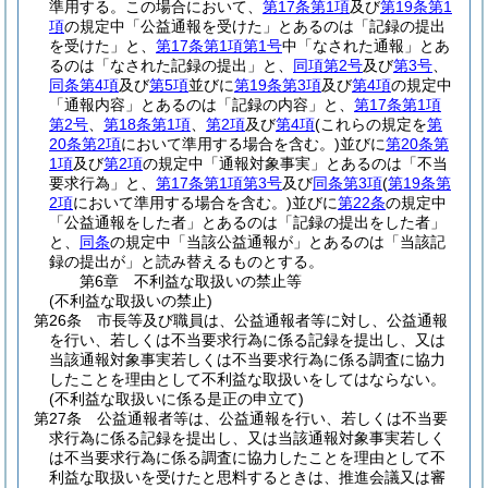
準用する。
この場合において、
第17条第1項
及び
第19条第1
項
の規定中「公益通報を受けた」とあるのは「記録の提出
を受けた」と、
第17条第1項第1号
中「なされた通報」とあ
るのは「なされた記録の提出」と、
同項第2号
及び
第3号
、
同条第4項
及び
第5項
並びに
第19条第3項
及び
第4項
の規定中
「通報内容」とあるのは「記録の内容」と、
第17条第1項
第2号
、
第18条第1項
、
第2項
及び
第4項
(これらの規定を
第
20条第2項
において準用する場合を含む。)
並びに
第20条第
1項
及び
第2項
の規定中「通報対象事実」とあるのは「不当
要求行為」と、
第17条第1項第3号
及び
同条第3項
(
第19条第
2項
において準用する場合を含む。)
並びに
第22条
の規定中
「公益通報をした者」とあるのは「記録の提出をした者」
と、
同条
の規定中「当該公益通報が」とあるのは「当該記
録の提出が」と読み替えるものとする。
第6章
不利益な取扱いの禁止等
(不利益な取扱いの禁止)
第26条
市長等及び職員は、公益通報者等に対し、公益通報
を行い、若しくは不当要求行為に係る記録を提出し、又は
当該通報対象事実若しくは不当要求行為に係る調査に協力
したことを理由として不利益な取扱いをしてはならない。
(不利益な取扱いに係る是正の申立て)
第27条
公益通報者等は、公益通報を行い、若しくは不当要
求行為に係る記録を提出し、又は当該通報対象事実若しく
は不当要求行為に係る調査に協力したことを理由として不
利益な取扱いを受けたと思料するときは、推進会議又は審