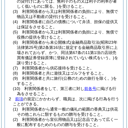
の貸付けにあっては、無利子のもの又は利子の利率が著
しく低いものに限る。)
を受けること。
(3)
利害関係者から又は利害関係者の負担により、無償で
物品又は不動産の貸付けを受けること。
(4)
利害関係者に自己の債務について弁済、担保の提供又
は保証をさせること。
(5)
利害関係者から又は利害関係者の負担により、無償で
役務の提供を受けること。
(6)
利害関係者から未公開株式
(金融商品取引法
(昭和23年
法律第25号)
第2条第16項に規定する金融商品取引所に上
場されておらず、かつ、同法第67条の11第1項の店頭売
買有価証券登録原簿に登録されていない株式をいう。)
を
譲り受けること。
(7)
利害関係者から供応接待を受けること。
(8)
利害関係者と共に遊技又はゴルフをすること。
(9)
利害関係者と共に旅行
(公務のための旅行を除く。)
を
すること。
(10)
利害関係者をして、第三者に対し
前各号
に掲げる行
為をさせること。
2
前項
の規定にかかわらず、職員は、次に掲げる行為を行う
ことができる。
(1)
利害関係者から通常一般の儀礼の範囲の香典又は供花
その他これらに類するものの贈与を受けること。
(2)
利害関係者から宣伝用物品又は記念品であって広く一
般に配布するためのものの贈与を受けること。