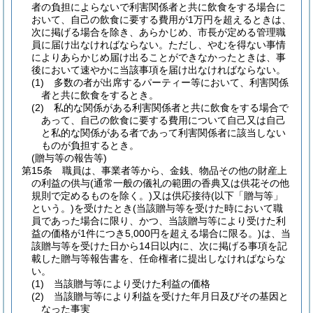
者の負担によらないで利害関係者と共に飲食をする場合に
おいて、自己の飲食に要する費用が1万円を超えるときは、
次に掲げる場合を除き、あらかじめ、市長が定める管理職
員に届け出なければならない。
ただし、やむを得ない事情
によりあらかじめ届け出ることができなかったときは、事
後において速やかに当該事項を届け出なければならない。
(1)
多数の者が出席するパーティー等において、利害関係
者と共に飲食をするとき。
(2)
私的な関係がある利害関係者と共に飲食をする場合で
あって、自己の飲食に要する費用について自己又は自己
と私的な関係がある者であって利害関係者に該当しない
ものが負担するとき。
(贈与等の報告等)
第15条
職員は、事業者等から、金銭、物品その他の財産上
の利益の供与
(通常一般の儀礼の範囲の香典又は供花その他
規則で定めるものを除く。)
又は供応接待
(以下「贈与等」
という。)
を受けたとき
(当該贈与等を受けた時において職
員であった場合に限り、かつ、当該贈与等により受けた利
益の価格が1件につき5,000円を超える場合に限る。)
は、当
該贈与等を受けた日から14日以内に、次に掲げる事項を記
載した贈与等報告書を、任命権者に提出しなければならな
い。
(1)
当該贈与等により受けた利益の価格
(2)
当該贈与等により利益を受けた年月日及びその基因と
なった事実