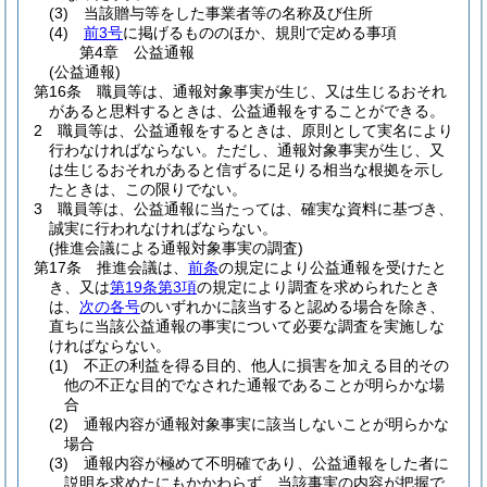
(3)
当該贈与等をした事業者等の名称及び住所
(4)
前3号
に掲げるもののほか、規則で定める事項
第4章
公益通報
(公益通報)
第16条
職員等は、通報対象事実が生じ、又は生じるおそれ
があると思料するときは、公益通報をすることができる。
2
職員等は、公益通報をするときは、原則として実名により
行わなければならない。
ただし、通報対象事実が生じ、又
は生じるおそれがあると信ずるに足りる相当な根拠を示し
たときは、この限りでない。
3
職員等は、公益通報に当たっては、確実な資料に基づき、
誠実に行われなければならない。
(推進会議による通報対象事実の調査)
第17条
推進会議は、
前条
の規定により公益通報を受けたと
き、又は
第19条第3項
の規定により調査を求められたとき
は、
次の各号
のいずれかに該当すると認める場合を除き、
直ちに当該公益通報の事実について必要な調査を実施しな
ければならない。
(1)
不正の利益を得る目的、他人に損害を加える目的その
他の不正な目的でなされた通報であることが明らかな場
合
(2)
通報内容が通報対象事実に該当しないことが明らかな
場合
(3)
通報内容が極めて不明確であり、公益通報をした者に
説明を求めたにもかかわらず、当該事実の内容が把握で