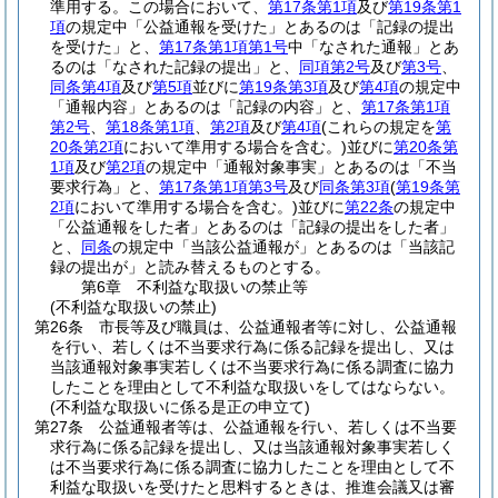
準用する。
この場合において、
第17条第1項
及び
第19条第1
項
の規定中「公益通報を受けた」とあるのは「記録の提出
を受けた」と、
第17条第1項第1号
中「なされた通報」とあ
るのは「なされた記録の提出」と、
同項第2号
及び
第3号
、
同条第4項
及び
第5項
並びに
第19条第3項
及び
第4項
の規定中
「通報内容」とあるのは「記録の内容」と、
第17条第1項
第2号
、
第18条第1項
、
第2項
及び
第4項
(これらの規定を
第
20条第2項
において準用する場合を含む。)
並びに
第20条第
1項
及び
第2項
の規定中「通報対象事実」とあるのは「不当
要求行為」と、
第17条第1項第3号
及び
同条第3項
(
第19条第
2項
において準用する場合を含む。)
並びに
第22条
の規定中
「公益通報をした者」とあるのは「記録の提出をした者」
と、
同条
の規定中「当該公益通報が」とあるのは「当該記
録の提出が」と読み替えるものとする。
第6章
不利益な取扱いの禁止等
(不利益な取扱いの禁止)
第26条
市長等及び職員は、公益通報者等に対し、公益通報
を行い、若しくは不当要求行為に係る記録を提出し、又は
当該通報対象事実若しくは不当要求行為に係る調査に協力
したことを理由として不利益な取扱いをしてはならない。
(不利益な取扱いに係る是正の申立て)
第27条
公益通報者等は、公益通報を行い、若しくは不当要
求行為に係る記録を提出し、又は当該通報対象事実若しく
は不当要求行為に係る調査に協力したことを理由として不
利益な取扱いを受けたと思料するときは、推進会議又は審