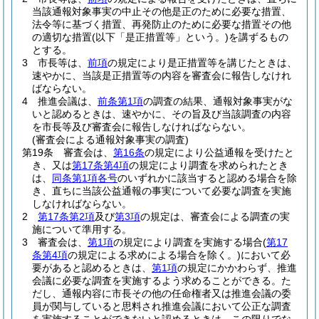
当該通報対象事実の中止その他是正のために必要な措置、
法令等に基づく措置、再発防止のために必要な措置その他
の適切な措置
(以下「是正措置等」という。)
を講ずるもの
とする。
3
市長等は、
前項
の規定により是正措置等を講じたときは、
速やかに、当該是正措置等の内容を審査会に報告しなけれ
ばならない。
4
推進会議は、
前条第1項
の調査の結果、通報対象事実がな
いと認めるときは、速やかに、その旨及び当該調査の内容
を市長等及び審査会に報告しなければならない。
(審査会による通報対象事実の調査)
第19条
審査会は、
第16条
の規定により公益通報を受けたと
き、又は
第17条第4項
の規定により調査を求められたとき
は、
同条第1項各号
のいずれかに該当すると認める場合を除
き、直ちに当該公益通報の事実について必要な調査を実施
しなければならない。
2
第17条第2項
及び
第3項
の規定は、審査会による調査の実
施について準用する。
3
審査会は、
第1項
の規定により調査を実施する場合
(
第17
条第4項
の規定による求めによる場合を除く。)
において必
要があると認めるときは、
第1項
の規定にかかわらず、推進
会議に必要な調査を実施するよう求めることができる。
た
だし、通報内容に市長その他の任命権者又は推進会議の委
員が関与していると思料され推進会議において公正な調査