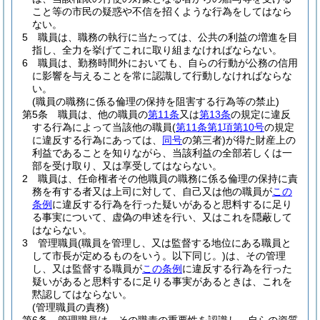
こと等の市民の疑惑や不信を招くような行為をしてはなら
ない。
5
職員は、職務の執行に当たっては、公共の利益の増進を目
指し、全力を挙げてこれに取り組まなければならない。
6
職員は、勤務時間外においても、自らの行動が公務の信用
に影響を与えることを常に認識して行動しなければならな
い。
(職員の職務に係る倫理の保持を阻害する行為等の禁止)
第5条
職員は、他の職員の
第11条
又は
第13条
の規定に違反
する行為によって当該他の職員
(
第11条第1項第10号
の規定
に違反する行為にあっては、
同号
の第三者)
が得た財産上の
利益であることを知りながら、当該利益の全部若しくは一
部を受け取り、又は享受してはならない。
2
職員は、任命権者その他職員の職務に係る倫理の保持に責
務を有する者又は上司に対して、自己又は他の職員が
この
条例
に違反する行為を行った疑いがあると思料するに足り
る事実について、虚偽の申述を行い、又はこれを隠蔽して
はならない。
3
管理職員
(職員を管理し、又は監督する地位にある職員と
して市長が定めるものをいう。以下同じ。)
は、その管理
し、又は監督する職員が
この条例
に違反する行為を行った
疑いがあると思料するに足りる事実があるときは、これを
黙認してはならない。
(管理職員の責務)