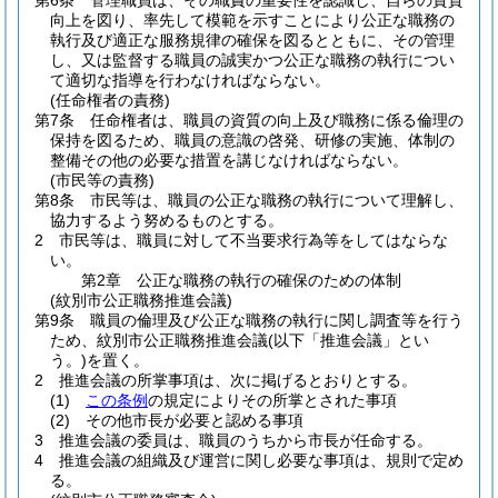
第6条
管理職員は、その職責の重要性を認識し、自らの資質
向上を図り、率先して模範を示すことにより公正な職務の
執行及び適正な服務規律の確保を図るとともに、その管理
し、又は監督する職員の誠実かつ公正な職務の執行につい
て適切な指導を行わなければならない。
(任命権者の責務)
第7条
任命権者は、職員の資質の向上及び職務に係る倫理の
保持を図るため、職員の意識の啓発、研修の実施、体制の
整備その他の必要な措置を講じなければならない。
(市民等の責務)
第8条
市民等は、職員の公正な職務の執行について理解し、
協力するよう努めるものとする。
2
市民等は、職員に対して不当要求行為等をしてはならな
い。
第2章
公正な職務の執行の確保のための体制
(紋別市公正職務推進会議)
第9条
職員の倫理及び公正な職務の執行に関し調査等を行う
ため、紋別市公正職務推進会議
(以下「推進会議」とい
う。)
を置く。
2
推進会議の所掌事項は、次に掲げるとおりとする。
(1)
この条例
の規定によりその所掌とされた事項
(2)
その他市長が必要と認める事項
3
推進会議の委員は、職員のうちから市長が任命する。
4
推進会議の組織及び運営に関し必要な事項は、規則で定め
る。