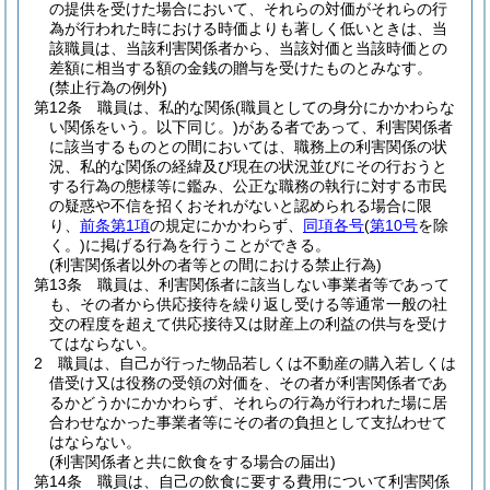
の提供を受けた場合において、それらの対価がそれらの行
為が行われた時における時価よりも著しく低いときは、当
該職員は、当該利害関係者から、当該対価と当該時価との
差額に相当する額の金銭の贈与を受けたものとみなす。
(禁止行為の例外)
第12条
職員は、私的な関係
(職員としての身分にかかわらな
い関係をいう。以下同じ。)
がある者であって、利害関係者
に該当するものとの間においては、職務上の利害関係の状
況、私的な関係の経緯及び現在の状況並びにその行おうと
する行為の態様等に鑑み、公正な職務の執行に対する市民
の疑惑や不信を招くおそれがないと認められる場合に限
り、
前条第1項
の規定にかかわらず、
同項各号
(
第10号
を除
く。)
に掲げる行為を行うことができる。
(利害関係者以外の者等との間における禁止行為)
第13条
職員は、利害関係者に該当しない事業者等であって
も、その者から供応接待を繰り返し受ける等通常一般の社
交の程度を超えて供応接待又は財産上の利益の供与を受け
てはならない。
2
職員は、自己が行った物品若しくは不動産の購入若しくは
借受け又は役務の受領の対価を、その者が利害関係者であ
るかどうかにかかわらず、それらの行為が行われた場に居
合わせなかった事業者等にその者の負担として支払わせて
はならない。
(利害関係者と共に飲食をする場合の届出)
第14条
職員は、自己の飲食に要する費用について利害関係