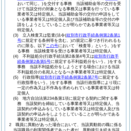
おいて同じ。)
を交付する事務 当該補助金等の交付を受
けて当該交付の対象となる事務又は事業を行っている事
業者等又は特定個人、当該補助金等の交付の申請をして
いる事業者等又は特定個人及び当該補助金等の交付の申
請をしようとしていることが明らかである事業者等又は
特定個人
(3)
立入検査又は監査
(法令
(
紋別市行政手続条例第2条第1
号
に規定する条例等を含む。)
の規定に基づき行われるも
のに限る。以下
この号
において「検査等」という。)
をす
る事務 当該検査等を受ける事業者等又は特定個人
(4)
不利益処分
(行政手続法第2条第4号又は
紋別市行政手
続条例第2条第5号
に規定する不利益処分をいう。)
をする
事務 当該不利益処分をしようとする場合における当該
不利益処分の名宛人となるべき事業者等又は特定個人
(5)
行政指導
(
紋別市行政手続条例第2条第7号
に規定する
行政指導をいう。)
をする事務 当該行政指導により現に
一定の作為又は不作為を求められている事業者等又は特
定個人
(6)
地方自治法第234条第1項に規定する契約に関する事
務 当該契約を締結している事業者等又は特定個人、当
該契約の申込みをしている事業者等又は特定個人及び当
該契約の申込みをしようとしていることが明らかである
事業者等又は特定個人
2
職員に異動があった場合において、当該異動前の職に係る
当該職員の利害関係者であった者が、異動後引き続き当該