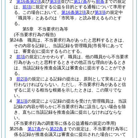
2
第16条第2項
及び
第3項
並びに
第17条
から
前条
までの規定
は、
前項
に規定する公益を目的とする通報について準用す
る。
この場合において、
第16条第2項
及び
第3項
の規定中
「職員等」とあるのは「市民等」と読み替えるものとす
る。
第5章
不当要求行為等
(不当要求行為の報告)
第24条
職員は、不当要求行為があったと思料するときは、
その内容を記録し、当該記録を管理職員
(市長等にあって
は、審査会)
に提出するものとする。
2
前項
の規定にかかわらず、職員は、他の職員から不当要求
行為があったと思料するときその他正当な理由があるとき
は、当該記録を推進会議又は審査会に提出することができ
る。
3
前2項
の規定による記録の提出は、原則として実名により
行わなければならない。
ただし、不当要求行為があると信
ずるに足りる相当な根拠を示したときは、この限りでな
い。
4
第1項
の規定により記録の提出を受けた管理職員は、当該
記録の内容が明らかに不当要求行為に該当しない場合を除
き、直ちに当該記録を推進会議に提出しなければならな
い。
(不当要求行為の調査等に係る公益通報の規定の準用)
第25条
第17条
から
第22条
までの規定は、不当要求行為等に
係る記録が推進会議又は審査会に提出された場合について