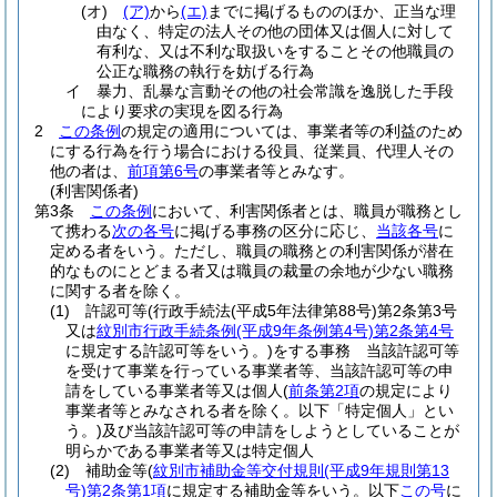
(オ)
(ア)
から
(エ)
までに掲げるもののほか、正当な理
由なく、特定の法人その他の団体又は個人に対して
有利な、又は不利な取扱いをすることその他職員の
公正な職務の執行を妨げる行為
イ
暴力、乱暴な言動その他の社会常識を逸脱した手段
により要求の実現を図る行為
2
この条例
の規定の適用については、事業者等の利益のため
にする行為を行う場合における役員、従業員、代理人その
他の者は、
前項第6号
の事業者等とみなす。
(利害関係者)
第3条
この条例
において、利害関係者とは、職員が職務とし
て携わる
次の各号
に掲げる事務の区分に応じ、
当該各号
に
定める者をいう。
ただし、職員の職務との利害関係が潜在
的なものにとどまる者又は職員の裁量の余地が少ない職務
に関する者を除く。
(1)
許認可等
(行政手続法
(平成5年法律第88号)
第2条第3号
又は
紋別市行政手続条例
(平成9年条例第4号)
第2条第4号
に規定する許認可等をいう。)
をする事務 当該許認可等
を受けて事業を行っている事業者等、当該許認可等の申
請をしている事業者等又は個人
(
前条第2項
の規定により
事業者等とみなされる者を除く。以下「特定個人」とい
う。)
及び当該許認可等の申請をしようとしていることが
明らかである事業者等又は特定個人
(2)
補助金等
(
紋別市補助金等交付規則
(平成9年規則第13
号)
第2条第1項
に規定する補助金等をいう。以下
この号
に