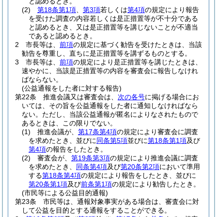
と認めるとき。
(2)
第18条第1項
、
第3項
若しくは
第4項
の規定により報告
を受けた調査の内容若しくは是正措置等が不十分である
と認めるとき、又は是正措置等を講じないことが不適当
であると認めるとき。
2
市長等は、
前項
の規定に基づく勧告を受けたときは、当該
勧告を尊重し、直ちに是正措置等を講ずるものとする。
3
市長等は、
前項
の規定により是正措置等を講じたときは、
速やかに、当該是正措置等の内容を審査会に報告しなけれ
ばならない。
(公益通報をした者に対する報告)
第22条
推進会議又は審査会は、
次の各号
に掲げる場合にお
いては、その旨を公益通報をした者に通知しなければなら
ない。
ただし、当該公益通報が匿名によりなされたもので
あるときは、この限りでない。
(1)
推進会議が、
第17条第4項
の規定により審査会に調査
を求めたとき、並びに
同条第5項
並びに
第18条第1項
及び
第4項
の報告をしたとき。
(2)
審査会が、
第19条第3項
の規定により推進会議に調査
を求めたとき、
同条第4項
及び
第20条第2項
において準用
する
第18条第4項
の規定により報告をしたとき、並びに
第20条第1項
及び
前条第1項
の規定により勧告したとき。
(市民等による公益目的通報)
第23条
市民等は、通報対象事実がある場合は、審査会に対
して公益を目的とする通報をすることができる。