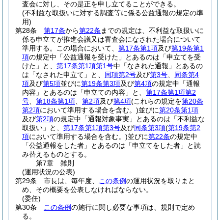
査会に対し、その是正を申し立てることができる。
(不利益な取扱いに対する調査等に係る公益通報の規定の準
用)
第28条
第17条
から
第22条
までの規定は、不利益な取扱いに
係る申立てが推進会議又は審査会になされた場合について
準用する。
この場合において、
第17条第1項
及び
第19条第1
項
の規定中「公益通報を受けた」とあるのは「申立てを受
けた」と、
第17条第1項第1号
中「なされた通報」とあるの
は「なされた申立て」と、
同項第2号
及び
第3号
、
同条第4
項
及び
第5項
並びに
第19条第3項
及び
第4項
の規定中「通報
内容」とあるのは「申立ての内容」と、
第17条第1項第2
号
、
第18条第1項
、
第2項
及び
第4項
(これらの規定を
第20条
第2項
において準用する場合を含む。)
並びに
第20条第1項
及び
第2項
の規定中「通報対象事実」とあるのは「不利益な
取扱い」と、
第17条第1項第3号
及び
同条第3項
(
第19条第2
項
において準用する場合を含む。)
並びに
第22条
の規定中
「公益通報をした者」とあるのは「申立てをした者」と読
み替えるものとする。
第7章
雑則
(運用状況の公表)
第29条
市長は、毎年度、
この条例
の運用状況を取りまと
め、その概要を公表しなければならない。
(委任)
第30条
この条例
の施行に関し必要な事項は、規則で定め
る。