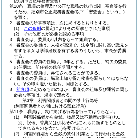
(紋別市公正職務審査会)
第10条
職員の倫理及び公正な職務の執行に関し審査等を行
うため、紋別市公正職務審査会
(以下「審査会」という。)
を置く。
2
審査会の所掌事項は、次に掲げるとおりとする。
(1)
この条例
の規定によりその所掌とされた事項
(2)
その他市長が必要と認める事項
3
審査会は、委員3人以内をもって組織する。
4
審査会の委員は、人格が高潔で、法令等に関し高い識見を
有する者又は学識経験を有する者のうちから、市長が委嘱
する。
5
審査会の委員の任期は、3年とする。
ただし、補欠の委員
の任期は、前任者の残任期間とする。
6
審査会の委員は、再任されることができる。
7
審査会の委員は、職務上知り得た秘密を漏らしてはならな
い。
その職を退いた後も、同様とする。
8
前各項
に定めるもののほか、審査会の組織及び運営に関し
必要な事項は、規則で定める。
第3章
利害関係者との間の禁止行為等
(利害関係者との間における禁止行為)
第11条
職員は、次に掲げる行為を行ってはならない。
(1)
利害関係者から金銭、物品又は不動産の贈与
(せん
別、祝儀、香典又は供花その他これらに類するものとし
てされるものを含む。)
を受けること。
(2)
利害関係者から金銭の貸付け
(業として行われる金銭