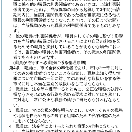
職に係る他の職員の利害関係者であるときは、当該利害関
係者であった者は、当該異動の日から起算して3年間
(当該
期間内に、当該利害関係者であった者が当該職に係る他の
職員の利害関係者でなくなったときは、その日までの間)
は、当該異動があった職員の利害関係者であるものとみな
す。
3
他の職員の利害関係者が、職員をしてその職に基づく影響
力を当該他の職員に行使させることにより自己の利益を図
るためその職員と接触していることが明らかな場合におい
ては、当該他の職員の利害関係者は、その職員の利害関係
者であるものとみなす。
(職員が遵守すべき職務に係る倫理原則)
第4条
職員は、市民全体の奉仕者であり、市民の一部に対し
てのみの奉仕者ではないことを自覚し、職務上知り得た情
報について市民の一部に対してのみ有利な取扱いをする等
市民に対し不当な差別的取扱いをしてはならない。
2
職員は、法令等を遵守するとともに、公正な職務の執行を
損なうおそれのある行為を求める要求に対してはき然とし
て対応し、常に公正な職務の執行に当たらなければならな
い。
3
職員は、常に公私の別を明らかにし、いやしくもその職務
や地位を自らや自らの属する組織のための私的利益のため
に用いてはならない。
4
職員は、法令等により与えられた権限の行使に当たって
は、当該権限の行使の対象となる者からの贈与等を受ける