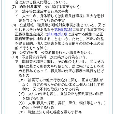
合における個人に限る。)
をいう。
(7)
通報対象事実 次に掲げる事実をいう。
ア
法令等に違反する行為の事実
イ
人の生命、身体若しくは財産又は環境に重大な悪影
響を与える不当な行為の事実
(8)
公益通報 職員等が通報対象事実が生じている、又は
生じるおそれがある旨を
第9条第1項
に規定する紋別市公
正職務推進会議又は
第10条第1項
に規定する紋別市公正
職務審査会に通報することをいう。
ただし、不正の利益
を得る目的、他人に損害を加える目的その他の不正の目
的で行うものを除く。
(9)
公益通報者 公益通報を行った職員等をいう。
(10)
不当要求行為等 次に掲げる行為をいう。
ア
職員等の職務に関し、その地位を利用し、又はその
権限に基づく影響力を行使して、次に掲げることを求
める行為であって、職員等の公正な職務の執行を妨げ
るもの
(ア)
許認可その他の行政処分に関し、正当な理由が
なく、特定の法人その他の団体又は個人に対して有
利な、又は不利な取扱いをする行為
(イ)
入札の公正を害し、又は公正な契約事務の執行
を妨げる行為
(ウ)
人事
(職員の採用、昇任、降任、転任等をいう。)
の公正を害する行為
(エ)
職務上知り得た秘密を漏らす行為