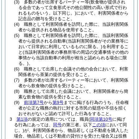
(3)
多数の者が出席するパーティー等
(飲食物が提供され
る会合であって立食形式その他公開性の高い形式で行わ
れるものをいう。以下同じ。)
において、利害関係者から
記念品の贈与を受けること。
(4)
職務として利害関係者を訪問した際に、当該利害関係
者から提供される物品を使用すること。
(5)
職務として利害関係者を訪問した際に、当該利害関係
者から提供される自動車
(当該利害関係者がその業務等に
おいて日常的に利用しているものに限る。)
を利用するこ
と
(当該利害関係者の事務所等の周辺の交通事情その他の
事情から当該自動車の利用が相当と認められる場合に限
る。)
。
(6)
職務として出席した会議その他の会合において、利害
関係者から茶菓の提供を受けること。
(7)
多数の者が出席するパーティー等において、利害関係
者から飲食物の提供を受けること。
(8)
職務として出席した会議において、利害関係者から簡
素な飲食物の提供を受けること。
(9)
前項第7号
から
第9号
までに掲げる行為のうち、任命権
者が公正な職務の執行に対する市民の疑惑や不信を招く
おそれがないと認めて許可した行為をすること。
3
第1項
の規定の適用については、職員
(
同項第10号
に掲げ
る行為にあっては、
同号
の第三者。以下
この項
において同
じ。)
が、利害関係者から、物品若しくは不動産を購入した
場合、物品若しくは不動産の貸付けを受けた場合又は役務