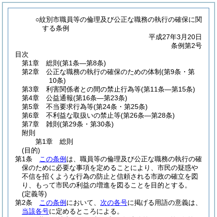
○紋別市職員等の倫理及び公正な職務の執行の確保に関
する条例
平成27年3月20日
条例第2号
目次
第1章
総則
(第1条―第8条)
第2章
公正な職務の執行の確保のための体制
(第9条・第
10条)
第3章
利害関係者との間の禁止行為等
(第11条―第15条)
第4章
公益通報
(第16条―第23条)
第5章
不当要求行為等
(第24条・第25条)
第6章
不利益な取扱いの禁止等
(第26条―第28条)
第7章
雑則
(第29条・第30条)
附則
第1章
総則
(目的)
第1条
この条例
は、職員等の倫理及び公正な職務の執行の確
保のために必要な事項を定めることにより、市民の疑惑や
不信を招くような行為の防止と信頼される市政の確立を図
り、もって市民の利益の増進を図ることを目的とする。
(定義等)
第2条
この条例
において、
次の各号
に掲げる用語の意義は、
当該各号
に定めるところによる。