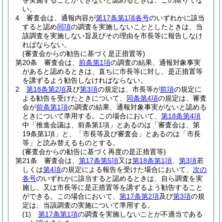
を実施することができないと認めるときは、この限りでな
い。
4
審査会は、通報内容が
第17条第1項各号
のいずれかに該当
すると認め
同項
の調査を実施しないこととしたときは、当
該調査を実施しない旨及びその理由を市長等に報告しなけ
ればならない。
(審査会からの勧告に基づく是正措置等)
第20条
審査会は、
前条第1項
の調査の結果、通報対象事実
があると認めるときは、直ちに市長等に対し、是正措置等
を講ずるよう勧告しなければならない。
2
第18条第2項
及び
第3項
の規定は、市長等が
前項
の規定に
よる勧告を受けたときについて、
同条第4項
の規定は、審査
会が
前条第1項
の調査の結果、通報対象事実がないと認める
ときについて準用する。
この場合において、
第18条第4項
中「推進会議は、前条第1項」とあるのは「審査会は、第
19条第1項」と、「市長等及び審査会」とあるのは「市長
等」と読み替えるものとする。
(審査会からの勧告に基づく再度の是正措置等)
第21条
審査会は、
第17条第5項
又は
第18条第1項
、
第3項
若
しくは
第4項
の規定による報告を受けた場合において、
次の
各号
のいずれかに該当すると認めるときは、自ら調査を実
施し、又は市長等に是正措置等を講ずるよう勧告すること
ができる。
この場合において、
第17条第2項
及び
第3項
の規
定は、当該調査の実施について準用する。
(1)
第17条第1項
の調査を実施しないことが不適当である