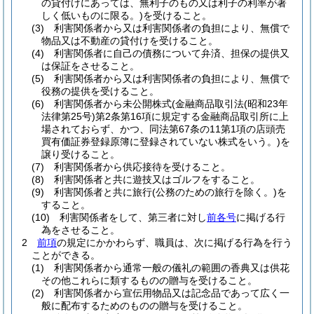
の貸付けにあっては、無利子のもの又は利子の利率が著
しく低いものに限る。)
を受けること。
(3)
利害関係者から又は利害関係者の負担により、無償で
物品又は不動産の貸付けを受けること。
(4)
利害関係者に自己の債務について弁済、担保の提供又
は保証をさせること。
(5)
利害関係者から又は利害関係者の負担により、無償で
役務の提供を受けること。
(6)
利害関係者から未公開株式
(金融商品取引法
(昭和23年
法律第25号)
第2条第16項に規定する金融商品取引所に上
場されておらず、かつ、同法第67条の11第1項の店頭売
買有価証券登録原簿に登録されていない株式をいう。)
を
譲り受けること。
(7)
利害関係者から供応接待を受けること。
(8)
利害関係者と共に遊技又はゴルフをすること。
(9)
利害関係者と共に旅行
(公務のための旅行を除く。)
を
すること。
(10)
利害関係者をして、第三者に対し
前各号
に掲げる行
為をさせること。
2
前項
の規定にかかわらず、職員は、次に掲げる行為を行う
ことができる。
(1)
利害関係者から通常一般の儀礼の範囲の香典又は供花
その他これらに類するものの贈与を受けること。
(2)
利害関係者から宣伝用物品又は記念品であって広く一
般に配布するためのものの贈与を受けること。