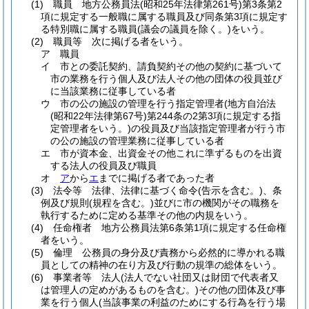
(1)
職員 地方公務員法
(昭和25年法律第261号)
第3条第2
項に規定する一般職に属する職員及び同条第3項に規定す
る特別職に属する職員
(議会の議員を除く。)
をいう。
(2)
職員等 次に掲げる者をいう。
ア
職員
イ
市との委託契約、請負契約その他の契約に基づいて
市の業務を行う個人及び法人その他の団体の役員並び
に当該業務に従事している者
ウ
市の公の施設の管理を行う指定管理者
(地方自治法
(昭和22年法律第67号)
第244条の2第3項に規定する指
定管理者をいう。)
の役員及び当該指定管理者が行う市
の公の施設の管理業務に従事している者
エ
市が資本金、出資金その他これに準ずるものを出資
する法人の役員及び職員
オ
ア
から
エ
までに掲げる者であった者
(3)
法令等 法律、法律に基づく命令
(告示を含む。)
、条
例及び規則
(規程を含む。)
並びに市の機関がその職務を
執行するために定める基準その他の内規をいう。
(4)
任命権者 地方公務員法第6条第1項に規定する任命権
者をいう。
(5)
倫理 公務員の身分及び責務から必然的に導かれる職
員としての精神の在り方及び行動の規準の総体をいう。
(6)
事業者等 法人
(法人でない社団又は財団で代表者又
は管理人の定めがあるものを含む。)
その他の団体及び事
業を行う個人
(当該事業の利益のためにする行為を行う場