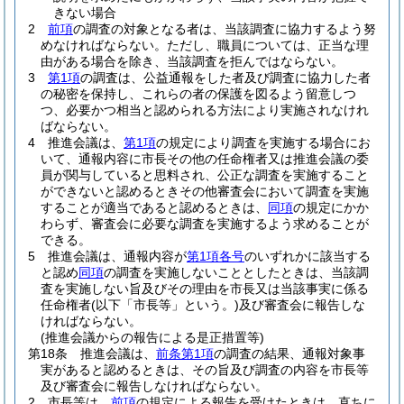
きない場合
2
前項
の調査の対象となる者は、当該調査に協力するよう努
めなければならない。
ただし、職員については、正当な理
由がある場合を除き、当該調査を拒んではならない。
3
第1項
の調査は、公益通報をした者及び調査に協力した者
の秘密を保持し、これらの者の保護を図るよう留意しつ
つ、必要かつ相当と認められる方法により実施されなけれ
ばならない。
4
推進会議は、
第1項
の規定により調査を実施する場合にお
いて、通報内容に市長その他の任命権者又は推進会議の委
員が関与していると思料され、公正な調査を実施すること
ができないと認めるときその他審査会において調査を実施
することが適当であると認めるときは、
同項
の規定にかか
わらず、審査会に必要な調査を実施するよう求めることが
できる。
5
推進会議は、通報内容が
第1項各号
のいずれかに該当する
と認め
同項
の調査を実施しないこととしたときは、当該調
査を実施しない旨及びその理由を市長又は当該事実に係る
任命権者
(以下「市長等」という。)
及び審査会に報告しな
ければならない。
(推進会議からの報告による是正措置等)
第18条
推進会議は、
前条第1項
の調査の結果、通報対象事
実があると認めるときは、その旨及び調査の内容を市長等
及び審査会に報告しなければならない。
2
市長等は、
前項
の規定による報告を受けたときは、直ちに