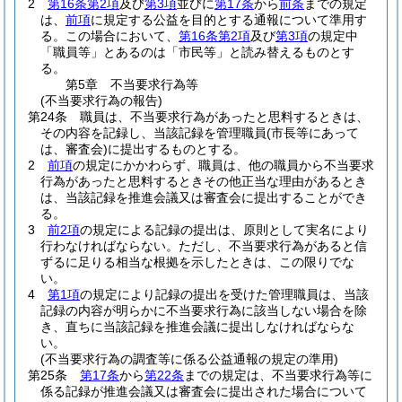
2
第16条第2項
及び
第3項
並びに
第17条
から
前条
までの規定
は、
前項
に規定する公益を目的とする通報について準用す
る。
この場合において、
第16条第2項
及び
第3項
の規定中
「職員等」とあるのは「市民等」と読み替えるものとす
る。
第5章
不当要求行為等
(不当要求行為の報告)
第24条
職員は、不当要求行為があったと思料するときは、
その内容を記録し、当該記録を管理職員
(市長等にあって
は、審査会)
に提出するものとする。
2
前項
の規定にかかわらず、職員は、他の職員から不当要求
行為があったと思料するときその他正当な理由があるとき
は、当該記録を推進会議又は審査会に提出することができ
る。
3
前2項
の規定による記録の提出は、原則として実名により
行わなければならない。
ただし、不当要求行為があると信
ずるに足りる相当な根拠を示したときは、この限りでな
い。
4
第1項
の規定により記録の提出を受けた管理職員は、当該
記録の内容が明らかに不当要求行為に該当しない場合を除
き、直ちに当該記録を推進会議に提出しなければならな
い。
(不当要求行為の調査等に係る公益通報の規定の準用)
第25条
第17条
から
第22条
までの規定は、不当要求行為等に
係る記録が推進会議又は審査会に提出された場合について