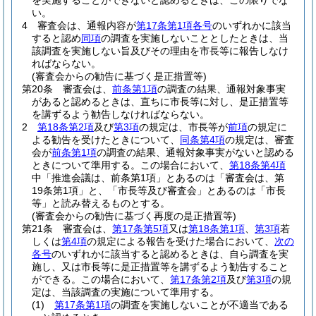
を実施することができないと認めるときは、この限りでな
い。
4
審査会は、通報内容が
第17条第1項各号
のいずれかに該当
すると認め
同項
の調査を実施しないこととしたときは、当
該調査を実施しない旨及びその理由を市長等に報告しなけ
ればならない。
(審査会からの勧告に基づく是正措置等)
第20条
審査会は、
前条第1項
の調査の結果、通報対象事実
があると認めるときは、直ちに市長等に対し、是正措置等
を講ずるよう勧告しなければならない。
2
第18条第2項
及び
第3項
の規定は、市長等が
前項
の規定に
よる勧告を受けたときについて、
同条第4項
の規定は、審査
会が
前条第1項
の調査の結果、通報対象事実がないと認める
ときについて準用する。
この場合において、
第18条第4項
中「推進会議は、前条第1項」とあるのは「審査会は、第
19条第1項」と、「市長等及び審査会」とあるのは「市長
等」と読み替えるものとする。
(審査会からの勧告に基づく再度の是正措置等)
第21条
審査会は、
第17条第5項
又は
第18条第1項
、
第3項
若
しくは
第4項
の規定による報告を受けた場合において、
次の
各号
のいずれかに該当すると認めるときは、自ら調査を実
施し、又は市長等に是正措置等を講ずるよう勧告すること
ができる。
この場合において、
第17条第2項
及び
第3項
の規
定は、当該調査の実施について準用する。
(1)
第17条第1項
の調査を実施しないことが不適当である