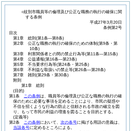
○紋別市職員等の倫理及び公正な職務の執行の確保に関
する条例
平成27年3月20日
条例第2号
目次
第1章
総則
(第1条―第8条)
第2章
公正な職務の執行の確保のための体制
(第9条・第
10条)
第3章
利害関係者との間の禁止行為等
(第11条―第15条)
第4章
公益通報
(第16条―第23条)
第5章
不当要求行為等
(第24条・第25条)
第6章
不利益な取扱いの禁止等
(第26条―第28条)
第7章
雑則
(第29条・第30条)
附則
第1章
総則
(目的)
第1条
この条例
は、職員等の倫理及び公正な職務の執行の確
保のために必要な事項を定めることにより、市民の疑惑や
不信を招くような行為の防止と信頼される市政の確立を図
り、もって市民の利益の増進を図ることを目的とする。
(定義等)
第2条
この条例
において、
次の各号
に掲げる用語の意義は、
当該各号
に定めるところによる。