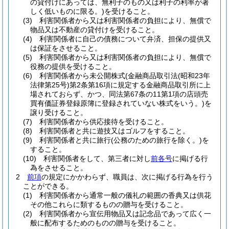
の貸付けにあっては、無利子のもの又は利子の利率が著
しく低いものに限る。)
を受けること。
(3)
利害関係者から又は利害関係者の負担により、無償で
物品又は不動産の貸付けを受けること。
(4)
利害関係者に自己の債務について弁済、担保の提供又
は保証をさせること。
(5)
利害関係者から又は利害関係者の負担により、無償で
役務の提供を受けること。
(6)
利害関係者から未公開株式
(金融商品取引法
(昭和23年
法律第25号)
第2条第16項に規定する金融商品取引所に上
場されておらず、かつ、同法第67条の11第1項の店頭売
買有価証券登録原簿に登録されていない株式をいう。)
を
譲り受けること。
(7)
利害関係者から供応接待を受けること。
(8)
利害関係者と共に遊技又はゴルフをすること。
(9)
利害関係者と共に旅行
(公務のための旅行を除く。)
を
すること。
(10)
利害関係者をして、第三者に対し
前各号
に掲げる行
為をさせること。
2
前項
の規定にかかわらず、職員は、次に掲げる行為を行う
ことができる。
(1)
利害関係者から通常一般の儀礼の範囲の香典又は供花
その他これらに類するものの贈与を受けること。
(2)
利害関係者から宣伝用物品又は記念品であって広く一
般に配布するためのものの贈与を受けること。