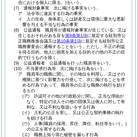
合における個人に限る。)
をいう。
(7)
通報対象事実 次に掲げる事実をいう。
ア
法令等に違反する行為の事実
イ
人の生命、身体若しくは財産又は環境に重大な悪影
響を与える不当な行為の事実
(8)
公益通報 職員等が通報対象事実が生じている、又は
生じるおそれがある旨を
第9条第1項
に規定する紋別市公
正職務推進会議又は
第10条第1項
に規定する紋別市公正
職務審査会に通報することをいう。
ただし、不正の利益
を得る目的、他人に損害を加える目的その他の不正の目
的で行うものを除く。
(9)
公益通報者 公益通報を行った職員等をいう。
(10)
不当要求行為等 次に掲げる行為をいう。
ア
職員等の職務に関し、その地位を利用し、又はその
権限に基づく影響力を行使して、次に掲げることを求
める行為であって、職員等の公正な職務の執行を妨げ
るもの
(ア)
許認可その他の行政処分に関し、正当な理由が
なく、特定の法人その他の団体又は個人に対して有
利な、又は不利な取扱いをする行為
(イ)
入札の公正を害し、又は公正な契約事務の執行
を妨げる行為
(ウ)
人事
(職員の採用、昇任、降任、転任等をいう。)
の公正を害する行為
(エ)
職務上知り得た秘密を漏らす行為