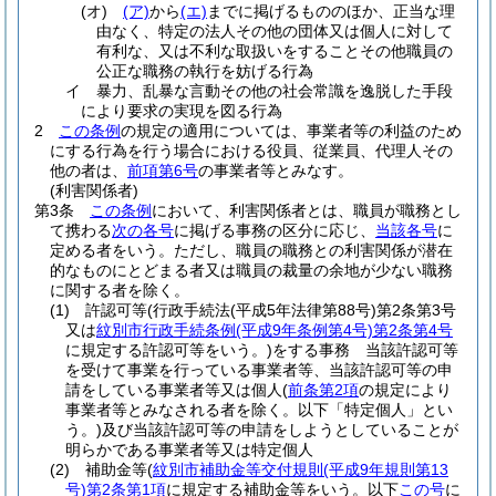
(オ)
(ア)
から
(エ)
までに掲げるもののほか、正当な理
由なく、特定の法人その他の団体又は個人に対して
有利な、又は不利な取扱いをすることその他職員の
公正な職務の執行を妨げる行為
イ
暴力、乱暴な言動その他の社会常識を逸脱した手段
により要求の実現を図る行為
2
この条例
の規定の適用については、事業者等の利益のため
にする行為を行う場合における役員、従業員、代理人その
他の者は、
前項第6号
の事業者等とみなす。
(利害関係者)
第3条
この条例
において、利害関係者とは、職員が職務とし
て携わる
次の各号
に掲げる事務の区分に応じ、
当該各号
に
定める者をいう。
ただし、職員の職務との利害関係が潜在
的なものにとどまる者又は職員の裁量の余地が少ない職務
に関する者を除く。
(1)
許認可等
(行政手続法
(平成5年法律第88号)
第2条第3号
又は
紋別市行政手続条例
(平成9年条例第4号)
第2条第4号
に規定する許認可等をいう。)
をする事務 当該許認可等
を受けて事業を行っている事業者等、当該許認可等の申
請をしている事業者等又は個人
(
前条第2項
の規定により
事業者等とみなされる者を除く。以下「特定個人」とい
う。)
及び当該許認可等の申請をしようとしていることが
明らかである事業者等又は特定個人
(2)
補助金等
(
紋別市補助金等交付規則
(平成9年規則第13
号)
第2条第1項
に規定する補助金等をいう。以下
この号
に