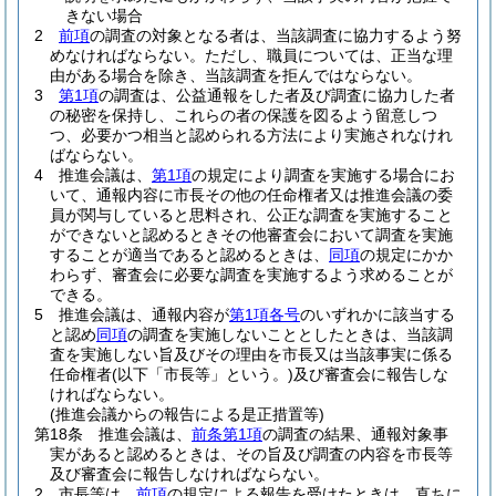
きない場合
2
前項
の調査の対象となる者は、当該調査に協力するよう努
めなければならない。
ただし、職員については、正当な理
由がある場合を除き、当該調査を拒んではならない。
3
第1項
の調査は、公益通報をした者及び調査に協力した者
の秘密を保持し、これらの者の保護を図るよう留意しつ
つ、必要かつ相当と認められる方法により実施されなけれ
ばならない。
4
推進会議は、
第1項
の規定により調査を実施する場合にお
いて、通報内容に市長その他の任命権者又は推進会議の委
員が関与していると思料され、公正な調査を実施すること
ができないと認めるときその他審査会において調査を実施
することが適当であると認めるときは、
同項
の規定にかか
わらず、審査会に必要な調査を実施するよう求めることが
できる。
5
推進会議は、通報内容が
第1項各号
のいずれかに該当する
と認め
同項
の調査を実施しないこととしたときは、当該調
査を実施しない旨及びその理由を市長又は当該事実に係る
任命権者
(以下「市長等」という。)
及び審査会に報告しな
ければならない。
(推進会議からの報告による是正措置等)
第18条
推進会議は、
前条第1項
の調査の結果、通報対象事
実があると認めるときは、その旨及び調査の内容を市長等
及び審査会に報告しなければならない。
2
市長等は、
前項
の規定による報告を受けたときは、直ちに