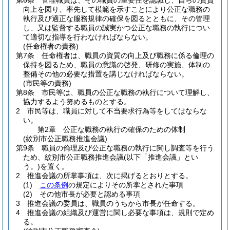
第6条
管理職員は、その職責の重要性を認識し、自らの資質
向上を図り、率先して模範を示すことにより公正な職務の
執行及び適正な服務規律の確保を図るとともに、その管理
し、又は監督する職員の誠実かつ公正な職務の執行につい
て適切な指導を行わなければならない。
(任命権者の責務)
第7条
任命権者は、職員の資質の向上及び職務に係る倫理の
保持を図るため、職員の意識の啓発、研修の実施、体制の
整備その他の必要な措置を講じなければならない。
(市民等の責務)
第8条
市民等は、職員の公正な職務の執行について理解し、
協力するよう努めるものとする。
2
市民等は、職員に対して不当要求行為等をしてはならな
い。
第2章
公正な職務の執行の確保のための体制
(紋別市公正職務推進会議)
第9条
職員の倫理及び公正な職務の執行に関し調査等を行う
ため、紋別市公正職務推進会議
(以下「推進会議」とい
う。)
を置く。
2
推進会議の所掌事項は、次に掲げるとおりとする。
(1)
この条例
の規定によりその所掌とされた事項
(2)
その他市長が必要と認める事項
3
推進会議の委員は、職員のうちから市長が任命する。
4
推進会議の組織及び運営に関し必要な事項は、規則で定め
る。