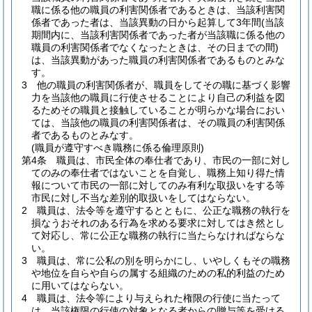
職に係る他の職員の利害関係者であるときは、当該利害関
係者であった者は、当該異動の日から起算して3年間
(当該
期間内に、当該利害関係者であった者が当該職に係る他の
職員の利害関係者でなくなったときは、その日までの間)
は、当該異動があった職員の利害関係者であるものとみな
す。
3
他の職員の利害関係者が、職員をしてその職に基づく影響
力を当該他の職員に行使させることにより自己の利益を図
るためその職員と接触していることが明らかな場合におい
ては、当該他の職員の利害関係者は、その職員の利害関係
者であるものとみなす。
(職員が遵守すべき職務に係る倫理原則)
第4条
職員は、市民全体の奉仕者であり、市民の一部に対し
てのみの奉仕者ではないことを自覚し、職務上知り得た情
報について市民の一部に対してのみ有利な取扱いをする等
市民に対し不当な差別的取扱いをしてはならない。
2
職員は、法令等を遵守するとともに、公正な職務の執行を
損なうおそれのある行為を求める要求に対してはき然とし
て対応し、常に公正な職務の執行に当たらなければならな
い。
3
職員は、常に公私の別を明らかにし、いやしくもその職務
や地位を自らや自らの属する組織のための私的利益のため
に用いてはならない。
4
職員は、法令等により与えられた権限の行使に当たって
は、当該権限の行使の対象となる者からの贈与等を受ける