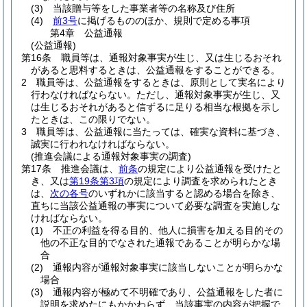
(3)
当該贈与等をした事業者等の名称及び住所
(4)
前3号
に掲げるもののほか、規則で定める事項
第4章
公益通報
(公益通報)
第16条
職員等は、通報対象事実が生じ、又は生じるおそれ
があると思料するときは、公益通報をすることができる。
2
職員等は、公益通報をするときは、原則として実名により
行わなければならない。
ただし、通報対象事実が生じ、又
は生じるおそれがあると信ずるに足りる相当な根拠を示し
たときは、この限りでない。
3
職員等は、公益通報に当たっては、確実な資料に基づき、
誠実に行われなければならない。
(推進会議による通報対象事実の調査)
第17条
推進会議は、
前条
の規定により公益通報を受けたと
き、又は
第19条第3項
の規定により調査を求められたとき
は、
次の各号
のいずれかに該当すると認める場合を除き、
直ちに当該公益通報の事実について必要な調査を実施しな
ければならない。
(1)
不正の利益を得る目的、他人に損害を加える目的その
他の不正な目的でなされた通報であることが明らかな場
合
(2)
通報内容が通報対象事実に該当しないことが明らかな
場合
(3)
通報内容が極めて不明確であり、公益通報をした者に
説明を求めたにもかかわらず、当該事実の内容が把握で