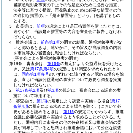
当該通報対象事実の中止その他是正のために必要な措置、
法令等に基づく措置、再発防止のために必要な措置その他
の適切な措置
(以下「是正措置等」という。)
を講ずるもの
とする。
3
市長等は、
前項
の規定により是正措置等を講じたときは、
速やかに、当該是正措置等の内容を審査会に報告しなけれ
ばならない。
4
推進会議は、
前条第1項
の調査の結果、通報対象事実がな
いと認めるときは、速やかに、その旨及び当該調査の内容
を市長等及び審査会に報告しなければならない。
(審査会による通報対象事実の調査)
第19条
審査会は、
第16条
の規定により公益通報を受けたと
き、又は
第17条第4項
の規定により調査を求められたとき
は、
同条第1項各号
のいずれかに該当すると認める場合を除
き、直ちに当該公益通報の事実について必要な調査を実施
しなければならない。
2
第17条第2項
及び
第3項
の規定は、審査会による調査の実
施について準用する。
3
審査会は、
第1項
の規定により調査を実施する場合
(
第17
条第4項
の規定による求めによる場合を除く。)
において必
要があると認めるときは、
第1項
の規定にかかわらず、推進
会議に必要な調査を実施するよう求めることができる。
た
だし、通報内容に市長その他の任命権者又は推進会議の委
員が関与していると思料され推進会議において公正な調査