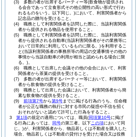
(3)
多数の者が出席するパーティー等
(飲食物が提供され
る会合であって立食形式その他公開性の高い形式で行わ
れるものをいう。以下同じ。)
において、利害関係者から
記念品の贈与を受けること。
(4)
職務として利害関係者を訪問した際に、当該利害関係
者から提供される物品を使用すること。
(5)
職務として利害関係者を訪問した際に、当該利害関係
者から提供される自動車
(当該利害関係者がその業務等に
おいて日常的に利用しているものに限る。)
を利用するこ
と
(当該利害関係者の事務所等の周辺の交通事情その他の
事情から当該自動車の利用が相当と認められる場合に限
る。)
。
(6)
職務として出席した会議その他の会合において、利害
関係者から茶菓の提供を受けること。
(7)
多数の者が出席するパーティー等において、利害関係
者から飲食物の提供を受けること。
(8)
職務として出席した会議において、利害関係者から簡
素な飲食物の提供を受けること。
(9)
前項第7号
から
第9号
までに掲げる行為のうち、任命権
者が公正な職務の執行に対する市民の疑惑や不信を招く
おそれがないと認めて許可した行為をすること。
3
第1項
の規定の適用については、職員
(
同項第10号
に掲げ
る行為にあっては、
同号
の第三者。以下
この項
において同
じ。)
が、利害関係者から、物品若しくは不動産を購入した
場合、物品若しくは不動産の貸付けを受けた場合又は役務