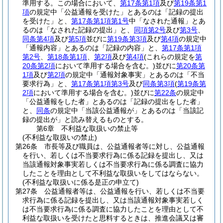
準用する。
この場合において、
第17条第1項
及び
第19条第1
項
の規定中「公益通報を受けた」とあるのは「記録の提出
を受けた」と、
第17条第1項第1号
中「なされた通報」とあ
るのは「なされた記録の提出」と、
同項第2号
及び
第3号
、
同条第4項
及び
第5項
並びに
第19条第3項
及び
第4項
の規定中
「通報内容」とあるのは「記録の内容」と、
第17条第1項
第2号
、
第18条第1項
、
第2項
及び
第4項
(これらの規定を
第
20条第2項
において準用する場合を含む。)
並びに
第20条第
1項
及び
第2項
の規定中「通報対象事実」とあるのは「不当
要求行為」と、
第17条第1項第3号
及び
同条第3項
(
第19条第
2項
において準用する場合を含む。)
並びに
第22条
の規定中
「公益通報をした者」とあるのは「記録の提出をした者」
と、
同条
の規定中「当該公益通報が」とあるのは「当該記
録の提出が」と読み替えるものとする。
第6章
不利益な取扱いの禁止等
(不利益な取扱いの禁止)
第26条
市長等及び職員は、公益通報者等に対し、公益通報
を行い、若しくは不当要求行為に係る記録を提出し、又は
当該通報対象事実若しくは不当要求行為に係る調査に協力
したことを理由として不利益な取扱いをしてはならない。
(不利益な取扱いに係る是正の申立て)
第27条
公益通報者等は、公益通報を行い、若しくは不当要
求行為に係る記録を提出し、又は当該通報対象事実若しく
は不当要求行為に係る調査に協力したことを理由として不
利益な取扱いを受けたと思料するときは、推進会議又は審