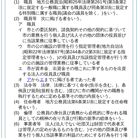
(1)
職員 地方公務員法
(昭和25年法律第261号)
第3条第2
項に規定する一般職に属する職員及び同条第3項に規定す
る特別職に属する職員
(議会の議員を除く。)
をいう。
(2)
職員等 次に掲げる者をいう。
ア
職員
イ
市との委託契約、請負契約その他の契約に基づいて
市の業務を行う個人及び法人その他の団体の役員並び
に当該業務に従事している者
ウ
市の公の施設の管理を行う指定管理者
(地方自治法
(昭和22年法律第67号)
第244条の2第3項に規定する指
定管理者をいう。)
の役員及び当該指定管理者が行う市
の公の施設の管理業務に従事している者
エ
市が資本金、出資金その他これに準ずるものを出資
する法人の役員及び職員
オ
ア
から
エ
までに掲げる者であった者
(3)
法令等 法律、法律に基づく命令
(告示を含む。)
、条
例及び規則
(規程を含む。)
並びに市の機関がその職務を
執行するために定める基準その他の内規をいう。
(4)
任命権者 地方公務員法第6条第1項に規定する任命権
者をいう。
(5)
倫理 公務員の身分及び責務から必然的に導かれる職
員としての精神の在り方及び行動の規準の総体をいう。
(6)
事業者等 法人
(法人でない社団又は財団で代表者又
は管理人の定めがあるものを含む。)
その他の団体及び事
業を行う個人
(当該事業の利益のためにする行為を行う場