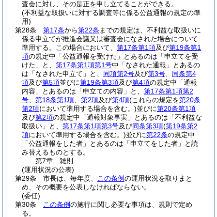
査会に対し、その是正を申し立てることができる。
(不利益な取扱いに対する調査等に係る公益通報の規定の準
用)
第28条
第17条
から
第22条
までの規定は、不利益な取扱いに
係る申立てが推進会議又は審査会になされた場合について
準用する。
この場合において、
第17条第1項
及び
第19条第1
項
の規定中「公益通報を受けた」とあるのは「申立てを受
けた」と、
第17条第1項第1号
中「なされた通報」とあるの
は「なされた申立て」と、
同項第2号
及び
第3号
、
同条第4
項
及び
第5項
並びに
第19条第3項
及び
第4項
の規定中「通報
内容」とあるのは「申立ての内容」と、
第17条第1項第2
号
、
第18条第1項
、
第2項
及び
第4項
(これらの規定を
第20条
第2項
において準用する場合を含む。)
並びに
第20条第1項
及び
第2項
の規定中「通報対象事実」とあるのは「不利益な
取扱い」と、
第17条第1項第3号
及び
同条第3項
(
第19条第2
項
において準用する場合を含む。)
並びに
第22条
の規定中
「公益通報をした者」とあるのは「申立てをした者」と読
み替えるものとする。
第7章
雑則
(運用状況の公表)
第29条
市長は、毎年度、
この条例
の運用状況を取りまと
め、その概要を公表しなければならない。
(委任)
第30条
この条例
の施行に関し必要な事項は、規則で定め
る。