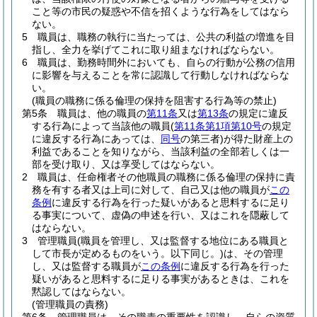
こと等の市民の疑惑や不信を招くような行為をしてはなら
ない。
5
職員は、職務の執行に当たっては、公共の利益の増進を目
指し、全力を挙げてこれに取り組まなければならない。
6
職員は、勤務時間外においても、自らの行動が公務の信用
に影響を与えることを常に認識して行動しなければならな
い。
(職員の職務に係る倫理の保持を阻害する行為等の禁止)
第5条
職員は、他の職員の
第11条
又は
第13条
の規定に違反
する行為によって当該他の職員
(
第11条第1項第10号
の規定
に違反する行為にあっては、
同号
の第三者)
が得た財産上の
利益であることを知りながら、当該利益の全部若しくは一
部を受け取り、又は享受してはならない。
2
職員は、任命権者その他職員の職務に係る倫理の保持に責
務を有する者又は上司に対して、自己又は他の職員が
この
条例
に違反する行為を行った疑いがあると思料するに足り
る事実について、虚偽の申述を行い、又はこれを隠蔽して
はならない。
3
管理職員
(職員を管理し、又は監督する地位にある職員と
して市長が定めるものをいう。以下同じ。)
は、その管理
し、又は監督する職員が
この条例
に違反する行為を行った
疑いがあると思料するに足りる事実があるときは、これを
黙認してはならない。
(管理職員の責務)