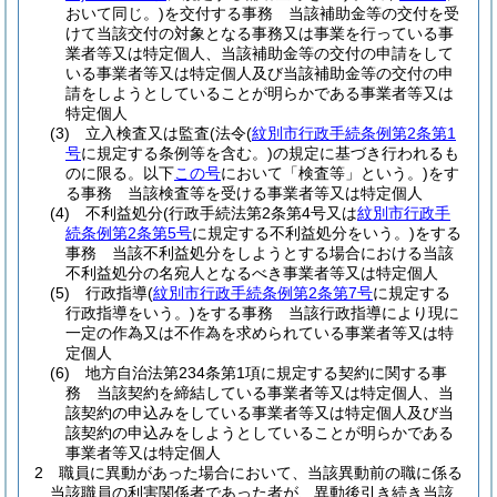
おいて同じ。)
を交付する事務 当該補助金等の交付を受
けて当該交付の対象となる事務又は事業を行っている事
業者等又は特定個人、当該補助金等の交付の申請をして
いる事業者等又は特定個人及び当該補助金等の交付の申
請をしようとしていることが明らかである事業者等又は
特定個人
(3)
立入検査又は監査
(法令
(
紋別市行政手続条例第2条第1
号
に規定する条例等を含む。)
の規定に基づき行われるも
のに限る。以下
この号
において「検査等」という。)
をす
る事務 当該検査等を受ける事業者等又は特定個人
(4)
不利益処分
(行政手続法第2条第4号又は
紋別市行政手
続条例第2条第5号
に規定する不利益処分をいう。)
をする
事務 当該不利益処分をしようとする場合における当該
不利益処分の名宛人となるべき事業者等又は特定個人
(5)
行政指導
(
紋別市行政手続条例第2条第7号
に規定する
行政指導をいう。)
をする事務 当該行政指導により現に
一定の作為又は不作為を求められている事業者等又は特
定個人
(6)
地方自治法第234条第1項に規定する契約に関する事
務 当該契約を締結している事業者等又は特定個人、当
該契約の申込みをしている事業者等又は特定個人及び当
該契約の申込みをしようとしていることが明らかである
事業者等又は特定個人
2
職員に異動があった場合において、当該異動前の職に係る
当該職員の利害関係者であった者が、異動後引き続き当該