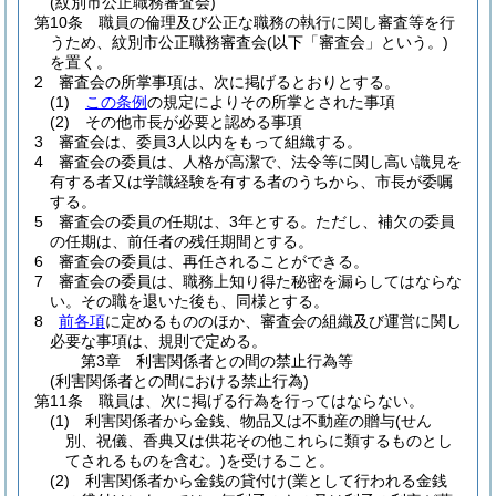
(紋別市公正職務審査会)
第10条
職員の倫理及び公正な職務の執行に関し審査等を行
うため、紋別市公正職務審査会
(以下「審査会」という。)
を置く。
2
審査会の所掌事項は、次に掲げるとおりとする。
(1)
この条例
の規定によりその所掌とされた事項
(2)
その他市長が必要と認める事項
3
審査会は、委員3人以内をもって組織する。
4
審査会の委員は、人格が高潔で、法令等に関し高い識見を
有する者又は学識経験を有する者のうちから、市長が委嘱
する。
5
審査会の委員の任期は、3年とする。
ただし、補欠の委員
の任期は、前任者の残任期間とする。
6
審査会の委員は、再任されることができる。
7
審査会の委員は、職務上知り得た秘密を漏らしてはならな
い。
その職を退いた後も、同様とする。
8
前各項
に定めるもののほか、審査会の組織及び運営に関し
必要な事項は、規則で定める。
第3章
利害関係者との間の禁止行為等
(利害関係者との間における禁止行為)
第11条
職員は、次に掲げる行為を行ってはならない。
(1)
利害関係者から金銭、物品又は不動産の贈与
(せん
別、祝儀、香典又は供花その他これらに類するものとし
てされるものを含む。)
を受けること。
(2)
利害関係者から金銭の貸付け
(業として行われる金銭