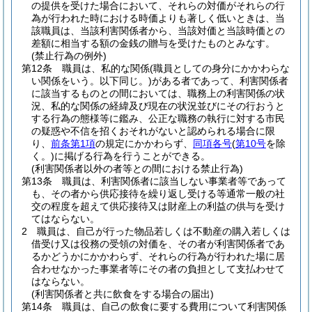
の提供を受けた場合において、それらの対価がそれらの行
為が行われた時における時価よりも著しく低いときは、当
該職員は、当該利害関係者から、当該対価と当該時価との
差額に相当する額の金銭の贈与を受けたものとみなす。
(禁止行為の例外)
第12条
職員は、私的な関係
(職員としての身分にかかわらな
い関係をいう。以下同じ。)
がある者であって、利害関係者
に該当するものとの間においては、職務上の利害関係の状
況、私的な関係の経緯及び現在の状況並びにその行おうと
する行為の態様等に鑑み、公正な職務の執行に対する市民
の疑惑や不信を招くおそれがないと認められる場合に限
り、
前条第1項
の規定にかかわらず、
同項各号
(
第10号
を除
く。)
に掲げる行為を行うことができる。
(利害関係者以外の者等との間における禁止行為)
第13条
職員は、利害関係者に該当しない事業者等であって
も、その者から供応接待を繰り返し受ける等通常一般の社
交の程度を超えて供応接待又は財産上の利益の供与を受け
てはならない。
2
職員は、自己が行った物品若しくは不動産の購入若しくは
借受け又は役務の受領の対価を、その者が利害関係者であ
るかどうかにかかわらず、それらの行為が行われた場に居
合わせなかった事業者等にその者の負担として支払わせて
はならない。
(利害関係者と共に飲食をする場合の届出)
第14条
職員は、自己の飲食に要する費用について利害関係