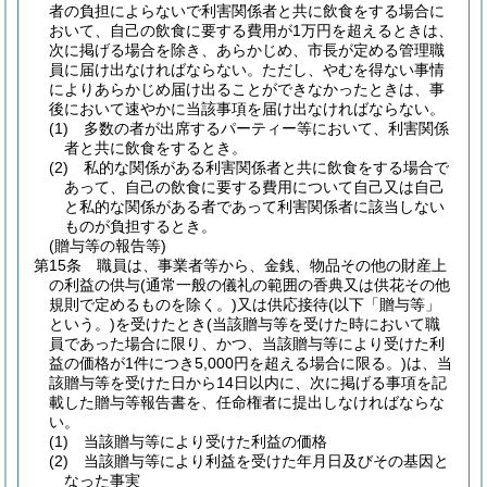
者の負担によらないで利害関係者と共に飲食をする場合に
おいて、自己の飲食に要する費用が1万円を超えるときは、
次に掲げる場合を除き、あらかじめ、市長が定める管理職
員に届け出なければならない。
ただし、やむを得ない事情
によりあらかじめ届け出ることができなかったときは、事
後において速やかに当該事項を届け出なければならない。
(1)
多数の者が出席するパーティー等において、利害関係
者と共に飲食をするとき。
(2)
私的な関係がある利害関係者と共に飲食をする場合で
あって、自己の飲食に要する費用について自己又は自己
と私的な関係がある者であって利害関係者に該当しない
ものが負担するとき。
(贈与等の報告等)
第15条
職員は、事業者等から、金銭、物品その他の財産上
の利益の供与
(通常一般の儀礼の範囲の香典又は供花その他
規則で定めるものを除く。)
又は供応接待
(以下「贈与等」
という。)
を受けたとき
(当該贈与等を受けた時において職
員であった場合に限り、かつ、当該贈与等により受けた利
益の価格が1件につき5,000円を超える場合に限る。)
は、当
該贈与等を受けた日から14日以内に、次に掲げる事項を記
載した贈与等報告書を、任命権者に提出しなければならな
い。
(1)
当該贈与等により受けた利益の価格
(2)
当該贈与等により利益を受けた年月日及びその基因と
なった事実