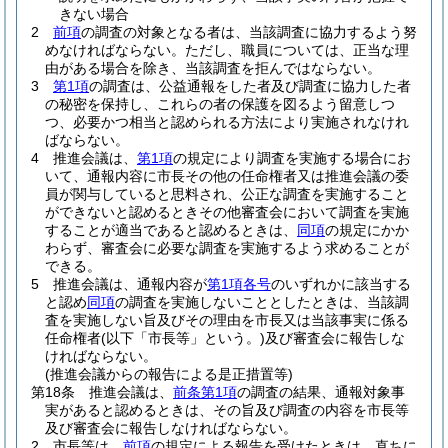
きない場合
2
前項
の調査の対象となる者は、当該調査に協力するよう努
めなければならない。
ただし、職員については、正当な理
由がある場合を除き、当該調査を拒んではならない。
3
第1項
の調査は、公益通報をした者及び調査に協力した者
の秘密を保持し、これらの者の保護を図るよう留意しつ
つ、必要かつ相当と認められる方法により実施されなけれ
ばならない。
4
推進会議は、
第1項
の規定により調査を実施する場合にお
いて、通報内容に市長その他の任命権者又は推進会議の委
員が関与していると思料され、公正な調査を実施すること
ができないと認めるときその他審査会において調査を実施
することが適当であると認めるときは、
同項
の規定にかか
わらず、審査会に必要な調査を実施するよう求めることが
できる。
5
推進会議は、通報内容が
第1項各号
のいずれかに該当する
と認め
同項
の調査を実施しないこととしたときは、当該調
査を実施しない旨及びその理由を市長又は当該事実に係る
任命権者
(以下「市長等」という。)
及び審査会に報告しな
ければならない。
(推進会議からの報告による是正措置等)
第18条
推進会議は、
前条第1項
の調査の結果、通報対象事
実があると認めるときは、その旨及び調査の内容を市長等
及び審査会に報告しなければならない。
2
市長等は、
前項
の規定による報告を受けたときは、直ちに