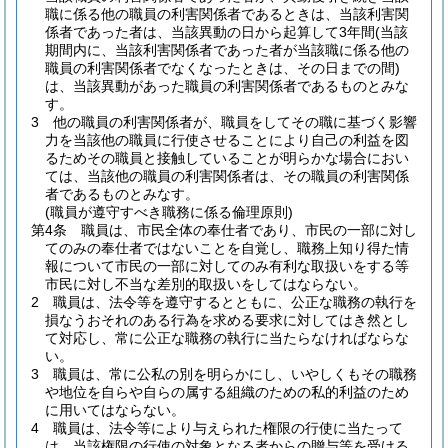
職に係る他の職員の利害関係者であるときは、当該利害関
係者であった者は、当該異動の日から起算して3年間
(当該
期間内に、当該利害関係者であった者が当該職に係る他の
職員の利害関係者でなくなったときは、その日までの間)
は、当該異動があった職員の利害関係者であるものとみな
す。
3
他の職員の利害関係者が、職員をしてその職に基づく影響
力を当該他の職員に行使させることにより自己の利益を図
るためその職員と接触していることが明らかな場合におい
ては、当該他の職員の利害関係者は、その職員の利害関係
者であるものとみなす。
(職員が遵守すべき職務に係る倫理原則)
第4条
職員は、市民全体の奉仕者であり、市民の一部に対し
てのみの奉仕者ではないことを自覚し、職務上知り得た情
報について市民の一部に対してのみ有利な取扱いをする等
市民に対し不当な差別的取扱いをしてはならない。
2
職員は、法令等を遵守するとともに、公正な職務の執行を
損なうおそれのある行為を求める要求に対してはき然とし
て対応し、常に公正な職務の執行に当たらなければならな
い。
3
職員は、常に公私の別を明らかにし、いやしくもその職務
や地位を自らや自らの属する組織のための私的利益のため
に用いてはならない。
4
職員は、法令等により与えられた権限の行使に当たって
は、当該権限の行使の対象となる者からの贈与等を受ける