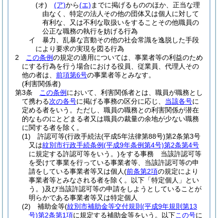
(オ)
(ア)
から
(エ)
までに掲げるもののほか、正当な理
由なく、特定の法人その他の団体又は個人に対して
有利な、又は不利な取扱いをすることその他職員の
公正な職務の執行を妨げる行為
イ
暴力、乱暴な言動その他の社会常識を逸脱した手段
により要求の実現を図る行為
2
この条例
の規定の適用については、事業者等の利益のため
にする行為を行う場合における役員、従業員、代理人その
他の者は、
前項第6号
の事業者等とみなす。
(利害関係者)
第3条
この条例
において、利害関係者とは、職員が職務とし
て携わる
次の各号
に掲げる事務の区分に応じ、
当該各号
に
定める者をいう。
ただし、職員の職務との利害関係が潜在
的なものにとどまる者又は職員の裁量の余地が少ない職務
に関する者を除く。
(1)
許認可等
(行政手続法
(平成5年法律第88号)
第2条第3号
又は
紋別市行政手続条例
(平成9年条例第4号)
第2条第4号
に規定する許認可等をいう。)
をする事務 当該許認可等
を受けて事業を行っている事業者等、当該許認可等の申
請をしている事業者等又は個人
(
前条第2項
の規定により
事業者等とみなされる者を除く。以下「特定個人」とい
う。)
及び当該許認可等の申請をしようとしていることが
明らかである事業者等又は特定個人
(2)
補助金等
(
紋別市補助金等交付規則
(平成9年規則第13
号)
第2条第1項
に規定する補助金等をいう。以下
この号
に