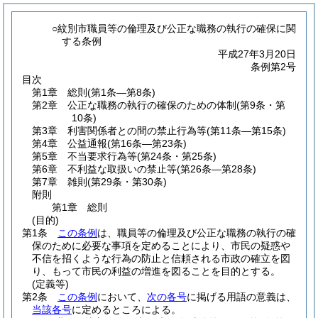
○紋別市職員等の倫理及び公正な職務の執行の確保に関
する条例
平成27年3月20日
条例第2号
目次
第1章
総則
(第1条―第8条)
第2章
公正な職務の執行の確保のための体制
(第9条・第
10条)
第3章
利害関係者との間の禁止行為等
(第11条―第15条)
第4章
公益通報
(第16条―第23条)
第5章
不当要求行為等
(第24条・第25条)
第6章
不利益な取扱いの禁止等
(第26条―第28条)
第7章
雑則
(第29条・第30条)
附則
第1章
総則
(目的)
第1条
この条例
は、職員等の倫理及び公正な職務の執行の確
保のために必要な事項を定めることにより、市民の疑惑や
不信を招くような行為の防止と信頼される市政の確立を図
り、もって市民の利益の増進を図ることを目的とする。
(定義等)
第2条
この条例
において、
次の各号
に掲げる用語の意義は、
当該各号
に定めるところによる。