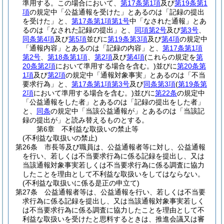
準用する。
この場合において、
第17条第1項
及び
第19条第1
項
の規定中「公益通報を受けた」とあるのは「記録の提出
を受けた」と、
第17条第1項第1号
中「なされた通報」とあ
るのは「なされた記録の提出」と、
同項第2号
及び
第3号
、
同条第4項
及び
第5項
並びに
第19条第3項
及び
第4項
の規定中
「通報内容」とあるのは「記録の内容」と、
第17条第1項
第2号
、
第18条第1項
、
第2項
及び
第4項
(これらの規定を
第
20条第2項
において準用する場合を含む。)
並びに
第20条第
1項
及び
第2項
の規定中「通報対象事実」とあるのは「不当
要求行為」と、
第17条第1項第3号
及び
同条第3項
(
第19条第
2項
において準用する場合を含む。)
並びに
第22条
の規定中
「公益通報をした者」とあるのは「記録の提出をした者」
と、
同条
の規定中「当該公益通報が」とあるのは「当該記
録の提出が」と読み替えるものとする。
第6章
不利益な取扱いの禁止等
(不利益な取扱いの禁止)
第26条
市長等及び職員は、公益通報者等に対し、公益通報
を行い、若しくは不当要求行為に係る記録を提出し、又は
当該通報対象事実若しくは不当要求行為に係る調査に協力
したことを理由として不利益な取扱いをしてはならない。
(不利益な取扱いに係る是正の申立て)
第27条
公益通報者等は、公益通報を行い、若しくは不当要
求行為に係る記録を提出し、又は当該通報対象事実若しく
は不当要求行為に係る調査に協力したことを理由として不
利益な取扱いを受けたと思料するときは、推進会議又は審