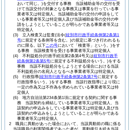
おいて同じ。)
を交付する事務 当該補助金等の交付を受
けて当該交付の対象となる事務又は事業を行っている事
業者等又は特定個人、当該補助金等の交付の申請をして
いる事業者等又は特定個人及び当該補助金等の交付の申
請をしようとしていることが明らかである事業者等又は
特定個人
(3)
立入検査又は監査
(法令
(
紋別市行政手続条例第2条第1
号
に規定する条例等を含む。)
の規定に基づき行われるも
のに限る。以下
この号
において「検査等」という。)
をす
る事務 当該検査等を受ける事業者等又は特定個人
(4)
不利益処分
(行政手続法第2条第4号又は
紋別市行政手
続条例第2条第5号
に規定する不利益処分をいう。)
をする
事務 当該不利益処分をしようとする場合における当該
不利益処分の名宛人となるべき事業者等又は特定個人
(5)
行政指導
(
紋別市行政手続条例第2条第7号
に規定する
行政指導をいう。)
をする事務 当該行政指導により現に
一定の作為又は不作為を求められている事業者等又は特
定個人
(6)
地方自治法第234条第1項に規定する契約に関する事
務 当該契約を締結している事業者等又は特定個人、当
該契約の申込みをしている事業者等又は特定個人及び当
該契約の申込みをしようとしていることが明らかである
事業者等又は特定個人
2
職員に異動があった場合において、当該異動前の職に係る
当該職員の利害関係者であった者が、異動後引き続き当該