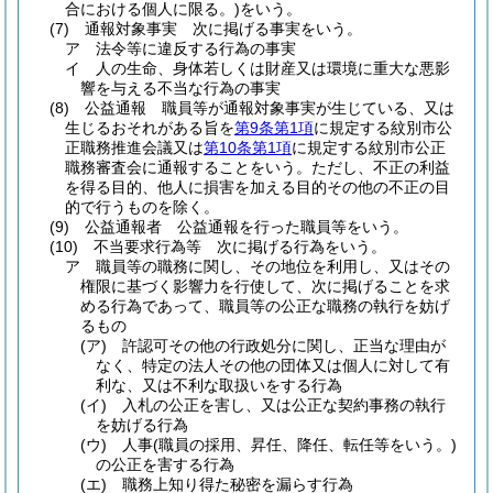
合における個人に限る。)
をいう。
(7)
通報対象事実 次に掲げる事実をいう。
ア
法令等に違反する行為の事実
イ
人の生命、身体若しくは財産又は環境に重大な悪影
響を与える不当な行為の事実
(8)
公益通報 職員等が通報対象事実が生じている、又は
生じるおそれがある旨を
第9条第1項
に規定する紋別市公
正職務推進会議又は
第10条第1項
に規定する紋別市公正
職務審査会に通報することをいう。
ただし、不正の利益
を得る目的、他人に損害を加える目的その他の不正の目
的で行うものを除く。
(9)
公益通報者 公益通報を行った職員等をいう。
(10)
不当要求行為等 次に掲げる行為をいう。
ア
職員等の職務に関し、その地位を利用し、又はその
権限に基づく影響力を行使して、次に掲げることを求
める行為であって、職員等の公正な職務の執行を妨げ
るもの
(ア)
許認可その他の行政処分に関し、正当な理由が
なく、特定の法人その他の団体又は個人に対して有
利な、又は不利な取扱いをする行為
(イ)
入札の公正を害し、又は公正な契約事務の執行
を妨げる行為
(ウ)
人事
(職員の採用、昇任、降任、転任等をいう。)
の公正を害する行為
(エ)
職務上知り得た秘密を漏らす行為