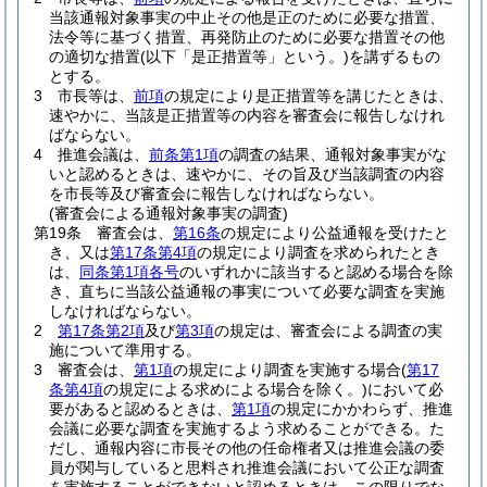
当該通報対象事実の中止その他是正のために必要な措置、
法令等に基づく措置、再発防止のために必要な措置その他
の適切な措置
(以下「是正措置等」という。)
を講ずるもの
とする。
3
市長等は、
前項
の規定により是正措置等を講じたときは、
速やかに、当該是正措置等の内容を審査会に報告しなけれ
ばならない。
4
推進会議は、
前条第1項
の調査の結果、通報対象事実がな
いと認めるときは、速やかに、その旨及び当該調査の内容
を市長等及び審査会に報告しなければならない。
(審査会による通報対象事実の調査)
第19条
審査会は、
第16条
の規定により公益通報を受けたと
き、又は
第17条第4項
の規定により調査を求められたとき
は、
同条第1項各号
のいずれかに該当すると認める場合を除
き、直ちに当該公益通報の事実について必要な調査を実施
しなければならない。
2
第17条第2項
及び
第3項
の規定は、審査会による調査の実
施について準用する。
3
審査会は、
第1項
の規定により調査を実施する場合
(
第17
条第4項
の規定による求めによる場合を除く。)
において必
要があると認めるときは、
第1項
の規定にかかわらず、推進
会議に必要な調査を実施するよう求めることができる。
た
だし、通報内容に市長その他の任命権者又は推進会議の委
員が関与していると思料され推進会議において公正な調査