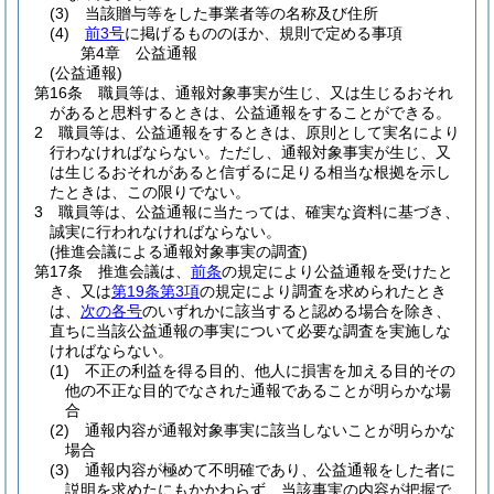
(3)
当該贈与等をした事業者等の名称及び住所
(4)
前3号
に掲げるもののほか、規則で定める事項
第4章
公益通報
(公益通報)
第16条
職員等は、通報対象事実が生じ、又は生じるおそれ
があると思料するときは、公益通報をすることができる。
2
職員等は、公益通報をするときは、原則として実名により
行わなければならない。
ただし、通報対象事実が生じ、又
は生じるおそれがあると信ずるに足りる相当な根拠を示し
たときは、この限りでない。
3
職員等は、公益通報に当たっては、確実な資料に基づき、
誠実に行われなければならない。
(推進会議による通報対象事実の調査)
第17条
推進会議は、
前条
の規定により公益通報を受けたと
き、又は
第19条第3項
の規定により調査を求められたとき
は、
次の各号
のいずれかに該当すると認める場合を除き、
直ちに当該公益通報の事実について必要な調査を実施しな
ければならない。
(1)
不正の利益を得る目的、他人に損害を加える目的その
他の不正な目的でなされた通報であることが明らかな場
合
(2)
通報内容が通報対象事実に該当しないことが明らかな
場合
(3)
通報内容が極めて不明確であり、公益通報をした者に
説明を求めたにもかかわらず、当該事実の内容が把握で