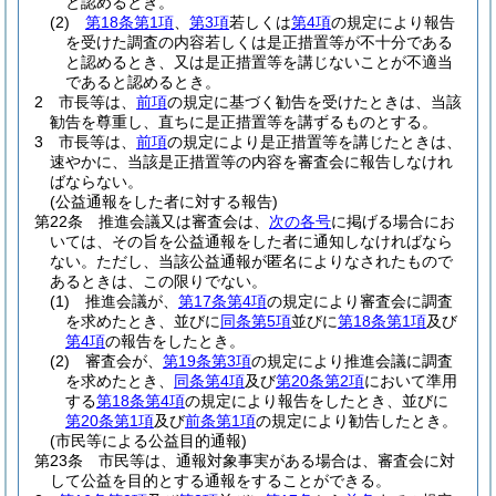
と認めるとき。
(2)
第18条第1項
、
第3項
若しくは
第4項
の規定により報告
を受けた調査の内容若しくは是正措置等が不十分である
と認めるとき、又は是正措置等を講じないことが不適当
であると認めるとき。
2
市長等は、
前項
の規定に基づく勧告を受けたときは、当該
勧告を尊重し、直ちに是正措置等を講ずるものとする。
3
市長等は、
前項
の規定により是正措置等を講じたときは、
速やかに、当該是正措置等の内容を審査会に報告しなけれ
ばならない。
(公益通報をした者に対する報告)
第22条
推進会議又は審査会は、
次の各号
に掲げる場合にお
いては、その旨を公益通報をした者に通知しなければなら
ない。
ただし、当該公益通報が匿名によりなされたもので
あるときは、この限りでない。
(1)
推進会議が、
第17条第4項
の規定により審査会に調査
を求めたとき、並びに
同条第5項
並びに
第18条第1項
及び
第4項
の報告をしたとき。
(2)
審査会が、
第19条第3項
の規定により推進会議に調査
を求めたとき、
同条第4項
及び
第20条第2項
において準用
する
第18条第4項
の規定により報告をしたとき、並びに
第20条第1項
及び
前条第1項
の規定により勧告したとき。
(市民等による公益目的通報)
第23条
市民等は、通報対象事実がある場合は、審査会に対
して公益を目的とする通報をすることができる。