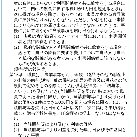
者の負担によらないで利害関係者と共に飲食をする場合に
おいて、自己の飲食に要する費用が1万円を超えるときは、
次に掲げる場合を除き、あらかじめ、市長が定める管理職
員に届け出なければならない。
ただし、やむを得ない事情
によりあらかじめ届け出ることができなかったときは、事
後において速やかに当該事項を届け出なければならない。
(1)
多数の者が出席するパーティー等において、利害関係
者と共に飲食をするとき。
(2)
私的な関係がある利害関係者と共に飲食をする場合で
あって、自己の飲食に要する費用について自己又は自己
と私的な関係がある者であって利害関係者に該当しない
ものが負担するとき。
(贈与等の報告等)
第15条
職員は、事業者等から、金銭、物品その他の財産上
の利益の供与
(通常一般の儀礼の範囲の香典又は供花その他
規則で定めるものを除く。)
又は供応接待
(以下「贈与等」
という。)
を受けたとき
(当該贈与等を受けた時において職
員であった場合に限り、かつ、当該贈与等により受けた利
益の価格が1件につき5,000円を超える場合に限る。)
は、当
該贈与等を受けた日から14日以内に、次に掲げる事項を記
載した贈与等報告書を、任命権者に提出しなければならな
い。
(1)
当該贈与等により受けた利益の価格
(2)
当該贈与等により利益を受けた年月日及びその基因と
なった事実