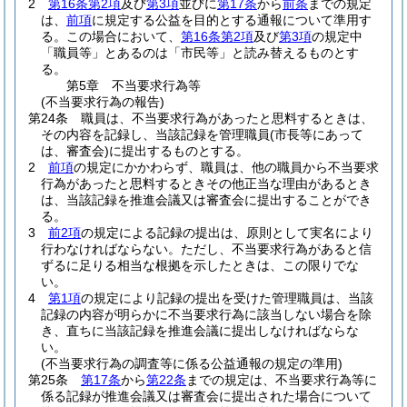
2
第16条第2項
及び
第3項
並びに
第17条
から
前条
までの規定
は、
前項
に規定する公益を目的とする通報について準用す
る。
この場合において、
第16条第2項
及び
第3項
の規定中
「職員等」とあるのは「市民等」と読み替えるものとす
る。
第5章
不当要求行為等
(不当要求行為の報告)
第24条
職員は、不当要求行為があったと思料するときは、
その内容を記録し、当該記録を管理職員
(市長等にあって
は、審査会)
に提出するものとする。
2
前項
の規定にかかわらず、職員は、他の職員から不当要求
行為があったと思料するときその他正当な理由があるとき
は、当該記録を推進会議又は審査会に提出することができ
る。
3
前2項
の規定による記録の提出は、原則として実名により
行わなければならない。
ただし、不当要求行為があると信
ずるに足りる相当な根拠を示したときは、この限りでな
い。
4
第1項
の規定により記録の提出を受けた管理職員は、当該
記録の内容が明らかに不当要求行為に該当しない場合を除
き、直ちに当該記録を推進会議に提出しなければならな
い。
(不当要求行為の調査等に係る公益通報の規定の準用)
第25条
第17条
から
第22条
までの規定は、不当要求行為等に
係る記録が推進会議又は審査会に提出された場合について