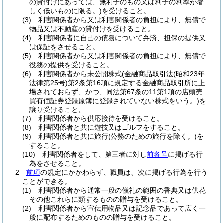
の貸付けにあっては、無利子のもの又は利子の利率が著
しく低いものに限る。)
を受けること。
(3)
利害関係者から又は利害関係者の負担により、無償で
物品又は不動産の貸付けを受けること。
(4)
利害関係者に自己の債務について弁済、担保の提供又
は保証をさせること。
(5)
利害関係者から又は利害関係者の負担により、無償で
役務の提供を受けること。
(6)
利害関係者から未公開株式
(金融商品取引法
(昭和23年
法律第25号)
第2条第16項に規定する金融商品取引所に上
場されておらず、かつ、同法第67条の11第1項の店頭売
買有価証券登録原簿に登録されていない株式をいう。)
を
譲り受けること。
(7)
利害関係者から供応接待を受けること。
(8)
利害関係者と共に遊技又はゴルフをすること。
(9)
利害関係者と共に旅行
(公務のための旅行を除く。)
を
すること。
(10)
利害関係者をして、第三者に対し
前各号
に掲げる行
為をさせること。
2
前項
の規定にかかわらず、職員は、次に掲げる行為を行う
ことができる。
(1)
利害関係者から通常一般の儀礼の範囲の香典又は供花
その他これらに類するものの贈与を受けること。
(2)
利害関係者から宣伝用物品又は記念品であって広く一
般に配布するためのものの贈与を受けること。