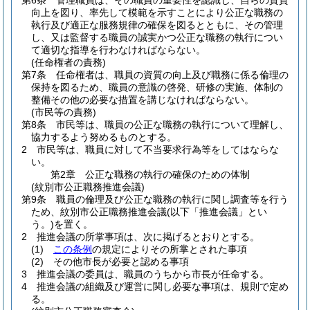
第6条
管理職員は、その職責の重要性を認識し、自らの資質
向上を図り、率先して模範を示すことにより公正な職務の
執行及び適正な服務規律の確保を図るとともに、その管理
し、又は監督する職員の誠実かつ公正な職務の執行につい
て適切な指導を行わなければならない。
(任命権者の責務)
第7条
任命権者は、職員の資質の向上及び職務に係る倫理の
保持を図るため、職員の意識の啓発、研修の実施、体制の
整備その他の必要な措置を講じなければならない。
(市民等の責務)
第8条
市民等は、職員の公正な職務の執行について理解し、
協力するよう努めるものとする。
2
市民等は、職員に対して不当要求行為等をしてはならな
い。
第2章
公正な職務の執行の確保のための体制
(紋別市公正職務推進会議)
第9条
職員の倫理及び公正な職務の執行に関し調査等を行う
ため、紋別市公正職務推進会議
(以下「推進会議」とい
う。)
を置く。
2
推進会議の所掌事項は、次に掲げるとおりとする。
(1)
この条例
の規定によりその所掌とされた事項
(2)
その他市長が必要と認める事項
3
推進会議の委員は、職員のうちから市長が任命する。
4
推進会議の組織及び運営に関し必要な事項は、規則で定め
る。