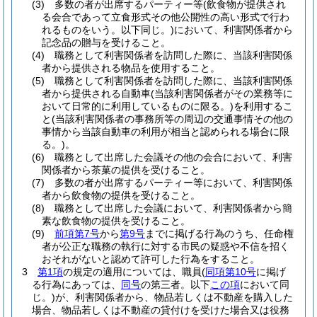
(3)
多数の者が出席するパーティー等
(飲食物が提供され
る会合であって立食形式その他公開性の高い形式で行わ
れるものをいう。以下同じ。)
において、利害関係者から
記念品の贈与を受けること。
(4)
職務として利害関係者を訪問した際に、当該利害関係
者から提供される物品を使用すること。
(5)
職務として利害関係者を訪問した際に、当該利害関係
者から提供される自動車
(当該利害関係者がその業務等に
おいて日常的に利用しているものに限る。)
を利用するこ
と
(当該利害関係者の事務所等の周辺の交通事情その他の
事情から当該自動車の利用が相当と認められる場合に限
る。)
。
(6)
職務として出席した会議その他の会合において、利害
関係者から茶菓の提供を受けること。
(7)
多数の者が出席するパーティー等において、利害関係
者から飲食物の提供を受けること。
(8)
職務として出席した会議において、利害関係者から簡
素な飲食物の提供を受けること。
(9)
前項第7号
から
第9号
までに掲げる行為のうち、任命権
者が公正な職務の執行に対する市民の疑惑や不信を招く
おそれがないと認めて許可した行為をすること。
3
第1項
の規定の適用については、職員
(
同項第10号
に掲げ
る行為にあっては、
同号
の第三者。以下
この項
において同
じ。)
が、利害関係者から、物品若しくは不動産を購入した
場合、物品若しくは不動産の貸付けを受けた場合又は役務