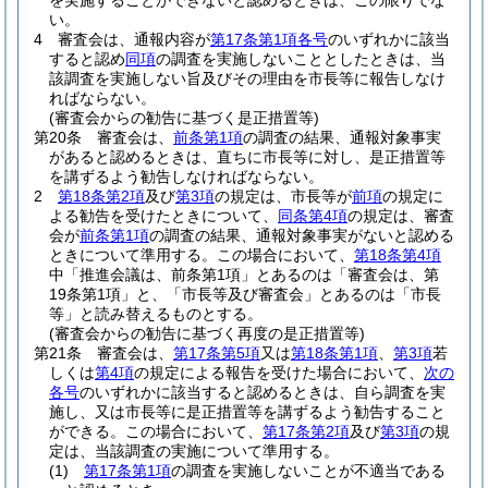
を実施することができないと認めるときは、この限りでな
い。
4
審査会は、通報内容が
第17条第1項各号
のいずれかに該当
すると認め
同項
の調査を実施しないこととしたときは、当
該調査を実施しない旨及びその理由を市長等に報告しなけ
ればならない。
(審査会からの勧告に基づく是正措置等)
第20条
審査会は、
前条第1項
の調査の結果、通報対象事実
があると認めるときは、直ちに市長等に対し、是正措置等
を講ずるよう勧告しなければならない。
2
第18条第2項
及び
第3項
の規定は、市長等が
前項
の規定に
よる勧告を受けたときについて、
同条第4項
の規定は、審査
会が
前条第1項
の調査の結果、通報対象事実がないと認める
ときについて準用する。
この場合において、
第18条第4項
中「推進会議は、前条第1項」とあるのは「審査会は、第
19条第1項」と、「市長等及び審査会」とあるのは「市長
等」と読み替えるものとする。
(審査会からの勧告に基づく再度の是正措置等)
第21条
審査会は、
第17条第5項
又は
第18条第1項
、
第3項
若
しくは
第4項
の規定による報告を受けた場合において、
次の
各号
のいずれかに該当すると認めるときは、自ら調査を実
施し、又は市長等に是正措置等を講ずるよう勧告すること
ができる。
この場合において、
第17条第2項
及び
第3項
の規
定は、当該調査の実施について準用する。
(1)
第17条第1項
の調査を実施しないことが不適当である