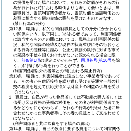
の提供を受けた場合において、それらの対価がそれらの行
為が行われた時における時価よりも著しく低いときは、当
該職員は、当該利害関係者から、当該対価と当該時価との
差額に相当する額の金銭の贈与を受けたものとみなす。
(禁止行為の例外)
第12条
職員は、私的な関係
(職員としての身分にかかわらな
い関係をいう。以下同じ。)
がある者であって、利害関係者
に該当するものとの間においては、職務上の利害関係の状
況、私的な関係の経緯及び現在の状況並びにその行おうと
する行為の態様等に鑑み、公正な職務の執行に対する市民
の疑惑や不信を招くおそれがないと認められる場合に限
り、
前条第1項
の規定にかかわらず、
同項各号
(
第10号
を除
く。)
に掲げる行為を行うことができる。
(利害関係者以外の者等との間における禁止行為)
第13条
職員は、利害関係者に該当しない事業者等であって
も、その者から供応接待を繰り返し受ける等通常一般の社
交の程度を超えて供応接待又は財産上の利益の供与を受け
てはならない。
2
職員は、自己が行った物品若しくは不動産の購入若しくは
借受け又は役務の受領の対価を、その者が利害関係者であ
るかどうかにかかわらず、それらの行為が行われた場に居
合わせなかった事業者等にその者の負担として支払わせて
はならない。
(利害関係者と共に飲食をする場合の届出)
第14条
職員は、自己の飲食に要する費用について利害関係