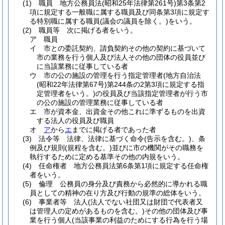
(1)
職員 地方公務員法
(昭和25年法律第261号)
第3条第2
項に規定する一般職に属する職員及び同条第3項に規定す
る特別職に属する職員
(議会の議員を除く。)
をいう。
(2)
職員等 次に掲げる者をいう。
ア
職員
イ
市との委託契約、請負契約その他の契約に基づいて
市の業務を行う個人及び法人その他の団体の役員並び
に当該業務に従事している者
ウ
市の公の施設の管理を行う指定管理者
(地方自治法
(昭和22年法律第67号)
第244条の2第3項に規定する指
定管理者をいう。)
の役員及び当該指定管理者が行う市
の公の施設の管理業務に従事している者
エ
市が資本金、出資金その他これに準ずるものを出資
する法人の役員及び職員
オ
ア
から
エ
までに掲げる者であった者
(3)
法令等 法律、法律に基づく命令
(告示を含む。)
、条
例及び規則
(規程を含む。)
並びに市の機関がその職務を
執行するために定める基準その他の内規をいう。
(4)
任命権者 地方公務員法第6条第1項に規定する任命権
者をいう。
(5)
倫理 公務員の身分及び責務から必然的に導かれる職
員としての精神の在り方及び行動の規準の総体をいう。
(6)
事業者等 法人
(法人でない社団又は財団で代表者又
は管理人の定めがあるものを含む。)
その他の団体及び事
業を行う個人
(当該事業の利益のためにする行為を行う場