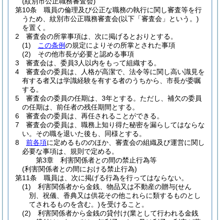
(紋別市公正職務審査会)
第10条
職員の倫理及び公正な職務の執行に関し審査等を行
うため、紋別市公正職務審査会
(以下「審査会」という。)
を置く。
2
審査会の所掌事項は、次に掲げるとおりとする。
(1)
この条例
の規定によりその所掌とされた事項
(2)
その他市長が必要と認める事項
3
審査会は、委員3人以内をもって組織する。
4
審査会の委員は、人格が高潔で、法令等に関し高い識見を
有する者又は学識経験を有する者のうちから、市長が委嘱
する。
5
審査会の委員の任期は、3年とする。
ただし、補欠の委員
の任期は、前任者の残任期間とする。
6
審査会の委員は、再任されることができる。
7
審査会の委員は、職務上知り得た秘密を漏らしてはならな
い。
その職を退いた後も、同様とする。
8
前各項
に定めるもののほか、審査会の組織及び運営に関し
必要な事項は、規則で定める。
第3章
利害関係者との間の禁止行為等
(利害関係者との間における禁止行為)
第11条
職員は、次に掲げる行為を行ってはならない。
(1)
利害関係者から金銭、物品又は不動産の贈与
(せん
別、祝儀、香典又は供花その他これらに類するものとし
てされるものを含む。)
を受けること。
(2)
利害関係者から金銭の貸付け
(業として行われる金銭