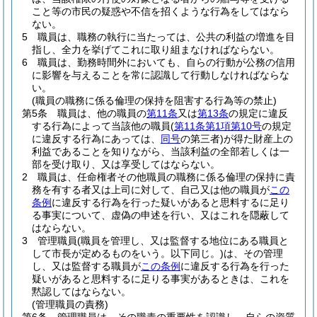
こと等の市民の疑惑や不信を招くような行為をしてはなら
ない。
5
職員は、職務の執行に当たっては、公共の利益の増進を目
指し、全力を挙げてこれに取り組まなければならない。
6
職員は、勤務時間外においても、自らの行動が公務の信用
に影響を与えることを常に認識して行動しなければならな
い。
(職員の職務に係る倫理の保持を阻害する行為等の禁止)
第5条
職員は、他の職員の
第11条
又は
第13条
の規定に違反
する行為によって当該他の職員
(
第11条第1項第10号
の規定
に違反する行為にあっては、
同号
の第三者)
が得た財産上の
利益であることを知りながら、当該利益の全部若しくは一
部を受け取り、又は享受してはならない。
2
職員は、任命権者その他職員の職務に係る倫理の保持に責
務を有する者又は上司に対して、自己又は他の職員が
この
条例
に違反する行為を行った疑いがあると思料するに足り
る事実について、虚偽の申述を行い、又はこれを隠蔽して
はならない。
3
管理職員
(職員を管理し、又は監督する地位にある職員と
して市長が定めるものをいう。以下同じ。)
は、その管理
し、又は監督する職員が
この条例
に違反する行為を行った
疑いがあると思料するに足りる事実があるときは、これを
黙認してはならない。
(管理職員の責務)