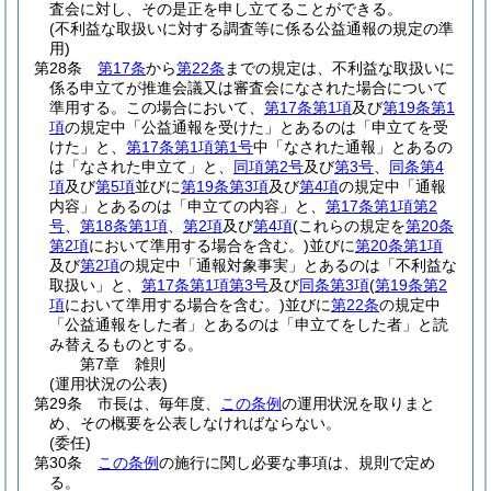
査会に対し、その是正を申し立てることができる。
(不利益な取扱いに対する調査等に係る公益通報の規定の準
用)
第28条
第17条
から
第22条
までの規定は、不利益な取扱いに
係る申立てが推進会議又は審査会になされた場合について
準用する。
この場合において、
第17条第1項
及び
第19条第1
項
の規定中「公益通報を受けた」とあるのは「申立てを受
けた」と、
第17条第1項第1号
中「なされた通報」とあるの
は「なされた申立て」と、
同項第2号
及び
第3号
、
同条第4
項
及び
第5項
並びに
第19条第3項
及び
第4項
の規定中「通報
内容」とあるのは「申立ての内容」と、
第17条第1項第2
号
、
第18条第1項
、
第2項
及び
第4項
(これらの規定を
第20条
第2項
において準用する場合を含む。)
並びに
第20条第1項
及び
第2項
の規定中「通報対象事実」とあるのは「不利益な
取扱い」と、
第17条第1項第3号
及び
同条第3項
(
第19条第2
項
において準用する場合を含む。)
並びに
第22条
の規定中
「公益通報をした者」とあるのは「申立てをした者」と読
み替えるものとする。
第7章
雑則
(運用状況の公表)
第29条
市長は、毎年度、
この条例
の運用状況を取りまと
め、その概要を公表しなければならない。
(委任)
第30条
この条例
の施行に関し必要な事項は、規則で定め
る。