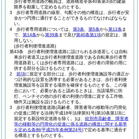
歩行者専用道路の幅員は、道路構造令第40条第3項の建築
限界を勘案して定めるものとする。
3
歩行者専用道路の線形、勾配その他の構造は、歩行者が安
全かつ円滑に通行することができるものでなければならな
い。
4
歩行者専用道路については、
第3条
、
第5条
から
第12条
ま
で、
第14条
から
第39条
まで及び
第40条第1項
の規定は、適
用しない。
(歩行者利便増進道路)
第43条
歩行者利便増進道路に設けられる歩道若しくは自転
車歩行者道又は歩行者利便増進道路である自転車歩行者専
用道路若しくは歩行者専用道路には、歩行者の滞留の用に
供する部分を設けるものとする。
2
前項
に規定する部分には、歩行者利便増進施設等の適正か
つ計画的な設置を誘導する必要があるときは、歩行者利便
増進施設等を設置する場所を確保するものとする。
この場
合において、必要があると認めるときは、当該場所に街
灯、ベンチその他の歩行者の利便の増進に資する工作物、
物件又は施設を設けるものとする。
3
歩行者利便増進道路
(高齢者、障害者等の移動等の円滑化
の促進に関する法律
(平成18年法律第91号)
第10条第1項に
規定する新設特定道路を除く。)
は、
紋別市高齢者、障害者
等の移動等の円滑化の促進に係る道路の構造に関する基準
を定める条例
(平成25年条例第24号)
で定める基準に適合す
る構造とするものとする。