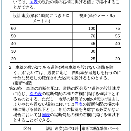
いては、
同表
の視距の欄の右欄に掲げる値まで縮小するこ
とができる。
設計速度
(単位1時間につきキロ
視距
(単位メートル)
メートル)
60
100
75
50
70
55
40
45
40
30
30
20
25
20
2
車線の数が2である道路
(対向車線を設けない道路を除
く。)
においては、必要に応じ、自動車が追越しを行うのに
十分な見通しの確保された区間を設けるものとする。
(縦断勾配)
第23条
車道の縦断勾配は、道路の区分及び道路の設計速度
に応じ、
次の表
の縦断勾配の欄の左欄に掲げる値以下とす
るものとする。
ただし、地形の状況その他の特別の理由に
よりやむを得ない場合においては
同表
の縦断勾配の欄の中
欄に掲げる値以下とし、冬期の状況を考慮する必要がない
場合においては
同表
の縦断勾配の欄の右欄に掲げる値以下
とすることができる。
区分
設計速度
(単位1時
縦断勾配
(単位パーセ