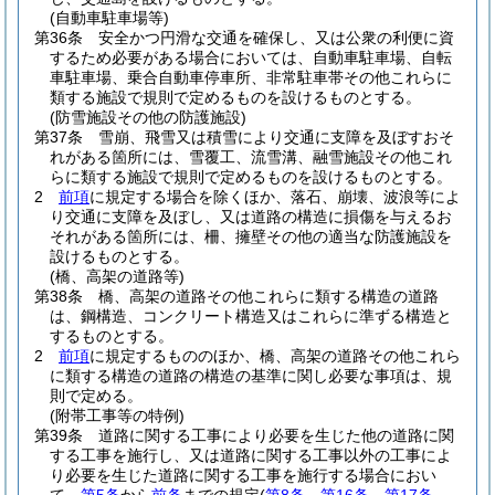
(自動車駐車場等)
第36条
安全かつ円滑な交通を確保し、又は公衆の利便に資
するため必要がある場合においては、自動車駐車場、自転
車駐車場、乗合自動車停車所、非常駐車帯その他これらに
類する施設で規則で定めるものを設けるものとする。
(防雪施設その他の防護施設)
第37条
雪崩、飛雪又は積雪により交通に支障を及ぼすおそ
れがある箇所には、雪覆工、流雪溝、融雪施設その他これ
らに類する施設で規則で定めるものを設けるものとする。
2
前項
に規定する場合を除くほか、落石、崩壊、波浪等によ
り交通に支障を及ぼし、又は道路の構造に損傷を与えるお
それがある箇所には、柵、擁壁その他の適当な防護施設を
設けるものとする。
(橋、高架の道路等)
第38条
橋、高架の道路その他これらに類する構造の道路
は、鋼構造、コンクリート構造又はこれらに準ずる構造と
するものとする。
2
前項
に規定するもののほか、橋、高架の道路その他これら
に類する構造の道路の構造の基準に関し必要な事項は、規
則で定める。
(附帯工事等の特例)
第39条
道路に関する工事により必要を生じた他の道路に関
する工事を施行し、又は道路に関する工事以外の工事によ
り必要を生じた道路に関する工事を施行する場合におい