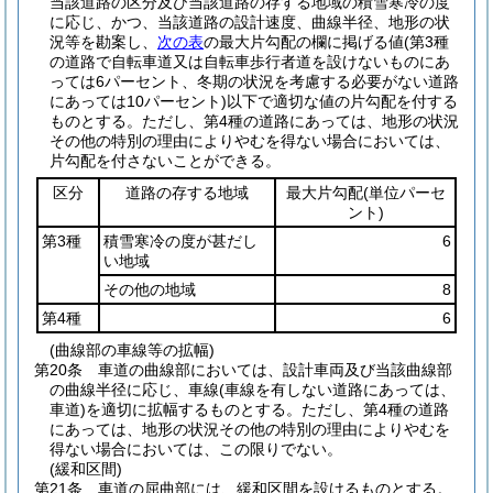
当該道路の区分及び当該道路の存する地域の積雪寒冷の度
に応じ、かつ、当該道路の設計速度、曲線半径、地形の状
況等を勘案し、
次の表
の最大片勾配の欄に掲げる値
(第3種
の道路で自転車道又は自転車歩行者道を設けないものにあ
っては6パーセント、冬期の状況を考慮する必要がない道路
にあっては10パーセント)
以下で適切な値の片勾配を付する
ものとする。
ただし、第4種の道路にあっては、地形の状況
その他の特別の理由によりやむを得ない場合においては、
片勾配を付さないことができる。
区分
道路の存する地域
最大片勾配
(単位パーセ
ント)
第3種
積雪寒冷の度が甚だし
6
い地域
その他の地域
8
第4種
6
(曲線部の車線等の拡幅)
第20条
車道の曲線部においては、設計車両及び当該曲線部
の曲線半径に応じ、車線
(車線を有しない道路にあっては、
車道)
を適切に拡幅するものとする。
ただし、第4種の道路
にあっては、地形の状況その他の特別の理由によりやむを
得ない場合においては、この限りでない。
(緩和区間)
第21条
車道の屈曲部には、緩和区間を設けるものとする。