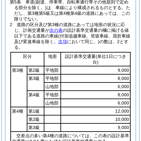
第5条
車道
(副道、停車帯、自転車通行帯その他規則で定め
る部分を除く。)
は、車線により構成されるものとする。
た
だし、第3種第5級又は第4種第4級の道路にあっては、この
限りでない。
2
道路の区分及び第3種の道路にあっては地形の状況に応
じ、計画交通量が
次の表
の設計基準交通量の欄に掲げる値
以下である道路の車線
(付加追越車線、登坂車線、屈折車線
及び変速車線を除く。
次項
において同じ。)
の数は、2とす
る。
区分
地形
設計基準交通量
(単位1日につき
台)
第3種
第2級
平地部
9,000
第3級
平地部
8,000
山地部
6,000
第4級
平地部
8,000
山地部
6,000
第4種
第1級
12,000
第2級
10,000
第3級
9,000
交差点の多い第4種の道路については、この表の設計基準