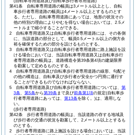
(自転車専用道路及び自転車歩行者専用道路)
第41条
自転車専用道路の幅員は3メートル以上とし、自転
車歩行者専用道路の幅員は4メートル以上とするものとす
る。
ただし、自転車専用道路にあっては、地形の状況その
他の特別の理由によりやむを得ない場合においては、2.5メ
ートルまで縮小することができる。
2
自転車専用道路又は自転車歩行者専用道路には、その各側
に、当該道路の部分として、幅員0.5メートル以上の側方余
裕を確保するための部分を設けるものとする。
3
自転車専用道路又は自転車歩行者専用道路に路上施設を設
ける場合においては、当該自転車専用道路又は自転車歩行
者専用道路の幅員は、道路構造令第39条第4項の建築限界
を勘案して定めるものとする。
4
自転車専用道路及び自転車歩行者専用道路の線形、勾配そ
の他の構造は、自転車及び歩行者が安全かつ円滑に通行す
ることができるものでなければならない。
5
自転車専用道路及び自転車歩行者専用道路については、
第
3条
、
第5条
から
第39条
まで及び
前条第1項
の規定
(自転車歩
行者専用道路にあっては、
第13条
を除く。)
は、適用しな
い。
(歩行者専用道路)
第42条
歩行者専用道路の幅員は、当該道路の存する地域及
び歩行者の交通の状況を勘案して、2メートル以上とするも
のとする。
2
歩行者専用道路に路上施設を設ける場合においては、当該