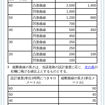
60
凸形曲線
2,500
1,400
凹形曲線
1,000
50
凸形曲線
1,200
800
凹形曲線
700
40
凸形曲線
500
450
凹形曲線
450
30
凸形曲線
250
凹形曲線
250
20
凸形曲線
200
100
凹形曲線
100
3
縦断曲線の長さは、当該道路の設計速度に応じ、
次の表
の
右欄に掲げる値以上とするものとする。
設計速度
(単位1時間につきキロ
縦断曲線の長さ
(単位メ
メートル)
ートル)
60
50
50
40
40
35