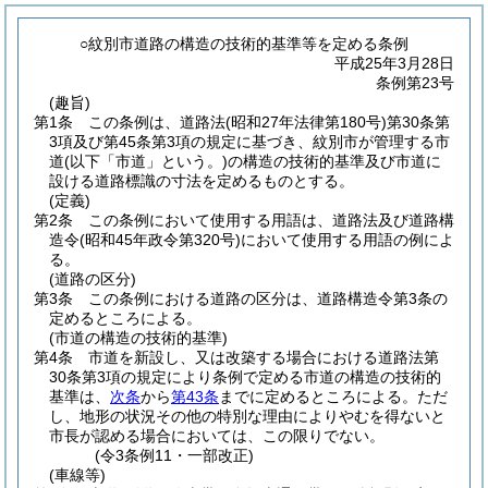
○紋別市道路の構造の技術的基準等を定める条例
平成25年3月28日
条例第23号
(趣旨)
第1条
この条例は、道路法
(昭和27年法律第180号)
第30条第
3項及び第45条第3項の規定に基づき、紋別市が管理する市
道
(以下「市道」という。)
の構造の技術的基準及び市道に
設ける道路標識の寸法を定めるものとする。
(定義)
第2条
この条例において使用する用語は、道路法及び道路構
造令
(昭和45年政令第320号)
において使用する用語の例によ
る。
(道路の区分)
第3条
この条例における道路の区分は、道路構造令第3条の
定めるところによる。
(市道の構造の技術的基準)
第4条
市道を新設し、又は改築する場合における道路法第
30条第3項の規定により条例で定める市道の構造の技術的
基準は、
次条
から
第43条
までに定めるところによる。
ただ
し、地形の状況その他の特別な理由によりやむを得ないと
市長が認める場合においては、この限りでない。
(令3条例11・一部改正)
(車線等)