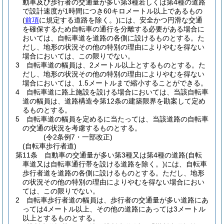
動車及び歩行者の交通量が多い第3種若しくは第4種の道路
で設計速度が1時間につき60キロメートル以上であるもの
(
前項
に規定する道路を除く。)
には、安全かつ円滑な交通
を確保するため自転車の通行を分離する必要がある場合に
おいては、自転車道を道路の各側に設けるものとする。
た
だし、地形の状況その他の特別の理由によりやむを得ない
場合においては、この限りでない。
3
自転車道の幅員は、2メートル以上とするものとする。
た
だし、地形の状況その他の特別の理由によりやむを得ない
場合においては、1.5メートルまで縮小することができる。
4
自転車道に路上施設を設ける場合においては、当該自転車
道の幅員は、道路構造令第12条の建築限界を勘案して定め
るものとする。
5
自転車道の幅員を定めるに当たっては、当該道路の自転車
の交通の状況を考慮するものとする。
(令2条例7・一部改正)
(自転車歩行者道)
第11条
自動車の交通量が多い第3種又は第4種の道路
(自転
車道又は自転車通行帯を設ける道路を除く。)
には、自転車
歩行者道を道路の各側に設けるものとする。
ただし、地形
の状況その他の特別の理由によりやむを得ない場合におい
ては、この限りでない。
2
自転車歩行者道の幅員は、歩行者の交通量が多い道路にあ
っては4メートル以上、その他の道路にあっては3メートル
以上とするものとする。