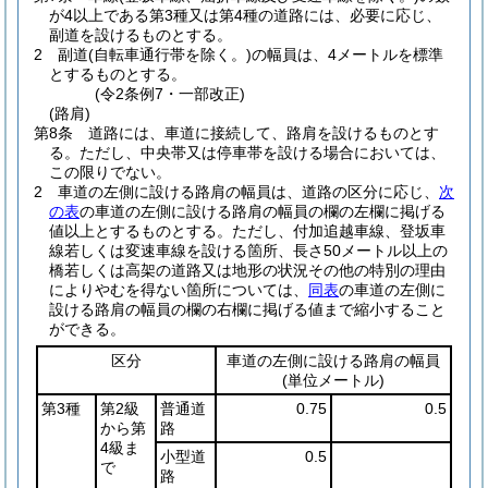
が4以上である第3種又は第4種の道路には、必要に応じ、
副道を設けるものとする。
2
副道
(自転車通行帯を除く。)
の幅員は、4メートルを標準
とするものとする。
(令2条例7・一部改正)
(路肩)
第8条
道路には、車道に接続して、路肩を設けるものとす
る。
ただし、中央帯又は停車帯を設ける場合においては、
この限りでない。
2
車道の左側に設ける路肩の幅員は、道路の区分に応じ、
次
の表
の車道の左側に設ける路肩の幅員の欄の左欄に掲げる
値以上とするものとする。
ただし、付加追越車線、登坂車
線若しくは変速車線を設ける箇所、長さ50メートル以上の
橋若しくは高架の道路又は地形の状況その他の特別の理由
によりやむを得ない箇所については、
同表
の車道の左側に
設ける路肩の幅員の欄の右欄に掲げる値まで縮小すること
ができる。
区分
車道の左側に設ける路肩の幅員
(単位メートル)
第3種
第2級
普通道
0.75
0.5
から第
路
4級ま
小型道
0.5
で
路