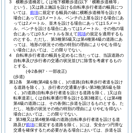
3
横断歩道橋若しくは地下横断歩道
(以下「横断歩道橋等」
という。)
又は路上施設を設ける自転車歩行者道の幅員につ
いては、
前項
に規定する幅員の値に横断歩道橋等を設ける
場合にあっては3メートル、ベンチの上屋を設ける場合にあ
っては2メートル、並木を設ける場合にあっては1.5メート
ル、ベンチを設ける場合にあっては1メートル、その他の場
合にあっては0.5メートルを加えて
同項
の規定を適用するも
のとする。
ただし、第3種第5級又は第4種第4級の道路にあ
っては、地形の状況その他の特別の理由によりやむを得な
い場合においては、この限りでない。
4
自転車歩行者道の幅員を定めるに当たっては、当該道路の
自転車及び歩行者の交通の状況並びに除雪を考慮するもの
とする。
(令2条例7・一部改正)
(歩道)
第12条
第4種
(第4級を除く。)
の道路
(自転車歩行者道を設け
る道路を除く。)
、歩行者の交通量が多い第3種
(第5級を除
く。)
の道路
(自転車歩行者道を設ける道路を除く。)
又は自
転車道若しくは自転車通行帯を設ける第3種若しくは第4種
第4級の道路には、その各側に歩道を設けるものとする。
た
だし、地形の状況その他の特別の理由によりやむを得ない
場合においては、この限りでない。
2
第3種又は第4種第4級の道路
(自転車歩行者道を設ける道
路及び
前項
に規定する道路を除く。)
には、安全かつ円滑な
交通を確保するため必要がある場合においては、歩道を設