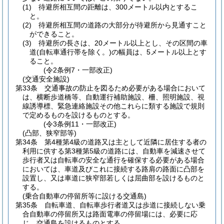
(1)
待避所相互間の距離は、300メートル以内とするこ
と。
(2)
待避所相互間の道路の大部分が待避所から見通すこと
ができること。
(3)
待避所の長さは、20メートル以上とし、その区間の車
道
(自転車通行帯を除く。)
の幅員は、5メートル以上とす
ること。
(令2条例7・一部改正)
(交通安全施設)
第33条
交通事故の防止を図るため必要がある場合において
は、横断歩道橋等、自動運行補助施設、柵、照明施設、視
線誘導標、緊急連絡施設その他これらに類する施設で規則
で定めるものを設けるものとする。
(令3条例11・一部改正)
(凸部、狭窄部等)
第34条
第4種第4級の道路又は主として近隣に居住する者の
利用に供する第3種第5級の道路には、自動車を減速させて
歩行者又は自転車の安全な通行を確保する必要がある場合
においては、車道及びこれに接続する路肩の路面に凸部を
設置し、又は車道に狭窄部若しくは屈曲部を設けるものと
する。
(乗合自動車の停留所等に設ける交通島)
第35条
自転車道、自転車歩行者道又は歩道に接続しない乗
合自動車の停留所又は路面電車の停留場には、必要に応
じ、交通島を設けるものとする。