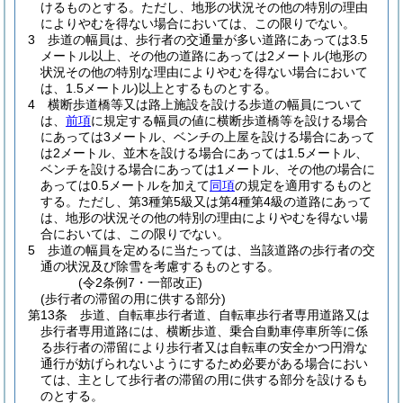
けるものとする。
ただし、地形の状況その他の特別の理由
によりやむを得ない場合においては、この限りでない。
3
歩道の幅員は、歩行者の交通量が多い道路にあっては3.5
メートル以上、その他の道路にあっては2メートル
(地形の
状況その他の特別な理由によりやむを得ない場合において
は、1.5メートル)
以上とするものとする。
4
横断歩道橋等又は路上施設を設ける歩道の幅員について
は、
前項
に規定する幅員の値に横断歩道橋等を設ける場合
にあっては3メートル、ベンチの上屋を設ける場合にあって
は2メートル、並木を設ける場合にあっては1.5メートル、
ベンチを設ける場合にあっては1メートル、その他の場合に
あっては0.5メートルを加えて
同項
の規定を適用するものと
する。
ただし、第3種第5級又は第4種第4級の道路にあって
は、地形の状況その他の特別の理由によりやむを得ない場
合においては、この限りでない。
5
歩道の幅員を定めるに当たっては、当該道路の歩行者の交
通の状況及び除雪を考慮するものとする。
(令2条例7・一部改正)
(歩行者の滞留の用に供する部分)
第13条
歩道、自転車歩行者道、自転車歩行者専用道路又は
歩行者専用道路には、横断歩道、乗合自動車停車所等に係
る歩行者の滞留により歩行者又は自転車の安全かつ円滑な
通行が妨げられないようにするため必要がある場合におい
ては、主として歩行者の滞留の用に供する部分を設けるも
のとする。