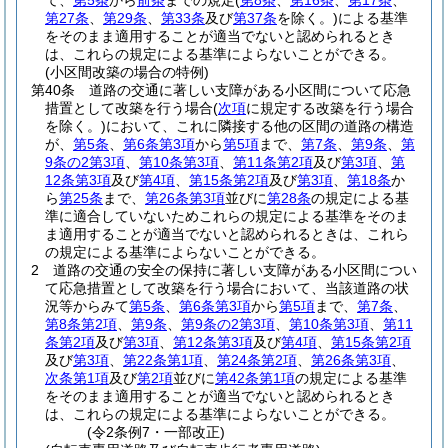
て、
第5条
から
前条
までの規定
(
第8条
、
第16条
、
第17条
、
第27条
、
第29条
、
第33条
及び
第37条
を除く。)
による基準
をそのまま適用することが適当でないと認められるとき
は、これらの規定による基準によらないことができる。
(小区間改築の場合の特例)
第40条
道路の交通に著しい支障がある小区間について応急
措置として改築を行う場合
(
次項
に規定する改築を行う場合
を除く。)
において、これに隣接する他の区間の道路の構造
が、
第5条
、
第6条第3項
から
第5項
まで、
第7条
、
第9条
、
第
9条の2第3項
、
第10条第3項
、
第11条第2項
及び
第3項
、
第
12条第3項
及び
第4項
、
第15条第2項
及び
第3項
、
第18条
か
ら
第25条
まで、
第26条第3項
並びに
第28条
の規定による基
準に適合していないためこれらの規定による基準をそのま
ま適用することが適当でないと認められるときは、これら
の規定による基準によらないことができる。
2
道路の交通の安全の保持に著しい支障がある小区間につい
て応急措置として改築を行う場合において、当該道路の状
況等からみて
第5条
、
第6条第3項
から
第5項
まで、
第7条
、
第8条第2項
、
第9条
、
第9条の2第3項
、
第10条第3項
、
第11
条第2項
及び
第3項
、
第12条第3項
及び
第4項
、
第15条第2項
及び
第3項
、
第22条第1項
、
第24条第2項
、
第26条第3項
、
次条第1項
及び
第2項
並びに
第42条第1項
の規定による基準
をそのまま適用することが適当でないと認められるとき
は、これらの規定による基準によらないことができる。
(令2条例7・一部改正)