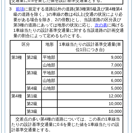
交通量に0.8を乗じた値を設計基準交通量とする。
3
前項
に規定する道路以外の道路
(第3種第5級及び第4種第4
級の道路を除く。)
の車線の数は4以上
(交通の状況により必
要がある場合を除き、2の倍数)
とし、当該道路の区分及び
第3種の道路にあっては地形の状況に応じ、
次の表
に掲げる
1車線当たりの設計基準交通量に対する当該道路の計画交通
量の割合によって定めるものとする。
区分
地形
1車線当たりの設計基準交通量
(単
位1日につき台)
第3種
第2級
平地部
9,000
山地部
7,000
第3級
平地部
8,000
山地部
6,000
第4級
山地部
5,000
第4種
第1級
12,000
第2級
10,000
第3級
10,000
交差点の多い第4種の道路については、この表の1車線当
たりの設計基準交通量に0.6を乗じた値を1車線当たりの設
計基準交通量とする。