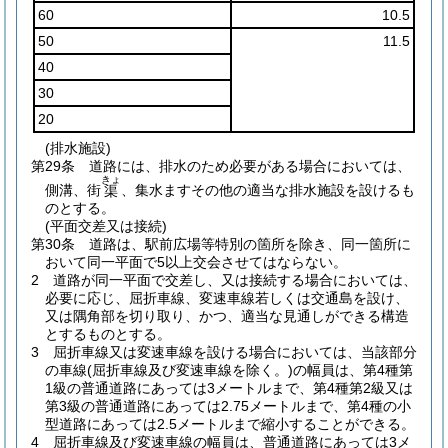
60
10.5
50
11.5
40
30
20
(排水施設)
第29条
道路には、排水のため必要がある場合においては、
きょ
側溝、街
、集水ますその他の適当な排水施設を設けるも
渠
のとする。
(平面交差又は接続)
第30条
道路は、駅前広場等特別の箇所を除き、同一箇所に
おいて同一平面で5以上交会させてはならない。
2
道路が同一平面で交差し、又は接続する場合においては、
必要に応じ、屈折車線、変速車線若しくは交通島を設け、
又は隅角部を切り取り、かつ、適当な見通しができる構造
とするものとする。
3
屈折車線又は変速車線を設ける場合においては、当該部分
の車線
(屈折車線及び変速車線を除く。)
の幅員は、第4種第
1級の普通道路にあっては3メートルまで、第4種第2級又は
第3級の普通道路にあっては2.75メートルまで、第4種の小
型道路にあっては2.5メートルまで縮小することができる。
4
屈折車線及び変速車線の幅員は、普通道路にあっては3メ