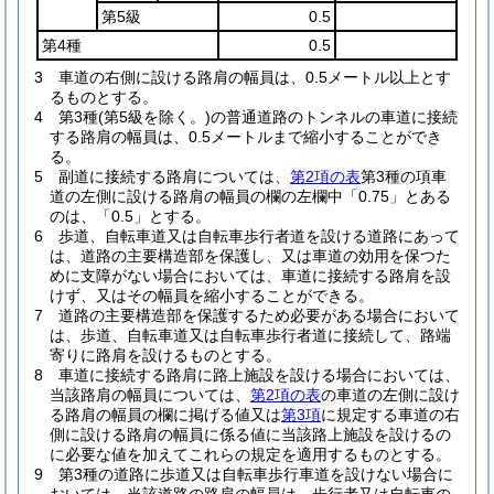
第5級
0.5
第4種
0.5
3
車道の右側に設ける路肩の幅員は、0.5メートル以上とす
るものとする。
4
第3種
(第5級を除く。)
の普通道路のトンネルの車道に接続
する路肩の幅員は、0.5メートルまで縮小することができ
る。
5
副道に接続する路肩については、
第2項の表
第3種の項車
道の左側に設ける路肩の幅員の欄の左欄中「0.75」とある
のは、「0.5」とする。
6
歩道、自転車道又は自転車歩行者道を設ける道路にあって
は、道路の主要構造部を保護し、又は車道の効用を保つた
めに支障がない場合においては、車道に接続する路肩を設
けず、又はその幅員を縮小することができる。
7
道路の主要構造部を保護するため必要がある場合において
は、歩道、自転車道又は自転車歩行者道に接続して、路端
寄りに路肩を設けるものとする。
8
車道に接続する路肩に路上施設を設ける場合においては、
当該路肩の幅員については、
第2項の表
の車道の左側に設け
る路肩の幅員の欄に掲げる値又は
第3項
に規定する車道の右
側に設ける路肩の幅員に係る値に当該路上施設を設けるの
に必要な値を加えてこれらの規定を適用するものとする。
9
第3種の道路に歩道又は自転車歩行車道を設けない場合に