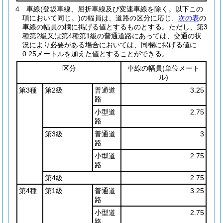
4
車線
(登坂車線、屈折車線及び変速車線を除く。以下この
項において同じ。)
の幅員は、道路の区分に応じ、
次の表
の
車線の幅員の欄に掲げる値とするものとする。
ただし、第3
種第2級又は第4種第1級の普通道路にあっては、交通の状
況により必要がある場合においては、同欄に掲げる値に
0.25メートルを加えた値とすることができる。
区分
車線の幅員
(単位メート
ル)
第3種
第2級
普通道
3.25
路
小型道
2.75
路
第3級
普通道
3
路
小型道
2.75
路
第4級
2.75
第4種
第1級
普通道
3.25
路
小型道
2.75
路