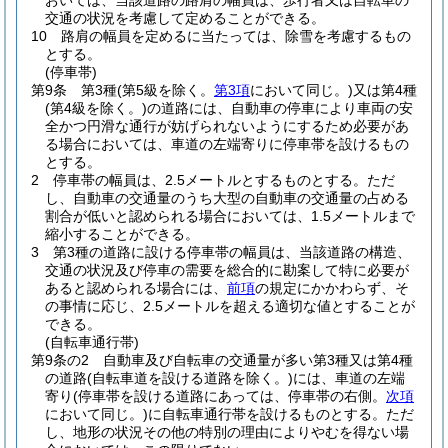
おいては、当該道路の路肩の幅員は、歩行者又は自転車の
交通の状況を考慮して定めることができる。
10
路肩の幅員を定めるに当たっては、除雪を考慮するもの
とする。
(停車帯)
第9条
第3種
(第5級を除く。
第3項
において同じ。)
又は第4種
(第4級を除く。)
の道路には、自動車の停車により車両の安
全かつ円滑な通行が妨げられないようにするため必要があ
る場合においては、車道の左端寄りに停車帯を設けるもの
とする。
2
停車帯の幅員は、2.5メートルとするものとする。
ただ
し、自動車の交通量のうち大型の自動車の交通量の占める
割合が低いと認められる場合においては、1.5メートルまで
縮小することができる。
3
第3種の道路に設ける停車帯の幅員は、当該道路の構造、
交通の状況及び停車の需要を総合的に勘案して特に必要が
あると認められる場合には、
前項
の規定にかかわらず、そ
の事情に応じ、2.5メートルを超える適切な値とすることが
できる。
(自転車通行帯)
第9条の2
自動車及び自転車の交通量が多い第3種又は第4種
の道路
(自転車道を設ける道路を除く。)
には、車道の左端
寄り
(停車帯を設ける道路にあっては、停車帯の右側。
次項
において同じ。)
に自転車通行帯を設けるものとする。
ただ
し、地形の状況その他の特別の理由によりやむを得ない場