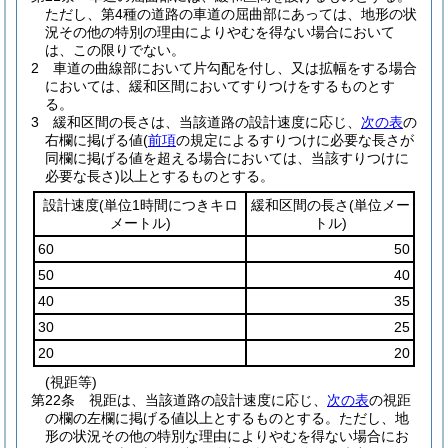
ただし、第4種の道路の車道の屈曲部にあっては、地形の状
況その他の特別の理由によりやむを得ない場合において
は、この限りでない。
2
車道の曲線部において片勾配を付し、又は拡幅をする場合
においては、緩和区間においてすりつけをするものとす
る。
3
緩和区間の長さは、当該道路の設計速度に応じ、
次の表
の
右欄に掲げる値
(
前項
の規定によるすりつけに必要な長さが
同欄に掲げる値を超える場合においては、当該すりつけに
必要な長さ)
以上とするものとする。
設計速度
(単位1時間につきキロ
緩和区間の長さ
(単位メー
メートル)
トル)
60
50
50
40
40
35
30
25
20
20
(視距等)
第22条
視距は、当該道路の設計速度に応じ、
次の表
の視距
の欄の左欄に掲げる値以上とするものとする。
ただし、地
形の状況その他の特別な理由によりやむを得ない場合にお