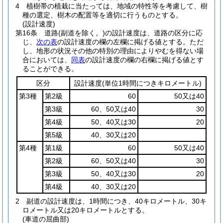
4
植樹帯の植栽に当たっては、地域の特性等を考慮して、樹
種の選定、樹木の配置等を適切に行うものとする。
(設計速度)
第16条
道路
(副道を除く。)
の設計速度は、道路の区分に応
じ、
次の表
の設計速度の欄の左欄に掲げる値とする。
ただ
し、地形の状況その他の特別の理由によりやむを得ない場
合においては、
同表
の設計速度の欄の右欄に掲げる値とす
ることができる。
区分
設計速度
(単位1時間につきキロメートル)
第3種
第2級
60
50又は40
第3級
60、50又は40
30
第4級
50、40又は30
20
第5級
40、30又は20
第4種
第1級
60
50又は40
第2級
60、50又は40
30
第3級
50、40又は30
20
第4級
40、30又は20
2
副道の設計速度は、1時間につき、40キロメートル、30キ
ロメートル又は20キロメートルとする。
(車道の屈曲部)