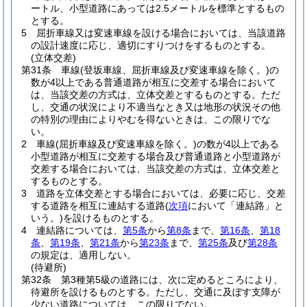
ートル、小型道路にあっては2.5メートルを標準とするもの
とする。
5
屈折車線又は変速車線を設ける場合においては、当該道路
の設計速度に応じ、適切にすりつけをするものとする。
(立体交差)
第31条
車線
(登坂車線、屈折車線及び変速車線を除く。)
の
数が4以上である普通道路が相互に交差する場合において
は、当該交差の方式は、立体交差とするものとする。
ただ
し、交通の状況により不適当なとき又は地形の状況その他
の特別の理由によりやむを得ないときは、この限りでな
い。
2
車線
(屈折車線及び変速車線を除く。)
の数が4以上である
小型道路が相互に交差する場合及び普通道路と小型道路が
交差する場合においては、当該交差の方式は、立体交差と
するものとする。
3
道路を立体交差とする場合においては、必要に応じ、交差
する道路を相互に連結する道路
(
次項
において「連結路」と
いう。)
を設けるものとする。
4
連結路については、
第5条
から
第8条
まで、
第16条
、
第18
条
、
第19条
、
第21条
から
第23条
まで、
第25条
及び
第28条
の規定は、適用しない。
(待避所)
第32条
第3種第5級の道路には、次に定めるところにより、
待避所を設けるものとする。
ただし、交通に及ぼす支障が
少ない道路については、この限りでない。