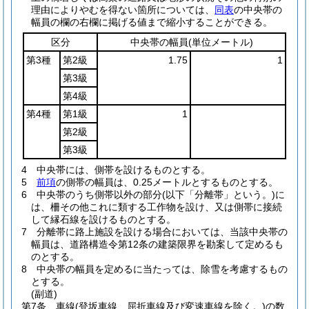
理由によりやむを得ない箇所については、
同表
の中央帯の
幅員の欄の右欄に掲げる値まで縮小することができる。
区分
中央帯の幅員
(単位メートル)
第3種
第2級
1.75
1
第3級
第4級
第4種
第1級
1
第2級
第3級
4
中央帯には、側帯を設けるものとする。
5
前項
の側帯の幅員は、0.25メートルとするものとする。
6
中央帯のうち側帯以外の部分
(以下「分離帯」という。)
に
は、柵その他これに類する工作物を設け、又は側帯に接続
して縁石線を設けるものとする。
7
分離帯に路上施設を設ける場合においては、当該中央帯の
幅員は、道路構造令第12条の建築限界を勘案して定めるも
のとする。
8
中央帯の幅員を定めるに当たっては、除雪を考慮するもの
とする。
(副道)
第7条
車線
(登坂車線、屈折車線及び変速車線を除く。)
の数