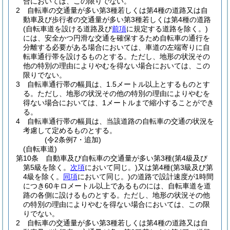
合においては、この限りでない。
2
自転車の交通量が多い第3種若しくは第4種の道路又は自
動車及び歩行者の交通量が多い第3種若しくは第4種の道路
(自転車道を設ける道路及び
前項
に規定する道路を除く。)
には、安全かつ円滑な交通を確保するため自転車の通行を
分離する必要がある場合においては、車道の左端寄りに自
転車通行帯を設けるものとする。
ただし、地形の状況その
他の特別の理由によりやむを得ない場合においては、この
限りでない。
3
自転車通行帯の幅員は、1.5メートル以上とするものとす
る。
ただし、地形の状況その他の特別の理由によりやむを
得ない場合においては、1メートルまで縮小することができ
る。
4
自転車通行帯の幅員は、当該道路の自転車の交通の状況を
考慮して定めるものとする。
(令2条例7・追加)
(自転車道)
第10条
自動車及び自転車の交通量が多い第3種
(第4級及び
第5級を除く。
次項
において同じ。)
又は第4種
(第3級及び第
4級を除く。
同項
において同じ。)
の道路で設計速度が1時間
につき60キロメートル以上であるものには、自転車道を道
路の各側に設けるものとする。
ただし、地形の状況その他
の特別の理由によりやむを得ない場合においては、この限
りでない。
2
自転車の交通量が多い第3種若しくは第4種の道路又は自