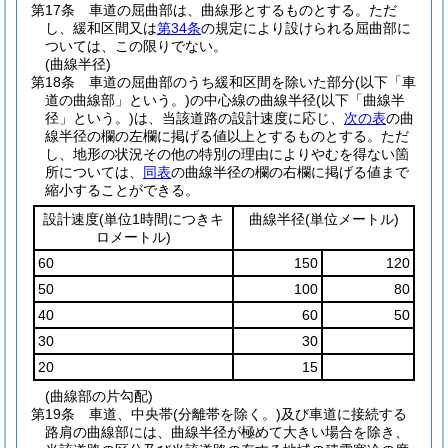
第17条
車道の屈曲部は、曲線形とするものとする。
ただ
し、緩和区間又は
第34条
の規定により設けられる屈曲部に
ついては、この限りでない。
(曲線半径)
第18条
車道の屈曲部のうち緩和区間を除いた部分
(以下「車
道の曲線部」という。)
の中心線の曲線半径
(以下「曲線半
径」という。)
は、当該道路の設計速度に応じ、
次の表
の曲
線半径の欄の左欄に掲げる値以上とするものとする。
ただ
し、地形の状況その他の特別の理由によりやむを得ない箇
所については、
同表
の曲線半径の欄の右欄に掲げる値まで
縮小することができる。
設計速度
(単位1時間につきキ
曲線半径
(単位メートル)
ロメートル)
60
150
120
50
100
80
40
60
50
30
30
20
15
(曲線部の片勾配)
第19条
車道、中央帯
(分離帯を除く。)
及び車道に接続する
路肩の曲線部には、曲線半径が極めて大きい場合を除き、