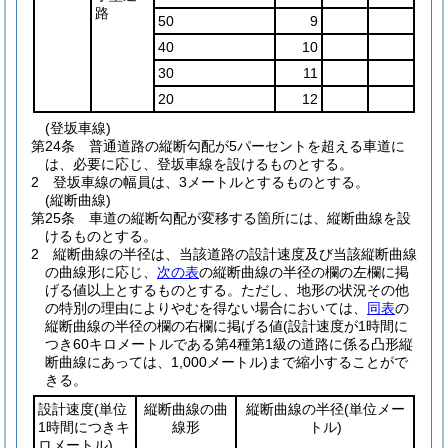
路
50
9
40
10
30
11
20
12
(登坂車線)
第24条
普通道路の縦断勾配が5パーセントを超える車道に
は、必要に応じ、登坂車線を設けるものとする。
2
登坂車線の幅員は、3メートルとするものとする。
(縦断曲線)
第25条
車道の縦断勾配が変移する箇所には、縦断曲線を設
けるものとする。
2
縦断曲線の半径は、当該道路の設計速度及び当該縦断曲線
の曲線形に応じ、
次の表
の縦断曲線の半径の欄の左欄に掲
げる値以上とするものとする。
ただし、地形の状況その他
の特別の理由によりやむを得ない場合においては、
同表
の
縦断曲線の半径の欄の右欄に掲げる値
(設計速度が1時間に
つき60キロメートルである第4種第1級の道路に係る凸形縦
断曲線にあっては、1,000メートル)
まで縮小することがで
きる。
設計速度
(単位
縦断曲線の曲
縦断曲線の半径
(単位メー
1時間につきキ
線形
トル)
ロメートル)