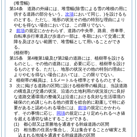
(堆雪幅)
第14条
道路の外縁には、堆雪幅
(除雪による雪の堆積の用に
供する道路の部分をいう。
次項
において同じ。)
を設けるも
のとする。
ただし、地形の状況その他の特別な理由により
やむを得ない場合においては、この限りでない。
2
前項
の規定にかかわらず、道路の中央帯、路肩、停車帯、
自転車歩行車道及び歩道の一部は、冬期において交通に支
障を及ぼさない範囲で、堆雪幅として用いることができ
る。
(植樹帯)
第15条
第4種第1級及び第2級の道路には、植樹帯を設ける
ものとし、その他の道路には、必要に応じ、植樹帯を設け
るものとする。
ただし、地形の状況その他の特別の理由に
よりやむを得ない場合においては、この限りでない。
2
植樹帯の幅員は、1.5メートルを標準とするものとする。
3
次に掲げる道路の区間に設ける植樹帯の幅員は、当該道路
の構造及び交通の状況、沿道の土地利用の状況並びに良好
な道路交通環境の整備又は沿道における良好な生活環境の
確保のため講じられる他の措置を総合的に勘案して特に必
要があると認められる場合には、
前項
の規定にかかわら
ず、その事情に応じ、
同項
の規定により定められるべき値
を超える適切な値とすることができる。
(1)
都心部又は景勝地を通過する幹線道路の区間
(2)
相当数の住居が集合し、又は集合することが確実と見
込まれる地域を通過する幹線道路の区間