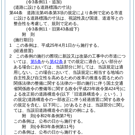
(令3条例11・追加)
(道路に設ける道路標識の寸法)
第44条
道路法第45条第3項の規定により条例で定める市道
に設ける道路標識の寸法は、視認性及び国道、道道等との
整合性を考慮して、規則で定める。
(令3条例11・旧第43条繰下)
附
則
(施行期日)
1
この条例は、平成25年4月1日から施行する。
(経過措置)
2
この条例の施行の際現に新設又は改築の工事中の市道につ
いては、
第5条
から
第42条
までの規定に適合しない部分が
ある場合においては、当該部分に対しては、当該規定は適
用しない。
この場合において、当該規定に相当する地域の
自主性及び自立性を高めるための改革の推進を図るための
関係法律の整備に関する法律の一部の施行に伴う国土交通
省関係政令の整備等に関する政令
(平成23年政令第424号)
に
よる改正前の道路構造令
(以下「旧道路構造令」という。)
の規定
(道路構造令の一部改正に伴う経過措置に関する政令
の規定を含む。以下同じ。)
があるときは、当該部分に関し
ては、当該旧道路構造令の規定の例による。
附
則
(令和2年
条例第7号)
この条例は、公布の日から施行する。
附
則
(令和3年
条例第11号)
この条例は、公布の日から施行する。