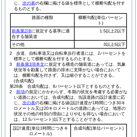
じ、
次の表
の右欄に掲げる値を標準として横断勾配を付す
るものとする。
路面の種類
横断勾配
(単位パーセン
ト)
前条第2項
に規定する基準に適
1.5以上2以下
合する舗装道
その他
3以上5以下
2
歩道、自転車道又は自転車歩行者道には、2パーセントを
標準として横断勾配を付するものとする。
3
前条第3項本文
に規定する構造の舗装道にあっては、気象
状況等を勘案して路面の排水に支障がない場合において
は、横断勾配を付さず、又は縮小することができる。
(合成勾配)
第28条
合成勾配は、8パーセント以下とするものとする。
2
前項
の規定にかかわらず、冬期の状況を考慮する必要がな
い道路においては、合成勾配は、当該道路の設計速度に応
じ、
次の表
の右欄に掲げる値
(設計速度が1時間につき30キ
ロメートル又は20キロメートルの道路にあっては、地形の
状況その他の特別の理由によりやむを得ない場合において
は、12.5パーセント)
以下とすることができる。
設計速度
(単位1時間につきキ
合成勾配
(単位パーセント)
ロメートル)