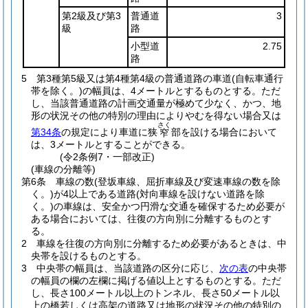
第2級及び第3
普通道
3
級
路
小型道
2.75
路
5
第3種第5級又は第4種第4級の普通道路の車道
(自転車通行
帯を除く。)
の幅員は、4メートルとするものとする。
ただ
し、当該普通道路の計画交通量が極めて少なく、かつ、地
形の状況その他の特別の理由によりやむを得ない場合又は
さく
第34条
の規定により車道に狭
部を設ける場合において
窄
は、3メートルとすることができる。
(令2条例7・一部改正)
(車線の分離等)
第6条
車線の数
(登坂車線、屈折車線及び変速車線の数を除
く。)
が4以上である道路
(対向車線を設けない道路を除
く。)
の車線は、安全かつ円滑な交通を確保するため必要が
ある場合においては、往復の方向別に分離するものとす
る。
2
車線を往復の方向別に分離するため必要があるときは、中
央帯を設けるものとする。
3
中央帯の幅員は、当該道路の区分に応じ、
次の表
の中央帯
の幅員の欄の左欄に掲げる値以上とするものとする。
ただ
し、長さ100メートル以上のトンネル、長さ50メートル以
上の橋若しくは高架の道路又は地形の状況その他の特別の