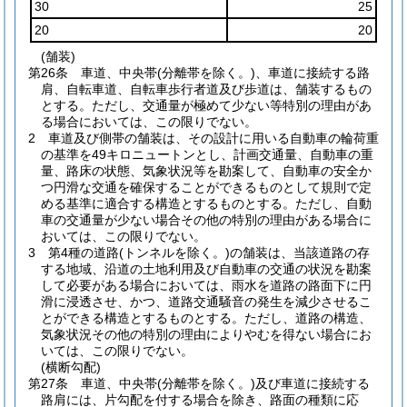
30
25
20
20
(舗装)
第26条
車道、中央帯
(分離帯を除く。)
、車道に接続する路
肩、自転車道、自転車歩行者道及び歩道は、舗装するもの
とする。
ただし、交通量が極めて少ない等特別の理由があ
る場合においては、この限りでない。
2
車道及び側帯の舗装は、その設計に用いる自動車の輪荷重
の基準を49キロニュートンとし、計画交通量、自動車の重
量、路床の状態、気象状況等を勘案して、自動車の安全か
つ円滑な交通を確保することができるものとして規則で定
める基準に適合する構造とするものとする。
ただし、自動
車の交通量が少ない場合その他の特別の理由がある場合に
おいては、この限りでない。
3
第4種の道路
(トンネルを除く。)
の舗装は、当該道路の存
する地域、沿道の土地利用及び自動車の交通の状況を勘案
して必要がある場合においては、雨水を道路の路面下に円
滑に浸透させ、かつ、道路交通騒音の発生を減少させるこ
とができる構造とするものとする。
ただし、道路の構造、
気象状況その他の特別の理由によりやむを得ない場合にお
いては、この限りでない。
(横断勾配)
第27条
車道、中央帯
(分離帯を除く。)
及び車道に接続する
路肩には、片勾配を付する場合を除き、路面の種類に応