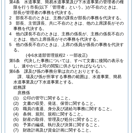
第4条
水道事業、簡易水道事業及び下水道事業の管理者の権
限を行う市長
(以下「管理者」という。)
が不在のときは、
部長が管理者の事務を代決する。
2
部長不在のときは、主務の課長が部長の事務を代決する。
3
部長、主管課長、共に不在のときは、他の上席課長がその
事務を代決する。
4
他の課長不在のときは、主務の係長が、主務の係長不在の
ときは、他の上席係長がその事務を代決する。
5
他の係長不在のときは、上席の係員が係長の事務を代決す
る。
(令6水道部管理規程2・一部改正)
第5条
代決した事務については、すべて文書に後閲の表示を
し、速やかに上司の閲覧に供さなければならない。
第6条
課及び係の事務分掌は次のとおりとする。
課、場及び係が所掌する事務の範囲は、水道事業、簡易
水道事業及び下水道事業とする。
総務課
庶務係
(1)
公印の管守に関すること。
(2)
文書の収受、発送、保管に関すること。
(3)
職員の進退、身分及び諸給与事務に関すること。
(4)
条例、規則、規程に関すること。
(5)
財産の取得、管理及び処分に関すること。
(6)
予算の編成、執行及び決算に関すること。
(7)
財政計画及び資金計画に関すること。