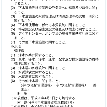
すること。
(2)
下水道施設維持管理委託業者への指導及び監督に関す
ること。
(3)
下水道施設の水質管理及び汚泥処理等の試験・研究に
関すること。
(4)
下水道使用者に係わる水質規制に関すること。
(5)
特定施設及び除害施設の審査及び検査に関すること。
(6)
アクアセンター、ポンプ場の整備事業基本計画に関す
ること。
(7)
その他下水道施設に関すること。
浄水場
管理係
(1)
浄水作業に関すること。
(2)
取水、導水、浄水、送水、配水及び排水施設等の維持
管理に関すること。
(3)
浄水場の各種統計に関すること。
(4)
水質試験に関すること。
(5)
水質調査に関すること。
(6)
その他浄水場に関すること。
(令6水道部管理規程2・令7水道部管理規程1・一部
改正)
附
則
この規程は、平成20年4月1日から施行する。
附
則
(令和6年
水道部管理規程第2号)
この規程は、令和6年4月1日から施行する。