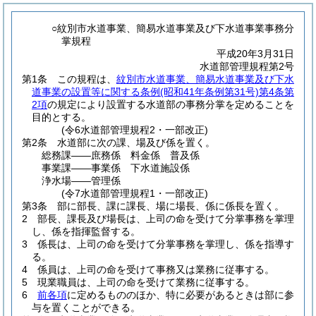
○紋別市水道事業、簡易水道事業及び下水道事業事務分
掌規程
平成20年3月31日
水道部管理規程第2号
第1条
この規程は、
紋別市水道事業、簡易水道事業及び下水
道事業の設置等に関する条例
(昭和41年条例第31号)
第4条第
2項
の規定により設置する水道部の事務分掌を定めることを
目的とする。
(令6水道部管理規程2・一部改正)
第2条
水道部に次の課、場及び係を置く。
総務課――庶務係 料金係 普及係
事業課――事業係 下水道施設係
浄水場――管理係
(令7水道部管理規程1・一部改正)
第3条
部に部長、課に課長、場に場長、係に係長を置く。
2
部長、課長及び場長は、上司の命を受けて分掌事務を掌理
し、係を指揮監督する。
3
係長は、上司の命を受けて分掌事務を掌理し、係を指導す
る。
4
係員は、上司の命を受けて事務又は業務に従事する。
5
現業職員は、上司の命を受けて業務に従事する。
6
前各項
に定めるもののほか、特に必要があるときは部に参
与を置くことができる。