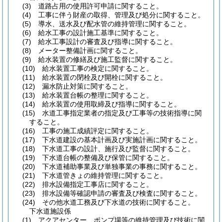
(3)
道路占用の使用許可申請に関すること。
(4)
工事に伴う財産の取得、管理及び処分に関すること。
(5)
導水、送水及び配水管の維持管理に関すること。
(6)
給水工事の設計施工基準に関すること。
(7)
給水工事設計の審査及び指導に関すること。
(8)
メーター整備計画に関すること。
(9)
給水装置の修繕及び施工監督に関すること。
(10)
給水装置工事の検定に関すること。
(11)
給水装置の閉栓及び開栓に関すること。
(12)
漏水防止対策に関すること。
(13)
給水装置台帳の整理に関すること。
(14)
給水装置の使用取締及び指導に関すること。
(15)
水道工事指定業者の指定及び工事等の技術指導に関
すること。
(16)
工事の施工成績評定に関すること。
(17)
下水道建設の基本計画及び実施計画に関すること。
(18)
下水道工事の設計、施行及び監督に関すること。
(19)
下水道台帳の整備及び保管に関すること。
(20)
下水道補助事業及び単独事業の事務に関すること。
(21)
下水道管きょの維持管理に関すること。
(22)
排水設備指定工事店に関すること。
(23)
排水設備等確認申請の審査及び検査に関すること。
(24)
その他水道工務及び下水道の技術に関すること。
下水道施設係
(1)
アクアセンター、ポンプ場等の維持管理及び技術に関