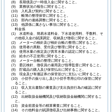
(8)
長期債及び一時借入金に関すること。
(9)
業務状況の報告に関すること。
(10)
入札及び契約に関すること。
(11)
帳簿の整理保管に関すること。
(12)
部内の連絡調整に関すること。
(13)
他課係に属さない事項に関すること。
料金係
(1)
水道料金、簡易水道料金、下水道使用料、手数料、そ
の他収入金の賦課調定、収納及び徴収に関すること。
(2)
メーターの検針及び検針台帳の整理に関すること。
(3)
使用者の異動、受付及び整理に関すること。
(4)
使用水量の推定及び異常水量の認定に関すること。
(5)
給水の不正使用に関すること。
(6)
メーター台帳の整理に関すること。
(7)
委託検針、徴収員の雇用及び指導監督に関すること。
(8)
貯蔵品の購入及び保管払出に関すること。
(9)
現金及び有価証券の保管並びに支払いに関すること。
(10)
小切手の振り出し及び小切手専用公印の保管に関す
ること。
(11)
収入支出書類の審査及び支出負担行為の確認に関す
ること。
(12)
出納取扱金融機関及び収納取扱金融機関に関するこ
と。
(13)
資金前渡金等の精算審査に関すること。
(14)
その他料金の賦課徴収及び出納事務に関すること。