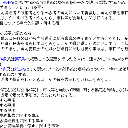
、
第4条
に規定する指定管理者の候補者を公平かつ適正に選定するため
定委員会」という。)
を置く。
指定管理者の候補者となるべき者の選定について審議し、選定結果を市
員は、次に掲げる者のうちから、市長等が委嘱し、又は任命する。
営について専門的知識を有する者
が必要と認める者
委嘱又は任命の日から当該選定に係る審議の終了までとする。
ただし、
知り得た秘密を漏らしてはならない。
その職に退いた後においても、同
もののほか、選定委員会の組織及び運営に関し必要な事項は、市長等が
4条
又は
第5条
の規定による選定を行ったときは、速やかにその結果を
)
4条
又は
第5条
により選定した指定管理者の候補者について、地方自治法
するものとする。
管理者の指定をしたときは、その旨を告示しなければならない。
指定を受けた団体等は、市長等と施設の管理に関する協定を締結しなけ
る協定で定める事項は、次のとおりとする。
する事項
する事項
する事項
業務報告に関する事項
き管理費用に関する事項
及び管理業務の停止に関する事項