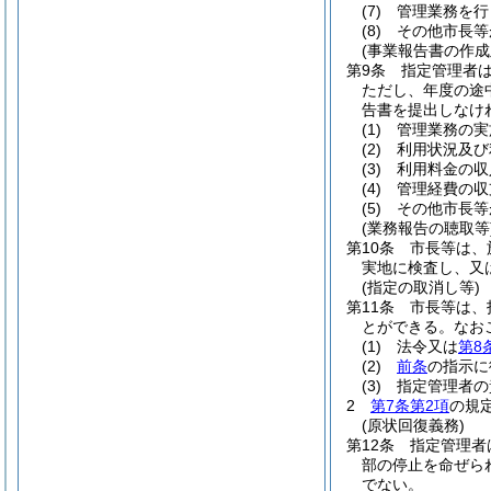
(7)
管理業務を行
(8)
その他市長等
(事業報告書の作成
第9条
指定管理者
ただし、年度の途
告書を提出しなけ
(1)
管理業務の実
(2)
利用状況及び
(3)
利用料金の収
(4)
管理経費の収
(5)
その他市長等
(業務報告の聴取等
第10条
市長等は、
実地に検査し、又
(指定の取消し等)
第11条
市長等は、
とができる。
なお
(1)
法令又は
第8
(2)
前条
の指示に
(3)
指定管理者の
2
第7条第2項
の規
(原状回復義務)
第12条
指定管理者
部の停止を命ぜら
でない。