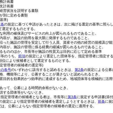
務計画書
支計画書
経営状況を説明する書類
が別に定める書類
基準)
前条
の規定に基づく申請があったときは、次に掲げる選定の基準に照ら
て選定するものとする。
な利用の確保及びサービスの向上が図られるものであること。
内容が、施設の効用を最大限に発揮するものであること。
沿った施設の管理を安定して行う人員、資産その他の経営の規模及び能
内容が、施設の管理に係る経費の縮減が図られるものであること。
るもののほか、市長等が施設の性質又は目的に応じて定める基準
体等のうち、
前項
の規定により選定した団体等を、指定管理者に指定す
順位により候補者として選定するものとする。
指定管理者の候補者の選定等)
次の各号
のいずれかに該当すると認めるときは、
第2条
の規定による公募
格、機能等により、公募することが適さないと認められるとき。
置目的を効果的かつ効率的に達成するため、地域団体等を積極的に活用
あって、公募による時間的余裕がないとき。
請する団体等がいないとき。
る指定管理者の候補者となる者は、市長等に
第3条
に規定する申請書
(添
の規定により指定管理者の候補者を選定しようとするときは、
前条
に規
定は、公募によらない指定管理者の候補者の選定に適用する。