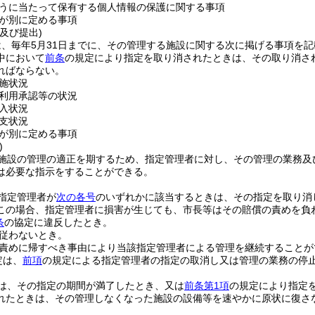
うに当たって保有する個人情報の保護に関する事項
が別に定める事項
及び提出)
は、毎年5月31日までに、その管理する施設に関する次に掲げる事項を
中において
前条
の規定により指定を取り消されたときは、その取り消さ
ればならない。
施状況
利用承認等の状況
入状況
支状況
が別に定める事項
)
施設の管理の適正を期するため、指定管理者に対し、その管理の業務及
は必要な指示をすることができる。
指定管理者が
次の各号
のいずれかに該当するときは、その指定を取り消
この場合、指定管理者に損害が生じても、市長等はその賠償の責めを負
条
の協定に違反したとき。
従わないとき。
責めに帰すべき事由により当該指定管理者による管理を継続することが
定は、
前項
の規定による指定管理者の指定の取消し又は管理の業務の停
は、その指定の期間が満了したとき、又は
前条第1項
の規定により指定
れたときは、その管理しなくなった施設の設備等を速やかに原状に復さ