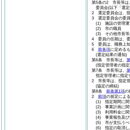
第5条の2
市長等は
委員会
(以下「選
2
選定委員会は、
3
選定委員会の委
(1)
施設の管理運
(2)
市の職員
(3)
その他市長等
4
委員の任期は、
5
委員は、職務上
6
前各項
に定める
(選定結果の通知)
第6条
市長等は、
第
(指定管理者の指定
第7条
市長等は、
第
指定管理者に指定
2
市長等は、指定
(協定の締結)
第8条
前条第1項
の
2
前項
の規定によ
(1)
指定期間に関
(2)
事業計画に関
(3)
利用料金に関
(4)
事業報告及び
(5)
市が支払うべ
(6)
指定の取消し