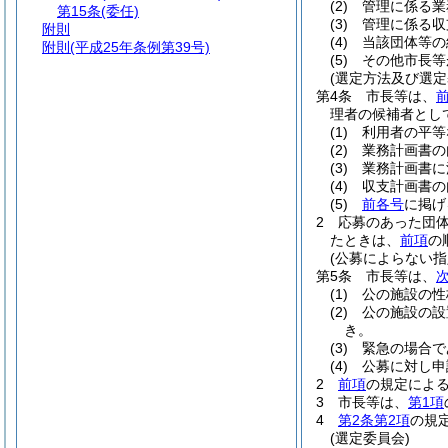
(2)
管理に係る業
第15条
(委任)
(3)
管理に係る収
附則
(4)
当該団体等の
附則
(平成25年条例第39号)
(5)
その他市長等
(選定方法及び選定
第4条
市長等は、
理者の候補者とし
(1)
利用者の平等
(2)
業務計画書の
(3)
業務計画書に
(4)
収支計画書の
(5)
前各号
に掲げ
2
応募のあった団
たときは、
前項
の
(公募によらない
第5条
市長等は、
(1)
公の施設の性
(2)
公の施設の設
き。
(3)
緊急の場合で
(4)
公募に対し申
2
前項
の規定によ
3
市長等は、
第1項
4
第2条第2項
の規
(選定委員会)