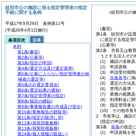
紋別市公の施設に係る指定管理者の指定
手続に関する条例
○紋別市公の
平成17年9月29日 条例第11号
(趣旨)
(平成26年4月1日施行)
第1条
紋別市が設
に規定する指定管
条項目次
沿革
(公募等)
本則
第2条
市長又は教
第1条
(趣旨)
うとする法人その
第2条
(公募等)
(1)
施設の名称及
第3条
(指定の申請)
(2)
申請資格
第4条
(選定方法及び選定基準)
(3)
申請受付期間
第5条
(公募によらない指定管理者の候
(4)
次条各号
に掲
補者の選定等)
(5)
選定の方法及
第5条の2
(選定委員会)
(6)
管理の基準
第6条
(選定結果の通知)
(7)
業務の範囲及
第7条
(指定管理者の指定)
(8)
利用料金に関
第8条
(協定の締結)
(9)
指定管理者を
第9条
(事業報告書の作成及び提出)
(10)
その他市長
第10条
(業務報告の聴取等)
2
市長等は、施設
第11条
(指定の取消し等)
(指定の申請)
第12条
(原状回復義務)
第3条
前条
の規定
第13条
(損害賠償義務)
(1)
申請資格を有
第14条
(個人情報の取扱い)