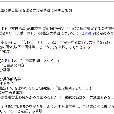
施設に係る指定管理者の指定手続に関する条例
置する地方自治法
(昭和22年法律第67号)
第244条第1項に規定する公の施
理者をいう。以下同じ。)
の指定の手続については、
この条例
の定めると
育委員会
(以下「市長等」という。)
は、指定管理者に施設の管理を行わせ
他の団体
(以下「団体等」という。)
を公募するものとする。
び概要
(
次条
において「申請期間」という。)
げる書類の内容
び基準
び具体的内容
する事項
指定して管理を行わせる期間
(以下「指定期間」という。)
等が定める事項
の管理運営上必要があると認めるときは、複数の施設を一の施設とみな
により指定管理者の指定を受けようとする団体等は、申請書に次に掲げ
していることを証する書類