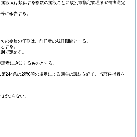
、施設又は類似する複数の施設ごとに紋別市指定管理者候補者選定
長等に報告する。
補欠の委員の任期は、前任者の残任期間とする。
様とする。
規則で定める。
申請者に通知するものとする。
第244条の2第6項の規定による議会の議決を経て、当該候補者を
ればならない。