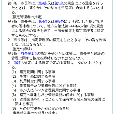
第6条
市長等は、
第4条
又は
第5条
の規定による選定を行っ
たときは、速やかにその結果を申請者に通知するものとす
る。
(指定管理者の指定)
第7条
市長等は、
第4条
又は
第5条
により選定した指定管理
者の候補者について、地方自治法第244条の2第6項の規定
による議会の議決を経て、当該候補者を指定管理者に指定
するものとする。
2
市長等は、指定管理者の指定をしたときは、その旨を告示
しなければならない。
(協定の締結)
第8条
前条第1項
の指定を受けた団体等は、市長等と施設の
管理に関する協定を締結しなければならない。
2
前項
の規定による協定で定める事項は、次のとおりとす
る。
(1)
指定期間に関する事項
(2)
事業計画に関する事項
(3)
利用料金に関する事項
(4)
事業報告及び業務報告に関する事項
(5)
市が支払うべき管理費用に関する事項
(6)
指定の取消し及び管理業務の停止に関する事項
(7)
管理業務を行うに当たって保有する個人情報の保護に
関する事項
(8)
その他市長等が別に定める事項
(事業報告書の作成及び提出)