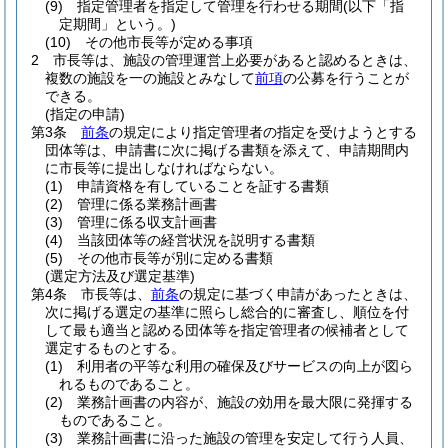
(9)
指定管理者を指定して管理を行わせる期間
(以下「指
定期間」という。)
(10)
その他市長等が定める事項
2
市長等は、施設の管理運営上必要があると認めるときは、
複数の施設を一の施設とみなして
前項
の公募を行うことが
できる。
(指定の申請)
第3条
前条
の規定により指定管理者の指定を受けようとする
団体等は、申請書に次に掲げる書類を添えて、申請期間内
に市長等に提出しなければならない。
(1)
申請資格を有していることを証する書類
(2)
管理に係る業務計画書
(3)
管理に係る収支計画書
(4)
当該団体等の経営状況を説明する書類
(5)
その他市長等が別に定める書類
(選定方法及び選定基準)
第4条
市長等は、
前条
の規定に基づく申請があったときは、
次に掲げる選定の基準に照らし総合的に審査し、順位を付
して最も適当と認める団体等を指定管理者の候補者として
選定するものとする。
(1)
利用者の平等な利用の確保及びサービスの向上が図ら
れるものであること。
(2)
業務計画書の内容が、施設の効用を最大限に発揮する
ものであること。
(3)
業務計画書に沿った施設の管理を安定して行う人員、