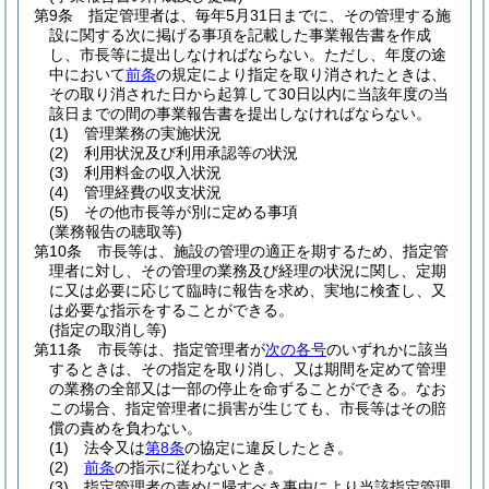
第9条
指定管理者は、毎年5月31日までに、その管理する施
設に関する次に掲げる事項を記載した事業報告書を作成
し、市長等に提出しなければならない。
ただし、年度の途
中において
前条
の規定により指定を取り消されたときは、
その取り消された日から起算して30日以内に当該年度の当
該日までの間の事業報告書を提出しなければならない。
(1)
管理業務の実施状況
(2)
利用状況及び利用承認等の状況
(3)
利用料金の収入状況
(4)
管理経費の収支状況
(5)
その他市長等が別に定める事項
(業務報告の聴取等)
第10条
市長等は、施設の管理の適正を期するため、指定管
理者に対し、その管理の業務及び経理の状況に関し、定期
に又は必要に応じて臨時に報告を求め、実地に検査し、又
は必要な指示をすることができる。
(指定の取消し等)
第11条
市長等は、指定管理者が
次の各号
のいずれかに該当
するときは、その指定を取り消し、又は期間を定めて管理
の業務の全部又は一部の停止を命ずることができる。
なお
この場合、指定管理者に損害が生じても、市長等はその賠
償の責めを負わない。
(1)
法令又は
第8条
の協定に違反したとき。
(2)
前条
の指示に従わないとき。
(3)
指定管理者の責めに帰すべき事由により当該指定管理