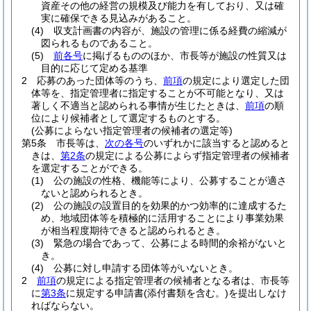
資産その他の経営の規模及び能力を有しており、又は確
実に確保できる見込みがあること。
(4)
収支計画書の内容が、施設の管理に係る経費の縮減が
図られるものであること。
(5)
前各号
に掲げるもののほか、市長等が施設の性質又は
目的に応じて定める基準
2
応募のあった団体等のうち、
前項
の規定により選定した団
体等を、指定管理者に指定することが不可能となり、又は
著しく不適当と認められる事情が生じたときは、
前項
の順
位により候補者として選定するものとする。
(公募によらない指定管理者の候補者の選定等)
第5条
市長等は、
次の各号
のいずれかに該当すると認めると
きは、
第2条
の規定による公募によらず指定管理者の候補者
を選定することができる。
(1)
公の施設の性格、機能等により、公募することが適さ
ないと認められるとき。
(2)
公の施設の設置目的を効果的かつ効率的に達成するた
め、地域団体等を積極的に活用することにより事業効果
が相当程度期待できると認められるとき。
(3)
緊急の場合であって、公募による時間的余裕がないと
き。
(4)
公募に対し申請する団体等がいないとき。
2
前項
の規定による指定管理者の候補者となる者は、市長等
に
第3条
に規定する申請書
(添付書類を含む。)
を提出しなけ
ればならない。