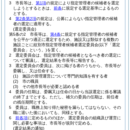
3
市長等は、
第1項
の規定により指定管理者の候補者を選定
しようとするときは、
前条
に規定する選定基準によるもの
とする。
4
第2条第2項
の規定は、公募によらない指定管理者の候補
者の選定に適用する。
(選定委員会)
第5条の2
市長等は、
第4条
に規定する指定管理者の候補者
を公平かつ適正に選定するため、施設又は類似する複数の
施設ごとに紋別市指定管理者候補者選定委員会
(以下「選定
委員会」という。)
を置く。
2
選定委員会は、指定管理者の候補者となるべき者の選定に
ついて審議し、選定結果を市長等に報告する。
3
選定委員会の委員は、次に掲げる者のうちから、市長等が
委嘱し、又は任命する。
(1)
施設の管理運営について専門的知識を有する者
(2)
市の職員
(3)
その他市長等が必要と認める者
4
委員の任期は、委嘱又は任命の日から当該選定に係る審議
の終了までとする。
ただし、補欠の委員の任期は、前任者
の残任期間とする。
5
委員は、職務上知り得た秘密を漏らしてはならない。
その
職に退いた後においても、同様とする。
6
前各項
に定めるもののほか、選定委員会の組織及び運営に
関し必要な事項は、市長等が規則で定める。
(選定結果の通知)