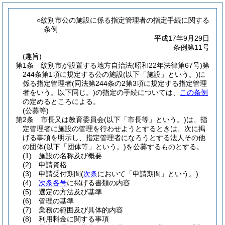
○紋別市公の施設に係る指定管理者の指定手続に関する
条例
平成17年9月29日
条例第11号
(趣旨)
第1条
紋別市が設置する地方自治法
(昭和22年法律第67号)
第
244条第1項に規定する公の施設
(以下「施設」という。)
に
係る指定管理者
(同法第244条の2第3項に規定する指定管理
者をいう。以下同じ。)
の指定の手続については、
この条例
の定めるところによる。
(公募等)
第2条
市長又は教育委員会
(以下「市長等」という。)
は、指
定管理者に施設の管理を行わせようとするときは、次に掲
げる事項を明示し、指定管理者になろうとする法人その他
の団体
(以下「団体等」という。)
を公募するものとする。
(1)
施設の名称及び概要
(2)
申請資格
(3)
申請受付期間
(
次条
において「申請期間」という。)
(4)
次条各号
に掲げる書類の内容
(5)
選定の方法及び基準
(6)
管理の基準
(7)
業務の範囲及び具体的内容
(8)
利用料金に関する事項