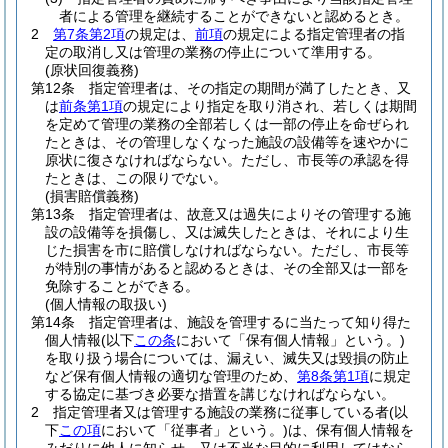
者による管理を継続することができないと認めるとき。
2
第7条第2項
の規定は、
前項
の規定による指定管理者の指
定の取消し又は管理の業務の停止について準用する。
(原状回復義務)
第12条
指定管理者は、その指定の期間が満了したとき、又
は
前条第1項
の規定により指定を取り消され、若しくは期間
を定めて管理の業務の全部若しくは一部の停止を命ぜられ
たときは、その管理しなくなった施設の設備等を速やかに
原状に復さなければならない。
ただし、市長等の承認を得
たときは、この限りでない。
(損害賠償義務)
第13条
指定管理者は、故意又は過失によりその管理する施
設の設備等を損傷し、又は滅失したときは、それにより生
じた損害を市に賠償しなければならない。
ただし、市長等
が特別の事情があると認めるときは、その全部又は一部を
免除することができる。
(個人情報の取扱い)
第14条
指定管理者は、施設を管理するに当たって知り得た
個人情報
(以下
この条
において「保有個人情報」という。)
を取り扱う場合については、漏えい、滅失又は毀損の防止
など保有個人情報の適切な管理のため、
第8条第1項
に規定
する協定に基づき必要な措置を講じなければならない。
2
指定管理者又は管理する施設の業務に従事している者
(以
下
この項
において「従事者」という。)
は、保有個人情報を