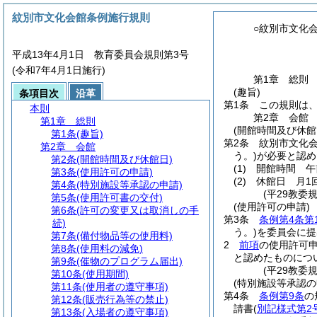
紋別市文化会館条例施行規則
○紋別市文化
平成13年4月1日 教育委員会規則第3号
(令和7年4月1日施行)
第1章
総則
(趣旨)
条項目次
沿革
第1条
この規則は
本則
第2章
会館
第1章
総則
(開館時間及び休館
第1条
(趣旨)
第2条
紋別市文化
第2章
会館
う。)
が必要と認め
第2条
(開館時間及び休館日)
(1)
開館時間 午
第3条
(使用許可の申請)
(2)
休館日 月1
第4条
(特別施設等承認の申請)
(平29教委
第5条
(使用許可書の交付)
(使用許可の申請)
第6条
(許可の変更又は取消しの手
第3条
条例第4条第
続)
う。)
を委員会に提
第7条
(備付物品等の使用料)
2
前項
の使用許可
第8条
(使用料の減免)
と認めたものにつ
第9条
(催物のプログラム届出)
(平29教委
第10条
(使用期間)
(特別施設等承認の
第11条
(使用者の遵守事項)
第4条
条例第9条
の
第12条
(販売行為等の禁止)
請書
(
別記様式第2
第13条
(入場者の遵守事項)