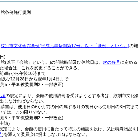
会館条例施行規則
、
紋別市文化会館条例
(平成元年条例第17号。以下「条例」という。)
の施
日)
会館
(以下「会館」という。)
の開館時間及び休館日は、
次の各号
に定める
た場合は、これを変更することができる。
前9時から午後10時まで
回及び12月28日から翌年1月4日まで
規則5・平30教委規則2・一部改正)
1項
の規定により、会館の使用許可を受けようとする者は、紋別市文化
出しなければならない。
申請書は、使用日の6か月前の日の属する月の初日から使用日の3日前ま
いては、この限りでない。
規則5・平30教委規則2・一部改正)
申請)
規定により、会館の使用に当たって特別の施設を設け、又は特殊物品を
号
)
を添えて委員会に提出しなければならない。