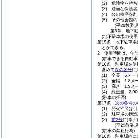
(2)
危険物を持ち
(3)
適当な保護者
(4)
公の秩序を乱
(5)
その他会館の
(平29教委
第3章
地下
(地下駐車場の使用
第15条
地下駐車場
とができる。
2
使用時間は、午前
(駐車できる自動車
第16条
駐車場を使
含めて
次の各号
に
(1)
全長 5メー
(2)
全幅 1.8メ
(3)
高さ 1.9メ
(4)
総重量 2,0
(駐車の拒否)
第17条
次の各号
の
(1)
発火性又は引
(2)
駐車場の構造
(3)
前2号
に掲げ
(平29教委
(駐車の禁止行為)
第18条
駐車場内に