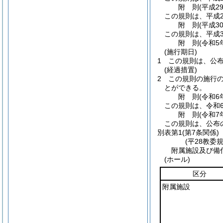
附
則
(平成2
この規則は、平成2
附
則
(平成3
この規則は、平成3
附
則
(令和5
(施行期日)
1
この規則は、公
(経過措置)
2
この規則の施行
とができる。
附
則
(令和6
この規則は、令和
附
則
(令和7
この規則は、公布
別表第1
(第7条関係)
(平28教委
附属施設及び備
(ホール)
区分
附属施設