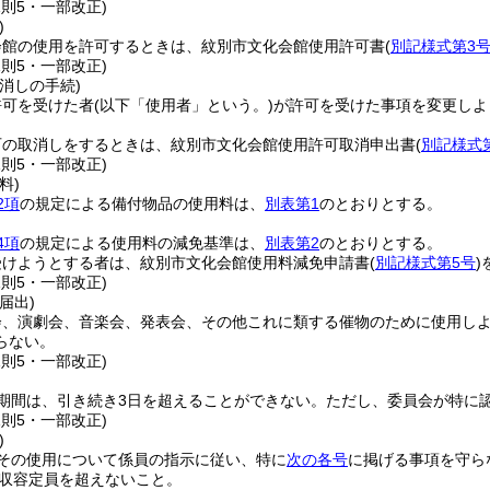
規則5・一部改正)
)
会館の使用を許可するときは、紋別市文化会館使用許可書
(
別記様式第3
規則5・一部改正)
消しの手続)
許可を受けた者
(以下「使用者」という。)
が許可を受けた事項を変更しよ
可の取消しをするときは、紋別市文化会館使用許可取消申出書
(
別記様式
規則5・一部改正)
料)
2項
の規定による備付物品の使用料は、
別表第1
のとおりとする。
4項
の規定による使用料の減免基準は、
別表第2
のとおりとする。
受けようとする者は、紋別市文化会館使用料減免申請書
(
別記様式第5号
)
規則5・一部改正)
届出)
会、演劇会、音楽会、発表会、その他これに類する催物のために使用しよ
らない。
規則5・一部改正)
期間は、引き続き3日を超えることができない。
ただし、委員会が特に
規則5・一部改正)
)
その使用について係員の指示に従い、特に
次の各号
に掲げる事項を守ら
収容定員を超えないこと。