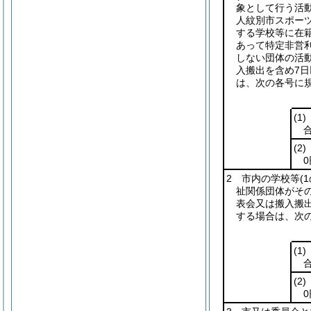
象として行う活
人紋別市スポー
する学校等に在
あって特定非営
しない団体の活
入搬出を含め7
は、次の各号に
(1)
(2)
2 市内の学校等
(
祉関係団体がそ
表会又は搬入搬
する場合は、次
(1)
(2)