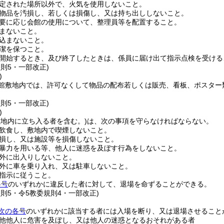
定された場所以外で、火気を使用しないこと。
物品を汚損し、若しくは損傷し、又は持ち出ししないこと。
要に応じ会館の使用について、整理員等を配置すること。
まないこと。
込まないこと。
潔を保つこと。
開始するとき、及び終了したときは、係員に届け出て指示点検を受ける
規則5・一部改正)
)
館敷地内では、許可なくして物品の配布若しくは販売、看板、ポスター
規則5・一部改正)
)
敷地内に立ち入る者を含む。)
は、次の事項を守らなければならない。
飲食し、敷地内で喫煙しないこと。
損し、又は施設等を損傷しないこと。
暴力を用いる等、他人に迷惑を及ぼす行為をしないこと。
外に出入りしないこと。
外に車を乗り入れ、又は駐車しないこと。
指示に従うこと。
各号
のいずれかに違反した者に対して、退場を命ずることができる。
規則5・令5教委規則4・一部改正)
次の各号
のいずれかに該当する者には入場を断り、又は退場させること
他他人に危害を及ぼし、又は他人の迷惑となるおそれがある者