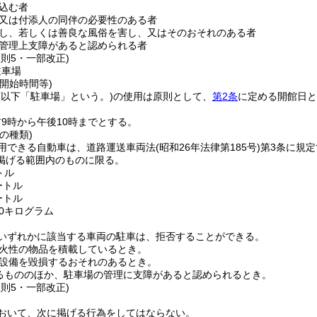
込む者
又は付添人の同伴の必要性のある者
し、若しくは善良な風俗を害し、又はそのおそれのある者
管理上支障があると認められる者
規則5・一部改正)
駐車場
開始時間等)
(以下「駐車場」という。)
の使用は原則として、
第2条
に定める開館日と
9時から午後10時までとする。
の種類)
用できる自動車は、道路運送車両法
(昭和26年法律第185号)
第3条に規
掲げる範囲内のものに限る。
トル
ートル
ートル
00キログラム
いずれかに該当する車両の駐車は、拒否することができる。
火性の物品を積載しているとき。
設備を毀損するおそれのあるとき。
るもののほか、駐車場の管理に支障があると認められるとき。
規則5・一部改正)
おいて、次に掲げる行為をしてはならない。