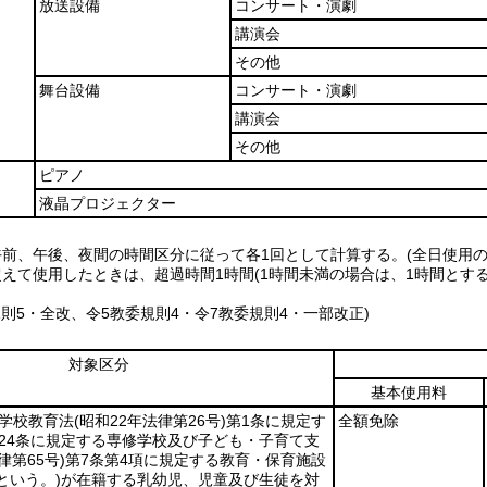
放送設備
コンサート・演劇
講演会
その他
舞台設備
コンサート・演劇
講演会
その他
ピアノ
液晶プロジェクター
午前、午後、夜間の時間区分に従って各1回として計算する。(全日使用の
超えて使用したときは、超過時間1時間(1時間未満の場合は、1時間とす
規則5・全改、令5教委規則4・令7教委規則4・一部改正)
対象区分
基本使用料
る学校教育法
(昭和22年法律第26号)
第1条に規定す
全額免除
24条に規定する専修学校及び子ども・子育て支
律第65号)
第7条第4項に規定する教育・保育施設
という。)
が在籍する乳幼児、児童及び生徒を対