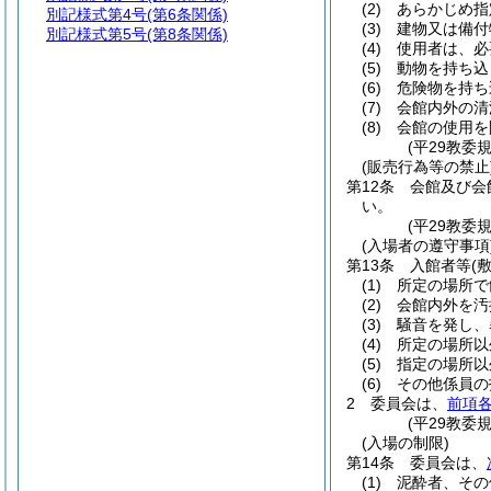
(2)
あらかじめ指
別記様式第4号
(第6条関係)
(3)
建物又は備付
別記様式第5号
(第8条関係)
(4)
使用者は、必
(5)
動物を持ち込
(6)
危険物を持ち
(7)
会館内外の清
(8)
会館の使用を
(平29教委
(販売行為等の禁止
第12条
会館及び会
い。
(平29教委
(入場者の遵守事項
第13条
入館者等
(
(1)
所定の場所で
(2)
会館内外を汚
(3)
騒音を発し、
(4)
所定の場所以
(5)
指定の場所以
(6)
その他係員の
2
委員会は、
前項
(平29教委
(入場の制限)
第14条
委員会は、
(1)
泥酔者、その