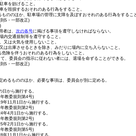
駐車を妨げること。
車を毀損するおそれのある行為をすること。
るもののほか、駐車場の管理に支障を及ぼすおそれのある行為をするこ
規則5・一部改正)
)
用者は、
次の各号
に掲げる事項を遵守しなければならない。
場内交通規制等を遵守すること。
、又は火気を使用しないこと。
又は出庫させるときを除き、みだりに場内に立ち入らないこと。
る危険を伴うおそれのある行為をしないこと。
して、委員会の指示に従わない者には、退場を命ずることができる。
規則5・一部改正)
定めるもののほか、必要な事項は、委員会が別に定める。
の日から施行する。
9年
教委規則第4号)
9年11月1日から施行する。
4年
教委規則第2号)
4年4月1日から施行する。
5年
教委規則第2号)
5年2月1日から施行する。
8年
教委規則第5号)
8年11月1日から施行する。