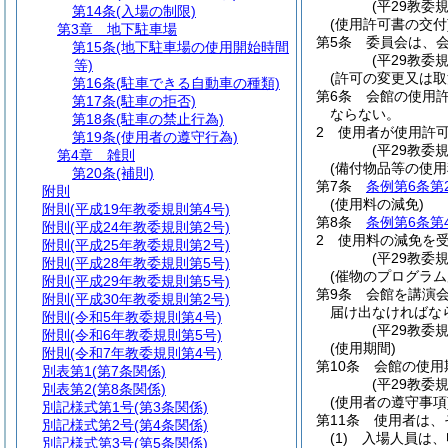
(平29教委
第14条
(入場の制限)
(使用許可書の交付
第3章
地下駐車場
第5条
委員会は、
第15条
(地下駐車場の使用開始時間
(平29教委
等)
(許可の変更又は取
第16条
(駐車できる自動車の種類)
第6条
会館の使用
第17条
(駐車の拒否)
ならない。
第18条
(駐車の禁止行為)
2
使用者が使用許
第19条
(使用者の遵守行為)
(平29教委
第4章
雑則
(備付物品等の使用
第20条
(補則)
第7条
条例第6条第
附則
(使用料の減免)
附則
(平成19年教委規則第4号)
第8条
条例第6条第
附則
(平成24年教委規則第2号)
2
使用料の減免を
附則
(平成25年教委規則第2号)
(平29教委
附則
(平成28年教委規則第5号)
(催物のプログラム
附則
(平成29年教委規則第5号)
第9条
会館を講演
附則
(平成30年教委規則第2号)
届け出なければな
附則
(令和5年教委規則第4号)
(平29教委
附則
(令和6年教委規則第5号)
(使用期間)
附則
(令和7年教委規則第4号)
第10条
会館の使用
別表第1
(第7条関係)
(平29教委
別表第2
(第8条関係)
(使用者の遵守事項
別記様式第1号
(第3条関係)
第11条
使用者は、
別記様式第2号
(第4条関係)
(1)
入場人員は、
別記様式第3号
(第5条関係)