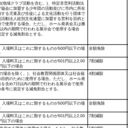
動
(地域クラブ活動を含む。)
、特定非営利活動法
ツ協会に加盟する少年団の活動並びに市内に所在
籍する児童及び生徒による文化活動を行う団体で
利活動法人紋別文化連盟に加盟する営利を目的と
動で使用する場合。ただし、ホール発表会又は搬
日以内の期間で行われる展示会で使用する場合
規定する減免割合とする。
入場料又はこれに類するものが500円以下の場
全額免除
合
入場料又はこれに類するものが501円以上2,00
7割減額
0円以下の場合
1の場合を除く。)
、社会教育関係団体又は社会福
4割減額
の目的のために使用する場合。ただし、ホール発
出を含め7日以内の期間で行われる展示会で使用
の各号に規定する減免割合とする。
入場料又はこれに類するものが500円以下の場
全額免除
合
入場料又はこれに類するものが501円以上2,00
7割減額
0円以下の場合