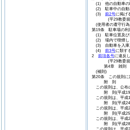
(1)
他の自動車の
(2)
駐車中の自動
(3)
前2号
に掲げ
(平29教委
(使用者の遵守行為
第19条
駐車場の利
(1)
駐車位置及び
(2)
場内で喫煙し
(3)
自動車を入庫
(4)
前3号
に類す
2
前項各号
に違反
(平29教委
第4章
雑則
(補則)
第20条
この規則に
附
則
この規則は、公布
附
則
(平成1
この規則は、平成1
附
則
(平成2
この規則は、平成2
附
則
(平成2
この規則は、平成2
附
則
(平成2
この規則は、平成2