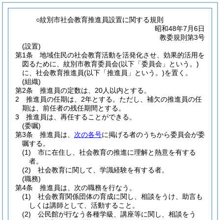
○紋別市社会教育推進員設置に関する規則
昭和48年7月6日
教委規則第3号
(設置)
第1条
地域住民の社会教育活動を活発化させ、効果的活用を
図るために、紋別市教育委員会
(以下「委員会」という。)
に、社会教育推進員
(以下「推進員」という。)
を置く。
(組織)
第2条
推進員の定数は、20人以内とする。
2
推進員の任期は、2年とする。
ただし、補欠の推進員の任
期は、前任者の残任期間とする。
3
推進員は、再任することができる。
(委嘱)
第3条
推進員は、
次の各号
に掲げる者のうちから委員会が委
嘱する。
(1)
市に在住し、社会教育の推進に理解と熱意を有する
者。
(2)
社会教育に関して、学識経験を有する者。
(職務)
第4条
推進員は、次の職務を行なう。
(1)
社会教育関係団体の育成に関し、相談をうけ、助言も
しくは講師として、活動すること。
(2)
公民館が行なう各種学級、講座等に関し、相談をう